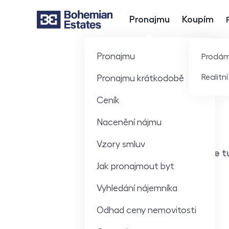
Pronajmu
Koupím
Hlavní nabídka
Pronajmu
Prodá
Realitn
Pronajmu krátkodobě
Ceník
Nacenění nájmu
Vzory smluv
Jsme tu
Jak pronajmout byt
Vyhledání nájemníka
Odhad ceny nemovitosti