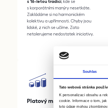
s 16-letou tradicí
, kde se
s korporátními manýry nesetkáte.
Zakládáme si na harmonickém
kolektivu a upřímnosti. Chyby jsou
lidské, z nich se učíme. Zato
netolerujeme nedostatek iniciativy.
Souhlas
Tato webová stránka použív
K personalizaci obsahu a re
Platový motivační systém
cookie. Informace o tom, jak
tyto údaje mohou zkombinovat