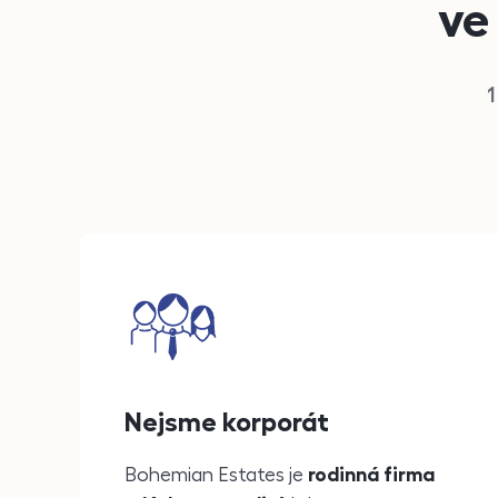
ve
1
důvody
Nejsme korporát
Bohemian Estates je
rodinná firma