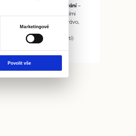
nvestujeme do vašeho vzdělání
–
zykové kurzy s rodilými mluvčími
bo specializovaná školení (právo,
Marketingové
etnictví, reality, technické
ležitosti v oblasti nemovitostí)
ořádáme přímo v kanceláři.
Povolit vše