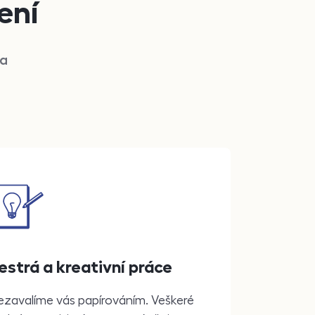
ení
 a
estrá a kreativní práce
ezavalíme vás papírováním. Veškeré