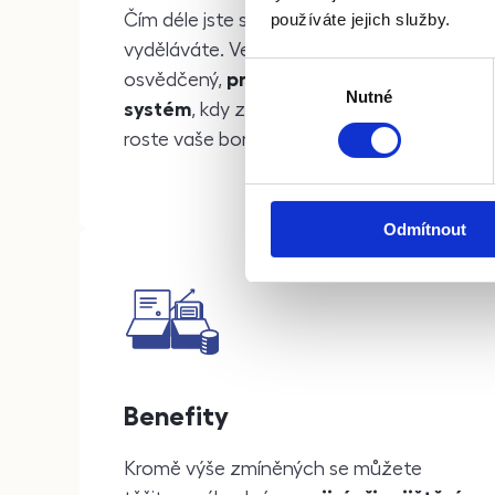
používáte jejich služby.
Čím déle jste s námi, tím víc
vyděláváte. Ve firmě používáme
Výběr
osvědčený,
progresivní platový
Nutné
souhlasu
systém
, kdy za každý společný rok
roste vaše bonusové ohodnocení.
Odmítnout
Benefity
Kromě výše zmíněných se můžete