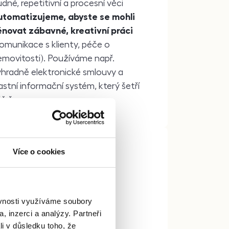
dné, repetitivní a procesní věci
utomatizujeme, abyste se mohli
ěnovat zábavné, kreativní práci
omunikace s klienty, péče o
emovitosti). Používáme např.
ýhradně elektronické smlouvy a
astní informační systém, který šetří
š čas.
Více o cookies
ěvnosti využíváme soubory
zdělávání zdarma
, inzerci a analýzy. Partneři
li v důsledku toho, že