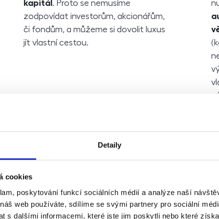
kapitál
. Proto se nemusíme
nu
zodpovídat investorům, akcionářům,
a
či fondům, a můžeme si dovolit luxus
v
jít vlastní cestou.
(k
n
v
vl
vá
Detaily
á cookies
klam, poskytování funkcí sociálních médií a analýze naší návšt
Angličtina
V
 náš web používáte, sdílíme se svými partnery pro sociální média
 s dalšími informacemi, které jste jim poskytli nebo které získa