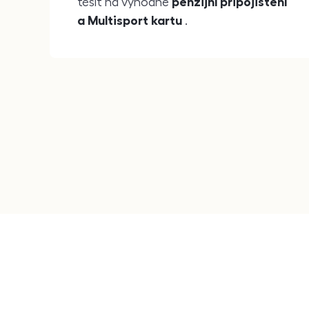
těšit na výhodné
penzijní připojištění
a Multisport kartu
.