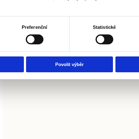
V
Bohemian Estates
běžně pracujeme
I
se
zahraniční klientelou
.
Angličtina
ja
je u nás druhý úřední jazyk, který
ne
Preferenční
Statistické
denně používáme. Umíte si představit
úč
lepší příležitost, jak své profesní cizí
zá
jazyky pilovat v praxi?
p
Povolit výběr