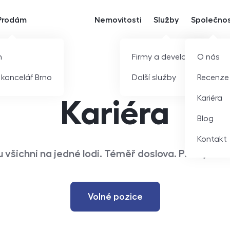
Prodám
Nemovitosti
Služby
Společno
m
Firmy a developeři
O nás
í kancelář Brno
Další služby
Recenze
Kariéra
Kariéra
Blog
Kontakt
 všichni na jedné lodi. Téměř doslova. Přidejte s
Volné pozice