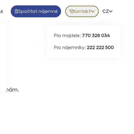
Spočítat nájemné
Kontakt
Volba jazy
CZ
st
Pro majitele:
770 328 034
Pro nájemníky:
222 222 500
e k nám.