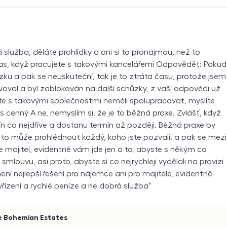
služba, děláte prohlídky a oni si to pronajmou, než to
 čas, když pracujete s takovými kancelářemi Odpovědět: Pokud
ku a pak se neuskuteční, tak je to ztráta času, protože jsem
rvoval a byl zablokován na další schůzky, z vaší odpovědi už
te s takovými společnostmi neměli spolupracovat, myslíte
s cenný A ne, nemyslím si, že je to běžná praxe. Zvlášť, když
 co nejdříve a dostanu termín až později. Běžná praxe by
i to může prohlédnout každý, koho jste pozvali, a pak se mezi
 majitel, evidentně vám jde jen o to, abyste s někým co
i smlouvu, asi proto, abyste si co nejrychleji vydělali na provizi
 není nejlepší řešení pro nájemce ani pro majitele, evidentně
yřízení a rychlé peníze a ne dobrá služba
e Bohemian Estates