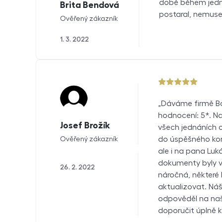
době během jedno
Brita Bendová
postaral, nemusel
Ověřený zákazník
1. 3. 2022
5 z 5
Dáváme firmě Bo
hodnocení: 5*. Na 
Josef Brožík
všech jednáních 
do úspěšného kon
Ověřený zákazník
ale i na pana Luk
dokumenty byly vy
26. 2. 2022
náročná, některé
aktualizovat. Náš
odpověděl na na
doporučit úplně k