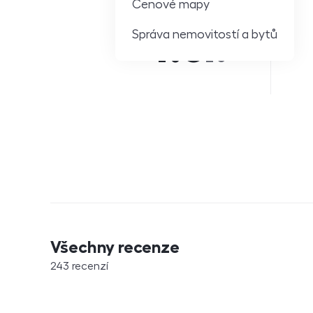
Cenové mapy
4.6
Správa nemovitostí a bytů
z 5
Všechny recenze
243 recenzí