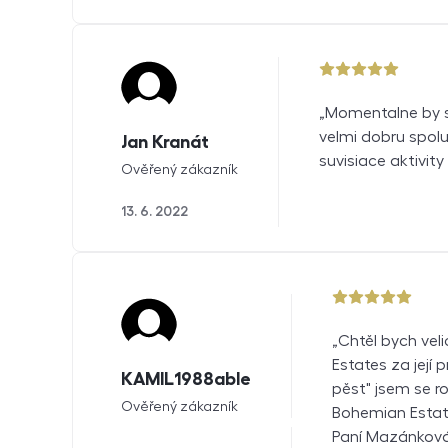
5 z 5
Momentalne by s
velmi dobru spol
Jan Kranát
suvisiace aktivit
Ověřený zákazník
13. 6. 2022
5 z 5
Chtěl bych ve
Estates za její 
KAMIL1988able
pěst" jsem se r
Ověřený zákazník
Bohemian Estate
Paní Mazánková 