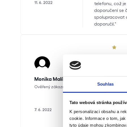
11. 6. 2022
telefonu, což j
doporučení se 
spolupracovat a
doporučil.
1 z 5
Firma,
nájemn
bytu. T
Monika Malíková Bhalla
podpis
Souhlas
Dobré p
Ověřený zákazník
fotodok
kotle, 
Tato webová stránka použív
propada
7. 6. 2022
K personalizaci obsahu a re
toho, c
cookie. Informace o tom, jak
nestydí
tyto údaje mohou zkombinovat