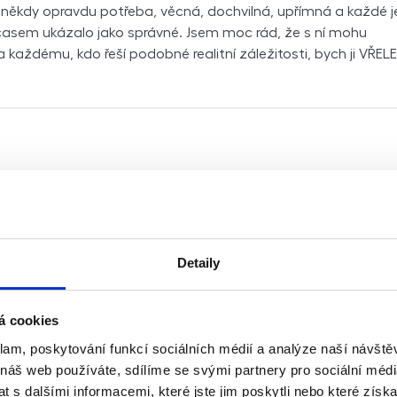
e někdy opravdu potřeba, věcná, dochvilná, upřímná a každé je
časem ukázalo jako správné. Jsem moc rád, že s ní mohu
 každému, kdo řeší podobné realitní záležitosti, bych ji VŘELE
 která nedostatečně dokumentuje stav bytu při předávání by
íkům a pak nájemníkům účtuje nereálné náklady při ukončen
aké účtuje i to, co v bytě nebylo funkční při předání a při pron
u smlouvy vydává byty v havarijním stavu za byty v perfektn
Detaily
ro majitele bytů, ale nájemníkům doporučuji si dělat vlastní
umentaci, před pronajmutím si zjistit stav všech spotřebičů
stav oken, prověřit, zda je všechen nábytek funkční (například
á cookies
jící se šuplíky), aby vám pak po ukončení nájmu neuctovali 
klam, poskytování funkcí sociálních médií a analýze naší návšt
o vám již nefunkční pronajali. Také se odvolávají na občanský
 náš web používáte, sdílíme se svými partnery pro sociální média
 se účtovat věci, které by v podstatě vedly ke zlepšení stavu 
 s dalšími informacemi, které jste jim poskytli nebo které získa