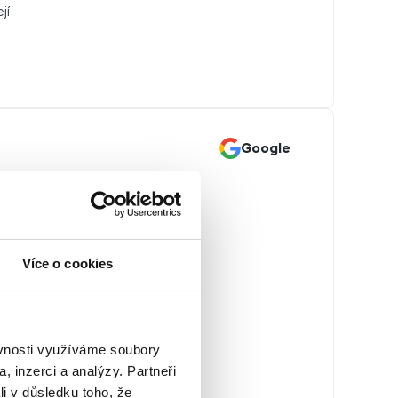
jí
Google
tu
í pronájmu
ajímání a
ím stavu.
Více o cookies
 včetně
opravy
ěvnosti využíváme soubory
 zákoník a
, inzerci a analýzy. Partneři
bytu, než
li v důsledku toho, že