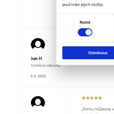
v jakém
používáte jejich služby.
údržbu.
zapsat 
Výběr
nereáln
Nutné
souhlasu
5 z 5
Profesionalni pri
Odmítnout
pronajmout byt, t
Jan H
doporucuji!
Ověřený zákazník
5. 5. 2022
5 z 5
Firmu můžeme vře