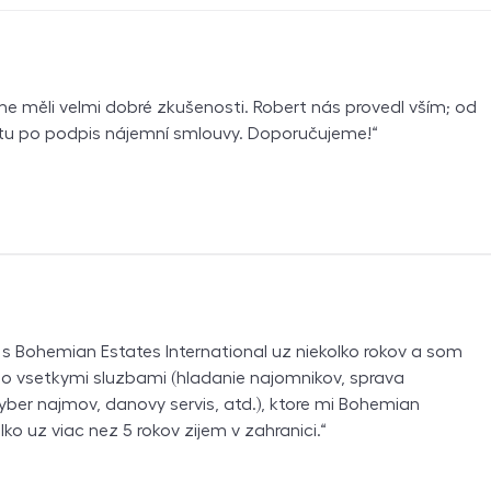
me měli velmi dobré zkušenosti. Robert nás provedl vším; od
tu po podpis nájemní smlouvy. Doporučujeme!
s Bohemian Estates International uz niekolko rokov a som
so vsetkymi sluzbami (hladanie najomnikov, sprava
yber najmov, danovy servis, atd.), ktore mi Bohemian
lko uz viac nez 5 rokov zijem v zahranici.