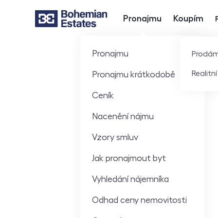
Pronajmu
Koupím
Hlavní nabídka
Pronajmu
Prodá
Realitn
Pronajmu krátkodobě
Hodnocení
Ceník
Nacenění nájmu
Vzory smluv
Jak pronajmout byt
Vyhledání nájemníka
Odhad ceny nemovitosti