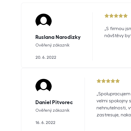
5 z 5
S firmou js
návštěvy by
Ruslana Narodizky
Ověřený zákazník
20. 6. 2022
5 z 5
Spolupracujem 
velmi spokojny 
Daniel Pitvorec
nehnutelnosti, v
Ověřený zákazník
zastresuje, nako
16. 6. 2022