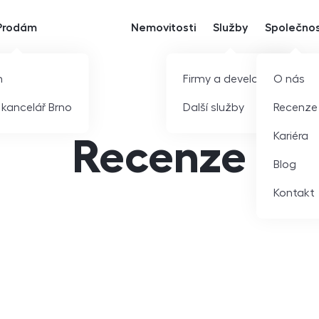
Prodám
Nemovitosti
Služby
Společno
m
Firmy a developeři
O nás
í kancelář Brno
Další služby
Recenze
Kariéra
Recenze
Blog
Kontakt