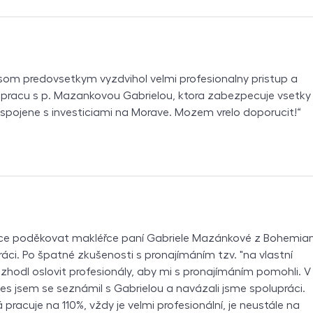
om predovsetkym vyzdvihol velmi profesionalny pristup a
upracu s p. Mazankovou Gabrielou, ktora zabezpecuje vsetky
y spojene s investiciami na Morave. Mozem vrelo doporucit!
lice poděkovat makléřce paní Gabriele Mazánkové z Bohemia
práci. Po špatné zkušenosti s pronajímáním tzv. "na vlastní
ozhodl oslovit profesionály, aby mi s pronajímáním pomohli. V
s jsem se seznámil s Gabrielou a navázali jsme spolupráci.
pracuje na 110%, vždy je velmi profesionální, je neustále na