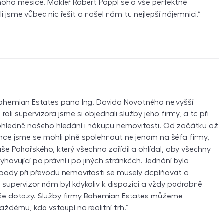
ho měsíce. Makléř Robert Poppl se o vše perfektně
i jsme vůbec nic řešit a našel nám tu nejlepší nájemnici.
hemian Estates pana Ing. Davida Novotného nejvyšší
roli supervizora jsme si objednali služby jeho firmy, a to při
ohledně našeho hledání i nákupu nemovitosti. Od začátku až
ce jsme se mohli plně spolehnout ne jenom na šéfa firmy,
áše Pohořského, který všechno zařídil a ohlídal, aby všechny
hovující po právní i po jiných stránkách. Jednání byla
 body při převodu nemovitosti se musely doplňovat a
 supervizor nám byl kdykoliv k dispozici a vždy podrobně
še dotazy. Služby firmy Bohemian Estates můžeme
aždému, kdo vstoupí na realitní trh.