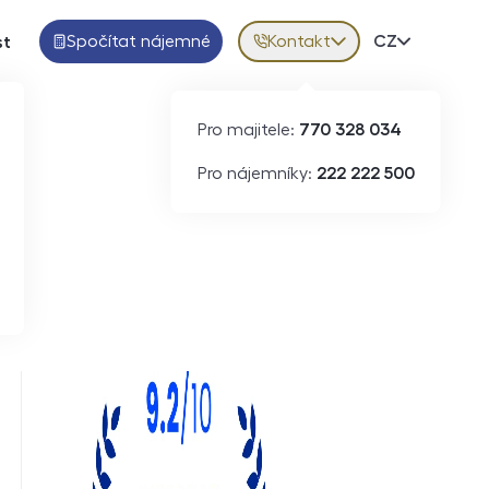
Spočítat nájemné
Kontakt
Volba jazy
CZ
st
Pro majitele:
770 328 034
Pro nájemníky:
222 222 500