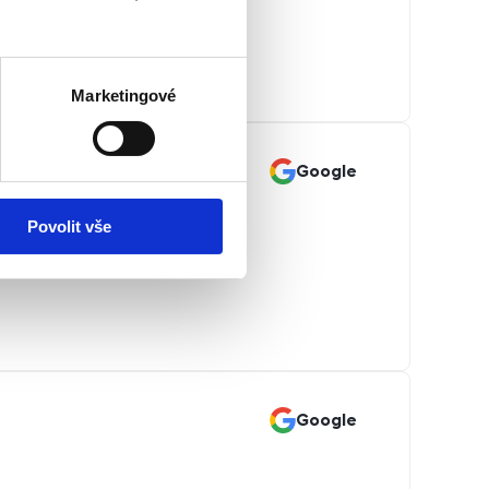
drobnou
rát
sou
Marketingové
Google
Povolit vše
Google