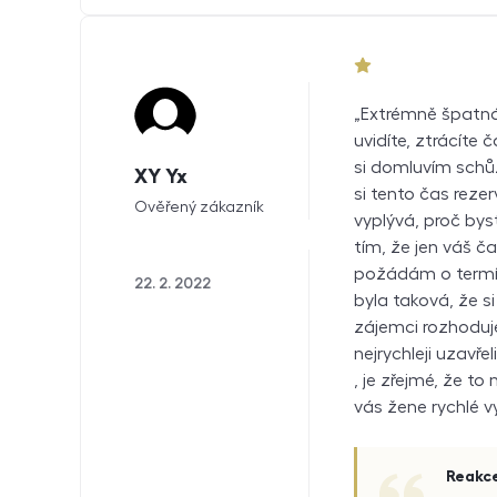
1 z 5
Extrémně špatná 
uvidíte, ztrácíte
si domluvím schůz
XY Yx
si tento čas reze
Ověřený zákazník
vyplývá, proč bys
tím, že jen váš ča
požádám o termín
22. 2. 2022
byla taková, že s
zájemci rozhoduje
nejrychleji uzavřel
, je zřejmé, že to
vás žene rychlé v
Reakc