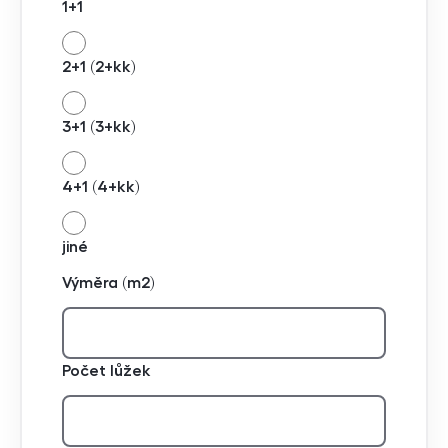
1+1
2+1 (2+kk)
3+1 (3+kk)
4+1 (4+kk)
jiné
Výměra (m2)
Počet lůžek