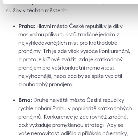
krátkodobých pronájmů a nabízíme komplexní
služby v těchto městech:
Praha:
Hlavní město České republiky je díky
masivnímu přílivu turistů tradičně jedním z
nejvyhledávanějších míst pro krátkodobé
pronájmy. Trh je zde však vysoce konkurenční,
a proto je klíčové zvážit, zda je krátkodobý
pronájem pro vaši konkrétní nemovitost
nejvýhodnější, nebo zda by se spíše vyplatil
dlouhodobý pronájem.
Brno:
Druhé největší město České republiky
rychle dohání Prahu v popularitě krátkodobých
pronájmů. Konkurence je zde rovněž značná,
což vyžaduje promyšlenou strategii. Aby se
vaše nemovitost odlišila a přilákala nájemníky,