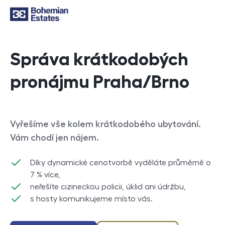
Správa krátkodobých
pronájmu Praha/Brno
Vyřešíme vše kolem krátkodobého ubytování.
Vám chodí jen nájem.
Díky dynamické cenotvorbě vyděláte průměrně o
7 % více,
neřešíte cizineckou policii, úklid ani údržbu,
s hosty komunikujeme místo vás.