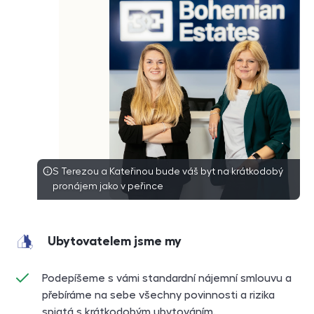
S Terezou a Kateřinou bude váš byt na krátkodobý
pronájem jako v peřince
Ubytovatelem jsme my
Podepíšeme s vámi standardní nájemní smlouvu a
přebíráme na sebe všechny povinnosti a rizika
spjatá s krátkodobým ubytováním.