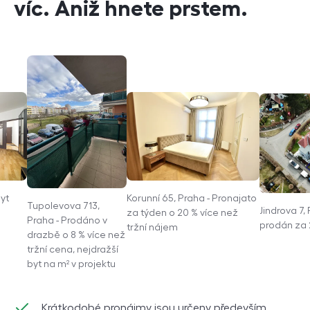
víc. Aniž hnete prstem.
Byt
Korunní 65, Praha - Pronajato
Tupolevova 713,
Jindrova 7,
za týden o 20 % více než
Praha - Prodáno v
prodán za 
tržní nájem
drazbě o 8 % více než
tržní cena, nejdražší
byt na m² v projektu
Krátkodobé pronájmy jsou určeny především