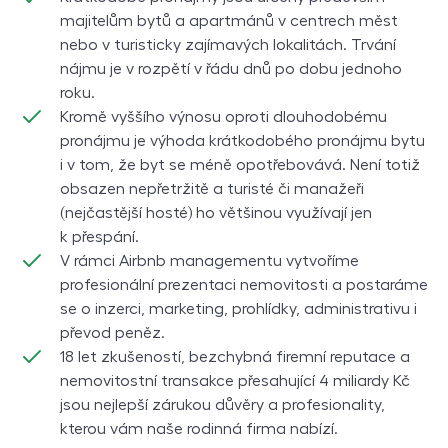
majitelům bytů a apartmánů v centrech měst
nebo v turisticky zajímavých lokalitách. Trvání
nájmu je v rozpětí v řádu dnů po dobu jednoho
roku.
Kromě vyššího výnosu oproti dlouhodobému
pronájmu je výhoda krátkodobého pronájmu bytu
i v tom, že byt se méně opotřebovává. Není totiž
obsazen nepřetržitě a turisté či manažeři
(nejčastější hosté) ho většinou využívají jen
k přespání.
V rámci Airbnb managementu vytvoříme
profesionální prezentaci nemovitosti a postaráme
se o inzerci, marketing, prohlídky, administrativu i
převod peněz.
18 let zkušeností, bezchybná firemní reputace a
nemovitostní transakce přesahující 4 miliardy
Kč
jsou nejlepší zárukou důvěry a profesionality,
kterou vám naše rodinná firma nabízí.