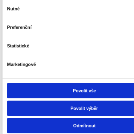
Výběr
Nutné
souhlasu
Preferenční
Správa Airbnb: Kde se
Statistické
vyplatí a jak se odlišit
Marketingové
Krátkodobé pronájmy
představují atraktivní
investiční příležitost, zejména v lokalitách s
vysokým turistickým potenciálem. Ať už se jedná o
Povolit vše
rušné centrum města, malebné hory, nebo oblíbená
přímořská letoviska, klíčem k úspěchu je správný
Povolit výběr
výběr lokality a efektivní strategie.
Odmítnout
Naše společnost se specializuje na správu