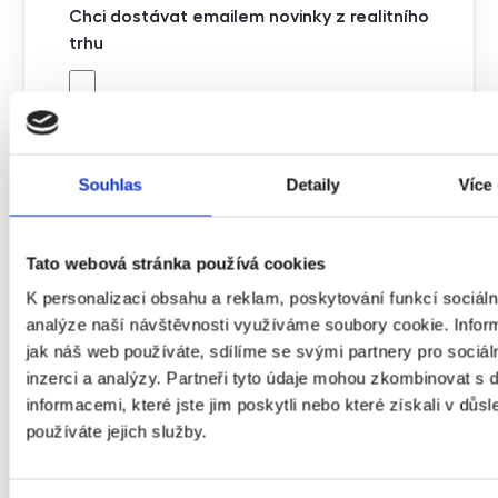
Chci dostávat emailem novinky z realitního
trhu
Chci dostávat emailem novinky z realitního
trhu
Souhlas
Detaily
Více
Hidden
Tato webová stránka používá cookies
K personalizaci obsahu a reklam, poskytování funkcí sociáln
Typ leadu
analýze naší návštěvnosti využíváme soubory cookie. Infor
jak náš web používáte, sdílíme se svými partnery pro sociál
inzerci a analýzy. Partneři tyto údaje mohou zkombinovat s 
informacemi, které jste jim poskytli nebo které získali v důsl
používáte jejich služby.
Spočítat výnos