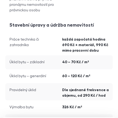
pronájmu nemovitostí pro
právnickou osobu
Stavební úpravy a údržba nemovitostí
každá započatá hodina
Práce technika či
690 Kč + materiál, 990 Kč
zahradníka
mimo pracovní dobu
40 – 70 Kč / m²
Úklid bytu – základní
60 – 120 Kč / m²
Úklid bytu – generální
Dle sjednané frekvence a
Pravidelný úklid
objemu, od 290 Kč / hod
326 Kč / m²
Výmalba bytu