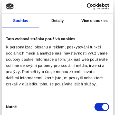
800 – 1200 Kč / 1× okno
Servis oken a žaluzií
1098 Kč / m²
Nová podlaha (vinyl)
Souhlas
Detaily
Více o cookies
1297 Kč / m²
Renovace dřevěné
podlahy
Tato webová stránka používá cookies
K personalizaci obsahu a reklam, poskytování funkcí
750 Kč / 1 ks
Odstranění nábytku /
sociálních médií a analýze naší návštěvnosti využíváme
vybavení z bytu
soubory cookie. Informace o tom, jak náš web používáte,
sdílíme se svými partnery pro sociální média, inzerci a
1200 Kč / 1 ks
Odstranění nadměrného
analýzy. Partneři tyto údaje mohou zkombinovat s
nábytku / vybavení z bytu
dalšími informacemi, které jste jim poskytli nebo které
získali v důsledku toho, že používáte jejich služby.
750 Kč + cena nové vložky
Výměna vložky zámku
Výběr
Inspekce a revize nemovitostí
Nutné
souhlasu