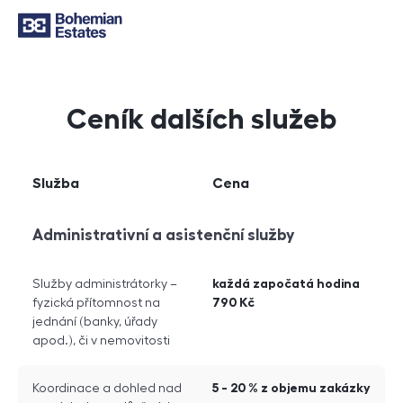
Ceník dalších služeb
Služba
Cena
Porovnání variant
Administrativní a asistenční služby
každá započatá hodina
Služby administrátorky –
790 Kč
fyzická přítomnost na
jednání (banky, úřady
apod.), či v nemovitosti
5 - 20 % z objemu zakázky
Koordinace a dohled nad