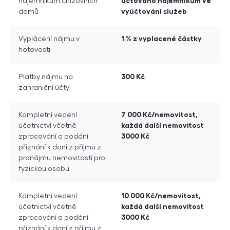
účtováno nájemníkům ve
nájemníkům činžovních
vyúčtování služeb
domů
1 % z vyplacené částky
Vyplácení nájmu v
hotovosti
300 Kč
Platby nájmu na
zahraniční účty
7 000 Kč/nemovitost,
Kompletní vedení
každá další nemovitost
účetnictví včetně
3000 Kč
zpracování a podání
přiznání k dani z příjmu z
pronájmu nemovitostí pro
fyzickou osobu
10 000 Kč/nemovitost,
Kompletní vedení
každá další nemovitost
účetnictví včetně
3000 Kč
zpracování a podání
přiznání k dani z příjmu z