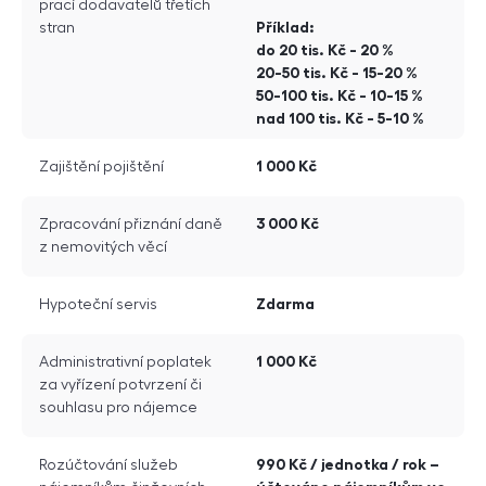
prací dodavatelů třetích
Příklad:
stran
do 20 tis. Kč - 20 %
20-50 tis. Kč - 15-20 %
50-100 tis. Kč - 10-15 %
nad 100 tis. Kč - 5-10 %
1 000 Kč
Zajištění pojištění
3 000 Kč
Zpracování přiznání daně
z nemovitých věcí
Zdarma
Hypoteční servis
1 000 Kč
Administrativní poplatek
za vyřízení potvrzení či
souhlasu pro nájemce
990 Kč / jednotka / rok –
Rozúčtování služeb