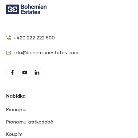
Kontakt
+420 222 222 500
Telefon
info@bohemianestates.com
E-mail
Sociální sítě
Facebook
YouTube
LinkedIn
Navigace v zápatí
Nabídka
Pronajmu
Pronajmu krátkodobě
Koupím