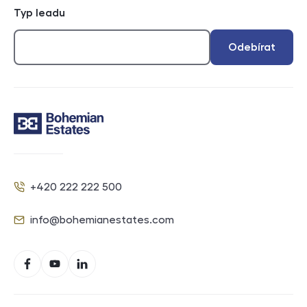
Typ leadu
Odebírat
Kontakt
+420 222 222 500
Telefon
info@bohemianestates.com
E-mail
Sociální sítě
Facebook
YouTube
LinkedIn
Navigace v zápatí