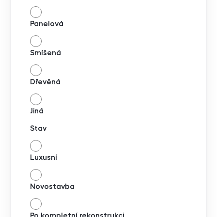
Panelová
Smíšená
Dřevěná
Jiná
Stav
Luxusní
Novostavba
Po kompletní rekonstrukci