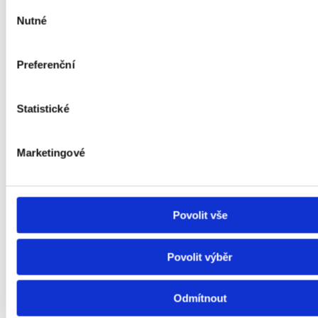
Výběr
Cenová mapa
Nutné
souhlasu
nájemného Jihlava
Preferenční
Statistické
Aktuální údaje tržního nájemného pro Jihlavu
Marketingové
Nájemné Jihlava
Povolit vše
Povolit výběr
Odmítnout