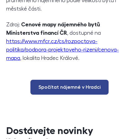
průměrného nájemného podle velikosti bytu i
městské části.
Zdroj:
Cenové mapy nájemného bytů
Ministerstva financí ČR
, dostupné na
https://www.mfcr.cz/cs/rozpoctova-
politika/podpora-projektoveho-rizeni/cenova-
mapa
, lokalita Hradec Králové.
Spočítat nájemné v Hradci
Dostávejte novinky