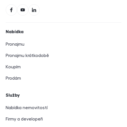
Sociální sítě
Facebook
YouTube
LinkedIn
Navigace v zápatí
Nabídka
Pronajmu
Pronajmu krátkodobě
Koupím
Prodám
Služby
Nabídka nemovitostí
Firmy a developeři