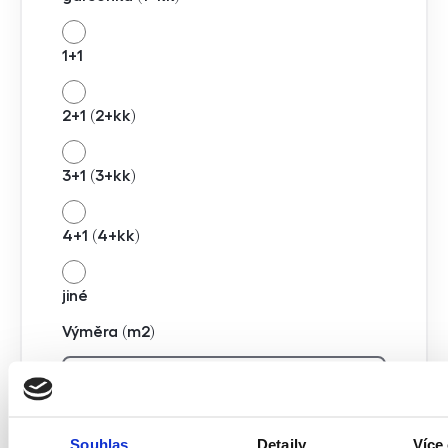
1+1
2+1 (2+kk)
3+1 (3+kk)
4+1 (4+kk)
jiné
Výměra (m2)
Stav
Souhlas
Detaily
Více