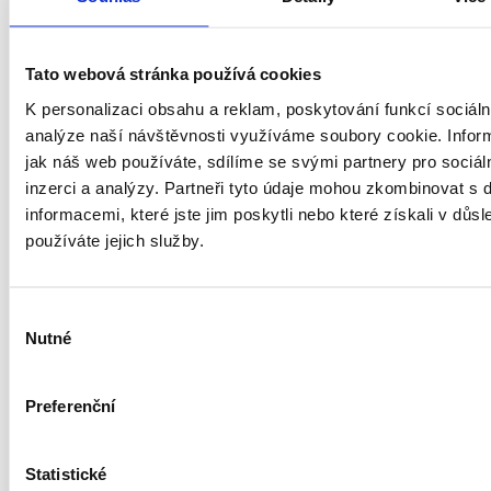
Luxusní
Tato webová stránka používá cookies
Novostavba
K personalizaci obsahu a reklam, poskytování funkcí sociáln
analýze naší návštěvnosti využíváme soubory cookie. Infor
jak náš web používáte, sdílíme se svými partnery pro sociál
Po kompletní rekonstrukci
inzerci a analýzy. Partneři tyto údaje mohou zkombinovat s 
informacemi, které jste jim poskytli nebo které získali v důsl
Průměrný
používáte jejich služby.
Před rekonstrukcí
Výběr
Nutné
souhlasu
Neobyvatelný
Vybavení
Preferenční
Nevybavený
Statistické