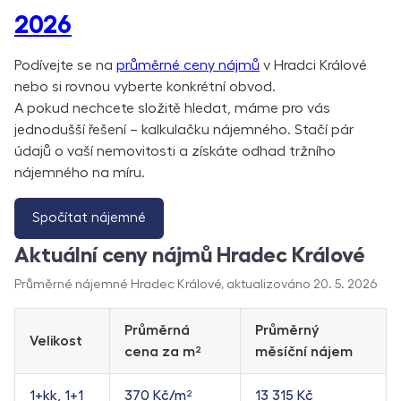
2026
Podívejte se na
průměrné ceny nájmů
v Hradci Králové
nebo si rovnou vyberte konkrétní obvod.
A pokud nechcete složitě hledat, máme pro vás
jednodušší řešení – kalkulačku nájemného. Stačí pár
údajů o vaší nemovitosti a získáte odhad tržního
nájemného na míru.
Spočítat nájemné
Aktuální ceny nájmů Hradec Králové
Průměrné nájemné Hradec Králové, aktualizováno 20. 5. 2026
Průměrná
Průměrný
Velikost
cena za m²
měsíční nájem
1+kk, 1+1
370 Kč/m²
13 315 Kč