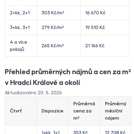
2+kk, 2+1
303 Kč/m²
16 670 Kč
3+kk, 3+1
279 Kč/m²
19 510 Kč
4 a více
265 Kč/m²
21 166 Kč
pokojů
Přehled průměrných nájmů a cen za m²
v Hradci Králové a okolí
Aktualizováno 20. 5. 2026
Průměrná
Průměrný
Čtvrť
Dispozice
cena za
měsíční
m²
nájem
1+kk, 1+1
353 Kč
12 708 Kč