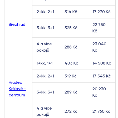
2+kk, 2+1
314 Kč
17 270 Kč
Březhrad
22 750
3+kk, 3+1
325 Kč
Kč
4 a více
23 040
288 Kč
pokojů
Kč
1+kk, 1+1
403 Kč
14 508 Kč
2+kk, 2+1
319 Kč
17 545 Kč
Hradec
Králové -
20 230
3+kk, 3+1
289 Kč
centrum
Kč
4 a více
272 Kč
21 760 Kč
pokojů