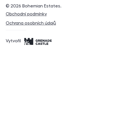
© 2026
Bohemian Estates
.
Právní dokumenty
Obchodní podmínky
Ochrana osobních údajů
Vytvořil