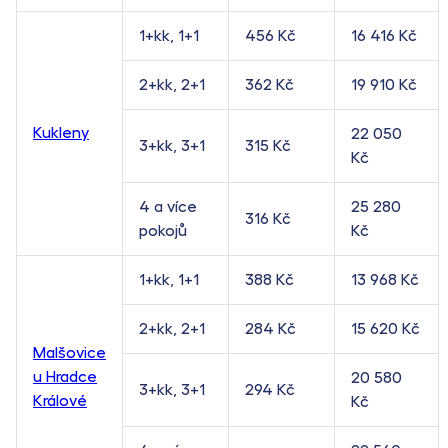
1+kk, 1+1
456 Kč
16 416 Kč
2+kk, 2+1
362 Kč
19 910 Kč
Kukleny
22 050
3+kk, 3+1
315 Kč
Kč
4 a více
25 280
316 Kč
pokojů
Kč
1+kk, 1+1
388 Kč
13 968 Kč
2+kk, 2+1
284 Kč
15 620 Kč
Malšovice
u Hradce
20 580
3+kk, 3+1
294 Kč
Králové
Kč