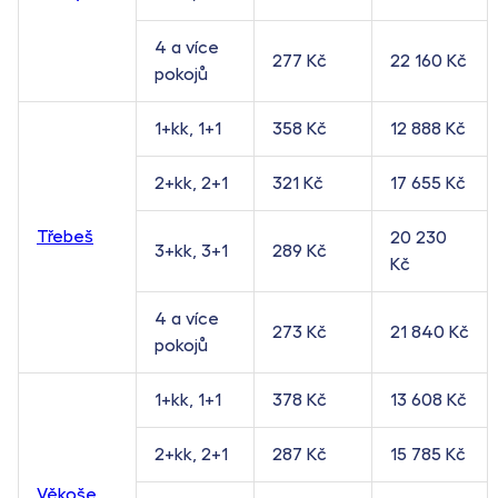
4 a více
277 Kč
22 160 Kč
pokojů
1+kk, 1+1
358 Kč
12 888 Kč
2+kk, 2+1
321 Kč
17 655 Kč
Třebeš
20 230
3+kk, 3+1
289 Kč
Kč
4 a více
273 Kč
21 840 Kč
pokojů
1+kk, 1+1
378 Kč
13 608 Kč
2+kk, 2+1
287 Kč
15 785 Kč
Věkoše