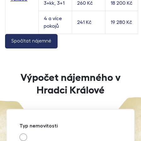
3+kk, 3+1
260 Kč
18 200 Kč
4 a více
241 Kč
19 280 Kč
pokojů
Spočítat nájemné
Výpočet nájemného v
Hradci Králové
Typ nemovitosti