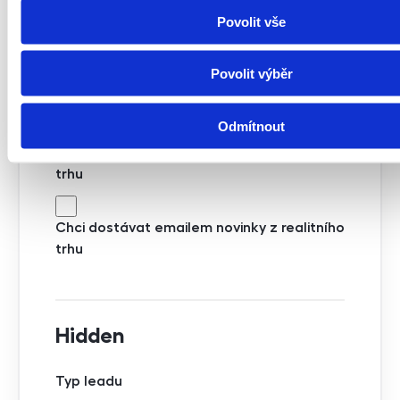
Povolit vše
Nájemník
Souhlasím se zpracováním osobních údajů
Povolit výběr
Souhlasím se zpracováním osobních údajů
Odmítnout
Chci dostávat emailem novinky z realitního
trhu
Chci dostávat emailem novinky z realitního
trhu
Hidden
Typ leadu