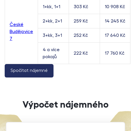
1+kk, 1+1
303 Kč
10 908 Kč
2+kk, 2+1
259 Kč
14 245 Kč
České
Budějovice
3+kk, 3+1
252 Kč
17 640 Kč
7
4 a více
222 Kč
17 760 Kč
pokojů
Spočítat nájemné
Výpočet nájemného