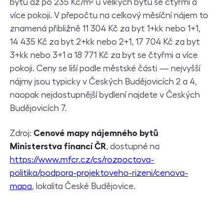
bytů až po 235 Kč/m² u velkých bytů se čtyřmi a
více pokoji. V přepočtu na celkový měsíční nájem to
znamená přibližně 11 304 Kč za byt 1+kk nebo 1+1,
14 435 Kč za byt 2+kk nebo 2+1, 17 704 Kč za byt
3+kk nebo 3+1 a 18 771 Kč za byt se čtyřmi a více
pokoji. Ceny se liší podle městské části — nejvyšší
nájmy jsou typicky v Českých Budějovicích 2 a 4,
naopak nejdostupnější bydlení najdete v Českých
Budějovicích 7.
Zdroj:
Cenové mapy nájemného bytů
Ministerstva financí ČR
, dostupné na
https://www.mfcr.cz/cs/rozpoctova-
politika/podpora-projektoveho-rizeni/cenova-
mapa
, lokalita České Budějovice.