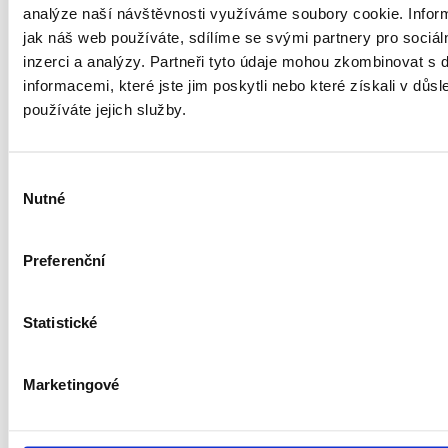
analýze naší návštěvnosti využíváme soubory cookie. Infor
jak náš web používáte, sdílíme se svými partnery pro sociál
E-mail
inzerci a analýzy. Partneři tyto údaje mohou zkombinovat s 
informacemi, které jste jim poskytli nebo které získali v důsl
používáte jejich služby.
Jméno a příjmení
Výběr
Nutné
souhlasu
Telefon
Preferenční
💡 Věděli jste, že až 70 % majitelů, se kterými
jsme se spojili, zjistilo, že mohou vydělat v
Statistické
průměru o 13 000 Kč ročně víc.
Jsem
Marketingové
Majitel/Majitel družstevního podílu