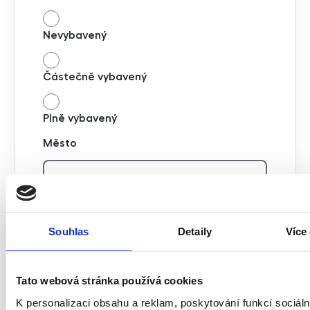
Nevybavený
Částečně vybavený
Plně vybavený
Město
Ulice
Souhlas
Detaily
Více
Tato webová stránka používá cookies
K personalizaci obsahu a reklam, poskytování funkcí sociáln
Kde vás najdeme?