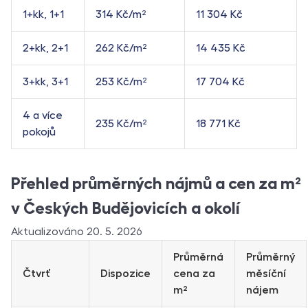
1+kk, 1+1
314 Kč/m²
11 304 Kč
2+kk, 2+1
262 Kč/m²
14 435 Kč
3+kk, 3+1
253 Kč/m²
17 704 Kč
4 a více
235 Kč/m²
18 771 Kč
pokojů
Přehled průměrných nájmů a cen za m²
v Českých Budějovicích a okolí
Aktualizováno 20. 5. 2026
Průměrná
Průměrný
Čtvrť
Dispozice
cena za
měsíční
m²
nájem