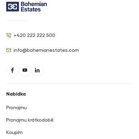
Kontakt
+420 222 222 500
Telefon
info@bohemianestates.com
E-mail
Sociální sítě
Facebook
YouTube
LinkedIn
Navigace v zápatí
Nabídka
Pronajmu
Pronajmu krátkodobě
Koupím