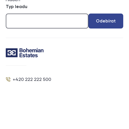
Typ leadu
Odebírat
Kontakt
+420 222 222 500
Telefon
info@bohemianestates.com
E-mail
Sociální sítě
Facebook
YouTube
LinkedIn
Navigace v zápatí