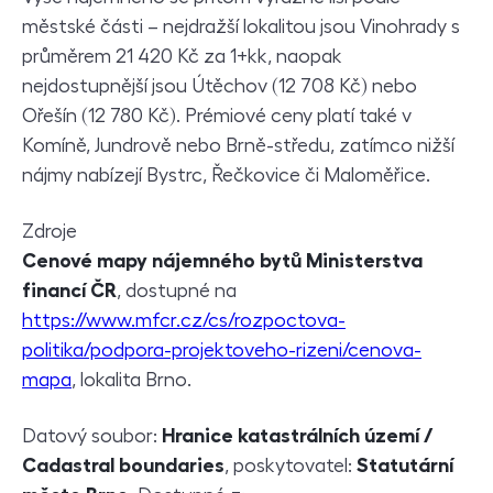
městské části – nejdražší lokalitou jsou Vinohrady s
průměrem 21 420 Kč za 1+kk, naopak
nejdostupnější jsou Útěchov (12 708 Kč) nebo
Ořešín (12 780 Kč). Prémiové ceny platí také v
Komíně, Jundrově nebo Brně-středu, zatímco nižší
nájmy nabízejí Bystrc, Řečkovice či Maloměřice.
Zdroje
Cenové mapy nájemného bytů Ministerstva
financí ČR
, dostupné na
https://www.mfcr.cz/cs/rozpoctova-
politika/podpora-projektoveho-rizeni/cenova-
mapa
, lokalita Brno.
Datový soubor:
Hranice katastrálních území /
Cadastral boundaries
, poskytovatel:
Statutární