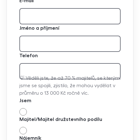
E-mail
Jméno a příjmení
Telefon
💡 Věděli jste, že až 70 % majitelů, se kterými
jsme se spojili, zjistilo, že mohou vydělat v
průměru o 13 000 Kč ročně víc.
Jsem
Majitel/Majitel družstevního podílu
Nájemník