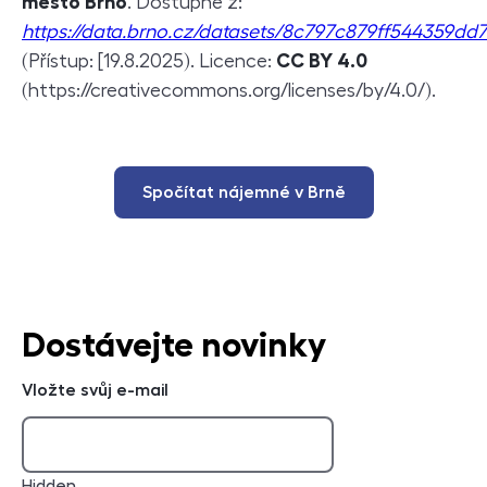
město Brno
. Dostupné z:
https://data.brno.cz/datasets/8c797c879ff544359d
(Přístup: [19.8.2025). Licence:
CC BY 4.0
(
https://creativecommons.org/licenses/by/4.0/
).
Spočítat nájemné v Brně
Dostávejte novinky
Vložte svůj e-mail
Hidden