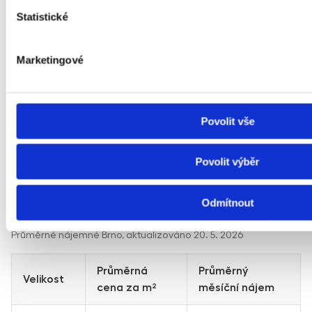
Statistické
Podívejte se na
cenovou mapu nájemného
v Brně nebo
si rovnou vyberte konkrétní městskou část.
Marketingové
Čerpáme data z 1600+ nemovitostí ve správě,
monitorujeme ceny nájmů na největších nájemních
portálech,
Povolit vše
analyzujeme data z cenových map Ministerstva
financí ČR.
Povolit výběr
Spočítat nájemné v Brně
Odmítnout
Aktuální nájemné – Brno
Průměrné nájemné Brno, aktualizováno 20. 5. 2026
Průměrná
Průměrný
Velikost
cena za m²
měsíční nájem