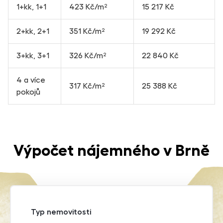
1+kk, 1+1
423 Kč/m²
15 217 Kč
2+kk, 2+1
351 Kč/m²
19 292 Kč
3+kk, 3+1
326 Kč/m²
22 840 Kč
4 a více
317 Kč/m²
25 388 Kč
pokojů
Výpočet nájemného v Brně
Typ nemovitosti