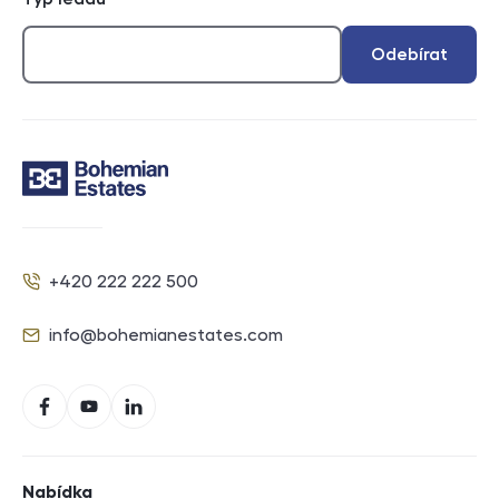
Odebírat
Kontakt
+420 222 222 500
Telefon
info@bohemianestates.com
E-mail
Sociální sítě
Facebook
YouTube
LinkedIn
Navigace v zápatí
Nabídka