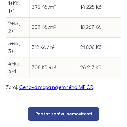
1+KK,
395 Kč /m²
14 225 Kč
1+1
2+kk,
332 Kč /m²
18 267 Kč
2+1
3+kk,
312 Kč /m²
21 806 Kč
3+1
4+kk,
308 Kč /m²
26 217 Kč
4+1
Zdroj:
Cenová mapa nájemného MF ČR
.
Poptat správu nemovitosti