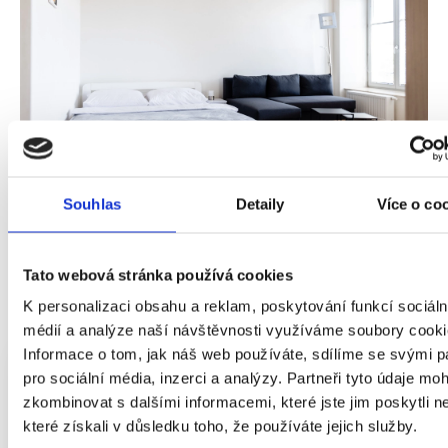
Souhlas
Detaily
Více o co
Správa nemovitostí Brno
Tato webová stránka používá cookies
a okolí
K personalizaci obsahu a reklam, poskytování funkcí sociáln
médií a analýze naší návštěvnosti využíváme soubory cooki
Informace o tom, jak náš web používáte, sdílíme se svými p
pro sociální média, inzerci a analýzy. Partneři tyto údaje mo
Jsem
zkombinovat s dalšími informacemi, které jste jim poskytli n
které získali v důsledku toho, že používáte jejich služby.
Majitel