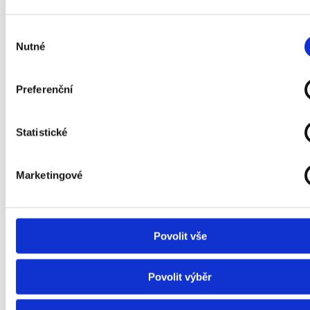
Výběr
Nájemník
Nutné
souhlasu
Jméno a příjmení
Preferenční
E-mail
Statistické
Marketingové
Telefon
Povolit vše
Souhlasím se zpracováním osobních údajů
Povolit výběr
Souhlasím se zpracováním osobních údajů
Chci dostávat emailem novinky z realitního trhu