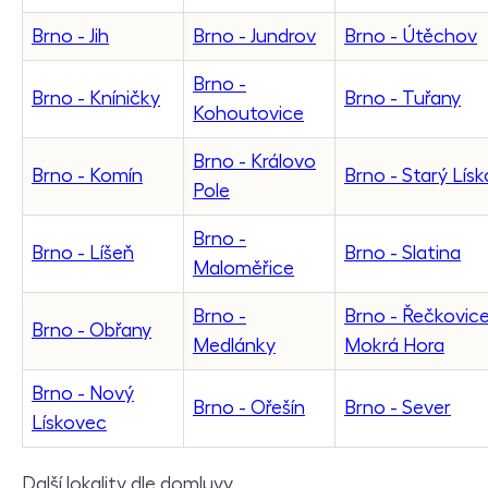
Brno - Jih
Brno - Jundrov
Brno - Útěchov
Brno -
Brno - Kníničky
Brno - Tuřany
Kohoutovice
Brno - Královo
Brno - Komín
Brno - Starý Lís
Pole
Brno -
Brno - Líšeň
Brno - Slatina
Maloměřice
Brno -
Brno - Řečkovice
Brno - Obřany
Medlánky
Mokrá Hora
Brno - Nový
Brno - Ořešín
Brno - Sever
Lískovec
Další lokality dle domluvy