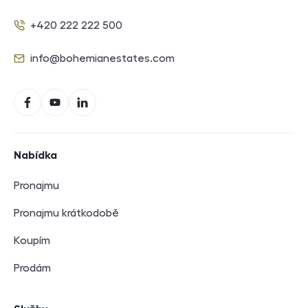
+420 222 222 500
Telefon
info@bohemianestates.com
E-mail
Sociální sítě
Facebook
YouTube
LinkedIn
Navigace v zápatí
Nabídka
Pronajmu
Pronajmu krátkodobě
Koupím
Prodám