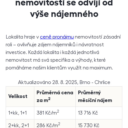
nemovitostí se odvíjí od
výše nájemného
Lokalita hraje v
ceně pronájmu
nemovitostí zásadní
roli – ovlivňuje zájem nájemníků i návratnost
investice. Každá lokalita i každá jednotlivá
nemovitost má svá specifika a výhody, které
pomáháme našim klientům využít na maximum.
Aktualizováno 28. 8. 2025, Brno - Chrlice
Průměrná cena
Průměrný
Velikost
2
za m
měsíční nájem
2
1+kk, 1+1
381 Kč/m
13 716 Kč
2
2+kk, 2+1
286 Kč/m
15 730 Kč