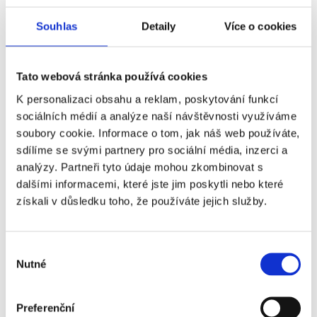
Chrlice
Souhlas
Detaily
Více o cookies
Klidná čtvrť s venkovským charakterem. Městská
Tato webová stránka používá cookies
část na jihovýchodě Brna s rodinnými domy a
K personalizaci obsahu a reklam, poskytování funkcí
zemědělskou historií.
sociálních médií a analýze naší návštěvnosti využíváme
soubory cookie. Informace o tom, jak náš web používáte,
Chrlice jsou ideální pro ty, kteří hledají klid a prostor.
sdílíme se svými partnery pro sociální média, inzerci a
Převládají zde rodinné domy, ale najdeme zde i
analýzy. Partneři tyto údaje mohou zkombinovat s
dalšími informacemi, které jste jim poskytli nebo které
menší bytovou výstavbu. Dobrá dostupnost vlakem
získali v důsledku toho, že používáte jejich služby.
i autem do centra Brna je výhodou. Nevýhodou
může být menší množství obchodů a kulturních
aktivit. Ceny nemovitostí jsou zde nižší než v
Výběr
centru, což z Chrlic dělá zajímavou investiční
Nutné
souhlasu
příležitost.
Preferenční