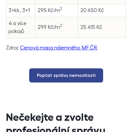
2
3+kk, 3+1
295 Kč/m
20 650 Kč
4 a více
2
299 Kč/m
25 415 Kč
pokojů
Zdroj:
Cenová mapa nájemného MF ČR
.
Poptat správu nemovitosti
Nečekejte a zvolte
profesionální správu