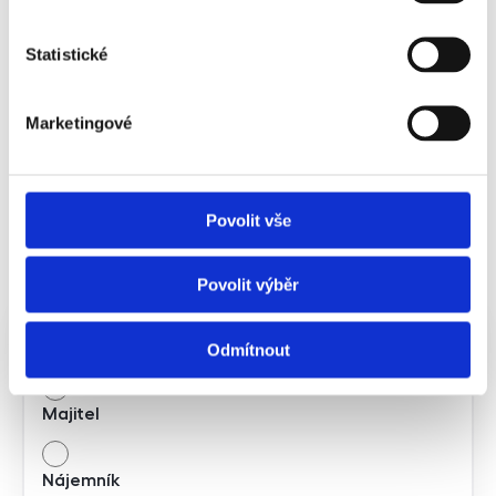
Poptat správu nemovitosti
Statistické
Marketingové
Správa nemovitostí Brno-
Povolit vše
Chrlice
Povolit výběr
Jsem
Odmítnout
Majitel
Nájemník