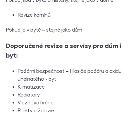
Pokud jsou v bytě umístěny, stejné jako v domě
Revize komínů
Pokud je v bytě – stejné jako dům
Doporučené revize a servisy pro dům i
byt:
Požární bezpečnost – Hlásiče požáru a oxidu
uhelnatého - byt
Klimatizace
Radiátory
Vjezdová brána
Rolety a žaluzie