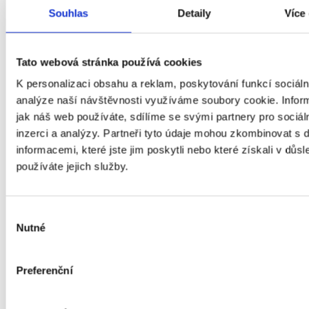
Souhlas
Detaily
Více
Tato webová stránka používá cookies
K personalizaci obsahu a reklam, poskytování funkcí sociáln
analýze naší návštěvnosti využíváme soubory cookie. Infor
jak náš web používáte, sdílíme se svými partnery pro sociál
inzerci a analýzy. Partneři tyto údaje mohou zkombinovat s 
informacemi, které jste jim poskytli nebo které získali v důsl
používáte jejich služby.
Rekonstrukce a stavební
Výběr
práce
Nutné
souhlasu
Preferenční
Zvládneme kompletní rekonstrukce od návrhu,
vyřízení potřebných povolení, až po realizaci