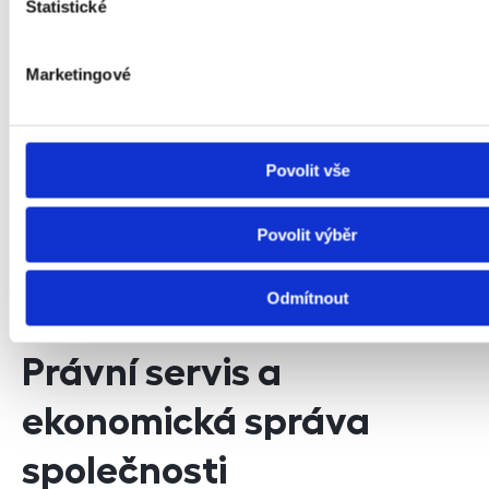
Statistické
prací a předání díla.
Marketingové
Povolit vše
Povolit výběr
Odmítnout
Právní servis a
ekonomická správa
společnosti