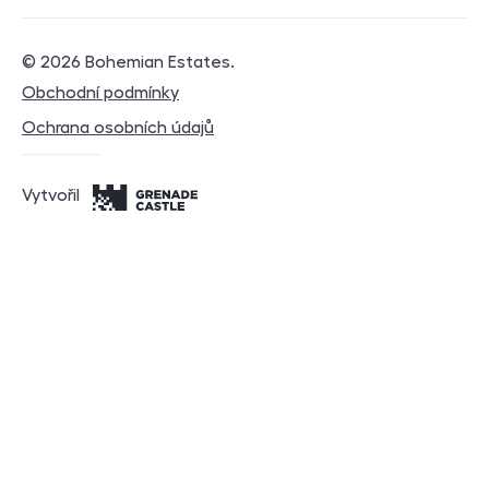
© 2026
Bohemian Estates
.
Právní dokumenty
Obchodní podmínky
Ochrana osobních údajů
Vytvořil