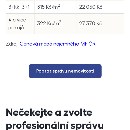
2
3+kk, 3+1
315 Kč/m
22 050 Kč
4 a více
2
322 Kč/m
27 370 Kč
pokojů
Zdroj:
Cenová mapa nájemného MF ČR
.
Poptat správu nemovitosti
Nečekejte a zvolte
profesionální správu