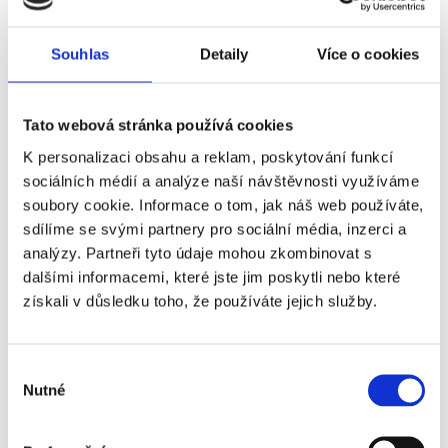
Správa nemovitostí Brno-
Souhlas
Detaily
Více o cookies
Maloměřice
Tato webová stránka používá cookies
Poklidná čtvrť u řeky Svitavy. Oblíbená část Brna
K personalizaci obsahu a reklam, poskytování funkcí
pro rodinné bydlení s dobrou dostupností.
sociálních médií a analýze naší návštěvnosti využíváme
soubory cookie. Informace o tom, jak náš web používáte,
Správa bytů v Maloměřicích
sdílíme se svými partnery pro sociální média, inzerci a
analýzy. Partneři tyto údaje mohou zkombinovat s
dalšími informacemi, které jste jim poskytli nebo které
Maloměřice nabízejí příjemné bydlení s dostatkem
získali v důsledku toho, že používáte jejich služby.
zeleně. Převládají zde rodinné domy a menší bytové
komplexy. Výhodou je klidné prostředí, nevýhodou
menší nabídka služeb a horší napojení na tramvaje.
Výběr
Ceny nemovitostí jsou zde příznivé.
Nutné
souhlasu