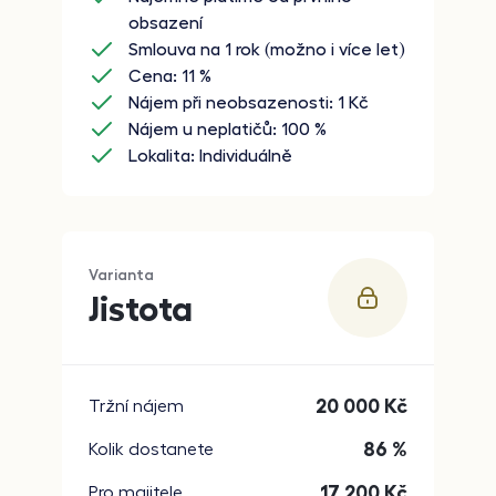
obsazení
Smlouva na 1 rok (možno i více let)
Cena: 11 %
Nájem při neobsazenosti: 1 Kč
Nájem u neplatičů: 100 %
Lokalita: Individuálně
Varianta
Jistota
20 000
Kč
Tržní nájem
86 %
Kolik dostanete
17 200
Kč
Pro majitele