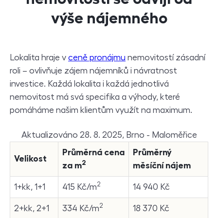
výše nájemného
Lokalita hraje v
ceně pronájmu
nemovitostí zásadní
roli – ovlivňuje zájem nájemníků i návratnost
investice. Každá lokalita i každá jednotlivá
nemovitost má svá specifika a výhody, které
pomáháme našim klientům využít na maximum.
Aktualizováno 28. 8. 2025, Brno - Maloměřice
Průměrná cena
Průměrný
Velikost
2
za m
měsíční nájem
2
1+kk, 1+1
415 Kč/m
14 940 Kč
2
2+kk, 2+1
334 Kč/m
18 370 Kč