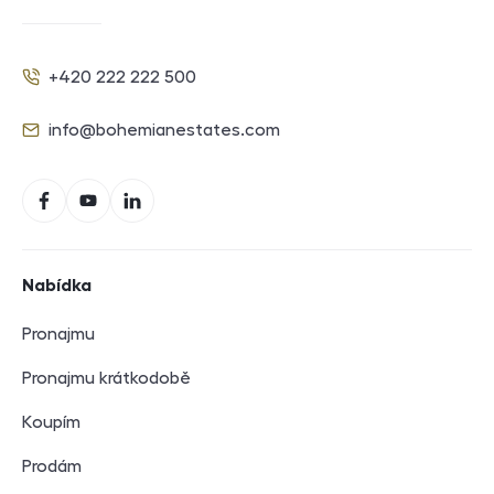
Kontakt
+420 222 222 500
Telefon
info@bohemianestates.com
E-mail
Sociální sítě
Facebook
YouTube
LinkedIn
Navigace v zápatí
Nabídka
Pronajmu
Pronajmu krátkodobě
Koupím
Prodám