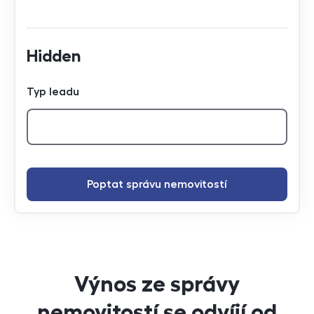
Hidden
Typ leadu
Poptat správu nemovitostí
Výnos ze správy
nemovitostí se odvíjí od