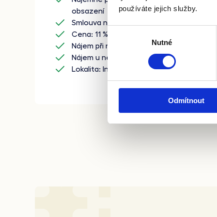
používáte jejich služby.
obsazení
Smlouva na 1 rok (možno i více let)
Výběr
Cena: 11 %
Nutné
souhlasu
Nájem při neobsazenosti: 1 Kč
Nájem u neplatičů: 100 %
Lokalita: Individuálně
Odmítnout