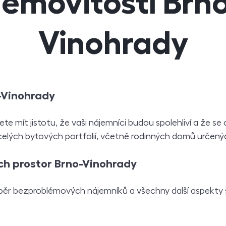
emovitostí Brn
Vinohrady
-Vinohrady
e mít jistotu, že vaši nájemníci budou spolehliví a že se
 celých bytových portfolií, včetně rodinných domů určený
ch prostor Brno-Vinohrady
běr bezproblémových nájemníků a všechny další aspekty 