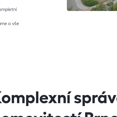
ompletní
ráme o vše
omplexní sprá