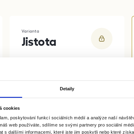
Varianta
Jistota
20 000
Kč
Tržní nájem
86 %
Kolik dostanete
Detaily
17 200
Kč
Pro majitele
á cookies
klam, poskytování funkcí sociálních médií a analýze naší návšt
Kompletní správa nemovitosti
 náš web používáte, sdílíme se svými partnery pro sociální média
Garance stavu bytu
 s dalšími informacemi, které jste jim poskytli nebo které získa
Nájemné začínáme platit dle