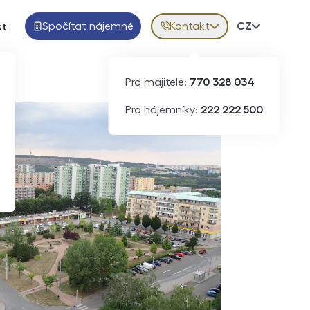
Spočítat nájemné
Kontakt
Volba jazy
CZ
st
Pro majitele:
770 328 034
Pro nájemníky:
222 222 500