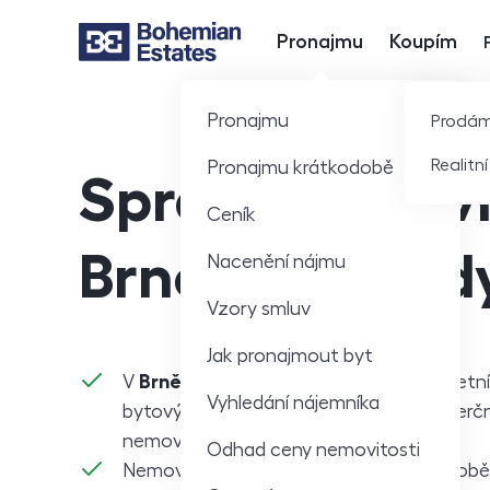
Pronajmu
Koupím
Hlavní nabídka
Pronajmu
Prodá
Realitn
Pronajmu krátkodobě
Správa nemovi
Ceník
Brno Vinohrad
Nacenění nájmu
Vzory smluv
Jak pronajmout byt
V
Brně-Vinohrady
poskytujeme kompletní 
Vyhledání nájemníka
bytových domů, rodinných domů i komerč
nemovitostí.
Odhad ceny nemovitosti
Nemovitost umíme pronajímat krátkodobě