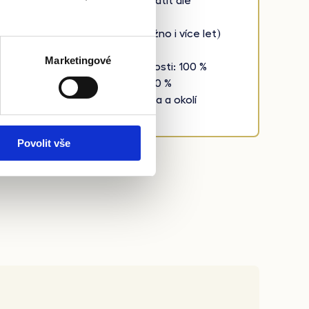
Nájemné začínáme platit dle
domluvy
Smlouva na 1 rok (možno i více let)
Cena: 17 %
Marketingové
Nájem při neobsazenosti: 100 %
Nájem u neplatičů: 100 %
Lokalita: Krajská města a okolí
Povolit vše