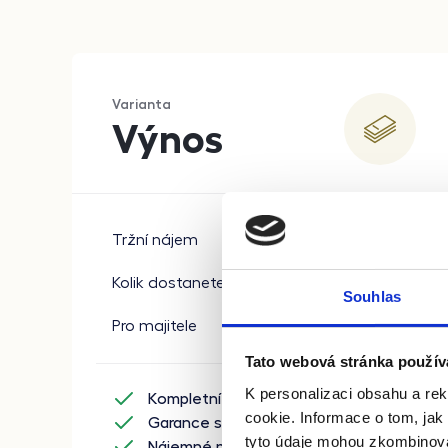
Varianta
Výnos
20 000
Kč
Tržní nájem
89 %
Kolik dostanete
Souhlas
17 800
Kč
Pro majitele
Tato webová stránka použív
K personalizaci obsahu a re
Kompletní správa nemovitosti
cookie. Informace o tom, jak
Garance stavu bytu
tyto údaje mohou zkombinovat
Nájemné platíme od prvního