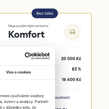
Bez rizika
Nejpopulárnější varianta
Komfort
20 000
Kč
Tržní nájem
83 %
Kolik dostanete
Více o cookies
16 600
Kč
Pro majitele
ěvnosti využíváme soubory
Kompletní správa nemovitosti
, inzerci a analýzy. Partneři
Garance stavu bytu
li v důsledku toho, že