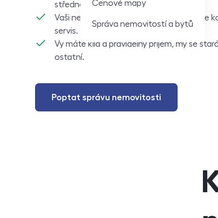
Cenové mapy
střednědobě i dlouhodobě.
Vaši nemovitost pronajmeme a zajistíme k
Správa nemovitostí a bytů
servis.
Vy máte klid a pravidelný příjem, my se sta
ostatní.
Poptat správu nemovitosti
K