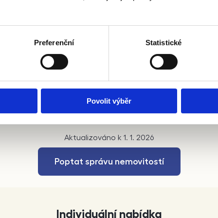
domluvy
Smlouva na 1 rok (možno i více let)
Cena: 14 %
Preferenční
Statistické
Nájem při neobsazenosti: 60 %
Nájem u neplatičů: 100 %
Lokalita: Krajská města a okolí
Povolit výběr
Aktualizováno k 1. 1. 2026
Poptat správu nemovitostí
Individuální nabídka