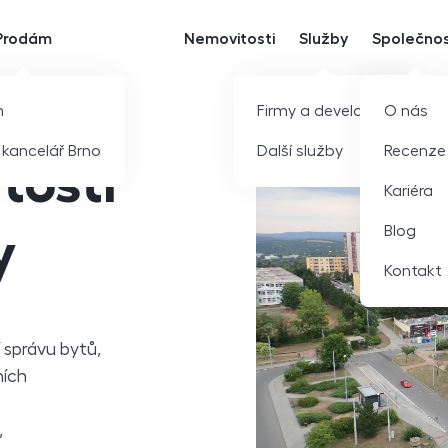
Prodám
Nemovitosti
Služby
Společno
m
Firmy a developeři
O nás
í kancelář Brno
Další služby
Recenze
tostí
Kariéra
Blog
y
Kontakt
správu bytů,
ních
,