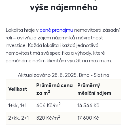
výše nájemného
Lokalita hraje v
ceně pronájmu
nemovitostí zásadní
roli – ovlivňuje zájem nájemníků i návratnost
investice. Každá lokalita i každá jednotlivá
nemovitost má svá specifika a výhody, které
pomáháme našim klientům využít na maximum.
Aktualizováno 28. 8. 2025, Brno - Slatina
Průměrná cena
Průměrný
Velikost
2
za m
měsíční nájem
2
1+kk, 1+1
404 Kč/m
14 544 Kč
2
2+kk, 2+1
320 Kč/m
17 600 Kč