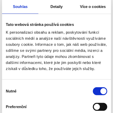
Slatina
Souhlas
Detaily
Více o cookies
Tato webová stránka používá cookies
Dynamická čtvrť s průmyslovou zónou. Rychle se
K personalizaci obsahu a reklam, poskytování funkcí
rozvíjející lokalita s širokou nabídkou pracovních
sociálních médií a analýze naší návštěvnosti využíváme
příležitostí.
soubory cookie. Informace o tom, jak náš web používáte,
sdílíme se svými partnery pro sociální média, inzerci a
Správa bytů ve
Slatině
analýzy. Partneři tyto údaje mohou zkombinovat s
dalšími informacemi, které jste jim poskytli nebo které
Slatina kombinuje bytovou a průmyslovou
získali v důsledku toho, že používáte jejich služby.
zástavbu. Převládají zde novostavby a rodinné
domy. Výhodou je blízkost dálnice D1 a letiště,
Výběr
nevýhodou může být vyšší dopravní ruch. Ceny
Nutné
souhlasu
nemovitostí jsou zde střední a poptávka roste.
Preferenční