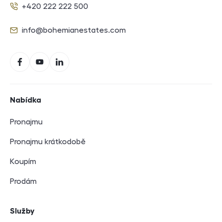
+420 222 222 500
Telefon
info@bohemianestates.com
E-mail
Sociální sítě
Facebook
YouTube
LinkedIn
Navigace v zápatí
Nabídka
Pronajmu
Pronajmu krátkodobě
Koupím
Prodám
Služby