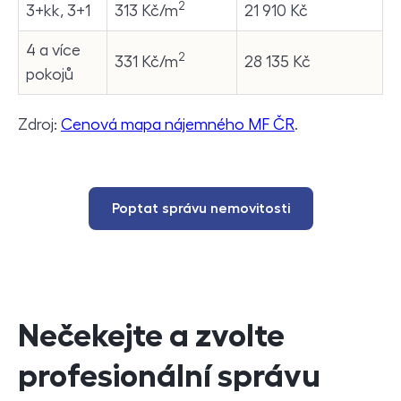
2
3+kk, 3+1
313 Kč/m
21 910 Kč
4 a více
2
331 Kč/m
28 135 Kč
pokojů
Zdroj:
Cenová mapa nájemného MF ČR
.
Poptat správu nemovitosti
Nečekejte a zvolte
profesionální správu