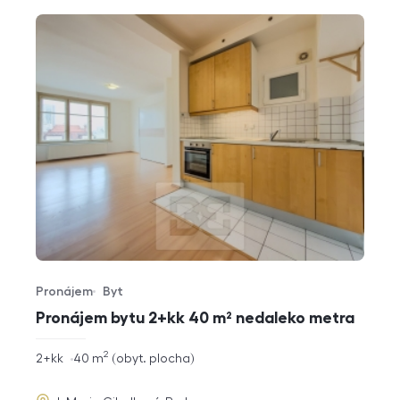
Pronájem
Byt
Typ nabídky
Typ nemovitosti
Pronájem bytu 2+kk 40 m² nedaleko metra
2
rozměry
2+kk
40
m
obyt. plocha
dispozice
funkce