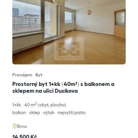
Pronájem
Byt
Typ nabídky
Typ nemovitosti
Prostorný byt 1+kk (40m²) s balkonem a
sklepem na ulici Dusíkova
2
rozměry
1+kk
40
m
obyt. plocha
dispozice
funkce
balkon
sklep
výtah
nejvyšší patro
adresa
Brno
cena
14 500
Kč