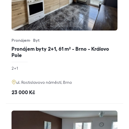
Pronájem
Byt
Typ nabídky
Typ nemovitosti
Pronájem byty 2+1, 61 m² - Brno - Královo
Pole
rozměry
2+1
dispozice
funkce
adresa
ul. Rostislavovo náměstí, Brno
cena
23 000
Kč