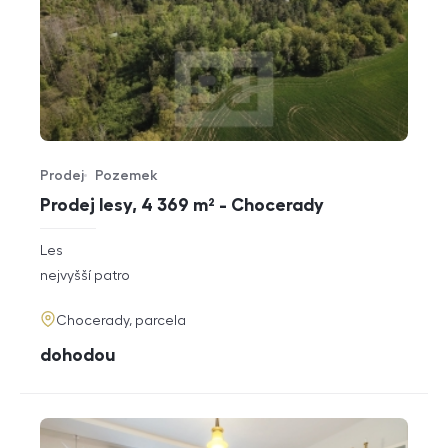
Prodej
Pozemek
Typ nabídky
Typ nemovitosti
Prodej lesy, 4 369 m² - Chocerady
rozměry
Les
dispozice
funkce
nejvyšší patro
adresa
Chocerady, parcela
cena
dohodou