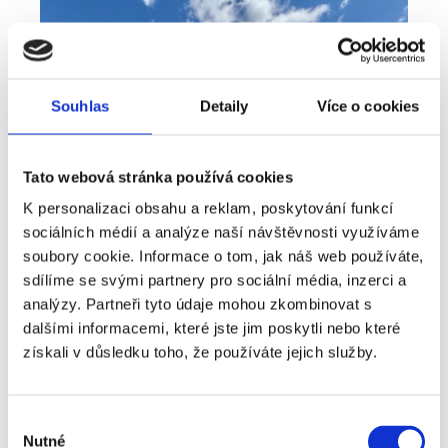
Souhlas
Detaily
Více o cookies
Tato webová stránka používá cookies
K personalizaci obsahu a reklam, poskytování funkcí
sociálních médií a analýze naší návštěvnosti využíváme
soubory cookie. Informace o tom, jak náš web používáte,
sdílíme se svými partnery pro sociální média, inzerci a
analýzy. Partneři tyto údaje mohou zkombinovat s
Prodej
Dům
360° video
Typ nabídky
Typ nemovitosti
Virtuální prohlídka
dalšími informacemi, které jste jim poskytli nebo které
Prodej rodinné domy, 181 m² - Unhošť
získali v důsledku toho, že používáte jejich služby.
rozměry
Rodinný
dispozice
funkce
garáž
terasa
v rodinném domě
Výběr
Nutné
souhlasu