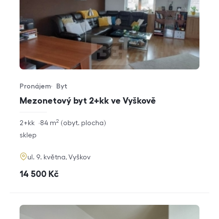
Pronájem
Byt
Typ nabídky
Typ nemovitosti
Mezonetový byt 2+kk ve Vyškově
2
rozměry
2+kk
84
m
obyt. plocha
dispozice
funkce
sklep
adresa
ul. 9. května, Vyškov
cena
14 500
Kč