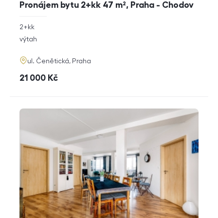
Pronájem bytu 2+kk 47 m², Praha - Chodov
rozměry
2+kk
dispozice
funkce
výtah
adresa
ul. Čenětická, Praha
cena
21 000
Kč