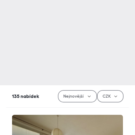
Řazen
Měn
135
nabídek