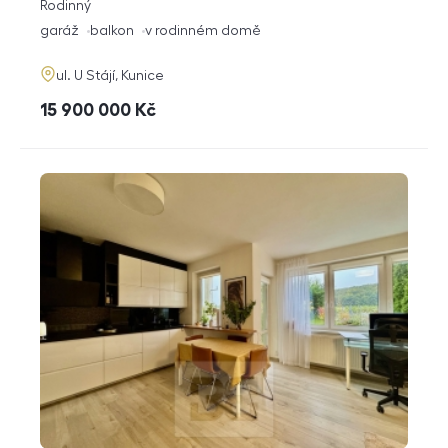
rozměry
Rodinný
dispozice
funkce
garáž
balkon
v rodinném domě
adresa
ul. U Stájí, Kunice
cena
15 900 000
Kč