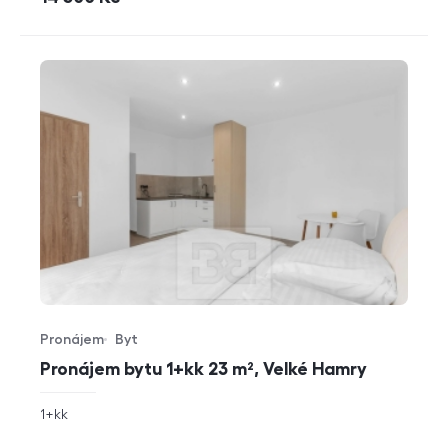
Pronájem
Byt
Typ nabídky
Typ nemovitosti
Pronájem bytu 1+kk 23 m², Velké Hamry
rozměry
1+kk
dispozice
funkce