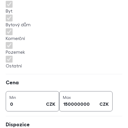
Byt
Bytový dům
Komerční
Pozemek
Ostatní
Cena
Cena
cena (
CZK
)
cena (
CZK
)
Min
Max
CZK
CZK
Dispozice