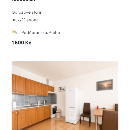
rozměry
Garážové stání
dispozice
funkce
nejvyšší patro
adresa
ul. Poděbradská, Praha
cena
1 500
Kč