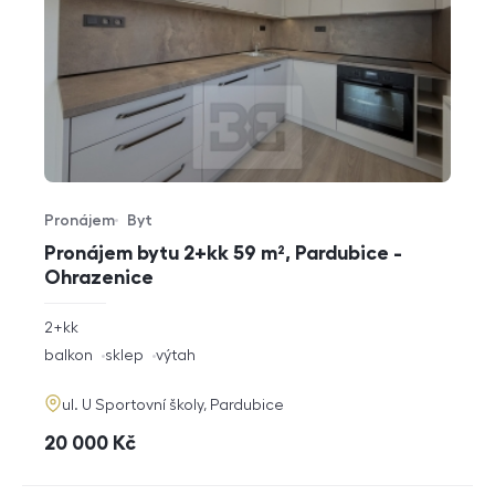
Pronájem
Byt
Typ nabídky
Typ nemovitosti
Pronájem bytu 2+kk 59 m², Pardubice -
Ohrazenice
rozměry
2+kk
dispozice
funkce
balkon
sklep
výtah
adresa
ul. U Sportovní školy, Pardubice
cena
20 000
Kč