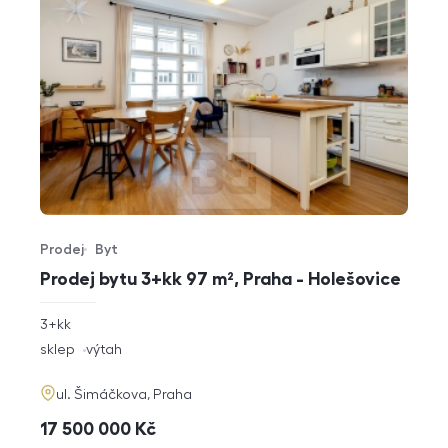
Prodej
Byt
Typ nabídky
Typ nemovitosti
Prodej bytu 3+kk 97 m², Praha - Holešovice
rozměry
3+kk
dispozice
funkce
sklep
výtah
adresa
ul. Šimáčkova, Praha
cena
17 500 000
Kč