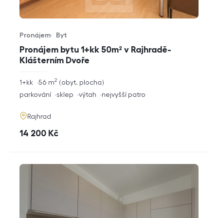
Pronájem
Byt
Typ nabídky
Typ nemovitosti
Pronájem bytu 1+kk 50m² v Rajhradě-
Klášterním Dvoře
2
rozměry
1+kk
56
m
obyt. plocha
dispozice
funkce
parkování
sklep
výtah
nejvyšší patro
adresa
Rajhrad
cena
14 200
Kč