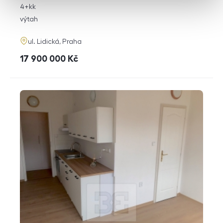
rozměry
4+kk
dispozice
funkce
výtah
adresa
ul. Lidická, Praha
cena
17 900 000
Kč