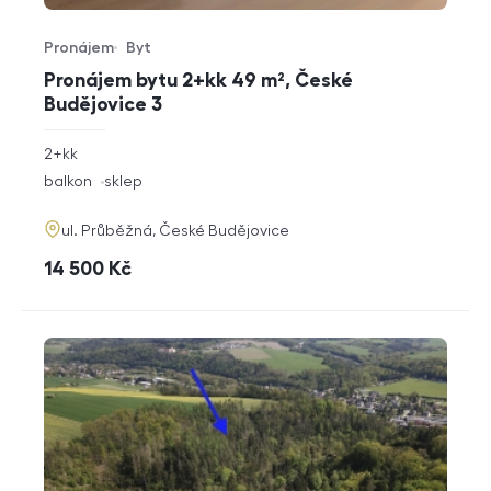
Pronájem
Byt
Typ nabídky
Typ nemovitosti
Pronájem bytu 2+kk 49 m², České
Budějovice 3
rozměry
2+kk
dispozice
funkce
balkon
sklep
adresa
ul. Průběžná, České Budějovice
cena
14 500
Kč