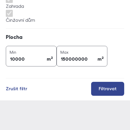
Zahrada
Činžovní dům
Plocha
Plocha
2
2
plocha (
m
)
plocha (
m
)
Min
Max
2
2
m
m
Zrušit filtr
Filtrovat