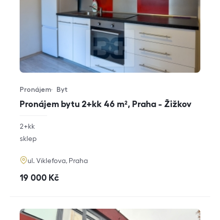
Pronájem
Byt
Typ nabídky
Typ nemovitosti
Pronájem bytu 2+kk 46 m², Praha - Žižkov
rozměry
2+kk
dispozice
funkce
sklep
adresa
ul. Viklefova, Praha
cena
19 000
Kč