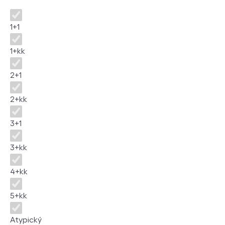
Dispozice
1+1
1+kk
2+1
2+kk
3+1
3+kk
4+kk
5+kk
Atypický