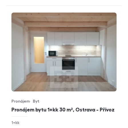
Pronájem
Byt
Typ nabídky
Typ nemovitosti
Pronájem bytu 1+kk 30 m², Ostrava - Přívoz
rozměry
1+kk
dispozice