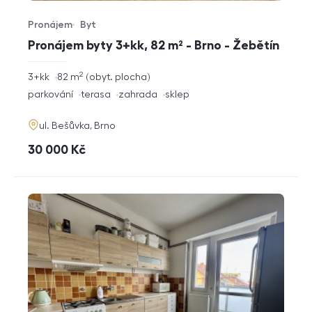
Pronájem
Byt
Typ nabídky
Typ nemovitosti
Pronájem byty 3+kk, 82 m² - Brno - Žebětín
2
rozměry
3+kk
82
m
obyt. plocha
dispozice
funkce
parkování
terasa
zahrada
sklep
adresa
ul. Bešůvka, Brno
cena
30 000
Kč