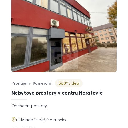
Pronájem
Komerční
360° video
Typ nabídky
Typ nemovitosti
Virtuální prohlídka
Nebytové prostory v centru Neratovic
rozměry
Obchodní prostory
dispozice
funkce
adresa
ul. Mládežnická, Neratovice