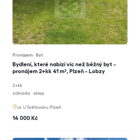
Pronájem
Byt
Typ nabídky
Typ nemovitosti
Bydlení, které nabízí víc než běžný byt -
pronájem 2+kk 41 m², Plzeň - Lobzy
rozměry
2+kk
dispozice
funkce
zahrada
sklep
adresa
ul. U Světovaru, Plzeň
cena
14 000
Kč