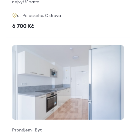
funkce
nejvyšší patro
adresa
ul. Palackého, Ostrava
cena
6 700
Kč
Pronájem
Byt
Typ nabídky
Typ nemovitosti