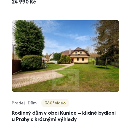
cena
24 990
Kč
Prodej
Dům
360° video
Typ nabídky
Typ nemovitosti
Virtuální prohlídka
Rodinný dům v obci Kunice – klidné bydlení
u Prahy s krásnými výhledy