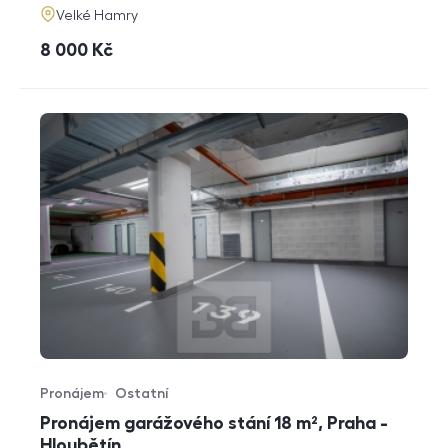
adresa
Velké Hamry
cena
8 000
Kč
Pronájem
Ostatní
Typ nabídky
Typ nemovitosti
Pronájem garážového stání 18 m², Praha -
Hloubětín