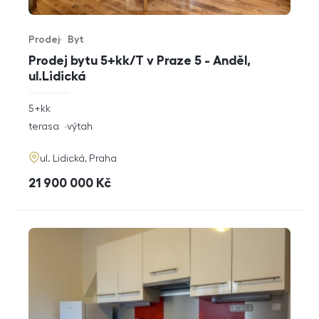
Prodej
Byt
Typ nabídky
Typ nemovitosti
Prodej bytu 5+kk/T v Praze 5 - Anděl,
ul.Lidická
rozměry
5+kk
dispozice
funkce
terasa
výtah
adresa
ul. Lidická, Praha
cena
21 900 000
Kč