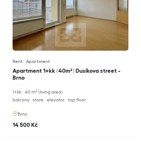
Rent
Apartment
Offer type
Property type
Apartment 1+kk (40m²) Dusíkova street -
Brno
2
rozměry
1+kk
40
m
living area
disposition
funkce
balcony
store
elevator
top floor
adresa
Brno
cena
14 500
Kč