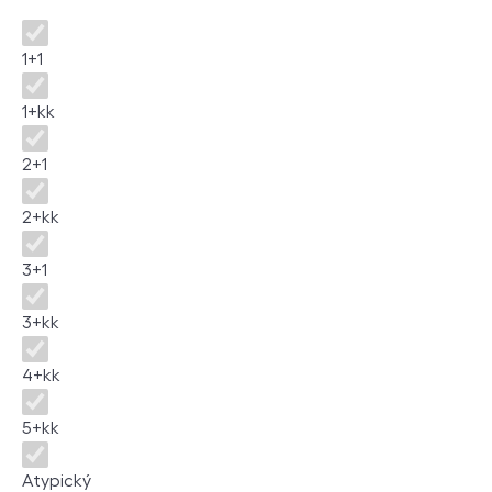
Disposition
1+1
1+kk
2+1
2+kk
3+1
3+kk
4+kk
5+kk
Atypický