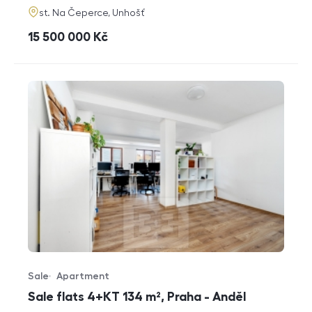
adresa
st. Na Čeperce, Unhošť
cena
15 500 000
Kč
Sale
Apartment
Offer type
Property type
Sale flats 4+KT 134 m², Praha - Anděl