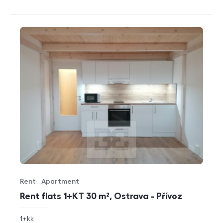
Rent
Apartment
Offer type
Property type
Rent flats 1+KT 30 m², Ostrava - Přívoz
rozměry
1+kk