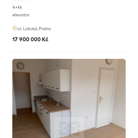
rozměry
4+kk
disposition
funkce
elevator
adresa
st. Lidická, Praha
cena
17 900 000
Kč