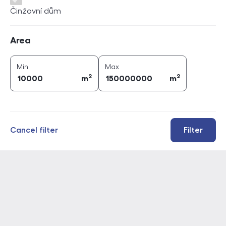
Činžovní dům
Area
Area
2
2
area (
m
)
area (
m
)
Min
Max
2
2
m
m
Cancel filter
Filter