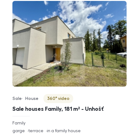
Sale
House
360° video
Offer type
Property type
Virtuální prohlídka
Sale houses Family, 181 m² - Unhošť
rozměry
Family
disposition
funkce
garge
terrace
in a family house