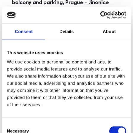
balcony and parking, Prague – Jinonice
rozměry
5+kk
disposition
funkce
parking
balcony
store
elevator
Consent
Details
About
adresa
st. Kohoutových, Praha
cena
49 000
Kč
This website uses cookies
We use cookies to personalise content and ads, to
provide social media features and to analyse our traffic.
We also share information about your use of our site with
our social media, advertising and analytics partners who
may combine it with other information that you’ve
provided to them or that they’ve collected from your use
of their services.
Consent
Necessary
Selection