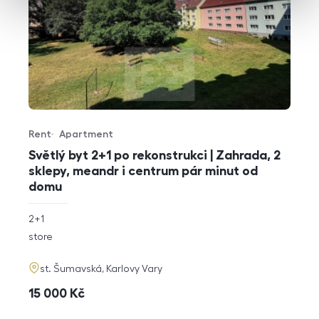
Rent
Apartment
Offer type
Property type
Světlý byt 2+1 po rekonstrukci | Zahrada, 2
sklepy, meandr i centrum pár minut od
domu
rozměry
2+1
disposition
funkce
store
adresa
st. Šumavská, Karlovy Vary
cena
15 000
Kč