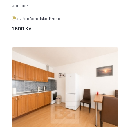
disposition
funkce
top floor
adresa
st. Poděbradská, Praha
cena
1 500
Kč