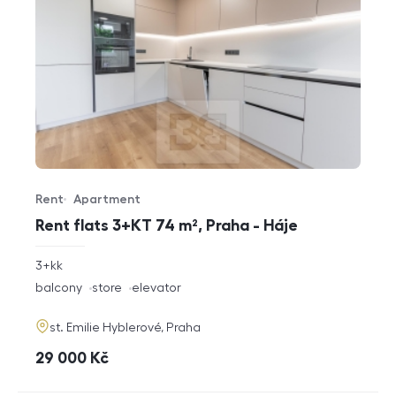
Rent
Apartment
Offer type
Property type
Rent flats 3+KT 74 m², Praha - Háje
rozměry
3+kk
disposition
funkce
balcony
store
elevator
adresa
st. Emilie Hyblerové, Praha
cena
29 000
Kč