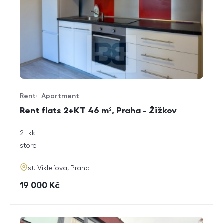
Rent
Apartment
Offer type
Property type
Rent flats 2+KT 46 m², Praha - Žižkov
rozměry
2+kk
disposition
funkce
store
adresa
st. Viklefova, Praha
cena
19 000
Kč