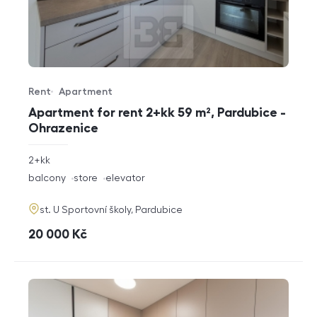
Rent
Apartment
Offer type
Property type
Apartment for rent 2+kk 59 m², Pardubice -
Ohrazenice
rozměry
2+kk
disposition
funkce
balcony
store
elevator
adresa
st. U Sportovní školy, Pardubice
cena
20 000
Kč