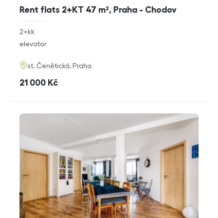
Rent flats 2+KT 47 m², Praha - Chodov
rozměry
2+kk
disposition
funkce
elevator
adresa
st. Čenětická, Praha
cena
21 000
Kč