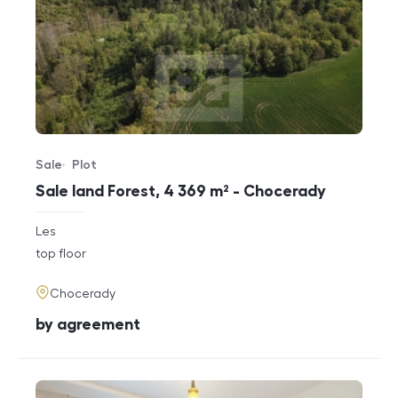
Sale
Plot
Offer type
Property type
Sale land Forest, 4 369 m² - Chocerady
rozměry
Les
disposition
funkce
top floor
adresa
Chocerady
cena
by agreement