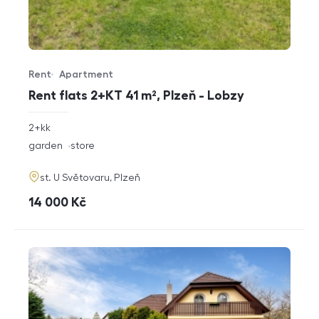
Rent
Apartment
Offer type
Property type
Rent flats 2+KT 41 m², Plzeň - Lobzy
rozměry
2+kk
disposition
funkce
garden
store
adresa
st. U Světovaru, Plzeň
cena
14 000
Kč