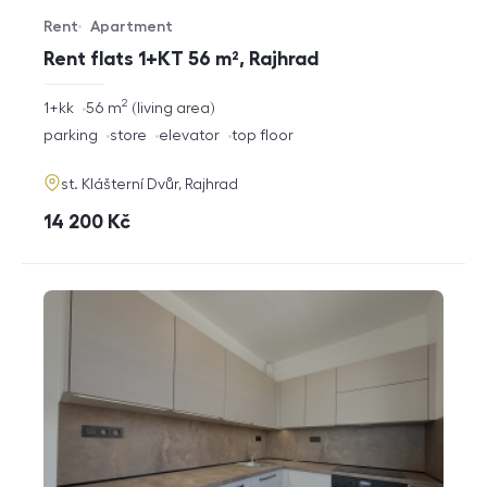
Rent
Apartment
Offer type
Property type
Rent flats 1+KT 56 m², Rajhrad
2
rozměry
1+kk
56
m
living area
disposition
funkce
parking
store
elevator
top floor
adresa
st. Klášterní Dvůr, Rajhrad
cena
14 200
Kč