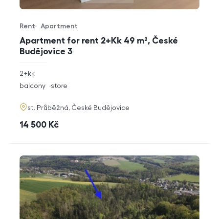
Rent
Apartment
Offer type
Property type
Apartment for rent 2+Kk 49 m², České
Budějovice 3
rozměry
2+kk
disposition
funkce
balcony
store
adresa
st. Průběžná, České Budějovice
cena
14 500
Kč