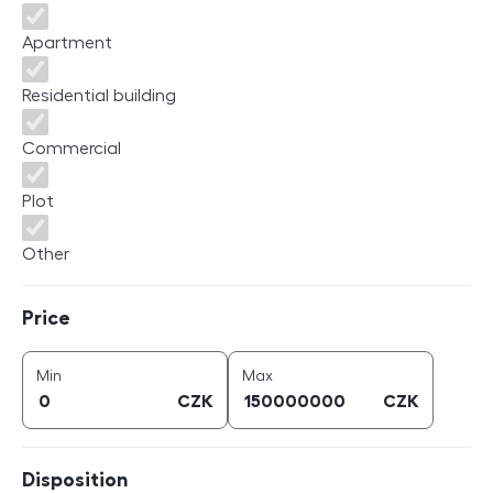
Apartment
Residential building
Commercial
Plot
Other
Price
Price
price (
CZK
)
price (
CZK
)
Min
Max
CZK
CZK
Disposition