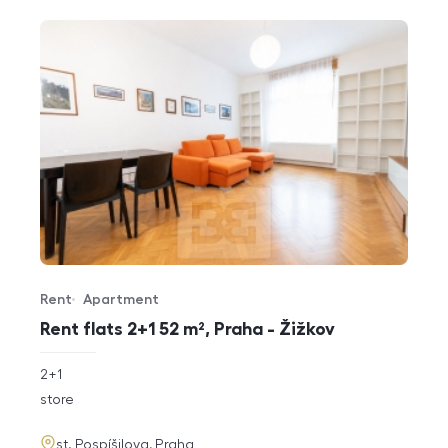
Rent
Apartment
Offer type
Property type
Rent flats 2+1 52 m², Praha - Žižkov
rozměry
2+1
disposition
funkce
store
adresa
st. Pospíšilova, Praha