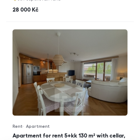
cena
28 000
Kč
Rent
Apartment
Offer type
Property type
Apartment for rent 5+kk 130 m² with cellar,