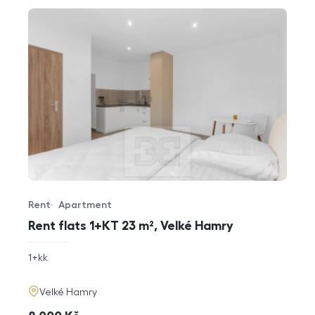
Rent
Apartment
Offer type
Property type
Rent flats 1+KT 23 m², Velké Hamry
rozměry
1+kk
disposition
funkce
adresa
Velké Hamry