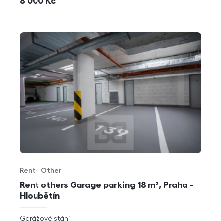
cena
8 000
Kč
Rent
Other
Offer type
Property type
Rent others Garage parking 18 m², Praha -
Hloubětín
rozměry
Garážové stání