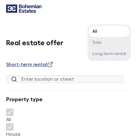
Offer type
All
Real estate offer
Sale
Long-term rental
Short-term rental
Location or street
Property type
Property type
All
House