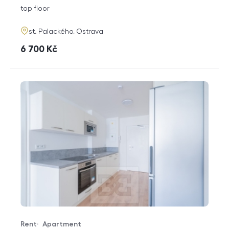
disposition
funkce
top floor
adresa
st. Palackého, Ostrava
cena
6 700
Kč
Rent
Apartment
Offer type
Property type