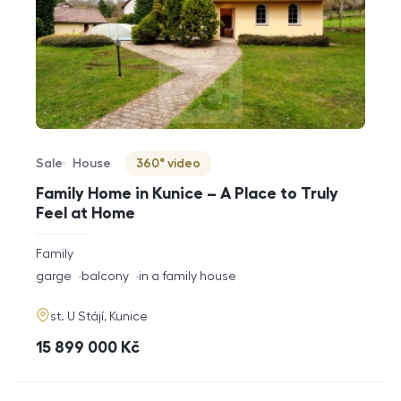
Sale
House
360° video
Offer type
Property type
Virtuální prohlídka
Family Home in Kunice – A Place to Truly
Feel at Home
rozměry
Family
disposition
funkce
garge
balcony
in a family house
adresa
st. U Stájí, Kunice
cena
15 899 000
Kč