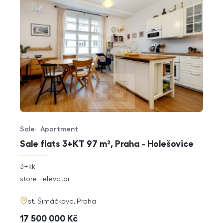
Sale
Apartment
Offer type
Property type
Sale flats 3+KT 97 m², Praha - Holešovice
rozměry
3+kk
disposition
funkce
store
elevator
adresa
st. Šimáčkova, Praha
cena
17 500 000
Kč