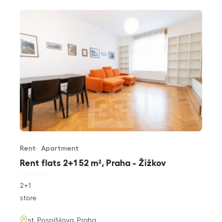
Rent
Apartment
Offer type
Property type
Rent flats 2+1 52 m², Praha - Žižkov
rozměry
2+1
disposition
funkce
store
adresa
st. Pospíšilova, Praha