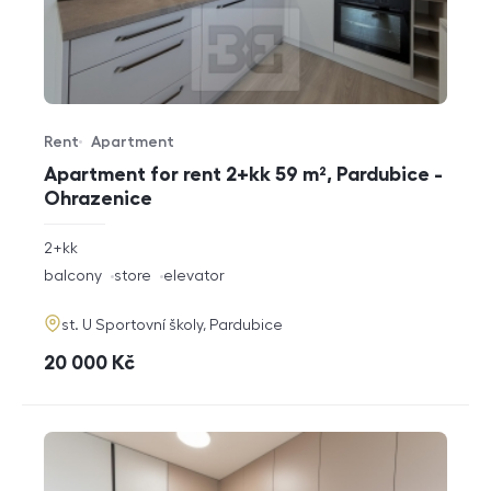
Rent
Apartment
Offer type
Property type
Apartment for rent 2+kk 59 m², Pardubice -
Ohrazenice
rozměry
2+kk
disposition
funkce
balcony
store
elevator
adresa
st. U Sportovní školy, Pardubice
cena
20 000
Kč