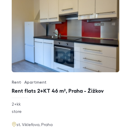
Rent
Apartment
Offer type
Property type
Rent flats 2+KT 46 m², Praha - Žižkov
rozměry
2+kk
disposition
funkce
store
adresa
st. Viklefova, Praha