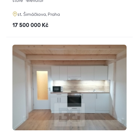
funkce
store
elevator
adresa
st. Šimáčkova, Praha
cena
17 500 000
Kč