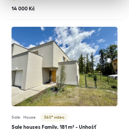
cena
14 000
Kč
Sale
House
360° video
Offer type
Property type
Virtuální prohlídka
Sale houses Family, 181 m² - Unhošť