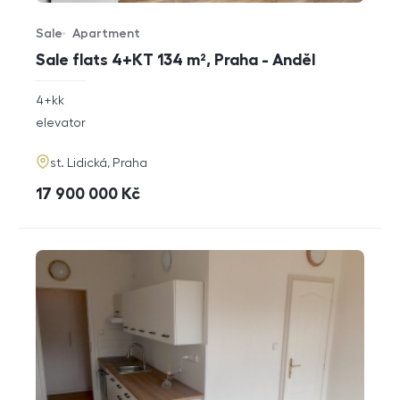
Sale
Apartment
Offer type
Property type
Sale flats 4+KT 134 m², Praha - Anděl
rozměry
4+kk
disposition
funkce
elevator
adresa
st. Lidická, Praha
cena
17 900 000
Kč