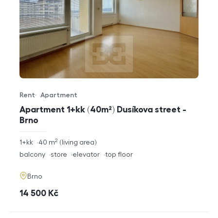
Rent
Apartment
Offer type
Property type
Apartment 1+kk (40m²) Dusíkova street -
Brno
2
rozměry
1+kk
40
m
living area
disposition
funkce
balcony
store
elevator
top floor
adresa
Brno
cena
14 500
Kč