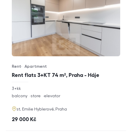
Rent
Apartment
Offer type
Property type
Rent flats 3+KT 74 m², Praha - Háje
rozměry
3+kk
disposition
funkce
balcony
store
elevator
adresa
st. Emilie Hyblerové, Praha
cena
29 000
Kč