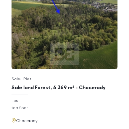
Sale
Plot
Offer type
Property type
Sale land Forest, 4 369 m² - Chocerady
rozměry
Les
disposition
funkce
top floor
adresa
Chocerady