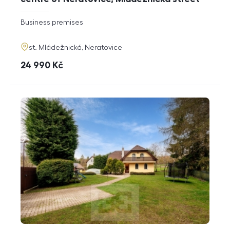
rozměry
Business premises
disposition
funkce
adresa
st. Mládežnická, Neratovice
cena
24 990
Kč