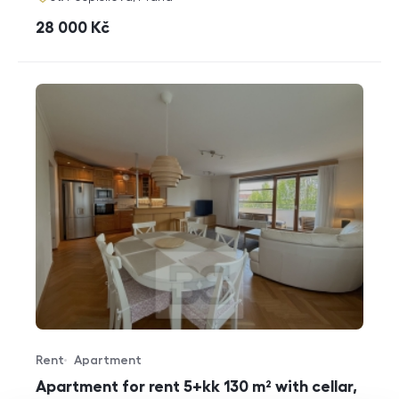
cena
28 000
Kč
Rent
Apartment
Offer type
Property type
Apartment for rent 5+kk 130 m² with cellar,