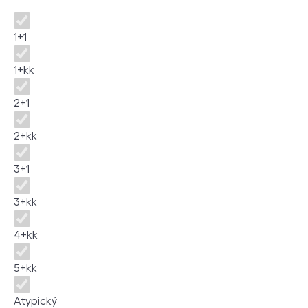
Disposition
1+1
1+kk
2+1
2+kk
3+1
3+kk
4+kk
5+kk
Atypický