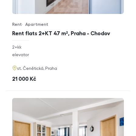
Rent
Apartment
Offer type
Property type
Rent flats 2+KT 47 m², Praha - Chodov
rozměry
2+kk
disposition
funkce
elevator
adresa
st. Čenětická, Praha
cena
21 000
Kč