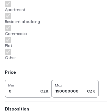
Apartment
Residential building
Commercial
Plot
Other
Price
Price
price (
CZK
)
price (
CZK
)
Min
Max
CZK
CZK
Disposition