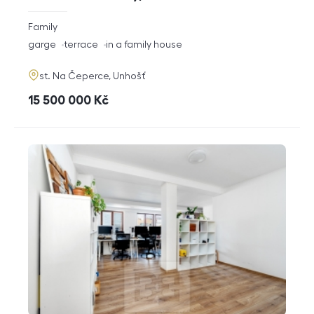
rozměry
Family
disposition
funkce
garge
terrace
in a family house
adresa
st. Na Čeperce, Unhošť
cena
15 500 000
Kč