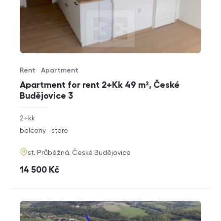
Rent
Apartment
Offer type
Property type
Apartment for rent 2+Kk 49 m², České
Budějovice 3
rozměry
2+kk
disposition
funkce
balcony
store
adresa
st. Průběžná, České Budějovice
cena
14 500
Kč