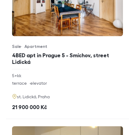
Sale
Apartment
Offer type
Property type
4BED apt in Prague 5 - Smíchov, street
Lidická
rozměry
5+kk
disposition
funkce
terrace
elevator
adresa
st. Lidická, Praha
cena
21 900 000
Kč