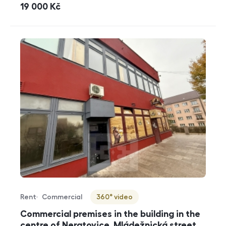
cena
19 000
Kč
Rent
Commercial
360° video
Offer type
Property type
Virtuální prohlídka
Commercial premises in the building in the
centre of Neratovice, Mládežnická street