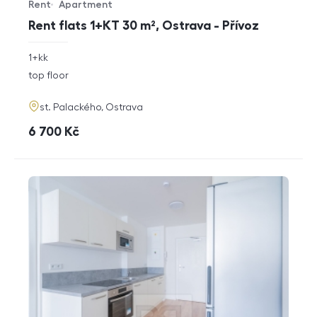
Rent
Apartment
Offer type
Property type
Rent flats 1+KT 30 m², Ostrava - Přívoz
rozměry
1+kk
disposition
funkce
top floor
adresa
st. Palackého, Ostrava
cena
6 700
Kč