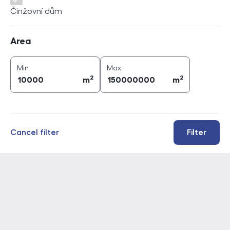
Činžovní dům
Area
Area
2
2
area (
m
)
area (
m
)
Min
Max
2
2
m
m
Cancel filter
Filter