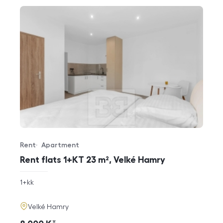
Rent
Apartment
Offer type
Property type
Rent flats 1+KT 23 m², Velké Hamry
rozměry
1+kk
disposition
funkce
adresa
Velké Hamry