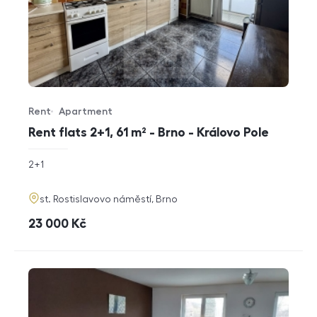
Rent
Apartment
Offer type
Property type
Rent flats 2+1, 61 m² - Brno - Královo Pole
rozměry
2+1
disposition
funkce
adresa
st. Rostislavovo náměstí, Brno
cena
23 000
Kč