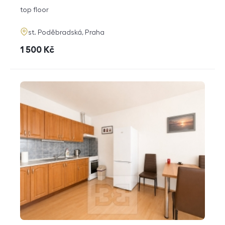
disposition
funkce
top floor
adresa
st. Poděbradská, Praha
cena
1 500
Kč