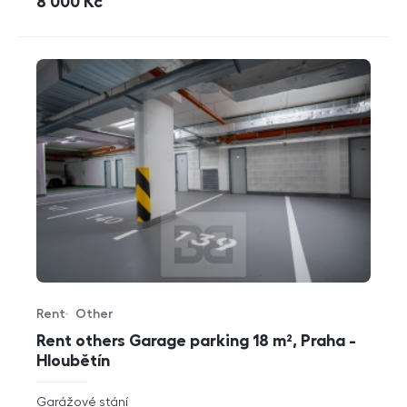
cena
8 000
Kč
Rent
Other
Offer type
Property type
Rent others Garage parking 18 m², Praha -
Hloubětín
rozměry
Garážové stání