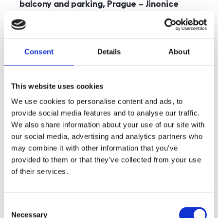
balcony and parking, Prague – Jinonice
rozměry
5+kk
disposition
funkce
parking
balcony
store
elevator
Consent
Details
About
adresa
st. Kohoutových, Praha
cena
49 000
Kč
This website uses cookies
We use cookies to personalise content and ads, to
provide social media features and to analyse our traffic.
We also share information about your use of our site with
our social media, advertising and analytics partners who
may combine it with other information that you’ve
provided to them or that they’ve collected from your use
of their services.
Consent
Necessary
Selection