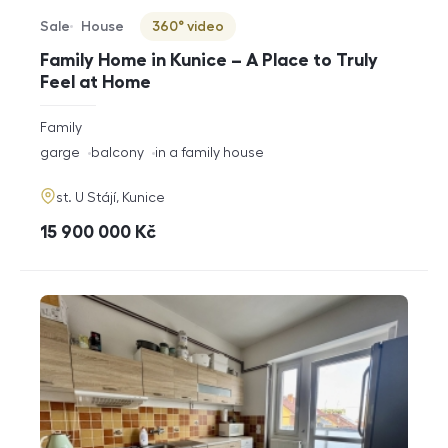
Sale
House
360° video
Offer type
Property type
Virtuální prohlídka
Family Home in Kunice – A Place to Truly
Feel at Home
rozměry
Family
disposition
funkce
garge
balcony
in a family house
adresa
st. U Stájí, Kunice
cena
15 900 000
Kč