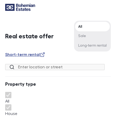
Offer type
All
Real estate offer
Sale
Long-term rental
Short-term rental
Location or street
Property type
Property type
All
House