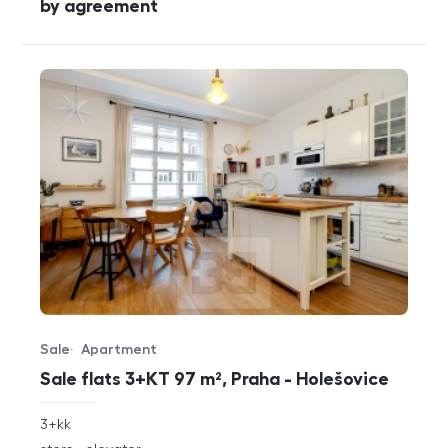
cena
by agreement
Sale
Apartment
Offer type
Property type
Sale flats 3+KT 97 m², Praha - Holešovice
rozměry
3+kk
disposition