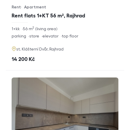
Rent
Apartment
Offer type
Property type
Rent flats 1+KT 56 m², Rajhrad
2
rozměry
1+kk
56
m
living area
disposition
funkce
parking
store
elevator
top floor
adresa
st. Klášterní Dvůr, Rajhrad
cena
14 200
Kč