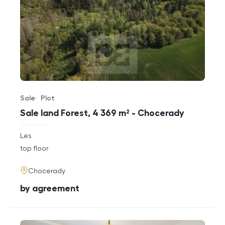
Sale
Plot
Offer type
Property type
Sale land Forest, 4 369 m² - Chocerady
rozměry
Les
disposition
funkce
top floor
adresa
Chocerady
cena
by agreement