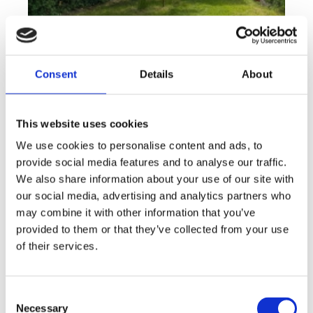
Consent
Details
About
This website uses cookies
We use cookies to personalise content and ads, to
Rent
Apartment
Offer type
Property type
provide social media features and to analyse our traffic.
Rent flats 2+KT 41 m², Plzeň - Lobzy
We also share information about your use of our site with
our social media, advertising and analytics partners who
rozměry
2+kk
may combine it with other information that you’ve
disposition
funkce
garden
store
provided to them or that they’ve collected from your use
of their services.
adresa
st. U Světovaru, Plzeň
cena
14 000
Kč
Consent
Necessary
Selection