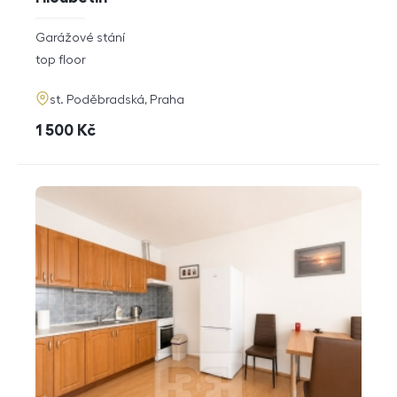
rozměry
Garážové stání
disposition
funkce
top floor
adresa
st. Poděbradská, Praha
cena
1 500
Kč