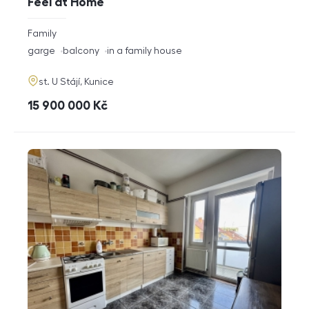
Feel at Home
rozměry
Family
disposition
funkce
garge
balcony
in a family house
adresa
st. U Stájí, Kunice
cena
15 900 000
Kč