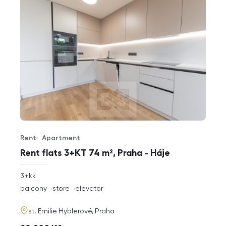
Rent
Apartment
Offer type
Property type
Rent flats 3+KT 74 m², Praha - Háje
rozměry
3+kk
disposition
funkce
balcony
store
elevator
adresa
st. Emilie Hyblerové, Praha