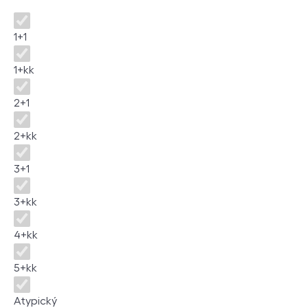
Disposition
1+1
1+kk
2+1
2+kk
3+1
3+kk
4+kk
5+kk
Atypický