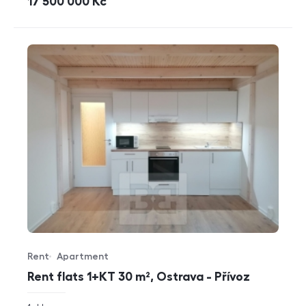
cena
17 500 000
Kč
Rent
Apartment
Offer type
Property type
Rent flats 1+KT 30 m², Ostrava - Přívoz