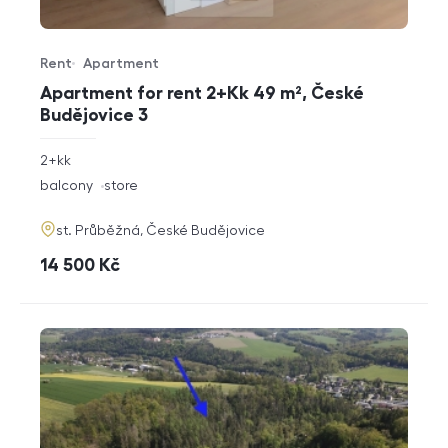
Rent
Apartment
Offer type
Property type
Apartment for rent 2+Kk 49 m², České
Budějovice 3
rozměry
2+kk
disposition
funkce
balcony
store
adresa
st. Průběžná, České Budějovice
cena
14 500
Kč