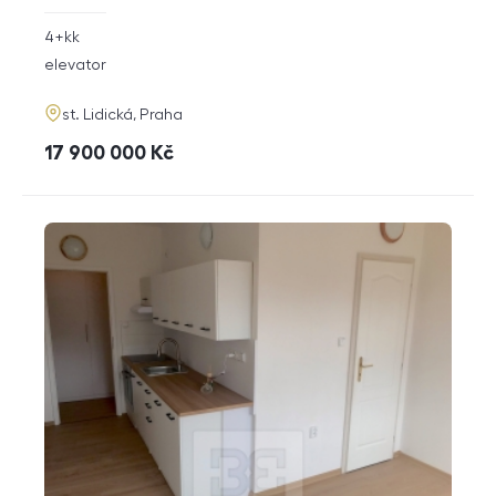
rozměry
4+kk
disposition
funkce
elevator
adresa
st. Lidická, Praha
cena
17 900 000
Kč