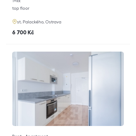
rozměry
1+kk
disposition
funkce
top floor
adresa
st. Palackého, Ostrava
cena
6 700
Kč