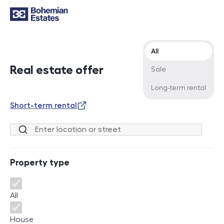
Offer type
All
Real estate offer
Sale
Long-term rental
Short-term rental
Location or street
Property type
Property type
All
House