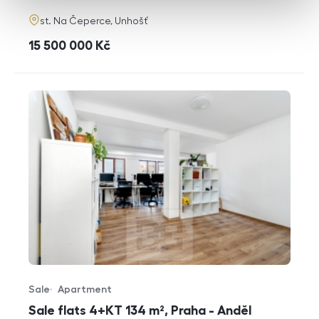
adresa
st. Na Čeperce, Unhošť
cena
15 500 000
Kč
Sale
Apartment
Offer type
Property type
Sale flats 4+KT 134 m², Praha - Anděl