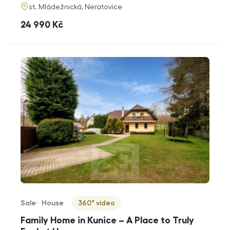
adresa
st. Mládežnická, Neratovice
cena
24 990
Kč
Sale
House
360° video
Offer type
Property type
Virtuální prohlídka
Family Home in Kunice – A Place to Truly