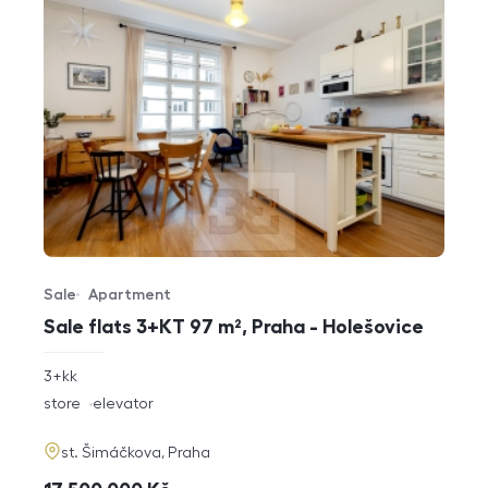
Sale
Apartment
Offer type
Property type
Sale flats 3+KT 97 m², Praha - Holešovice
rozměry
3+kk
disposition
funkce
store
elevator
adresa
st. Šimáčkova, Praha