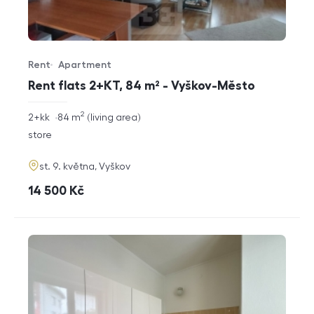
Rent
Apartment
Offer type
Property type
Rent flats 2+KT, 84 m² - Vyškov-Město
2
rozměry
2+kk
84
m
living area
disposition
funkce
store
adresa
st. 9. května, Vyškov
cena
14 500
Kč