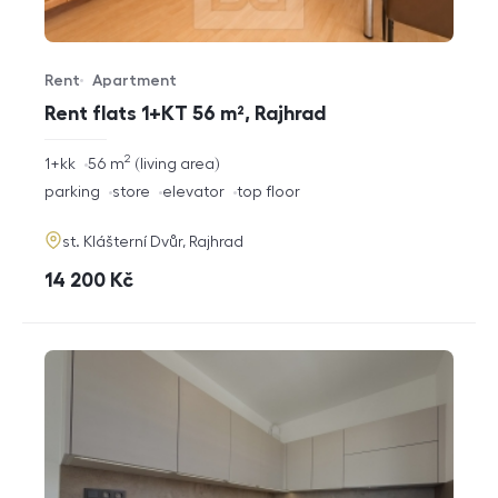
Rent
Apartment
Offer type
Property type
Rent flats 1+KT 56 m², Rajhrad
2
rozměry
1+kk
56
m
living area
disposition
funkce
parking
store
elevator
top floor
adresa
st. Klášterní Dvůr, Rajhrad
cena
14 200
Kč