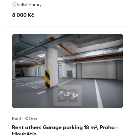
adresa
Velké Hamry
cena
8 000
Kč
Rent
Other
Offer type
Property type
Rent others Garage parking 18 m², Praha -
Hloubětín