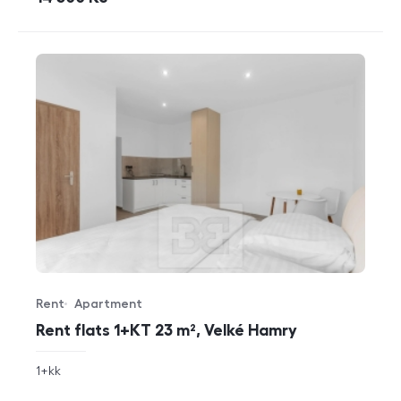
Rent
Apartment
Offer type
Property type
Rent flats 1+KT 23 m², Velké Hamry
rozměry
1+kk
disposition
funkce