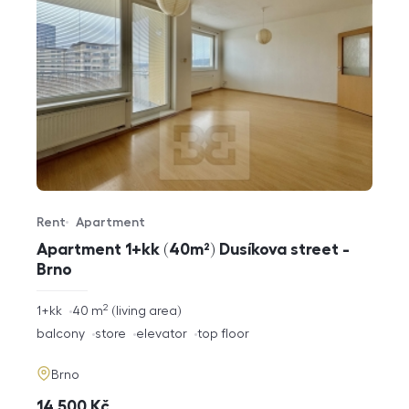
Rent
Apartment
Offer type
Property type
Apartment 1+kk (40m²) Dusíkova street -
Brno
2
rozměry
1+kk
40
m
living area
disposition
funkce
balcony
store
elevator
top floor
adresa
Brno
cena
14 500
Kč