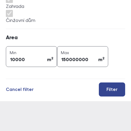
Zahrada
Činžovní dům
Area
Area
2
2
area (
m
)
area (
m
)
Min
Max
2
2
m
m
Cancel filter
Filter