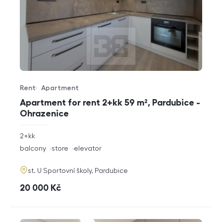
Rent
Apartment
Offer type
Property type
Apartment for rent 2+kk 59 m², Pardubice -
Ohrazenice
rozměry
2+kk
disposition
funkce
balcony
store
elevator
adresa
st. U Sportovní školy, Pardubice
cena
20 000
Kč