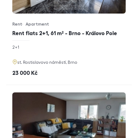
Rent
Apartment
Offer type
Property type
Rent flats 2+1, 61 m² - Brno - Královo Pole
rozměry
2+1
disposition
funkce
adresa
st. Rostislavovo náměstí, Brno
cena
23 000
Kč