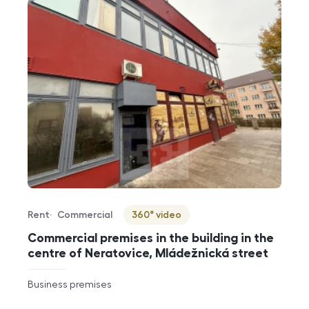
Rent
Commercial
360° video
Offer type
Property type
Virtuální prohlídka
Commercial premises in the building in the
centre of Neratovice, Mládežnická street
rozměry
Business premises
disposition
funkce