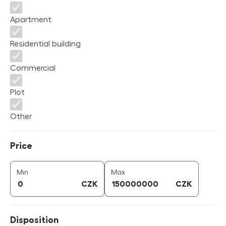
Apartment
Residential building
Commercial
Plot
Other
Price
Price
price (
CZK
)
price (
CZK
)
Min
Max
CZK
CZK
Disposition