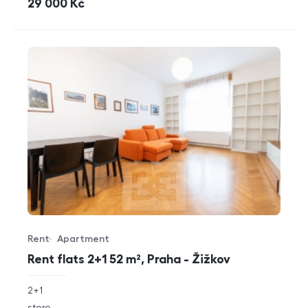
cena
29 000
Kč
Rent
Apartment
Offer type
Property type
Rent flats 2+1 52 m², Praha - Žižkov
rozměry
2+1
disposition
funkce