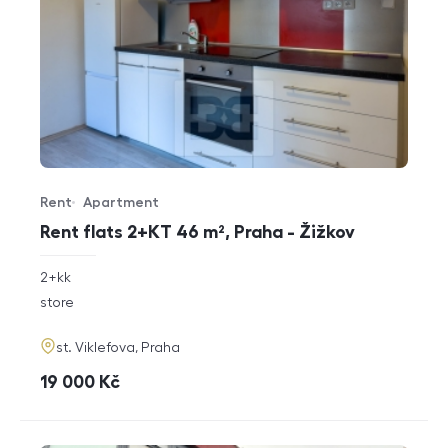
Rent
Apartment
Offer type
Property type
Rent flats 2+KT 46 m², Praha - Žižkov
rozměry
2+kk
disposition
funkce
store
adresa
st. Viklefova, Praha
cena
19 000
Kč