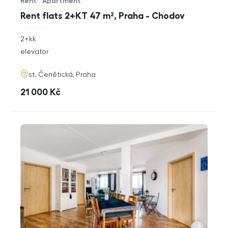
Rent
Apartment
Offer type
Property type
Rent flats 2+KT 47 m², Praha - Chodov
rozměry
2+kk
disposition
funkce
elevator
adresa
st. Čenětická, Praha
cena
21 000
Kč