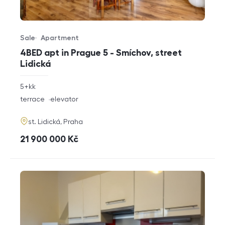
Sale
Apartment
Offer type
Property type
4BED apt in Prague 5 - Smíchov, street
Lidická
rozměry
5+kk
disposition
funkce
terrace
elevator
adresa
st. Lidická, Praha
cena
21 900 000
Kč