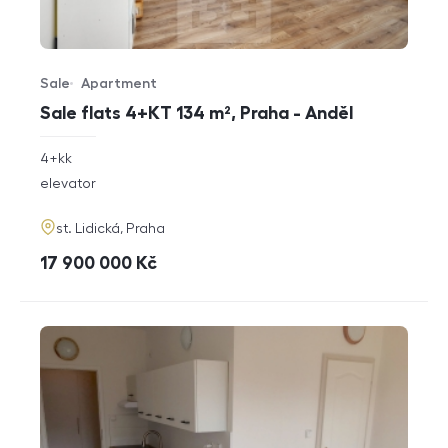
Sale
Apartment
Offer type
Property type
Sale flats 4+KT 134 m², Praha - Anděl
rozměry
4+kk
disposition
funkce
elevator
adresa
st. Lidická, Praha
cena
17 900 000
Kč