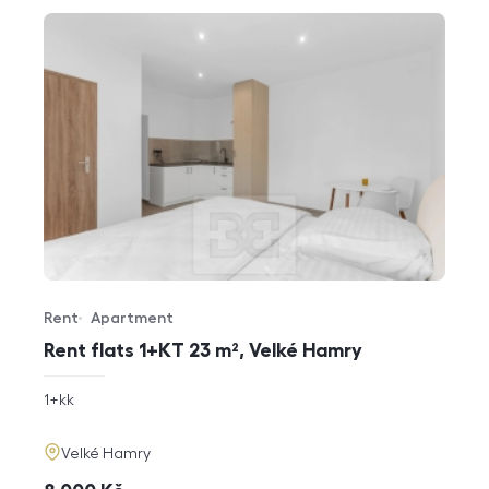
Rent
Apartment
Offer type
Property type
Rent flats 1+KT 23 m², Velké Hamry
rozměry
1+kk
disposition
funkce
adresa
Velké Hamry