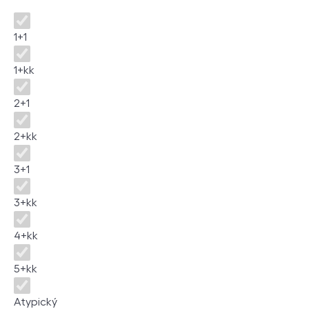
Disposition
1+1
1+kk
2+1
2+kk
3+1
3+kk
4+kk
5+kk
Atypický