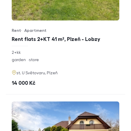
Rent
Apartment
Offer type
Property type
Rent flats 2+KT 41 m², Plzeň - Lobzy
rozměry
2+kk
disposition
funkce
garden
store
adresa
st. U Světovaru, Plzeň
cena
14 000
Kč