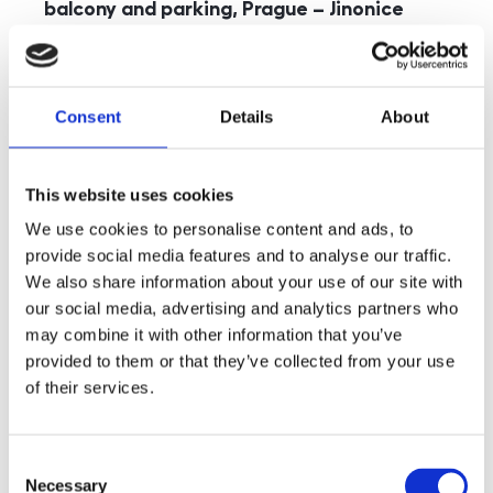
balcony and parking, Prague – Jinonice
rozměry
5+kk
disposition
funkce
parking
balcony
store
elevator
Consent
Details
About
adresa
st. Kohoutových, Praha
cena
49 000
Kč
This website uses cookies
We use cookies to personalise content and ads, to
provide social media features and to analyse our traffic.
We also share information about your use of our site with
our social media, advertising and analytics partners who
may combine it with other information that you’ve
provided to them or that they’ve collected from your use
of their services.
Consent
Necessary
Selection