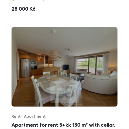
cena
28 000
Kč
Rent
Apartment
Offer type
Property type
Apartment for rent 5+kk 130 m² with cellar,