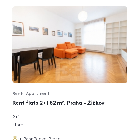
Rent
Apartment
Offer type
Property type
Rent flats 2+1 52 m², Praha - Žižkov
rozměry
2+1
disposition
funkce
store
adresa
st. Pospíšilova, Praha