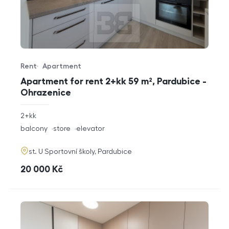
Rent
Apartment
Offer type
Property type
Apartment for rent 2+kk 59 m², Pardubice -
Ohrazenice
rozměry
2+kk
disposition
funkce
balcony
store
elevator
adresa
st. U Sportovní školy, Pardubice
cena
20 000
Kč