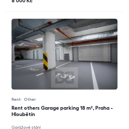
cena
8 000
Kč
Rent
Other
Offer type
Property type
Rent others Garage parking 18 m², Praha -
Hloubětín
rozměry
Garážové stání