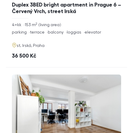
Duplex 3BED bright apartment in Prague 6 –
Červený Vrch, street Irská
2
rozměry
4+kk
153
m
living area
disposition
funkce
parking
terrace
balcony
loggias
elevator
adresa
st. Irská, Praha
cena
36 500
Kč