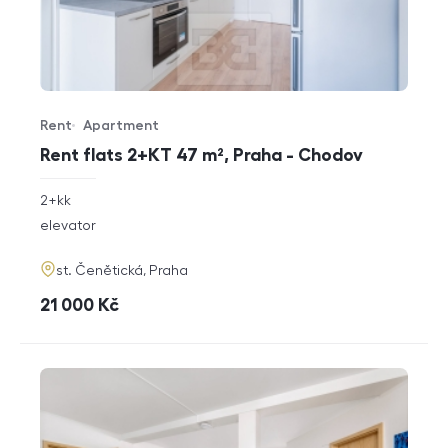
Rent
Apartment
Offer type
Property type
Rent flats 2+KT 47 m², Praha - Chodov
rozměry
2+kk
disposition
funkce
elevator
adresa
st. Čenětická, Praha
cena
21 000
Kč