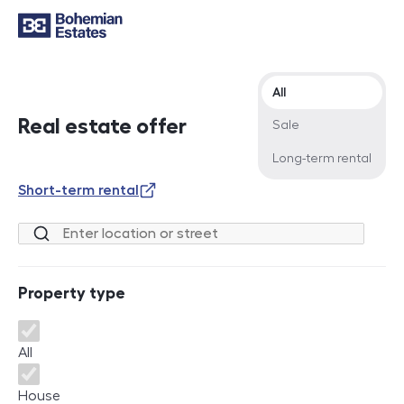
Offer type
All
Real estate offer
Sale
Long-term rental
Short-term rental
Location or street
Property type
Property type
All
House