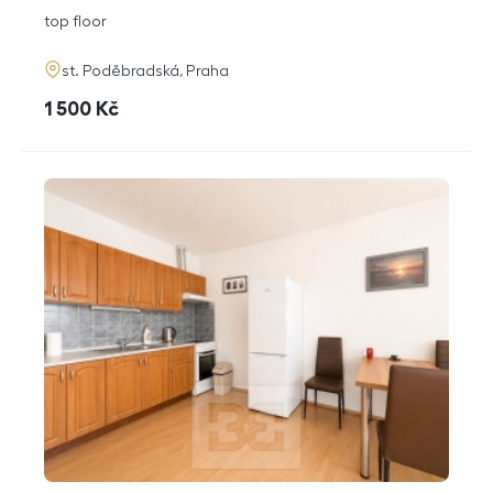
disposition
funkce
top floor
adresa
st. Poděbradská, Praha
cena
1 500
Kč