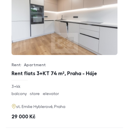
Rent
Apartment
Offer type
Property type
Rent flats 3+KT 74 m², Praha - Háje
rozměry
3+kk
disposition
funkce
balcony
store
elevator
adresa
st. Emilie Hyblerové, Praha
cena
29 000
Kč