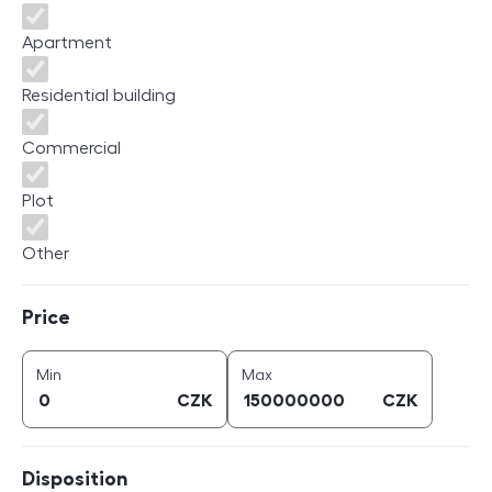
Apartment
Residential building
Commercial
Plot
Other
Price
Price
price (
CZK
)
price (
CZK
)
Min
Max
CZK
CZK
Disposition