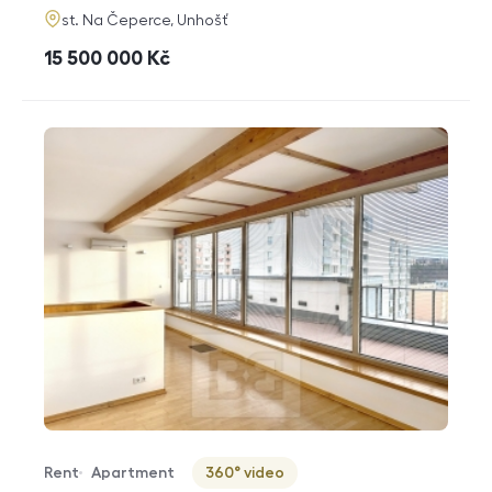
adresa
st. Na Čeperce, Unhošť
cena
15 500 000
Kč
Rent
Apartment
360° video
Offer type
Property type
Virtuální prohlídka