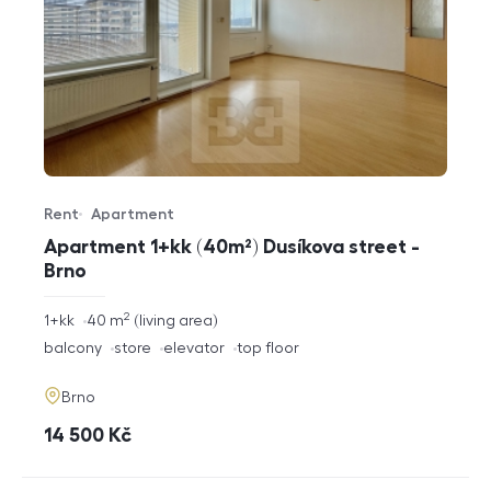
Rent
Apartment
Offer type
Property type
Apartment 1+kk (40m²) Dusíkova street -
Brno
2
rozměry
1+kk
40
m
living area
disposition
funkce
balcony
store
elevator
top floor
adresa
Brno
cena
14 500
Kč