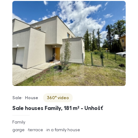
Sale
House
360° video
Offer type
Property type
Virtuální prohlídka
Sale houses Family, 181 m² - Unhošť
rozměry
Family
disposition
funkce
garge
terrace
in a family house