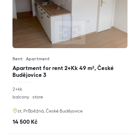
Rent
Apartment
Offer type
Property type
Apartment for rent 2+Kk 49 m², České
Budějovice 3
rozměry
2+kk
disposition
funkce
balcony
store
adresa
st. Průběžná, České Budějovice
cena
14 500
Kč