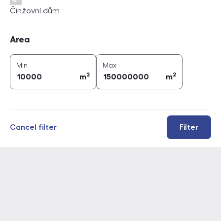
Činžovní dům
Area
Area
2
2
area (
m
)
area (
m
)
Min
Max
2
2
m
m
Cancel filter
Filter