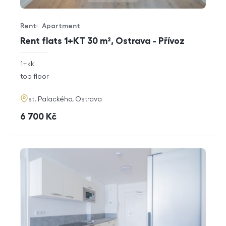
Rent
Apartment
Offer type
Property type
Rent flats 1+KT 30 m², Ostrava - Přívoz
rozměry
1+kk
disposition
funkce
top floor
adresa
st. Palackého, Ostrava
cena
6 700
Kč