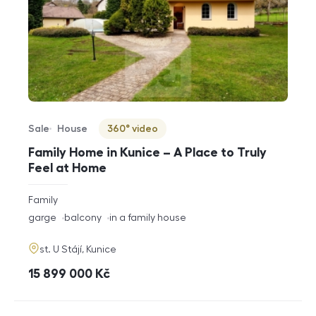
Sale
House
360° video
Offer type
Property type
Virtuální prohlídka
Family Home in Kunice – A Place to Truly
Feel at Home
rozměry
Family
disposition
funkce
garge
balcony
in a family house
adresa
st. U Stájí, Kunice
cena
15 899 000
Kč