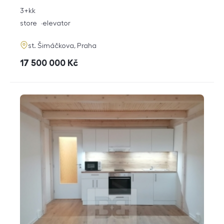
rozměry
3+kk
disposition
funkce
store
elevator
adresa
st. Šimáčkova, Praha
cena
17 500 000
Kč