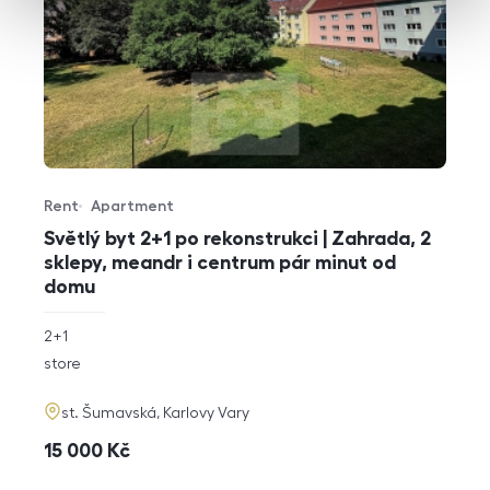
Rent
Apartment
Offer type
Property type
Světlý byt 2+1 po rekonstrukci | Zahrada, 2
sklepy, meandr i centrum pár minut od
domu
rozměry
2+1
disposition
funkce
store
adresa
st. Šumavská, Karlovy Vary
cena
15 000
Kč