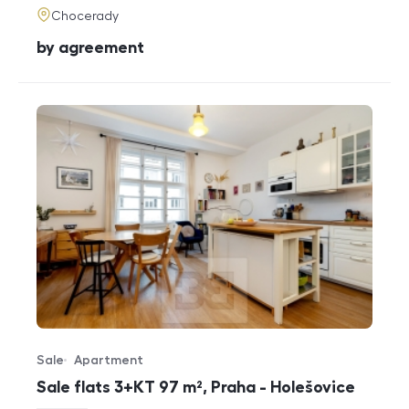
adresa
Chocerady
cena
by agreement
Sale
Apartment
Offer type
Property type
Sale flats 3+KT 97 m², Praha - Holešovice