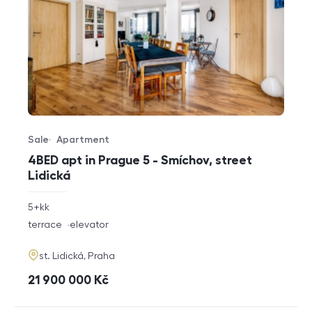
Sale
Apartment
Offer type
Property type
4BED apt in Prague 5 - Smíchov, street
Lidická
rozměry
5+kk
disposition
funkce
terrace
elevator
adresa
st. Lidická, Praha
cena
21 900 000
Kč