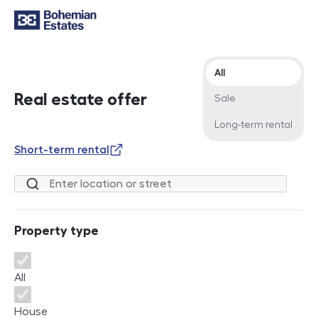
Offer type
All
Real estate offer
Sale
Long-term rental
Short-term rental
Location or street
Property type
Property type
All
House