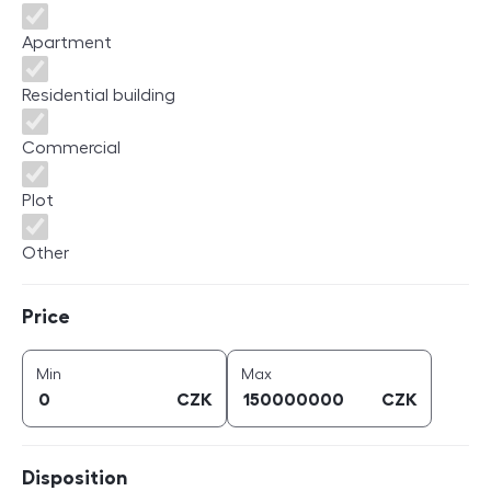
Apartment
Residential building
Commercial
Plot
Other
Price
Price
price (
CZK
)
price (
CZK
)
Min
Max
CZK
CZK
Disposition