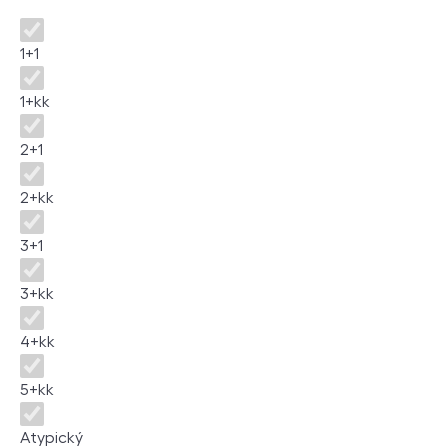
Disposition
1+1
1+kk
2+1
2+kk
3+1
3+kk
4+kk
5+kk
Atypický