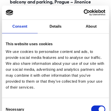
balcony and parking, Prague – Jinonice
rozměry
5+kk
disposition
funkce
parking
balcony
store
elevator
Consent
Details
About
adresa
st. Kohoutových, Praha
cena
49 000
Kč
This website uses cookies
We use cookies to personalise content and ads, to
provide social media features and to analyse our traffic.
We also share information about your use of our site with
our social media, advertising and analytics partners who
may combine it with other information that you’ve
provided to them or that they’ve collected from your use
of their services.
Consent
Necessary
Selection