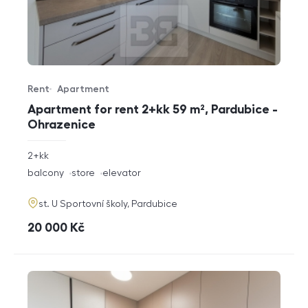
Rent
Apartment
Offer type
Property type
Apartment for rent 2+kk 59 m², Pardubice -
Ohrazenice
rozměry
2+kk
disposition
funkce
balcony
store
elevator
adresa
st. U Sportovní školy, Pardubice
cena
20 000
Kč