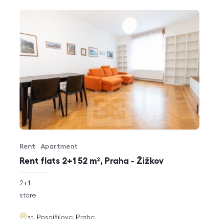
Rent
Apartment
Offer type
Property type
Rent flats 2+1 52 m², Praha - Žižkov
rozměry
2+1
disposition
funkce
store
adresa
st. Pospíšilova, Praha