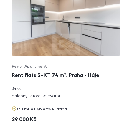
Rent
Apartment
Offer type
Property type
Rent flats 3+KT 74 m², Praha - Háje
rozměry
3+kk
disposition
funkce
balcony
store
elevator
adresa
st. Emilie Hyblerové, Praha
cena
29 000
Kč