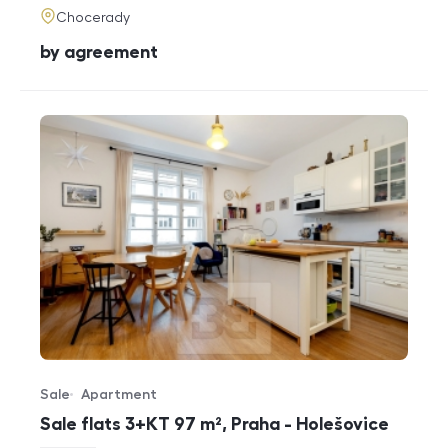
adresa
Chocerady
cena
by agreement
Sale
Apartment
Offer type
Property type
Sale flats 3+KT 97 m², Praha - Holešovice