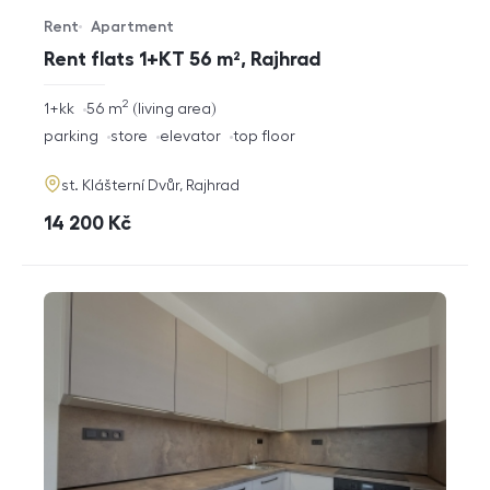
Rent
Apartment
Offer type
Property type
Rent flats 1+KT 56 m², Rajhrad
2
rozměry
1+kk
56
m
living area
disposition
funkce
parking
store
elevator
top floor
adresa
st. Klášterní Dvůr, Rajhrad
cena
14 200
Kč