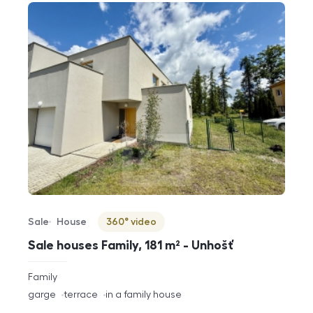
Sale
House
360° video
Offer type
Property type
Virtuální prohlídka
Sale houses Family, 181 m² - Unhošť
rozměry
Family
disposition
funkce
garge
terrace
in a family house