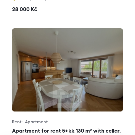
cena
28 000
Kč
Rent
Apartment
Offer type
Property type
Apartment for rent 5+kk 130 m² with cellar,