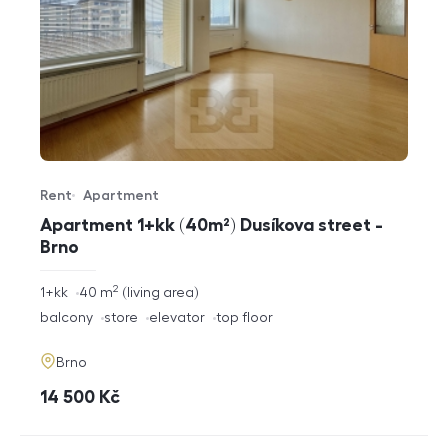
Rent
Apartment
Offer type
Property type
Apartment 1+kk (40m²) Dusíkova street -
Brno
2
rozměry
1+kk
40
m
living area
disposition
funkce
balcony
store
elevator
top floor
adresa
Brno
cena
14 500
Kč