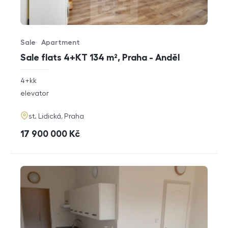
Sale
Apartment
Offer type
Property type
Sale flats 4+KT 134 m², Praha - Anděl
rozměry
4+kk
disposition
funkce
elevator
adresa
st. Lidická, Praha
cena
17 900 000
Kč