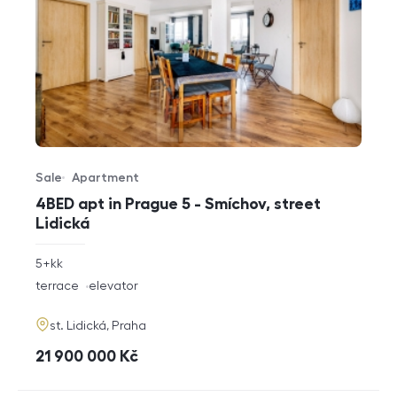
Sale
Apartment
Offer type
Property type
4BED apt in Prague 5 - Smíchov, street
Lidická
rozměry
5+kk
disposition
funkce
terrace
elevator
adresa
st. Lidická, Praha
cena
21 900 000
Kč