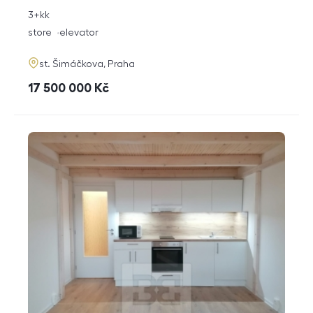
rozměry
3+kk
disposition
funkce
store
elevator
adresa
st. Šimáčkova, Praha
cena
17 500 000
Kč