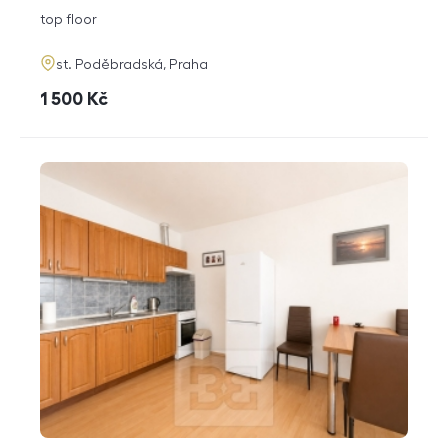
disposition
funkce
top floor
adresa
st. Poděbradská, Praha
cena
1 500
Kč