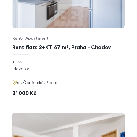
Rent
Apartment
Offer type
Property type
Rent flats 2+KT 47 m², Praha - Chodov
rozměry
2+kk
disposition
funkce
elevator
adresa
st. Čenětická, Praha
cena
21 000
Kč