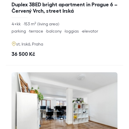
Duplex 3BED bright apartment in Prague 6 –
Červený Vrch, street Irská
2
rozměry
4+kk
153
m
living area
disposition
funkce
parking
terrace
balcony
loggias
elevator
adresa
st. Irská, Praha
cena
36 500
Kč