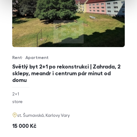
Rent
Apartment
Offer type
Property type
Světlý byt 2+1 po rekonstrukci | Zahrada, 2
sklepy, meandr i centrum pár minut od
domu
rozměry
2+1
disposition
funkce
store
adresa
st. Šumavská, Karlovy Vary
cena
15 000
Kč