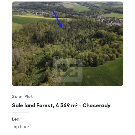
Sale
Plot
Offer type
Property type
Sale land Forest, 4 369 m² - Chocerady
rozměry
Les
disposition
funkce
top floor