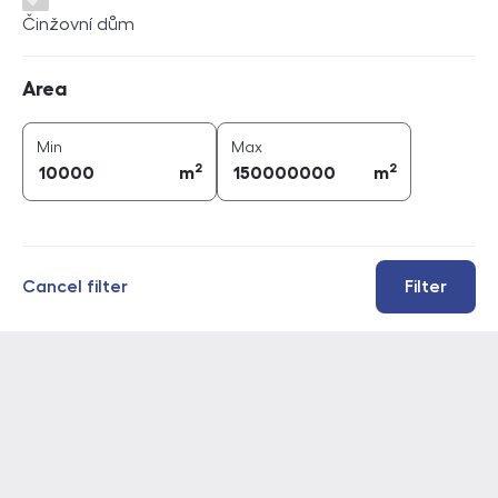
Činžovní dům
Area
Area
2
2
area (
m
)
area (
m
)
Min
Max
2
2
m
m
Cancel filter
Filter