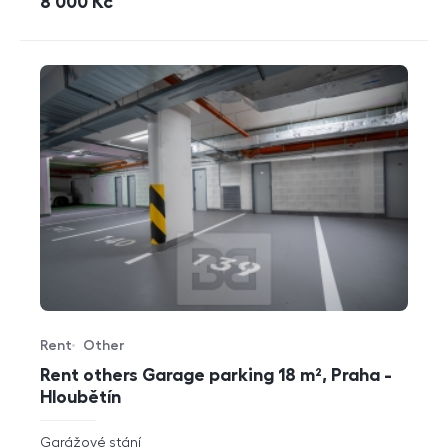
cena
8 000
Kč
Rent
Other
Offer type
Property type
Rent others Garage parking 18 m², Praha -
Hloubětín
rozměry
Garážové stání