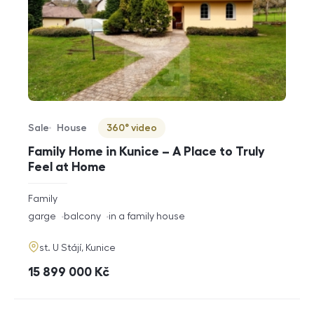
Sale
House
360° video
Offer type
Property type
Virtuální prohlídka
Family Home in Kunice – A Place to Truly
Feel at Home
rozměry
Family
disposition
funkce
garge
balcony
in a family house
adresa
st. U Stájí, Kunice
cena
15 899 000
Kč