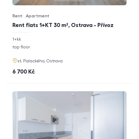
Rent
Apartment
Offer type
Property type
Rent flats 1+KT 30 m², Ostrava - Přívoz
rozměry
1+kk
disposition
funkce
top floor
adresa
st. Palackého, Ostrava
cena
6 700
Kč