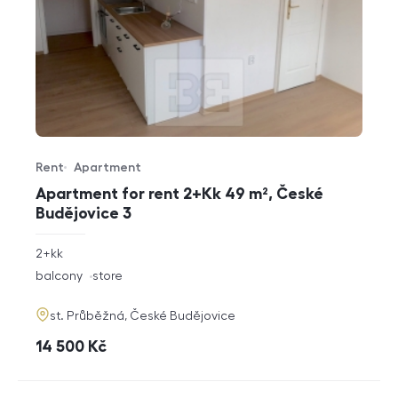
Rent
Apartment
Offer type
Property type
Apartment for rent 2+Kk 49 m², České
Budějovice 3
rozměry
2+kk
disposition
funkce
balcony
store
adresa
st. Průběžná, České Budějovice
cena
14 500
Kč