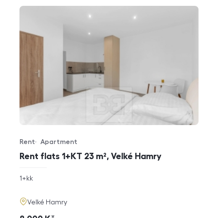
Rent
Apartment
Offer type
Property type
Rent flats 1+KT 23 m², Velké Hamry
rozměry
1+kk
disposition
funkce
adresa
Velké Hamry