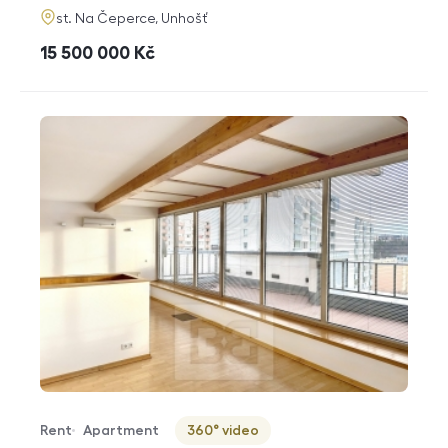
adresa
st. Na Čeperce, Unhošť
cena
15 500 000
Kč
Rent
Apartment
360° video
Offer type
Property type
Virtuální prohlídka