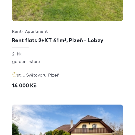
Rent
Apartment
Offer type
Property type
Rent flats 2+KT 41 m², Plzeň - Lobzy
rozměry
2+kk
disposition
funkce
garden
store
adresa
st. U Světovaru, Plzeň
cena
14 000
Kč