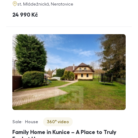
adresa
st. Mládežnická, Neratovice
cena
24 990
Kč
Sale
House
360° video
Offer type
Property type
Virtuální prohlídka
Family Home in Kunice – A Place to Truly