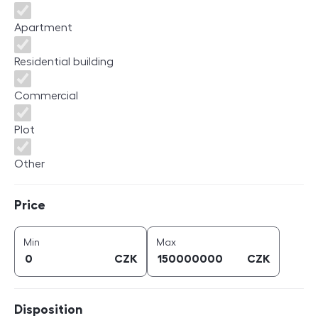
Apartment
Residential building
Commercial
Plot
Other
Price
Price
price (
CZK
)
price (
CZK
)
Min
Max
CZK
CZK
Disposition