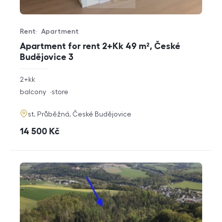
Rent
Apartment
Offer type
Property type
Apartment for rent 2+Kk 49 m², České
Budějovice 3
rozměry
2+kk
disposition
funkce
balcony
store
adresa
st. Průběžná, České Budějovice
cena
14 500
Kč