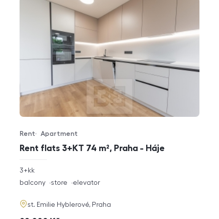
Rent
Apartment
Offer type
Property type
Rent flats 3+KT 74 m², Praha - Háje
rozměry
3+kk
disposition
funkce
balcony
store
elevator
adresa
st. Emilie Hyblerové, Praha