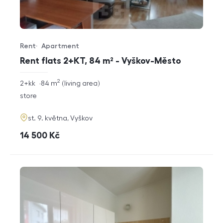
Rent
Apartment
Offer type
Property type
Rent flats 2+KT, 84 m² - Vyškov-Město
2
rozměry
2+kk
84
m
living area
disposition
funkce
store
adresa
st. 9. května, Vyškov
cena
14 500
Kč