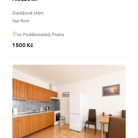
rozměry
Garážové stání
disposition
funkce
top floor
adresa
st. Poděbradská, Praha
cena
1 500
Kč