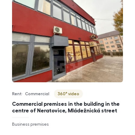
Rent
Commercial
360° video
Offer type
Property type
Virtuální prohlídka
Commercial premises in the building in the
centre of Neratovice, Mládežnická street
rozměry
Business premises
disposition
funkce