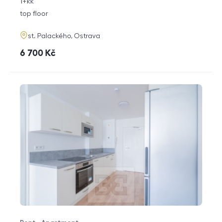
rozměry
1+kk
disposition
funkce
top floor
adresa
st. Palackého, Ostrava
cena
6 700
Kč