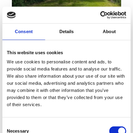
Consent
Details
About
This website uses cookies
We use cookies to personalise content and ads, to
Rent
Apartment
Offer type
Property type
provide social media features and to analyse our traffic.
Rent flats 2+KT 41 m², Plzeň - Lobzy
We also share information about your use of our site with
our social media, advertising and analytics partners who
rozměry
2+kk
may combine it with other information that you’ve
disposition
funkce
garden
store
provided to them or that they’ve collected from your use
of their services.
adresa
st. U Světovaru, Plzeň
cena
14 000
Kč
Consent
Necessary
Selection