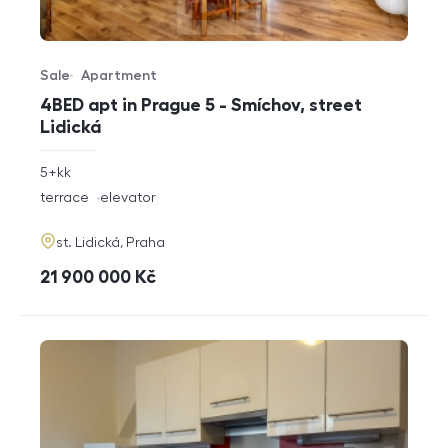
Sale
Apartment
Offer type
Property type
4BED apt in Prague 5 - Smíchov, street
Lidická
rozměry
5+kk
disposition
funkce
terrace
elevator
adresa
st. Lidická, Praha
cena
21 900 000
Kč