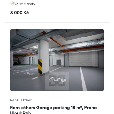
adresa
Velké Hamry
cena
8 000
Kč
Rent
Other
Offer type
Property type
Rent others Garage parking 18 m², Praha -
Hloubětín