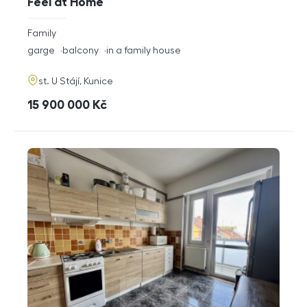
Feel at Home
rozměry
Family
disposition
funkce
garge
balcony
in a family house
adresa
st. U Stájí, Kunice
cena
15 900 000
Kč