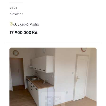
rozměry
4+kk
disposition
funkce
elevator
adresa
st. Lidická, Praha
cena
17 900 000
Kč