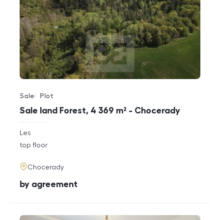
Sale
Plot
Offer type
Property type
Sale land Forest, 4 369 m² - Chocerady
rozměry
Les
disposition
funkce
top floor
adresa
Chocerady
cena
by agreement