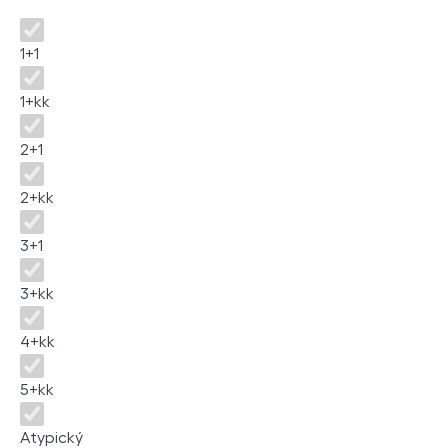
Disposition
1+1
1+kk
2+1
2+kk
3+1
3+kk
4+kk
5+kk
Atypický