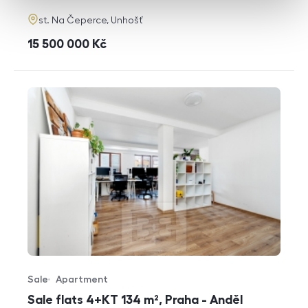
adresa
st. Na Čeperce, Unhošť
cena
15 500 000
Kč
Sale
Apartment
Offer type
Property type
Sale flats 4+KT 134 m², Praha - Anděl