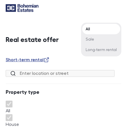
Offer type
All
Real estate offer
Sale
Long-term rental
Short-term rental
Location or street
Property type
Property type
All
House