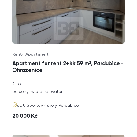
Rent
Apartment
Offer type
Property type
Apartment for rent 2+kk 59 m², Pardubice -
Ohrazenice
rozměry
2+kk
disposition
funkce
balcony
store
elevator
adresa
st. U Sportovní školy, Pardubice
cena
20 000
Kč