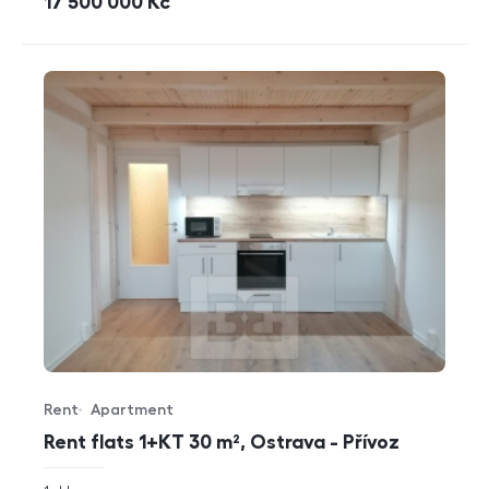
cena
17 500 000
Kč
Rent
Apartment
Offer type
Property type
Rent flats 1+KT 30 m², Ostrava - Přívoz