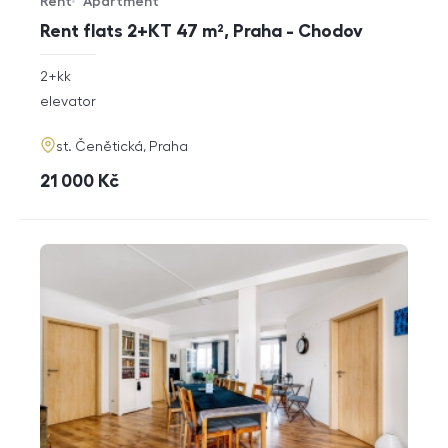
Rent
Apartment
Offer type
Property type
Rent flats 2+KT 47 m², Praha - Chodov
rozměry
2+kk
disposition
funkce
elevator
adresa
st. Čenětická, Praha
cena
21 000
Kč