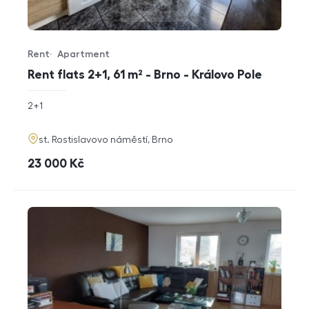
Rent
Apartment
Offer type
Property type
Rent flats 2+1, 61 m² - Brno - Královo Pole
rozměry
2+1
disposition
funkce
adresa
st. Rostislavovo náměstí, Brno
cena
23 000
Kč