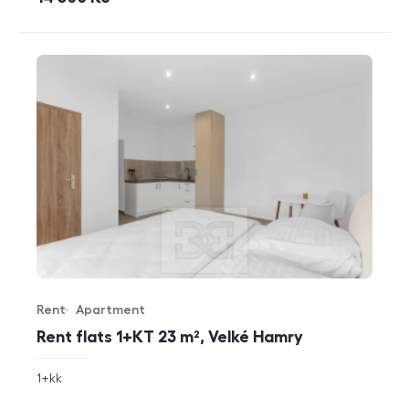
Rent
Apartment
Offer type
Property type
Rent flats 1+KT 23 m², Velké Hamry
rozměry
1+kk
disposition
funkce