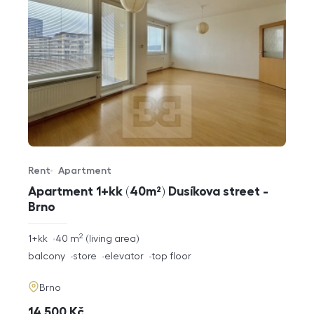
Rent
Apartment
Offer type
Property type
Apartment 1+kk (40m²) Dusíkova street -
Brno
2
rozměry
1+kk
40
m
living area
disposition
funkce
balcony
store
elevator
top floor
adresa
Brno
cena
14 500
Kč