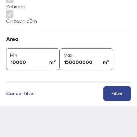
Zahrada
Činžovní dům
Area
Area
2
2
area (
m
)
area (
m
)
Min
Max
2
2
m
m
Cancel filter
Filter