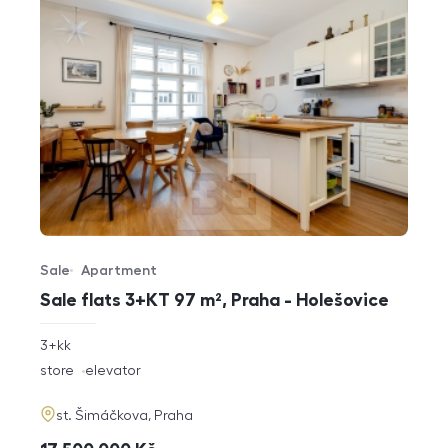
Sale
Apartment
Offer type
Property type
Sale flats 3+KT 97 m², Praha - Holešovice
rozměry
3+kk
disposition
funkce
store
elevator
adresa
st. Šimáčkova, Praha