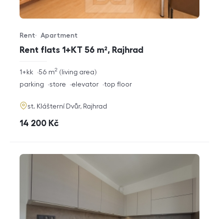
Rent
Apartment
Offer type
Property type
Rent flats 1+KT 56 m², Rajhrad
2
rozměry
1+kk
56
m
living area
disposition
funkce
parking
store
elevator
top floor
adresa
st. Klášterní Dvůr, Rajhrad
cena
14 200
Kč