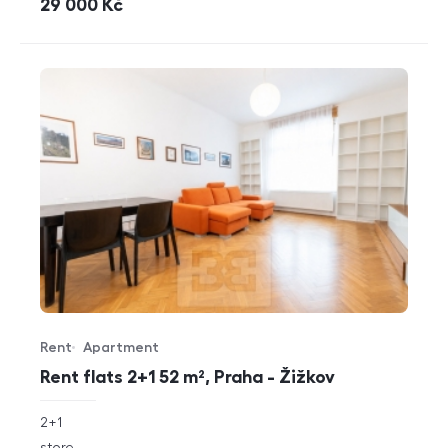
cena
29 000
Kč
Rent
Apartment
Offer type
Property type
Rent flats 2+1 52 m², Praha - Žižkov
rozměry
2+1
disposition
funkce