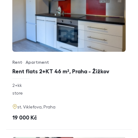
Rent
Apartment
Offer type
Property type
Rent flats 2+KT 46 m², Praha - Žižkov
rozměry
2+kk
disposition
funkce
store
adresa
st. Viklefova, Praha
cena
19 000
Kč