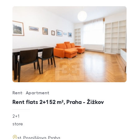
Rent
Apartment
Offer type
Property type
Rent flats 2+1 52 m², Praha - Žižkov
rozměry
2+1
disposition
funkce
store
adresa
st. Pospíšilova, Praha