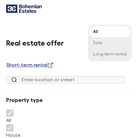
Offer type
All
Real estate offer
Sale
Long-term rental
Short-term rental
Location or street
Property type
Property type
All
House