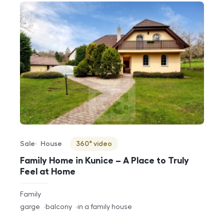
Sale
House
360° video
Offer type
Property type
Virtuální prohlídka
Family Home in Kunice – A Place to Truly
Feel at Home
rozměry
Family
disposition
funkce
garge
balcony
in a family house