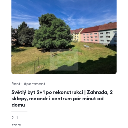
Rent
Apartment
Offer type
Property type
Světlý byt 2+1 po rekonstrukci | Zahrada, 2
sklepy, meandr i centrum pár minut od
domu
rozměry
2+1
disposition
funkce
store