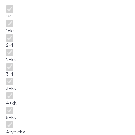
Disposition
1+1
1+kk
2+1
2+kk
3+1
3+kk
4+kk
5+kk
Atypický