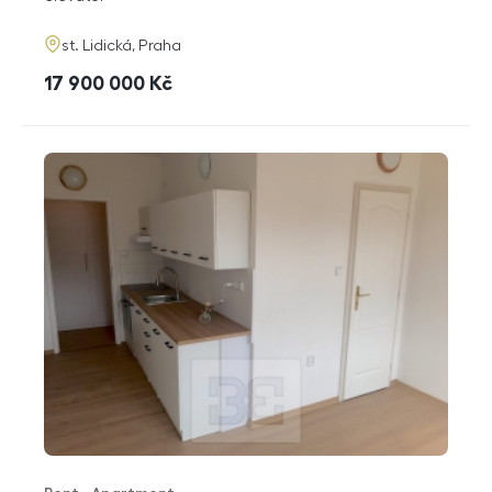
adresa
st. Lidická, Praha
cena
17 900 000
Kč