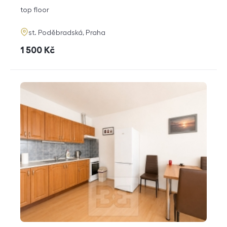
disposition
funkce
top floor
adresa
st. Poděbradská, Praha
cena
1 500
Kč