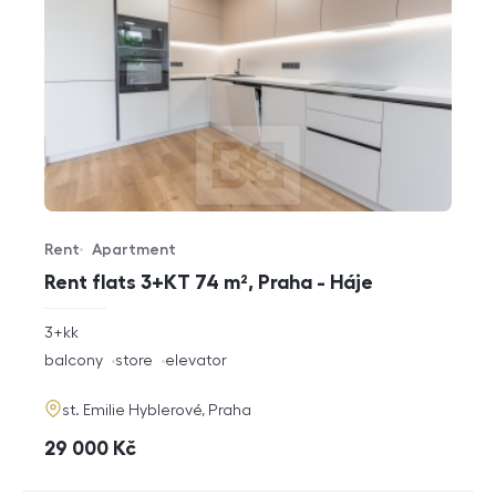
Rent
Apartment
Offer type
Property type
Rent flats 3+KT 74 m², Praha - Háje
rozměry
3+kk
disposition
funkce
balcony
store
elevator
adresa
st. Emilie Hyblerové, Praha
cena
29 000
Kč