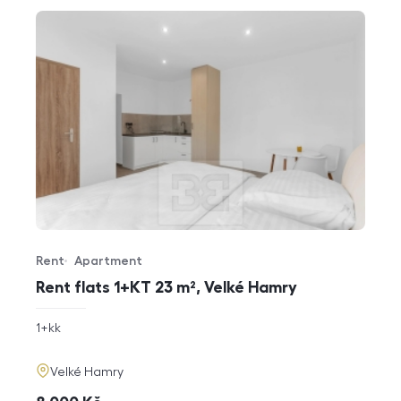
Rent
Apartment
Offer type
Property type
Rent flats 1+KT 23 m², Velké Hamry
rozměry
1+kk
disposition
funkce
adresa
Velké Hamry