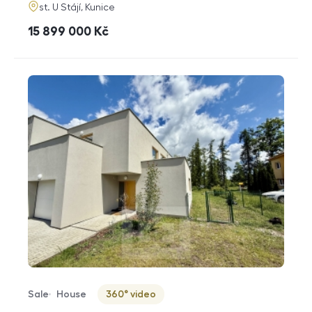
adresa
st. U Stájí, Kunice
cena
15 899 000
Kč
Sale
House
360° video
Offer type
Property type
Virtuální prohlídka