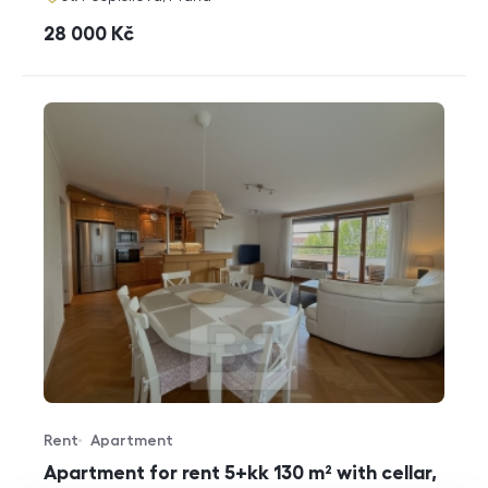
cena
28 000
Kč
Rent
Apartment
Offer type
Property type
Apartment for rent 5+kk 130 m² with cellar,