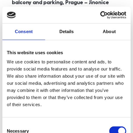
balcony and parking, Prague – Jinonice
rozměry
5+kk
disposition
funkce
parking
balcony
store
elevator
Consent
Details
About
adresa
st. Kohoutových, Praha
cena
49 000
Kč
This website uses cookies
We use cookies to personalise content and ads, to
provide social media features and to analyse our traffic.
We also share information about your use of our site with
our social media, advertising and analytics partners who
may combine it with other information that you’ve
provided to them or that they’ve collected from your use
of their services.
Consent
Necessary
Selection