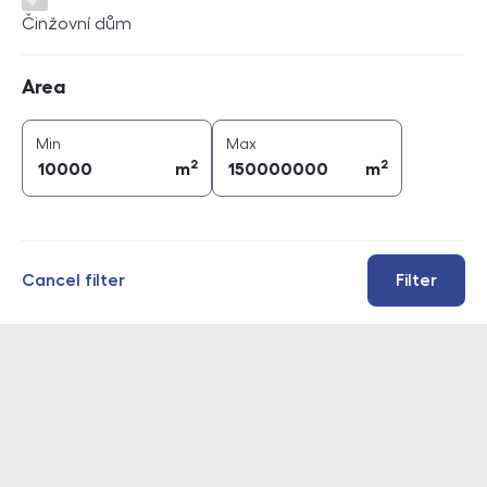
Činžovní dům
Area
Area
2
2
area (
m
)
area (
m
)
Min
Max
2
2
m
m
Cancel filter
Filter