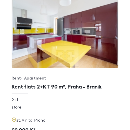
Rent
Apartment
Offer type
Property type
Rent flats 2+KT 90 m², Praha - Braník
rozměry
2+1
disposition
funkce
store
adresa
st. Vlnitá, Praha