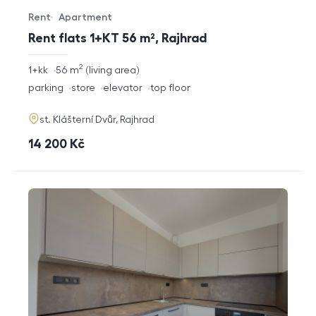
Rent
Apartment
Offer type
Property type
Rent flats 1+KT 56 m², Rajhrad
2
rozměry
1+kk
56
m
living area
disposition
funkce
parking
store
elevator
top floor
adresa
st. Klášterní Dvůr, Rajhrad
cena
14 200
Kč