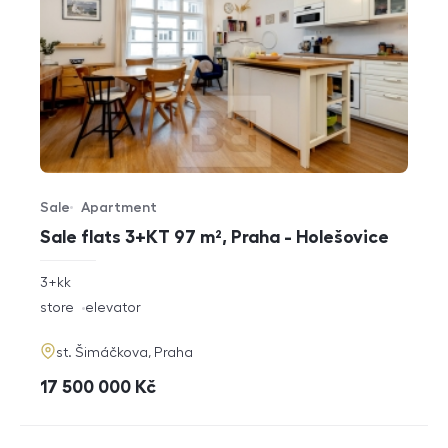
Sale
Apartment
Offer type
Property type
Sale flats 3+KT 97 m², Praha - Holešovice
rozměry
3+kk
disposition
funkce
store
elevator
adresa
st. Šimáčkova, Praha
cena
17 500 000
Kč