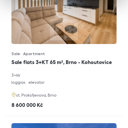
Sale
Apartment
Offer type
Property type
Sale flats 3+KT 65 m², Brno - Kohoutovice
rozměry
3+kk
disposition
funkce
loggias
elevator
adresa
st. Prokofjevova, Brno
cena
8 600 000
Kč