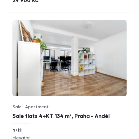
cena
29 900
Kč
Sale
Apartment
Offer type
Property type
Sale flats 4+KT 134 m², Praha - Anděl
rozměry
4+kk
disposition
funkce
elevator