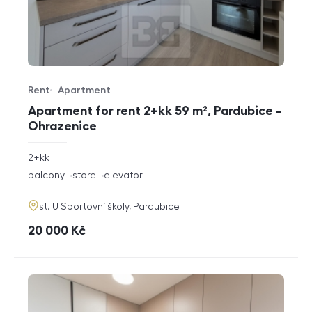
Rent
Apartment
Offer type
Property type
Apartment for rent 2+kk 59 m², Pardubice -
Ohrazenice
rozměry
2+kk
disposition
funkce
balcony
store
elevator
adresa
st. U Sportovní školy, Pardubice
cena
20 000
Kč