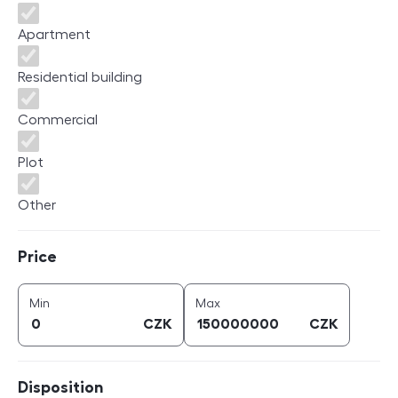
Apartment
Residential building
Commercial
Plot
Other
Price
Price
price (
CZK
)
price (
CZK
)
Min
Max
CZK
CZK
Disposition