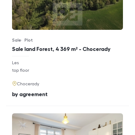
Sale
Plot
Offer type
Property type
Sale land Forest, 4 369 m² - Chocerady
rozměry
Les
disposition
funkce
top floor
adresa
Chocerady
cena
by agreement