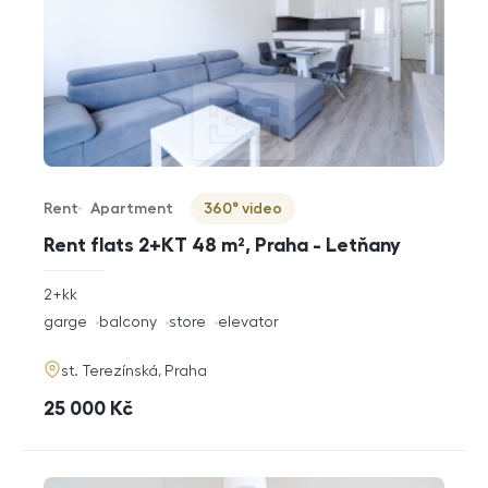
Rent
Apartment
360° video
Offer type
Property type
Virtuální prohlídka
Rent flats 2+KT 48 m², Praha - Letňany
rozměry
2+kk
disposition
funkce
garge
balcony
store
elevator
adresa
st. Terezínská, Praha
cena
25 000
Kč