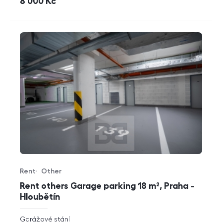
cena
8 000
Kč
Rent
Other
Offer type
Property type
Rent others Garage parking 18 m², Praha -
Hloubětín
rozměry
Garážové stání