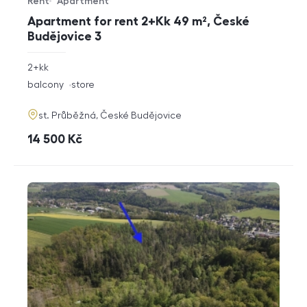
Rent
Apartment
Offer type
Property type
Apartment for rent 2+Kk 49 m², České
Budějovice 3
rozměry
2+kk
disposition
funkce
balcony
store
adresa
st. Průběžná, České Budějovice
cena
14 500
Kč