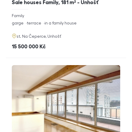
Sale houses Family, 181 m² - Unhošť
rozměry
Family
disposition
funkce
garge
terrace
in a family house
adresa
st. Na Čeperce, Unhošť
cena
15 500 000
Kč