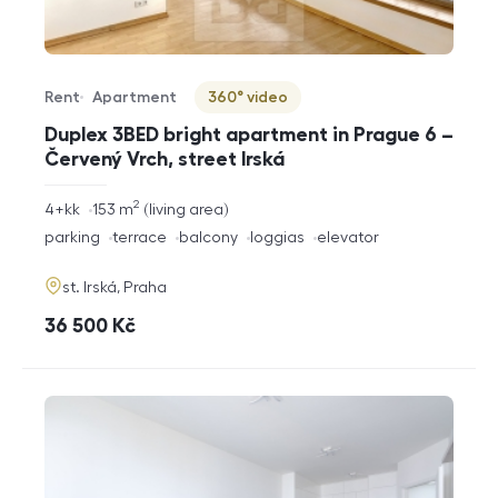
Rent
Apartment
360° video
Offer type
Property type
Virtuální prohlídka
Duplex 3BED bright apartment in Prague 6 –
Červený Vrch, street Irská
2
rozměry
4+kk
153
m
living area
disposition
funkce
parking
terrace
balcony
loggias
elevator
adresa
st. Irská, Praha
cena
36 500
Kč