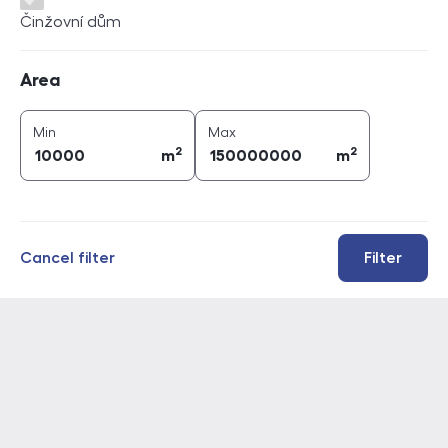
Činžovní dům
Area
Area
2
2
area (
m
)
area (
m
)
Min
Max
2
2
m
m
Cancel filter
Filter