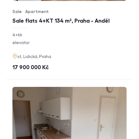
Sale
Apartment
Offer type
Property type
Sale flats 4+KT 134 m², Praha - Anděl
rozměry
4+kk
disposition
funkce
elevator
adresa
st. Lidická, Praha
cena
17 900 000
Kč