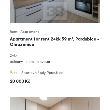
Rent
Apartment
Offer type
Property type
Apartment for rent 2+kk 59 m², Pardubice -
Ohrazenice
rozměry
2+kk
disposition
funkce
balcony
store
elevator
adresa
st. U Sportovní školy, Pardubice
cena
20 000
Kč