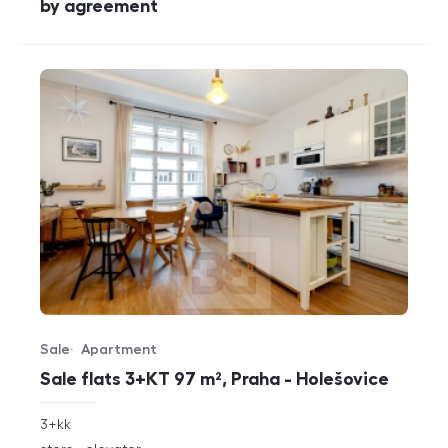
cena
by agreement
Sale
Apartment
Offer type
Property type
Sale flats 3+KT 97 m², Praha - Holešovice
rozměry
3+kk
disposition