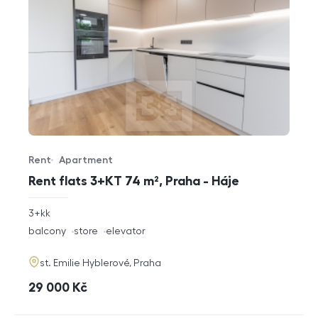
Rent
Apartment
Offer type
Property type
Rent flats 3+KT 74 m², Praha - Háje
rozměry
3+kk
disposition
funkce
balcony
store
elevator
adresa
st. Emilie Hyblerové, Praha
cena
29 000
Kč