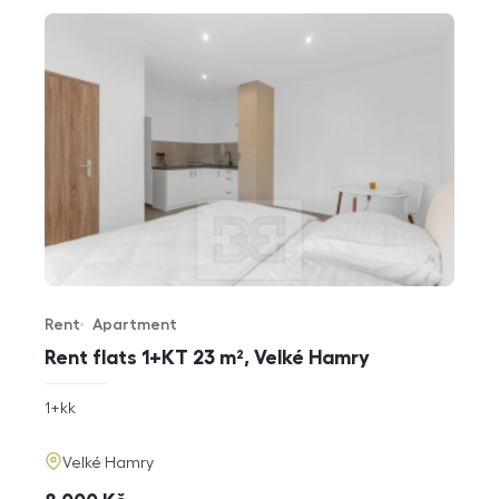
Rent
Apartment
Offer type
Property type
Rent flats 1+KT 23 m², Velké Hamry
rozměry
1+kk
disposition
funkce
adresa
Velké Hamry