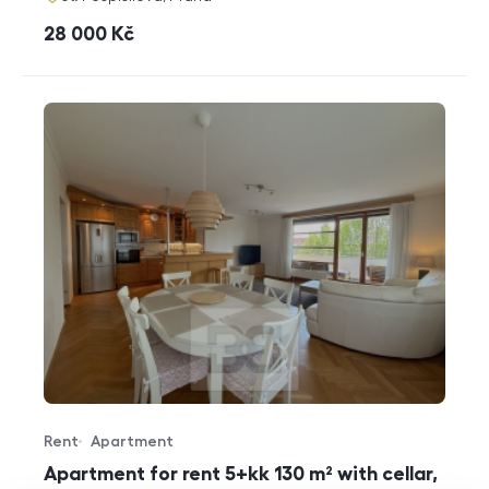
cena
28 000
Kč
Rent
Apartment
Offer type
Property type
Apartment for rent 5+kk 130 m² with cellar,