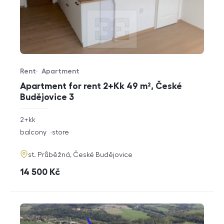
Rent
Apartment
Offer type
Property type
Apartment for rent 2+Kk 49 m², České
Budějovice 3
rozměry
2+kk
disposition
funkce
balcony
store
adresa
st. Průběžná, České Budějovice
cena
14 500
Kč