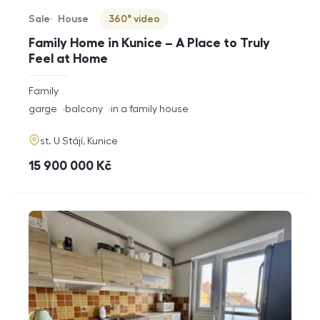
Sale
House
360° video
Offer type
Property type
Virtuální prohlídka
Family Home in Kunice – A Place to Truly
Feel at Home
rozměry
Family
disposition
funkce
garge
balcony
in a family house
adresa
st. U Stájí, Kunice
cena
15 900 000
Kč