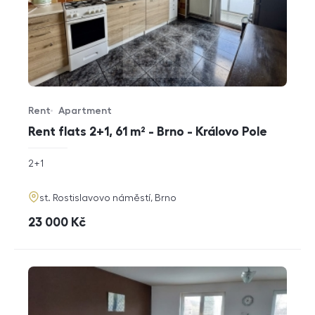
Rent
Apartment
Offer type
Property type
Rent flats 2+1, 61 m² - Brno - Královo Pole
rozměry
2+1
disposition
funkce
adresa
st. Rostislavovo náměstí, Brno
cena
23 000
Kč