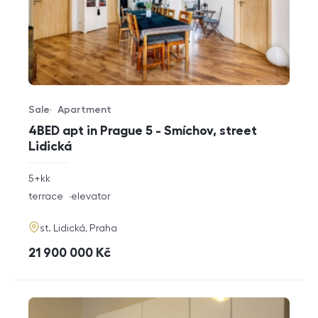
Sale
Apartment
Offer type
Property type
4BED apt in Prague 5 - Smíchov, street
Lidická
rozměry
5+kk
disposition
funkce
terrace
elevator
adresa
st. Lidická, Praha
cena
21 900 000
Kč