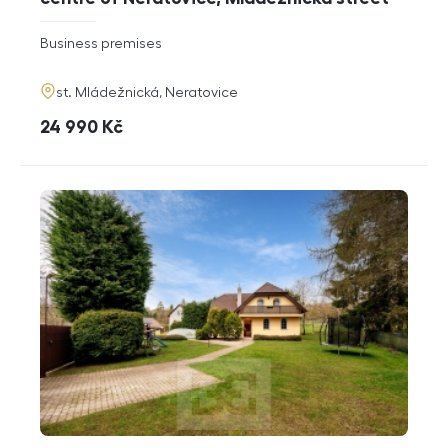
rozměry
Business premises
disposition
funkce
adresa
st. Mládežnická, Neratovice
cena
24 990
Kč