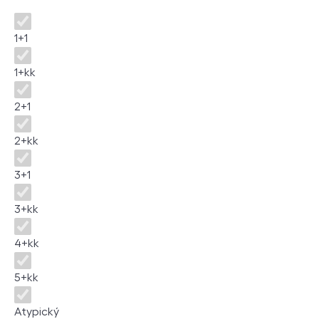
Disposition
1+1
1+kk
2+1
2+kk
3+1
3+kk
4+kk
5+kk
Atypický