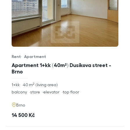
Rent
Apartment
Offer type
Property type
Apartment 1+kk (40m²) Dusíkova street -
Brno
2
rozměry
1+kk
40
m
living area
disposition
funkce
balcony
store
elevator
top floor
adresa
Brno
cena
14 500
Kč