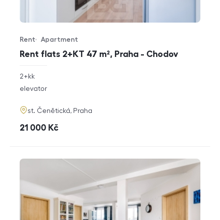
Rent
Apartment
Offer type
Property type
Rent flats 2+KT 47 m², Praha - Chodov
rozměry
2+kk
disposition
funkce
elevator
adresa
st. Čenětická, Praha
cena
21 000
Kč