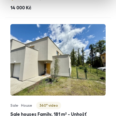
cena
14 000
Kč
Sale
House
360° video
Offer type
Property type
Virtuální prohlídka
Sale houses Family, 181 m² - Unhošť