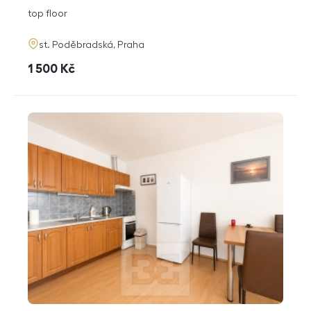
disposition
funkce
top floor
adresa
st. Poděbradská, Praha
cena
1 500
Kč