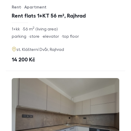
Rent
Apartment
Offer type
Property type
Rent flats 1+KT 56 m², Rajhrad
2
rozměry
1+kk
56
m
living area
disposition
funkce
parking
store
elevator
top floor
adresa
st. Klášterní Dvůr, Rajhrad
cena
14 200
Kč