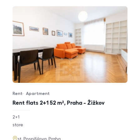
Rent
Apartment
Offer type
Property type
Rent flats 2+1 52 m², Praha - Žižkov
rozměry
2+1
disposition
funkce
store
adresa
st. Pospíšilova, Praha