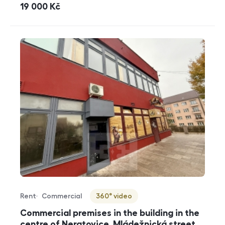
cena
19 000
Kč
Rent
Commercial
360° video
Offer type
Property type
Virtuální prohlídka
Commercial premises in the building in the
centre of Neratovice, Mládežnická street