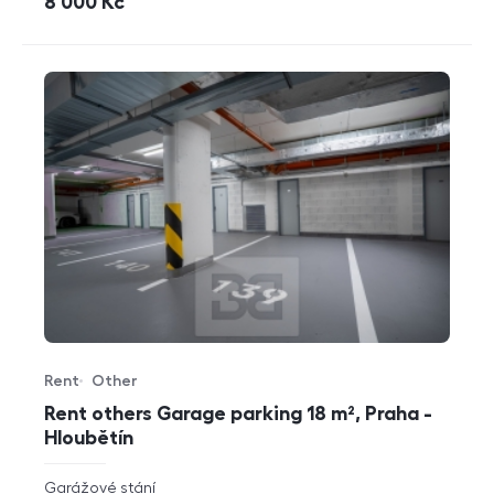
cena
8 000
Kč
Rent
Other
Offer type
Property type
Rent others Garage parking 18 m², Praha -
Hloubětín
rozměry
Garážové stání