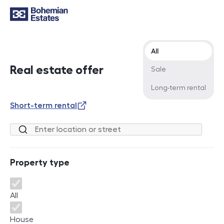
Offer type
All
Real estate offer
Sale
Long-term rental
Short-term rental
Location or street
Property type
Property type
All
House