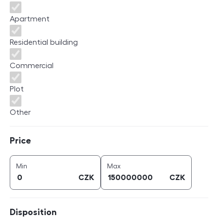
Apartment
Residential building
Commercial
Plot
Other
Price
Price
price (
CZK
)
price (
CZK
)
Min
Max
CZK
CZK
Disposition