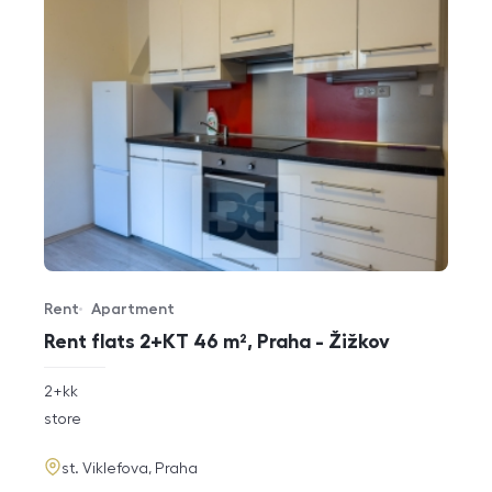
Rent
Apartment
Offer type
Property type
Rent flats 2+KT 46 m², Praha - Žižkov
rozměry
2+kk
disposition
funkce
store
adresa
st. Viklefova, Praha