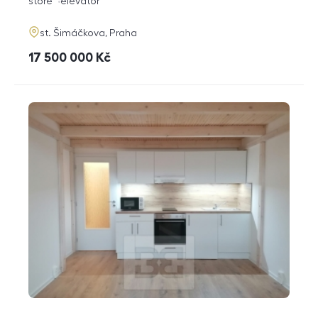
funkce
store
elevator
adresa
st. Šimáčkova, Praha
cena
17 500 000
Kč