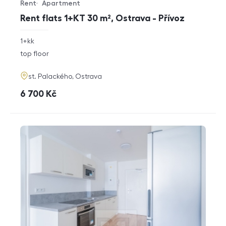
Rent
Apartment
Offer type
Property type
Rent flats 1+KT 30 m², Ostrava - Přívoz
rozměry
1+kk
disposition
funkce
top floor
adresa
st. Palackého, Ostrava
cena
6 700
Kč