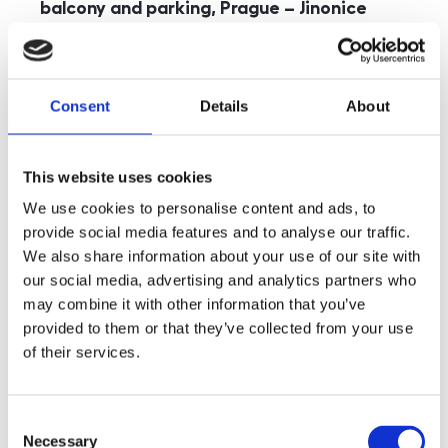
balcony and parking, Prague – Jinonice
rozměry
5+kk
disposition
funkce
parking
balcony
store
elevator
Consent
Details
About
adresa
st. Kohoutových, Praha
cena
49 000
Kč
This website uses cookies
We use cookies to personalise content and ads, to
provide social media features and to analyse our traffic.
We also share information about your use of our site with
our social media, advertising and analytics partners who
may combine it with other information that you’ve
provided to them or that they’ve collected from your use
of their services.
Consent
Necessary
Selection