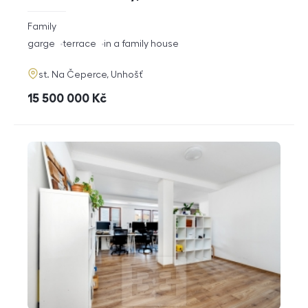
rozměry
Family
disposition
funkce
garge
terrace
in a family house
adresa
st. Na Čeperce, Unhošť
cena
15 500 000
Kč