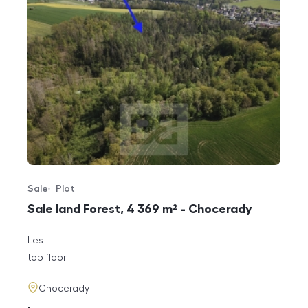
Sale
Plot
Offer type
Property type
Sale land Forest, 4 369 m² - Chocerady
rozměry
Les
disposition
funkce
top floor
adresa
Chocerady