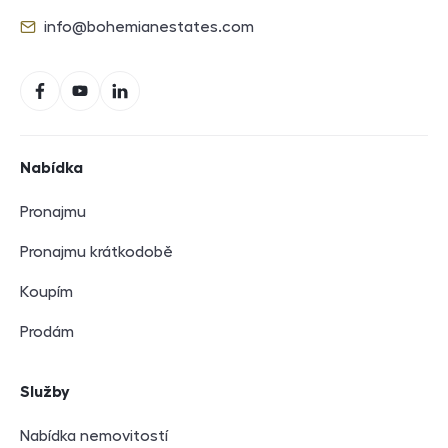
info@bohemianestates.com
E-mail
Sociální sítě
Facebook
YouTube
LinkedIn
Navigace v zápatí
Nabídka
Pronajmu
Pronajmu krátkodobě
Koupím
Prodám
Služby
Nabídka nemovitostí