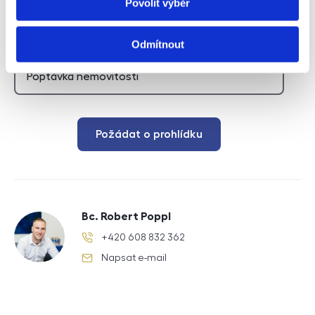
Povolit výběr
Typ leadu
Odmítnout
Požádat o prohlídku
Bc. Robert Poppl
+420 608 832 362
telefonní číslo
Napsat e-mail
e-mail