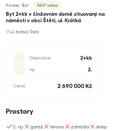
Prodej
Byt
360° video
Typ nabídky
Typ nemovitosti
Virtuální prohlídka
Byt 2+kk v činžovním domě situovaný na
náměstí v obci Štětí, ul. Krátká
adresa
ul. Krátká, Štětí
Parametry
2+kk
Dispozice
2.
np
2 690 000 Kč
Cena
Prostory
ano
ne
ne
ne
ne
2. np
garáž
terasa
zahrada
sklep