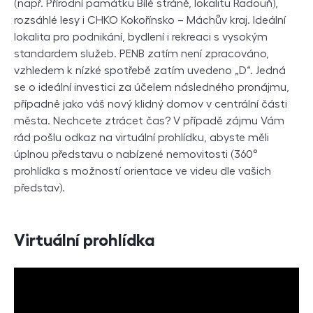
(např. Přírodní památku Bílé stráně, lokalitu Radouň),
rozsáhlé lesy i CHKO Kokořínsko – Máchův kraj. Ideální
lokalita pro podnikání, bydlení i rekreaci s vysokým
standardem služeb. PENB zatím není zpracováno,
vzhledem k nízké spotřebě zatím uvedeno „D“. Jedná
se o ideální investici za účelem následného pronájmu,
případně jako váš nový klidný domov v centrální části
města. Nechcete ztrácet čas? V případě zájmu Vám
rád pošlu odkaz na virtuální prohlídku, abyste měli
úplnou představu o nabízené nemovitosti (360°
prohlídka s možností orientace ve videu dle vašich
představ).
Virtuální prohlídka