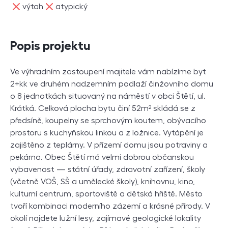
ne
ne
výtah
atypický
Popis projektu
Ve výhradním zastoupení majitele vám nabízíme byt
2+kk ve druhém nadzemním podlaží činžovního domu
o 8 jednotkách situovaný na náměstí v obci Štětí, ul.
Krátká. Celková plocha bytu činí 52m² skládá se z
předsíně, koupelny se sprchovým koutem, obývacího
prostoru s kuchyňskou linkou a z ložnice. Vytápění je
zajištěno z teplárny. V přízemí domu jsou potraviny a
pekárna. Obec Štětí má velmi dobrou občanskou
vybavenost — státní úřady, zdravotní zařízení, školy
(včetně VOŠ, SŠ a umělecké školy), knihovnu, kino,
kulturní centrum, sportoviště a dětská hřiště. Město
tvoří kombinaci moderního zázemí a krásné přírody. V
okolí najdete lužní lesy, zajímavé geologické lokality