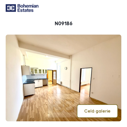
ID
N09186
Celá galerie