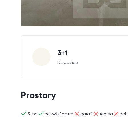
Parametry
3+1
Dispozice
Prostory
ano
ano
ne
ne
ne
3. np
nejvyšší patro
garáž
terasa
zah