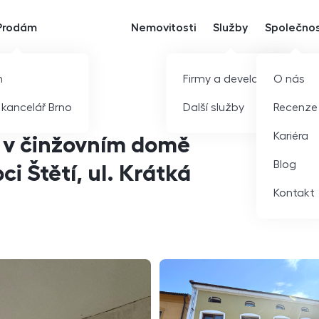
Prodám
Nemovitosti
Služby
Společno
m
Firmy a developeři
O nás
í kancelář Brno
Další služby
Recenze
Kariéra
í v činžovním domě
Blog
i Štětí, ul. Krátká
Kontakt