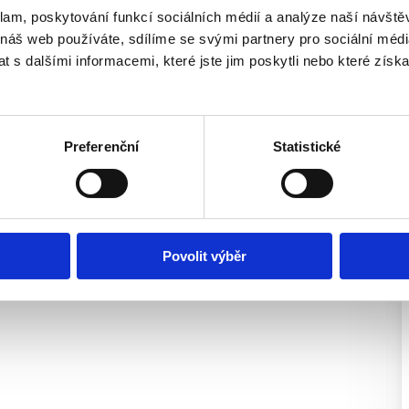
mu, případně jako váš nový
klam, poskytování funkcí sociálních médií a analýze naší návšt
rácet čas? V případě zájmu
 náš web používáte, sdílíme se svými partnery pro sociální média
 měli úplnou představu o
 s dalšími informacemi, které jste jim poskytli nebo které získa
ientace ve videu dle vašich
Preferenční
Statistické
Povolit výběr