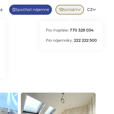
Spočítat nájemné
Kontakt
Volba jazy
CZ
st
Pro majitele:
770 328 034
ID
N09185
Pro nájemníky:
222 222 500