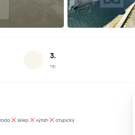
3.
np
ne
ne
ne
rada
sklep
výtah
atypický