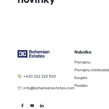
Navigace v záp
Nabídka
Kontakt
Pronajmu
Pronajmu krátkodo
+420 222 222 500
Koupím
Telefon
Prodám
info@bohemianestates.com
E-mail
Sociální sítě
Facebook
YouTube
LinkedIn