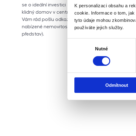
se o ideální investici za účelem následného pronáj
K personalizaci obsahu a re
klidný domov v centrální části města. Nechcete zt
cookie. Informace o tom, jak
Vám rád pošlu odkaz na virtuální prohlídku, abyste
tyto údaje mohou zkombinovat
nabízené nemovitosti (360° prohlídka s možností or
používáte jejich služby.
představ).
Výběr
Nutné
souhlasu
Odmítnout