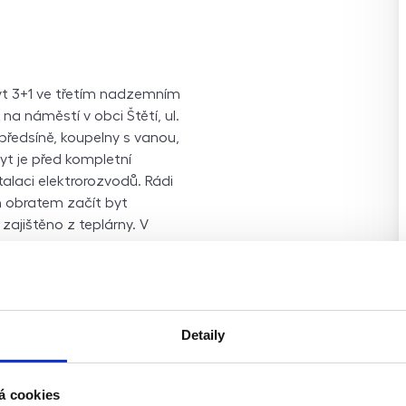
yt 3+1 ve třetím nadzemním
a náměstí v obci Štětí, ul.
předsíně, koupelny s vanou,
Byt je před kompletní
talaci elektrorozvodů. Rádi
n obratem začít byt
ajištěno z teplárny. V
í má velmi dobrou
řízení, školy (včetně VOŠ,
um, sportoviště a dětská
ásné přírody. V okolí
ř. Přírodní památku Bílé
Detaily
nsko – Máchův kraj. Ideální
m standardem služeb. PENB
á cookies
 zatím uvedeno „D“. Jedná