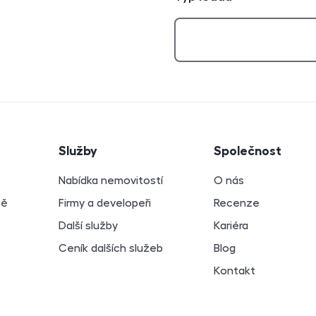
atí
Služby
Společnost
Nabídka nemovitostí
O nás
bě
Firmy a developeři
Recenze
Další služby
Kariéra
Ceník dalších služeb
Blog
Kontakt