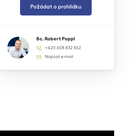
Požádat o prohlídku
Bc. Robert Poppl
+420 608 832 362
telefonní číslo
Napsat e-mail
e-mail