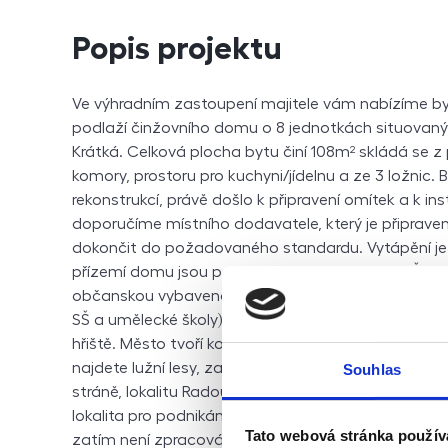
Popis projektu
Ve výhradním zastoupení majitele vám nabízíme b
podlaží činžovního domu o 8 jednotkách situovaný n
Krátká. Celková plocha bytu činí 108m² skládá se z 
komory, prostoru pro kuchyni/jídelnu a ze 3 ložnic. 
rekonstrukcí, právě došlo k připravení omítek a k ins
doporučíme místního dodavatele, který je připrave
dokončit do požadovaného standardu. Vytápění je z
přízemí domu jsou potraviny a pekárna. Obec Štět
občanskou vybavenost — státní úřady, zdravotní za
SŠ a umělecké školy), knihovnu, kino, kulturní centr
hřiště. Město tvoří kombinaci moderního zázemí a kr
najdete lužní lesy, zajímavé geologické lokality (nap
Souhlas
stráně, lokalitu Radouň), rozsáhlé lesy i CHKO Kokoří
lokalita pro podnikání, bydlení i rekreaci s vysoký
Tato webová stránka použív
zatím není zpracováno, vzhledem k nízké spotřebě