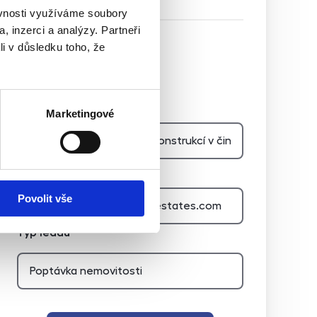
ěvnosti využíváme soubory
, inzerci a analýzy. Partneři
li v důsledku toho, že
Hidden
Nemovitost
Marketingové
E-mail agenta
Povolit vše
Typ leadu