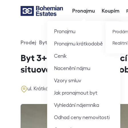
Pronajmu
Koupím
Hlavní nabídka
Pronajmu
Prodá
Prodej
Byt
360° video
Realitn
Pronajmu krátkodobě
Typ nabídky
Typ nemovitosti
Virtuální prohlídka
Ceník
Byt 3+1 před rekonstrukc
situovaný na náměstí v obc
Nacenění nájmu
Vzory smluv
adresa
ul. Krátká, Štětí
Jak pronajmout byt
Vyhledání nájemníka
Odhad ceny nemovitosti