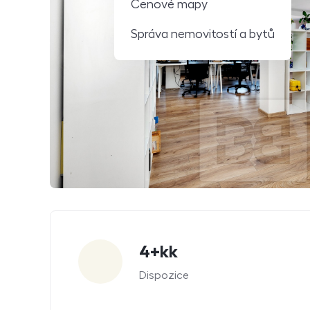
Cenové mapy
Správa nemovitostí a bytů
Parametry
4+kk
Dispozice