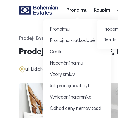
Pronajmu
Koupím
Hlavní nabídka
Pronajmu
Prodá
Prodej
Byt
Realitn
Pronajmu krátkodobě
Typ nabídky
Typ nemovitosti
Prodej bytu 4+kk 134 m², 
Ceník
Nacenění nájmu
adresa
ul. Lidická, Praha
Vzory smluv
Jak pronajmout byt
Vyhledání nájemníka
Odhad ceny nemovitosti