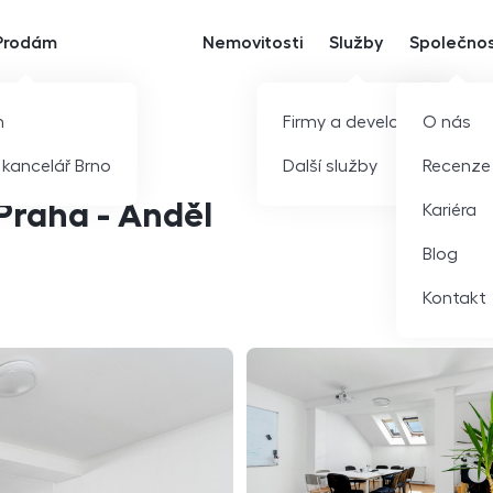
Prodám
Nemovitosti
Služby
Společno
m
Firmy a developeři
O nás
í kancelář Brno
Další služby
Recenze
Praha - Anděl
Kariéra
Blog
Kontakt