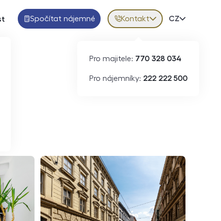
Spočítat nájemné
Kontakt
Volba jazy
CZ
st
Pro majitele:
770 328 034
ID
N09340
Pro nájemníky:
222 222 500