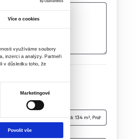
Více o cookies
ěvnosti využíváme soubory
, inzerci a analýzy. Partneři
li v důsledku toho, že
Hidden
Marketingové
Nemovitost
E-mail agenta
Povolit vše