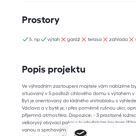
Prostory
ano
ano
ne
ne
ne
ne
5. np
výtah
garáž
terasa
zahrada
Popis projektu
Ve výhradním zastoupení majitele vám nabízíme by
situovaný v 5.podlaží cihlového domu s výtahem v Pr
Byt je orientovaný do klidného vnitrobloku s výhled
Václava a v bytě je, i přes poměrně rušnou ulici, opr
příjemná atmosféra. Dispozice: - 3 prostorné ložni
velkorysý obývací pokoj s kuchyňským koutem (51m²
vanou a sprchovým koutem - menší koupelna s wc