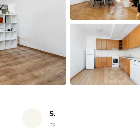
5.
np