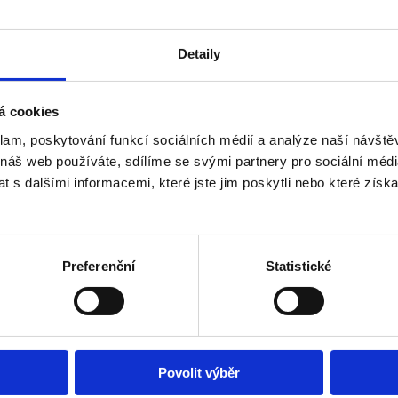
o půdní vestavbu z roku
šťuje plynový kotel, na
o kancelář. Lokalita: Byt
Detaily
ulice Lidická, která nabízí
tupnosti. V bezprostředním
restaurace, kavárny, školy,
á cookies
ikající dopravní spojení –
klam, poskytování funkcí sociálních médií a analýze naší návšt
) v pěší dostupnosti
 náš web používáte, sdílíme se svými partnery pro sociální média
hy. V blízkosti se nachází
 s dalšími informacemi, které jste jim poskytli nebo které získa
vý Smíchov, stejně jako
 nabízí okolí park Sacré
y. Parkování je možné na
yhrazené).
Preferenční
Statistické
Povolit výběr