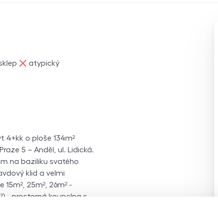
ne
sklep
atypický
t 4+kk o ploše 134m²
aze 5 – Anděl, ul. Lidická.
em na baziliku svatého
avdový klid a velmi
ce 15m², 25m², 26m² -
) - prostorná koupelna s
 a sprchovým koutem -