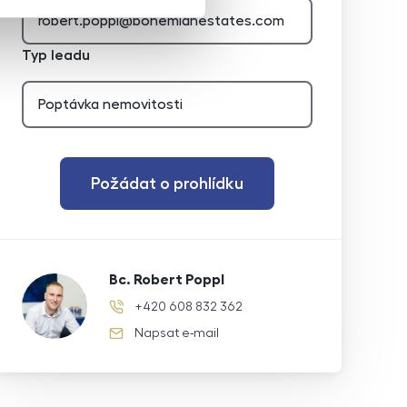
Typ leadu
Požádat o prohlídku
Bc. Robert Poppl
+420 608 832 362
telefonní číslo
Napsat e-mail
e-mail