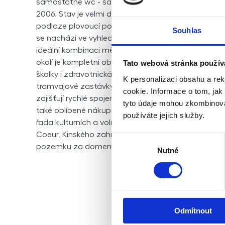
samostatné wc - šatna/sklad Stav bytu: Jedná se 
2006. Stav je velmi dobrý, udržovaný – vytápění zaji
podlaze plovoucí podlaha. Momentálně je užíván jak
Souhlas
se nachází ve vyhledávané lokalitě Praha – Smíchov, 
ideální kombinaci městského života a výborné dos
okolí je kompletní občanská vybavenost – obchody, 
Tato webová stránka použív
školky i zdravotnická zařízení. Velkou výhodou je vyn
K personalizaci obsahu a re
tramvajové zastávky a stanice metra Anděl (linka B
cookie. Informace o tom, jak
zajišťují rychlé spojení do centra i dalších částí Pra
tyto údaje mohou zkombinovat
také oblíbené nákupní a administrativní centrum No
používáte jejich služby.
řada kulturních a volnočasových aktivit. Pro relaxaci
Coeur, Kinského zahrady nebo náplavku podél Vltav
Výběr
pozemku za domem (společný prostor, stání není v
Nutné
souhlasu
Odmítnout