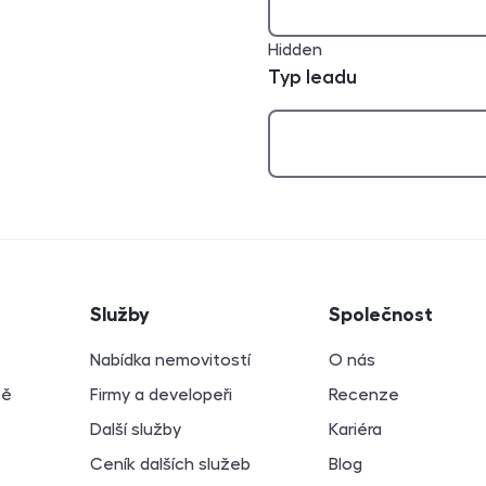
Hidden
Typ leadu
atí
Služby
Společnost
Nabídka nemovitostí
O nás
bě
Firmy a developeři
Recenze
Další služby
Kariéra
Ceník dalších služeb
Blog