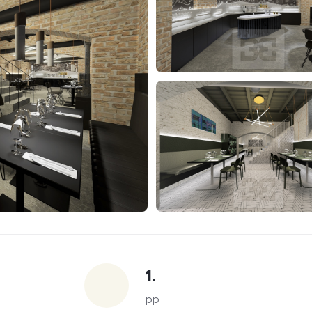
1.
pp