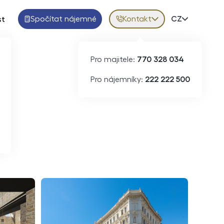
Spočítat nájemné
Kontakt
Volba jazy
CZ
st
Pro majitele:
770 328 034
ID
N06521
Pro nájemníky:
222 222 500