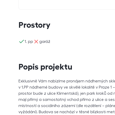
Prostory
ano
ne
1. pp
garáž
Popis projektu
Exklusivně Vám nabízíme pronájem nádherných skle
v 1.PP nádherné budovy ve skvělé lokalitě v Praze 1
prostor bude z ulice Klimentská), jen park kroků od 
mají přímý a samostatný vchod přímo z ulice a sest
místností a sociálního zázemí (dle rozdělení – plá
vyžádání). Budova se nachází v těsné blízkosti met