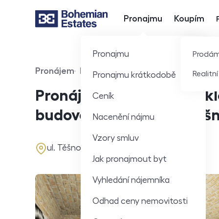
Pronajmu
Koupím
Hlavní nabídka
Pronajmu
Prodá
Pronájem
Komerční
Realitn
Pronajmu krátkodobě
Typ nabídky
Typ nemovitosti
Pronájem nádherných skl
Ceník
budově v Praze 1 – ul.Těš
Nacenění nájmu
Vzory smluv
adresa
ul. Těšnov, Praha
Jak pronajmout byt
Vyhledání nájemníka
Odhad ceny nemovitosti