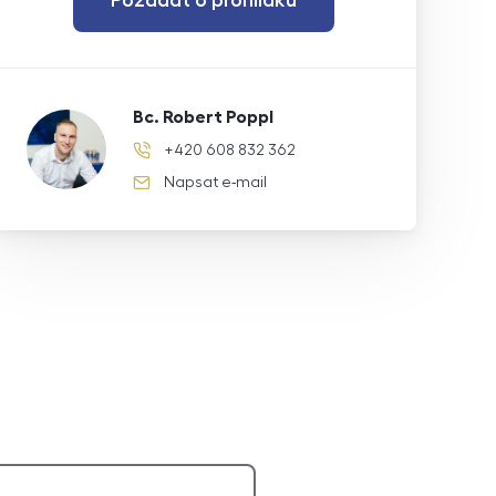
Bc. Robert Poppl
+420 608 832 362
telefonní číslo
Napsat e-mail
e-mail