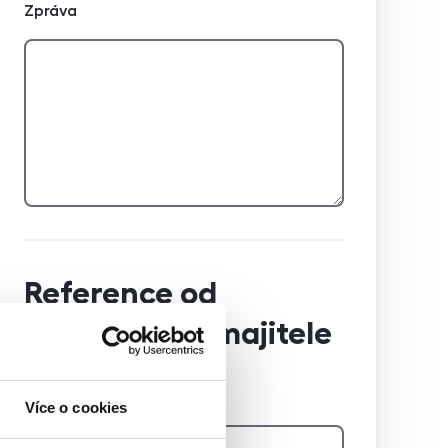
Zpráva
Reference od
předchozího majitele
Jméno a příjmení majitele
Více o cookies