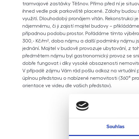
tramvajové zastávky Těšnov. Přímo před ní je situov
ihned vedle pak parkoviště placené. Zálohy budou
využití. Dlouhodobý pronájem vítán. Rekonstrukci 
nájemnému, či ji zajistí majitel budovy – přikládáme 
případnou podobu prostor. Pořádáme tímto výběrov
300,- Kč/m², doba nájmu a další podmínky nájmu 
jednání. Majitel v budově provozuje ubytování, z t
předmětem nájmu byl gastronomický provoz se sníd
dobře fungovat i díky vysoké obsazenosti nemovit
V případě zájmu Vám rád pošlu odkaz na virtuální p
úplnou představu o nabízené nemovitosti (360° pro
orientace ve videu dle vašich představ).
Souhlas