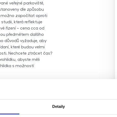
ané veřejné parkoviště,
 stanoveny dle způsobu
je možno započítat oproti
studii, která reflektuje
é řízení – cena cca od
jsou předmětem dalšího
oho důvodů vyžaduje, aby
aní, které budou velmi
osti. Nechcete ztrácet čas?
rohlídku, abyste měli
hlídka s možností
Detaily