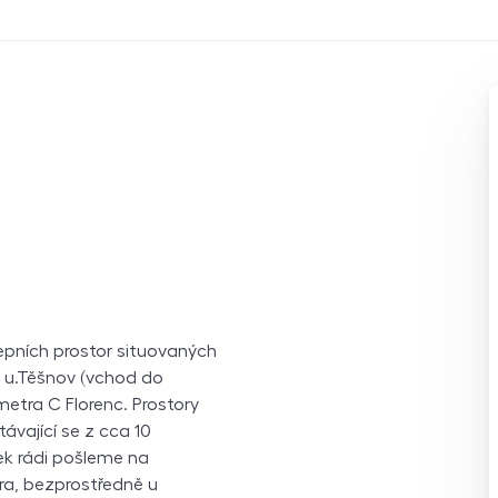
pních prostor situovaných
 – u.Těšnov (vchod do
metra C Florenc. Prostory
ávající se z cca 10
nek rádi pošleme na
ra, bezprostředně u