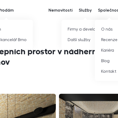
Prodám
Nemovitosti
Služby
Společno
m
Firmy a developeři
O nás
í kancelář Brno
Další služby
Recenze
epních prostor v nádherné
Kariéra
nov
Blog
Kontakt