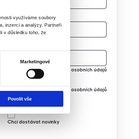
E-mail na majitele
ěvnosti využíváme soubory
, inzerci a analýzy. Partneři
li v důsledku toho, že
Telefon na majitele
Marketingové
Souhlasím se zpracováním osobních údajů
Souhlasím se zpracováním osobních údajů
Povolit vše
Chci dostávat novinky
Chci dostávat novinky