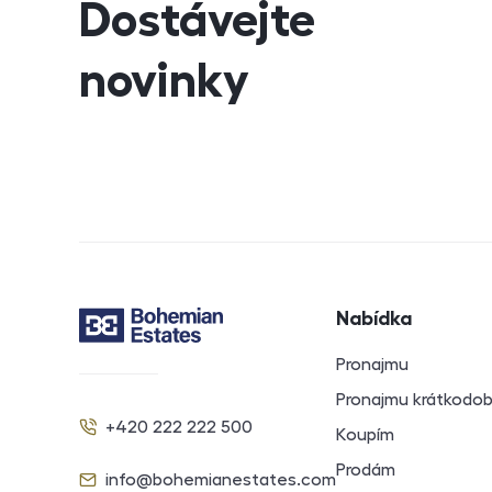
Dostávejte
novinky
Navigace v záp
Nabídka
Kontakt
Pronajmu
Pronajmu krátkodo
+420 222 222 500
Koupím
Telefon
Prodám
info@bohemianestates.com
E-mail