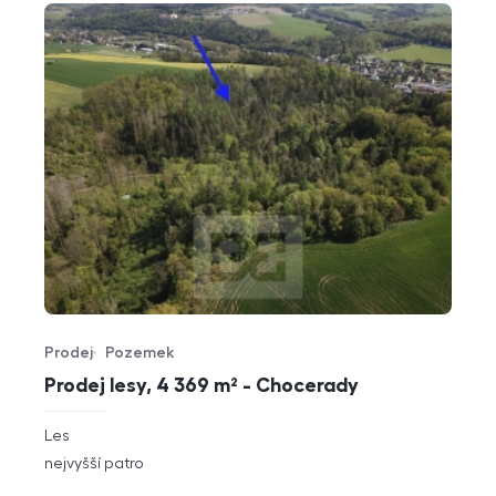
Prodej
Pozemek
Typ nabídky
Typ nemovitosti
Prodej lesy, 4 369 m² - Chocerady
rozměry
Les
dispozice
funkce
nejvyšší patro