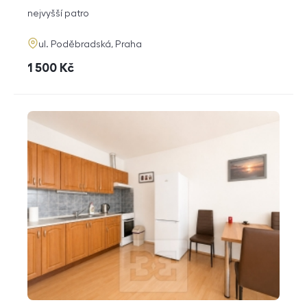
dispozice
funkce
nejvyšší patro
adresa
ul. Poděbradská, Praha
cena
1 500
Kč