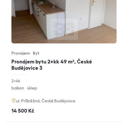
Pronájem
Byt
Typ nabídky
Typ nemovitosti
Pronájem bytu 2+kk 49 m², České
Budějovice 3
rozměry
2+kk
dispozice
funkce
balkon
sklep
adresa
ul. Průběžná, České Budějovice
cena
14 500
Kč