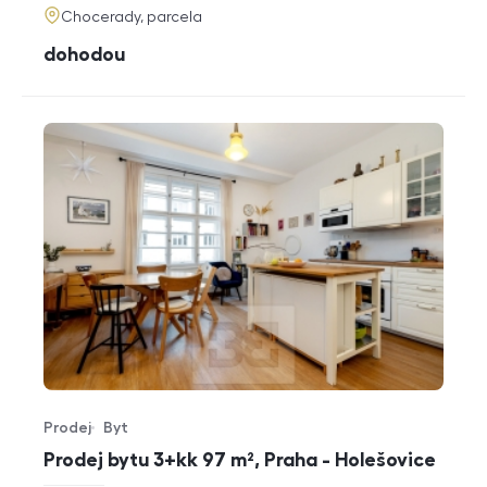
adresa
Chocerady, parcela
cena
dohodou
Prodej
Byt
Typ nabídky
Typ nemovitosti
Prodej bytu 3+kk 97 m², Praha - Holešovice