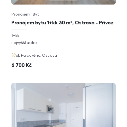
Pronájem
Byt
Typ nabídky
Typ nemovitosti
Pronájem bytu 1+kk 30 m², Ostrava - Přívoz
rozměry
1+kk
dispozice
funkce
nejvyšší patro
adresa
ul. Palackého, Ostrava
cena
6 700
Kč