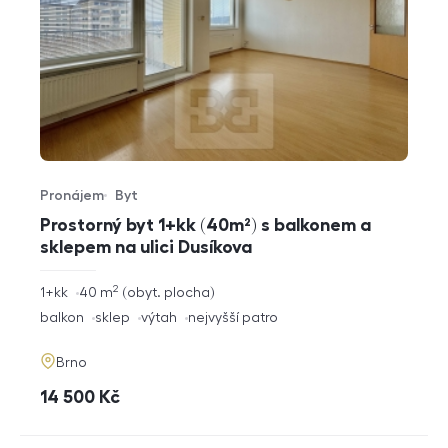
Pronájem
Byt
Typ nabídky
Typ nemovitosti
Prostorný byt 1+kk (40m²) s balkonem a
sklepem na ulici Dusíkova
2
rozměry
1+kk
40
m
obyt. plocha
dispozice
funkce
balkon
sklep
výtah
nejvyšší patro
adresa
Brno
cena
14 500
Kč