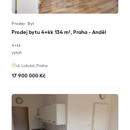
Prodej
Byt
Typ nabídky
Typ nemovitosti
Prodej bytu 4+kk 134 m², Praha - Anděl
rozměry
4+kk
dispozice
funkce
výtah
adresa
ul. Lidická, Praha
cena
17 900 000
Kč