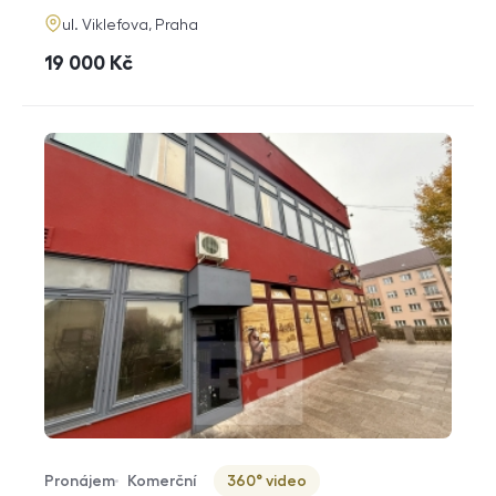
adresa
ul. Viklefova, Praha
cena
19 000
Kč
Pronájem
Komerční
360° video
Typ nabídky
Typ nemovitosti
Virtuální prohlídka