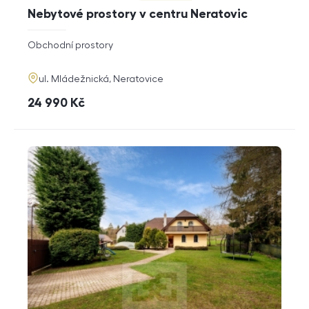
Nebytové prostory v centru Neratovic
rozměry
Obchodní prostory
dispozice
funkce
adresa
ul. Mládežnická, Neratovice
cena
24 990
Kč