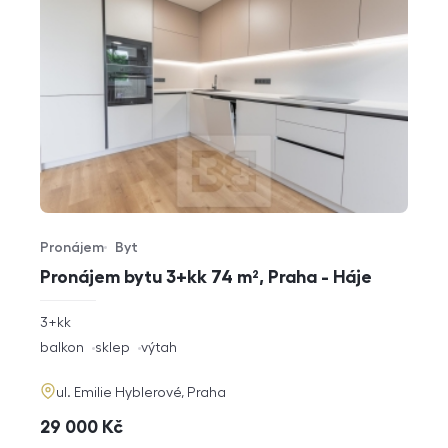
Pronájem
Byt
Typ nabídky
Typ nemovitosti
Pronájem bytu 3+kk 74 m², Praha - Háje
rozměry
3+kk
dispozice
funkce
balkon
sklep
výtah
adresa
ul. Emilie Hyblerové, Praha
cena
29 000
Kč