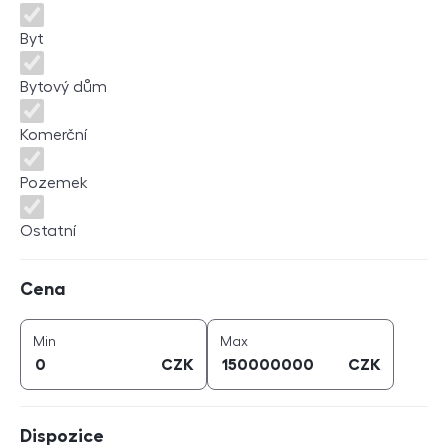
Byt
Bytový dům
Komerční
Pozemek
Ostatní
Cena
Cena
cena (
CZK
)
cena (
CZK
)
Min
Max
CZK
CZK
Dispozice