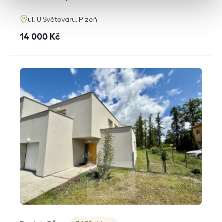
adresa
ul. U Světovaru, Plzeň
cena
14 000
Kč