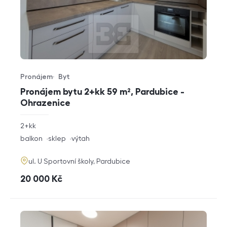
Pronájem
Byt
Typ nabídky
Typ nemovitosti
Pronájem bytu 2+kk 59 m², Pardubice -
Ohrazenice
rozměry
2+kk
dispozice
funkce
balkon
sklep
výtah
adresa
ul. U Sportovní školy, Pardubice
cena
20 000
Kč