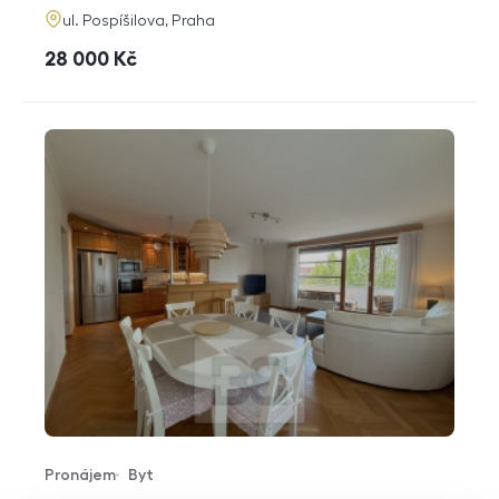
adresa
ul. Pospíšilova, Praha
cena
28 000
Kč
Pronájem
Byt
Typ nabídky
Typ nemovitosti