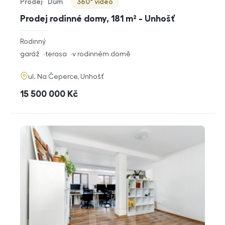
Prodej
Dům
360° video
Typ nabídky
Typ nemovitosti
Virtuální prohlídka
Prodej rodinné domy, 181 m² - Unhošť
rozměry
Rodinný
dispozice
funkce
garáž
terasa
v rodinném domě
adresa
ul. Na Čeperce, Unhošť
cena
15 500 000
Kč