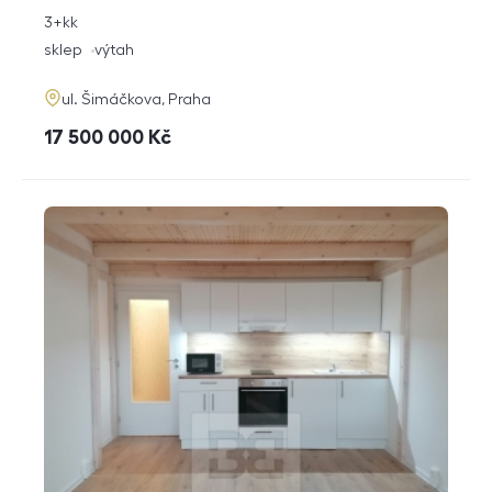
rozměry
3+kk
dispozice
funkce
sklep
výtah
adresa
ul. Šimáčkova, Praha
cena
17 500 000
Kč