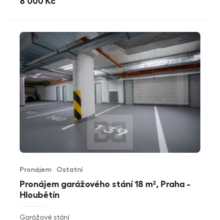
cena
8 000
Kč
Pronájem
Ostatní
Typ nabídky
Typ nemovitosti
Pronájem garážového stání 18 m², Praha -
Hloubětín
rozměry
Garážové stání