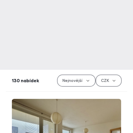
Řazen
Měn
130
nabídek