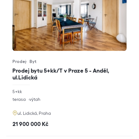
Prodej
Byt
Typ nabídky
Typ nemovitosti
Prodej bytu 5+kk/T v Praze 5 - Anděl,
ul.Lidická
rozměry
5+kk
dispozice
funkce
terasa
výtah
adresa
ul. Lidická, Praha
cena
21 900 000
Kč