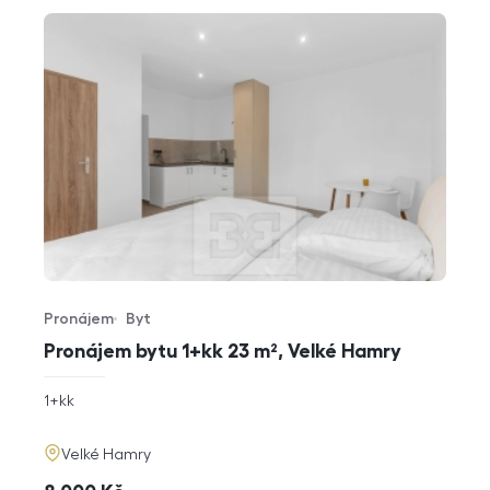
Pronájem
Byt
Typ nabídky
Typ nemovitosti
Pronájem bytu 1+kk 23 m², Velké Hamry
rozměry
1+kk
dispozice
funkce
adresa
Velké Hamry