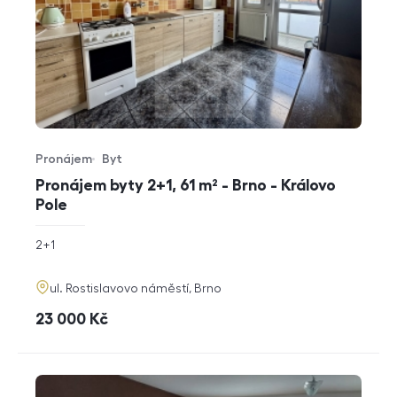
Pronájem
Byt
Typ nabídky
Typ nemovitosti
Pronájem byty 2+1, 61 m² - Brno - Královo
Pole
rozměry
2+1
dispozice
funkce
adresa
ul. Rostislavovo náměstí, Brno
cena
23 000
Kč