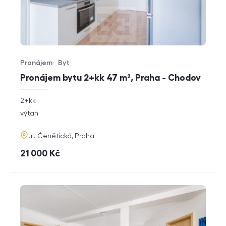
Pronájem
Byt
Typ nabídky
Typ nemovitosti
Pronájem bytu 2+kk 47 m², Praha - Chodov
rozměry
2+kk
dispozice
funkce
výtah
adresa
ul. Čenětická, Praha
cena
21 000
Kč