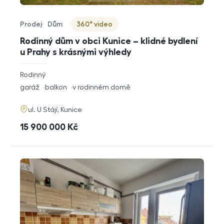
Prodej
Dům
360° video
Typ nabídky
Typ nemovitosti
Virtuální prohlídka
Rodinný dům v obci Kunice – klidné bydlení
u Prahy s krásnými výhledy
rozměry
Rodinný
dispozice
funkce
garáž
balkon
v rodinném domě
adresa
ul. U Stájí, Kunice
cena
15 900 000
Kč