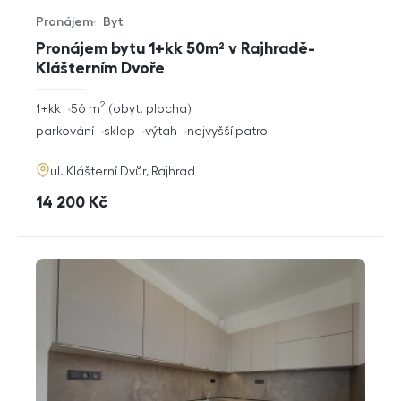
Pronájem
Byt
Typ nabídky
Typ nemovitosti
Pronájem bytu 1+kk 50m² v Rajhradě-
Klášterním Dvoře
2
rozměry
1+kk
56
m
obyt. plocha
dispozice
funkce
parkování
sklep
výtah
nejvyšší patro
adresa
ul. Klášterní Dvůr, Rajhrad
cena
14 200
Kč