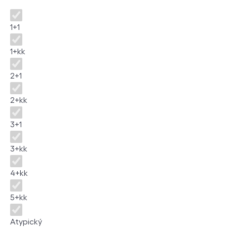
Dispozice
1+1
1+kk
2+1
2+kk
3+1
3+kk
4+kk
5+kk
Atypický