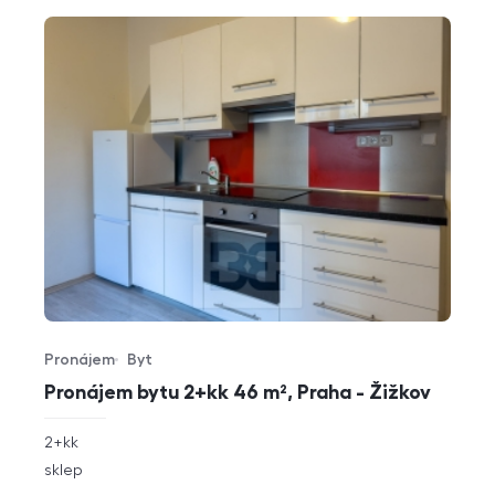
Pronájem
Byt
Typ nabídky
Typ nemovitosti
Pronájem bytu 2+kk 46 m², Praha - Žižkov
rozměry
2+kk
dispozice
funkce
sklep