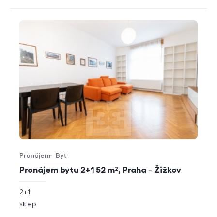
Pronájem
Byt
Typ nabídky
Typ nemovitosti
Pronájem bytu 2+1 52 m², Praha - Žižkov
rozměry
2+1
dispozice
funkce
sklep