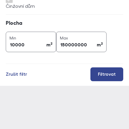
Činžovní dům
Plocha
Plocha
2
2
plocha (
m
)
plocha (
m
)
Min
Max
2
2
m
m
Zrušit filtr
Filtrovat