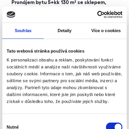
Pronájem bytu 5+kk 130 m² se sklepem,
balkonem a parkováním, Praha - Jinonice
rozměry
5+kk
dispozice
funkce
parkování
balkon
sklep
výtah
Souhlas
Detaily
Více o cookies
adresa
ul. Kohoutových, Praha
Tato webová stránka používá cookies
cena
49 000
Kč
K personalizaci obsahu a reklam, poskytování funkcí
sociálních médií a analýze naší návštěvnosti využíváme
soubory cookie. Informace o tom, jak náš web používáte,
sdílíme se svými partnery pro sociální média, inzerci a
analýzy. Partneři tyto údaje mohou zkombinovat s
dalšími informacemi, které jste jim poskytli nebo které
získali v důsledku toho, že používáte jejich služby.
Výběr
Nutné
souhlasu