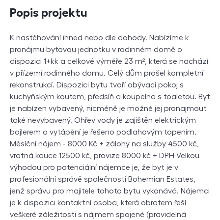
Popis projektu
K nastěhování ihned nebo dle dohody. Nabízíme k
pronájmu bytovou jednotku v rodinném domě o
dispozici 1+kk a celkové výměře 23 m², která se nachází
v přízemí rodinného domu. Celý dům prošel kompletní
rekonstrukcí. Dispozici bytu tvoří obývací pokoj s
kuchyňským koutem, předsíň a koupelna s toaletou. Byt
je nabízen vybavený, nicméně je možné jej pronajmout
také nevybavený. Ohřev vody je zajištěn elektrickým
bojlerem a vytápění je řešeno podlahovým topením.
Měsíční nájem - 8000 Kč + zálohy na služby 4500 kč,
vratná kauce 12500 kč, provize 8000 kč + DPH Velkou
výhodou pro potenciální nájemce je, že byt je v
profesionální správě společnosti Bohemian Estates,
jenž správu pro majitele tohoto bytu vykonává. Nájemci
je k dispozici kontaktní osoba, která obratem řeší
veškeré záležitosti s nájmem spojené (pravidelná