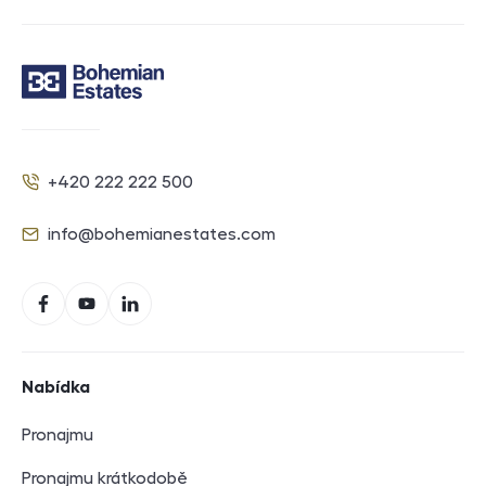
Kontakt
+420 222 222 500
Telefon
info@bohemianestates.com
E-mail
Sociální sítě
Facebook
YouTube
LinkedIn
Navigace v zápatí
Nabídka
Pronajmu
Pronajmu krátkodobě