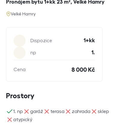
Pronájem bytu 1+kk 23 m², Velké Hamry
adresa
Velké Hamry
Parametry
1+kk
Dispozice
1.
np
8 000 Kč
Cena
Prostory
ano
ne
ne
ne
ne
1. np
garáž
terasa
zahrada
sklep
ne
atypický