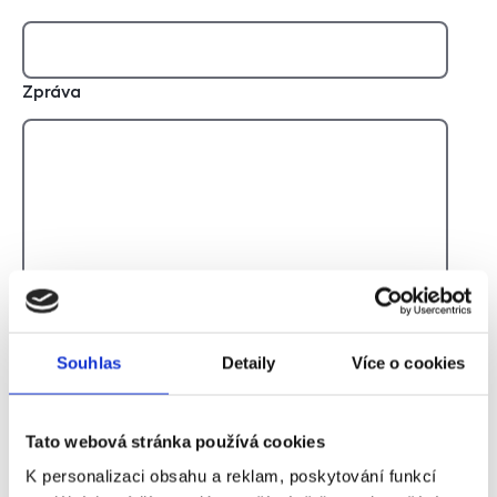
Zpráva
Souhlas
Detaily
Více o cookies
Reference od předchozího majitele
Tato webová stránka používá cookies
Jméno a příjmení majitele
K personalizaci obsahu a reklam, poskytování funkcí