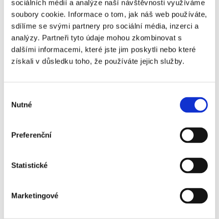
sociálních médií a analýze naší návštěvnosti využíváme
soubory cookie. Informace o tom, jak náš web používáte,
E-mail na majitele
sdílíme se svými partnery pro sociální média, inzerci a
analýzy. Partneři tyto údaje mohou zkombinovat s
dalšími informacemi, které jste jim poskytli nebo které
získali v důsledku toho, že používáte jejich služby.
Telefon na majitele
Výběr
Nutné
Souhlasím se zpracováním osobních údajů
souhlasu
Souhlasím se zpracováním osobních údajů
Preferenční
Chci dostávat novinky
Statistické
Chci dostávat novinky
Marketingové