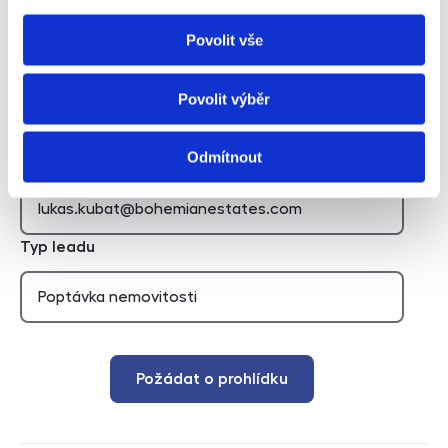
Hidden
Povolit vše
Nemovitost
Povolit výběr
Odmítnout
E-mail agenta
Typ leadu
Požádat o prohlídku