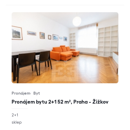
Pronájem
Byt
Typ nabídky
Typ nemovitosti
Pronájem bytu 2+1 52 m², Praha - Žižkov
rozměry
2+1
dispozice
funkce
sklep