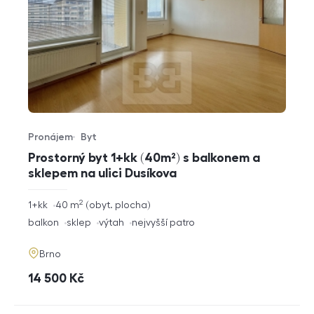
Pronájem
Byt
Typ nabídky
Typ nemovitosti
Prostorný byt 1+kk (40m²) s balkonem a
sklepem na ulici Dusíkova
2
rozměry
1+kk
40
m
obyt. plocha
dispozice
funkce
balkon
sklep
výtah
nejvyšší patro
adresa
Brno
cena
14 500
Kč