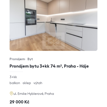
Pronájem
Byt
Typ nabídky
Typ nemovitosti
Pronájem bytu 3+kk 74 m², Praha - Háje
rozměry
3+kk
dispozice
funkce
balkon
sklep
výtah
adresa
ul. Emilie Hyblerové, Praha
cena
29 000
Kč