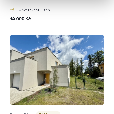
adresa
ul. U Světovaru, Plzeň
cena
14 000
Kč