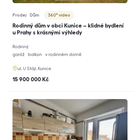
Prodej
Dům
360° video
Typ nabídky
Typ nemovitosti
Virtuální prohlídka
Rodinný dům v obci Kunice – klidné bydlení
u Prahy s krásnými výhledy
rozměry
Rodinný
dispozice
funkce
garáž
balkon
v rodinném domě
adresa
ul. U Stájí, Kunice
cena
15 900 000
Kč