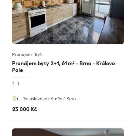
Pronájem
Byt
Typ nabídky
Typ nemovitosti
Pronájem byty 2+1, 61 m² - Brno - Královo
Pole
rozměry
2+1
dispozice
funkce
adresa
ul. Rostislavovo náměstí, Brno
cena
23 000
Kč