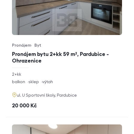
Pronájem
Byt
Typ nabídky
Typ nemovitosti
Pronájem bytu 2+kk 59 m², Pardubice -
Ohrazenice
rozměry
2+kk
dispozice
funkce
balkon
sklep
výtah
adresa
ul. U Sportovní školy, Pardubice
cena
20 000
Kč