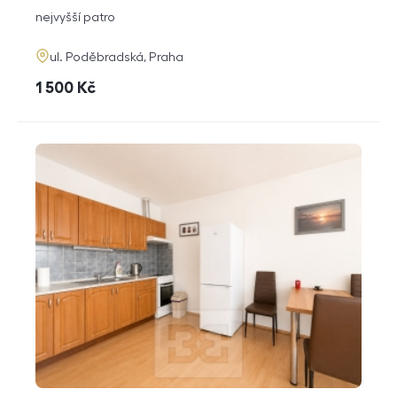
dispozice
funkce
nejvyšší patro
adresa
ul. Poděbradská, Praha
cena
1 500
Kč