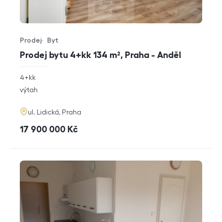
Prodej
Byt
Typ nabídky
Typ nemovitosti
Prodej bytu 4+kk 134 m², Praha - Anděl
rozměry
4+kk
dispozice
funkce
výtah
adresa
ul. Lidická, Praha
cena
17 900 000
Kč