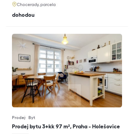
adresa
Chocerady, parcela
cena
dohodou
Prodej
Byt
Typ nabídky
Typ nemovitosti
Prodej bytu 3+kk 97 m², Praha - Holešovice