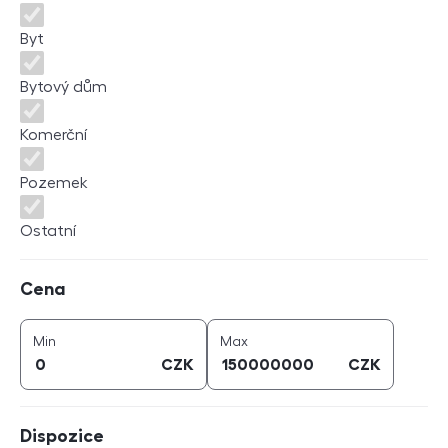
Byt
Bytový dům
Komerční
Pozemek
Ostatní
Cena
Cena
cena (
CZK
)
cena (
CZK
)
Min
Max
CZK
CZK
Dispozice