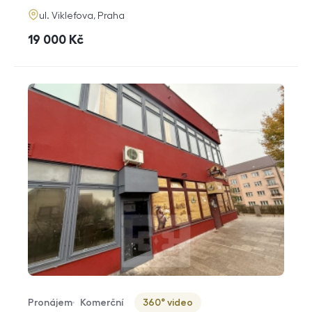
adresa
ul. Viklefova, Praha
cena
19 000
Kč
Pronájem
Komerční
360° video
Typ nabídky
Typ nemovitosti
Virtuální prohlídka