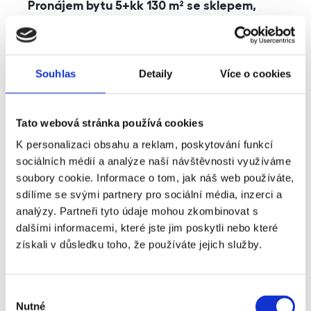
Pronájem bytu 5+kk 130 m² se sklepem,
balkonem a parkováním, Praha - Jinonice
rozměry
5+kk
dispozice
funkce
parkování
balkon
sklep
výtah
Souhlas
Detaily
Více o cookies
adresa
ul. Kohoutových, Praha
Tato webová stránka používá cookies
cena
49 000
Kč
K personalizaci obsahu a reklam, poskytování funkcí
sociálních médií a analýze naší návštěvnosti využíváme
soubory cookie. Informace o tom, jak náš web používáte,
sdílíme se svými partnery pro sociální média, inzerci a
analýzy. Partneři tyto údaje mohou zkombinovat s
dalšími informacemi, které jste jim poskytli nebo které
získali v důsledku toho, že používáte jejich služby.
Výběr
Nutné
souhlasu