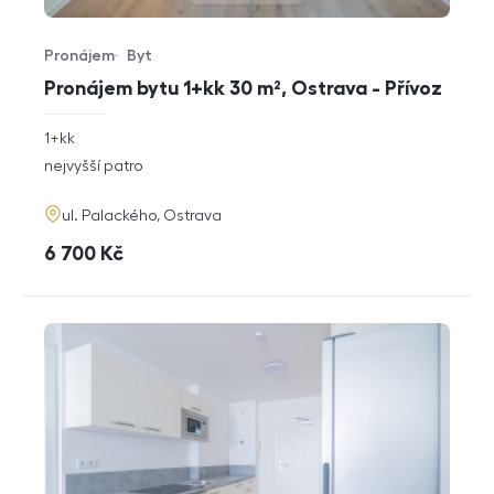
Pronájem
Byt
Typ nabídky
Typ nemovitosti
Pronájem bytu 1+kk 30 m², Ostrava - Přívoz
rozměry
1+kk
dispozice
funkce
nejvyšší patro
adresa
ul. Palackého, Ostrava
cena
6 700
Kč