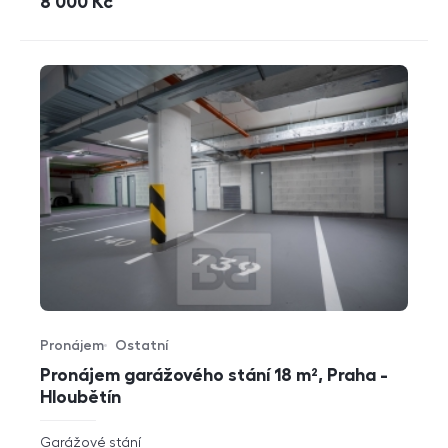
cena
8 000
Kč
Pronájem
Ostatní
Typ nabídky
Typ nemovitosti
Pronájem garážového stání 18 m², Praha -
Hloubětín
rozměry
Garážové stání