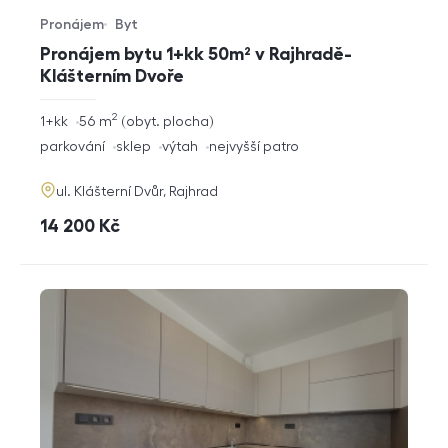
Pronájem
Byt
Typ nabídky
Typ nemovitosti
Pronájem bytu 1+kk 50m² v Rajhradě-
Klášterním Dvoře
2
rozměry
1+kk
56
m
obyt. plocha
dispozice
funkce
parkování
sklep
výtah
nejvyšší patro
adresa
ul. Klášterní Dvůr, Rajhrad
cena
14 200
Kč