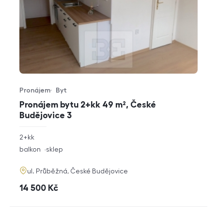
Pronájem
Byt
Typ nabídky
Typ nemovitosti
Pronájem bytu 2+kk 49 m², České
Budějovice 3
rozměry
2+kk
dispozice
funkce
balkon
sklep
adresa
ul. Průběžná, České Budějovice
cena
14 500
Kč