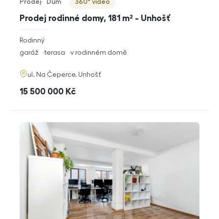
Prodej
Dům
360° video
Typ nabídky
Typ nemovitosti
Virtuální prohlídka
Prodej rodinné domy, 181 m² - Unhošť
rozměry
Rodinný
dispozice
funkce
garáž
terasa
v rodinném domě
adresa
ul. Na Čeperce, Unhošť
cena
15 500 000
Kč