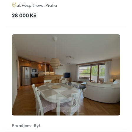
adresa
ul. Pospíšilova, Praha
cena
28 000
Kč
Pronájem
Byt
Typ nabídky
Typ nemovitosti