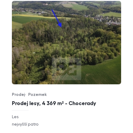
Prodej
Pozemek
Typ nabídky
Typ nemovitosti
Prodej lesy, 4 369 m² - Chocerady
rozměry
Les
dispozice
funkce
nejvyšší patro