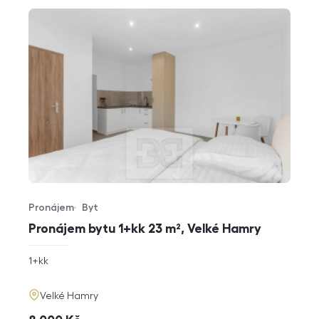
Pronájem
Byt
Typ nabídky
Typ nemovitosti
Pronájem bytu 1+kk 23 m², Velké Hamry
rozměry
1+kk
dispozice
funkce
adresa
Velké Hamry