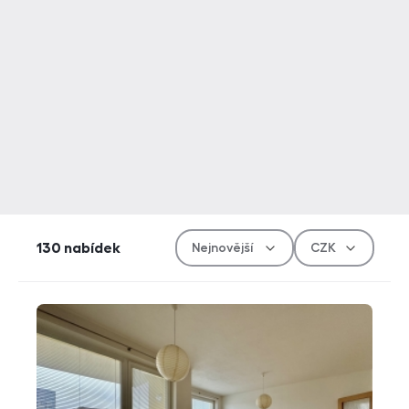
Řazen
Měn
130
nabídek