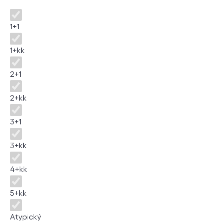
Dispozice
1+1
1+kk
2+1
2+kk
3+1
3+kk
4+kk
5+kk
Atypický