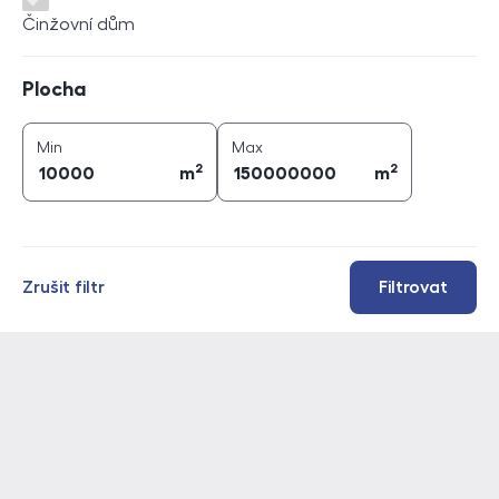
Činžovní dům
Plocha
Plocha
2
2
plocha (
m
)
plocha (
m
)
Min
Max
2
2
m
m
Zrušit filtr
Filtrovat