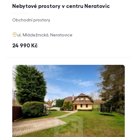
Nebytové prostory v centru Neratovic
rozměry
Obchodní prostory
dispozice
funkce
adresa
ul. Mládežnická, Neratovice
cena
24 990
Kč