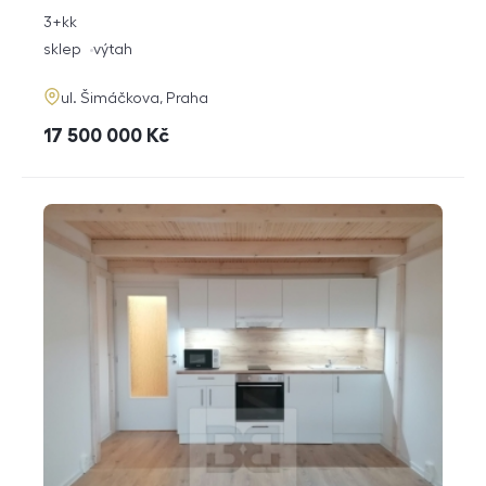
rozměry
3+kk
dispozice
funkce
sklep
výtah
adresa
ul. Šimáčkova, Praha
cena
17 500 000
Kč