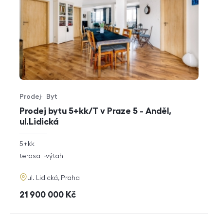
Prodej
Byt
Typ nabídky
Typ nemovitosti
Prodej bytu 5+kk/T v Praze 5 - Anděl,
ul.Lidická
rozměry
5+kk
dispozice
funkce
terasa
výtah
adresa
ul. Lidická, Praha
cena
21 900 000
Kč