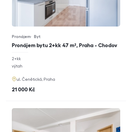
Pronájem
Byt
Typ nabídky
Typ nemovitosti
Pronájem bytu 2+kk 47 m², Praha - Chodov
rozměry
2+kk
dispozice
funkce
výtah
adresa
ul. Čenětická, Praha
cena
21 000
Kč