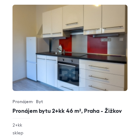
Pronájem
Byt
Typ nabídky
Typ nemovitosti
Pronájem bytu 2+kk 46 m², Praha - Žižkov
rozměry
2+kk
dispozice
funkce
sklep