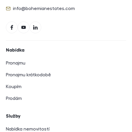
info@bohemianestates.com
E-mail
Sociální sítě
Facebook
YouTube
LinkedIn
Navigace v zápatí
Nabídka
Pronajmu
Pronajmu krátkodobě
Koupím
Prodám
Služby
Nabídka nemovitostí