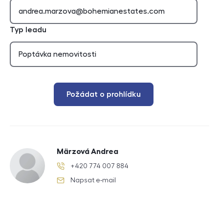
Typ leadu
Požádat o prohlídku
Märzová Andrea
+420 774 007 884
telefonní číslo
Napsat e-mail
e-mail