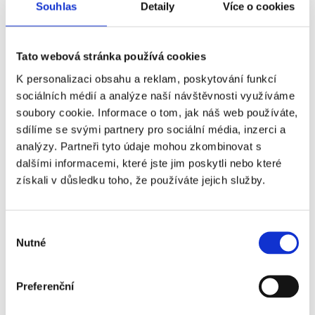
Souhlas
Detaily
Více o cookies
Tato webová stránka používá cookies
K personalizaci obsahu a reklam, poskytování funkcí
sociálních médií a analýze naší návštěvnosti využíváme
Reference od předchozího majitele
soubory cookie. Informace o tom, jak náš web používáte,
sdílíme se svými partnery pro sociální média, inzerci a
analýzy. Partneři tyto údaje mohou zkombinovat s
Jméno a příjmení majitele
dalšími informacemi, které jste jim poskytli nebo které
získali v důsledku toho, že používáte jejich služby.
E-mail na majitele
Výběr
Nutné
souhlasu
Telefon na majitele
Preferenční