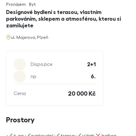
Pronájem
Byt
Typ nabídky
Typ nemovitosti
Designové bydlení s terasou, vlastním
parkováním, sklepem a atmosférou, kterou si
zamilujete
adresa
ul. Majerova, Plzeň
Parametry
2+1
Dispozice
6.
np
20 000 Kč
Cena
Prostory
ano
ano
ano
ano
ne
6. np
parkování
terasa
výtah
balkon