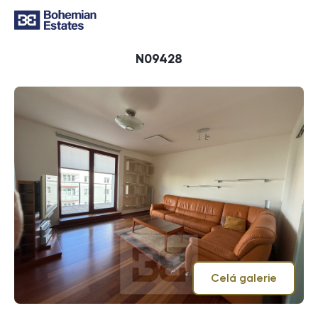
ID
N09428
Celá galerie