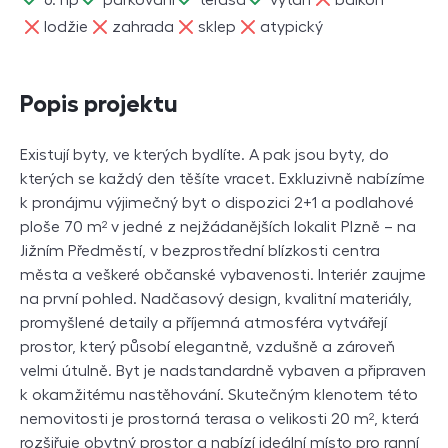
ne
ne
ne
ne
lodžie
zahrada
sklep
atypický
Popis projektu
Existují byty, ve kterých bydlíte. A pak jsou byty, do
kterých se každý den těšíte vracet. Exkluzivně nabízíme
k pronájmu výjimečný byt o dispozici 2+1 a podlahové
ploše 70 m² v jedné z nejžádanějších lokalit Plzně – na
Jižním Předměstí, v bezprostřední blízkosti centra
města a veškeré občanské vybavenosti. Interiér zaujme
na první pohled. Nadčasový design, kvalitní materiály,
promyšlené detaily a příjemná atmosféra vytvářejí
prostor, který působí elegantně, vzdušně a zároveň
velmi útulně. Byt je nadstandardně vybaven a připraven
k okamžitému nastěhování. Skutečným klenotem této
nemovitosti je prostorná terasa o velikosti 20 m², která
rozšiřuje obytný prostor a nabízí ideální místo pro ranní