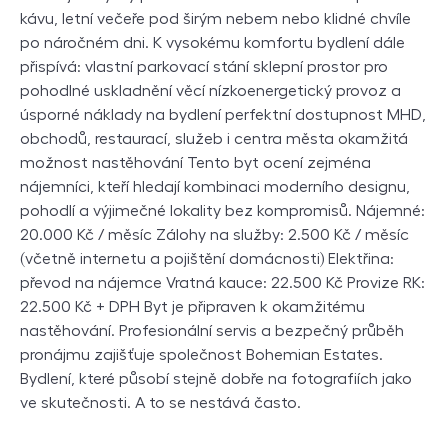
kávu, letní večeře pod širým nebem nebo klidné chvíle
po náročném dni. K vysokému komfortu bydlení dále
přispívá: vlastní parkovací stání sklepní prostor pro
pohodlné uskladnění věcí nízkoenergetický provoz a
úsporné náklady na bydlení perfektní dostupnost MHD,
obchodů, restaurací, služeb i centra města okamžitá
možnost nastěhování Tento byt ocení zejména
nájemníci, kteří hledají kombinaci moderního designu,
pohodlí a výjimečné lokality bez kompromisů. Nájemné:
20.000 Kč / měsíc Zálohy na služby: 2.500 Kč / měsíc
(včetně internetu a pojištění domácnosti) Elektřina:
převod na nájemce Vratná kauce: 22.500 Kč Provize RK:
22.500 Kč + DPH Byt je připraven k okamžitému
nastěhování. Profesionální servis a bezpečný průběh
pronájmu zajišťuje společnost Bohemian Estates.
Bydlení, které působí stejně dobře na fotografiích jako
ve skutečnosti. A to se nestává často.