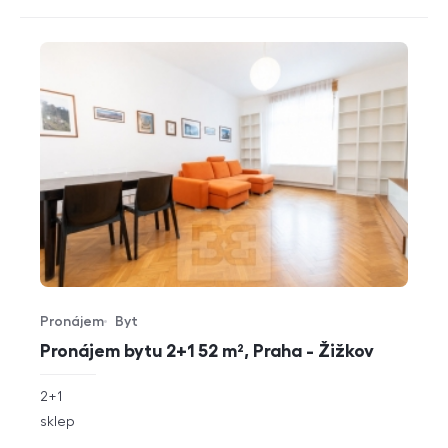
Pronájem
Byt
Typ nabídky
Typ nemovitosti
Pronájem bytu 2+1 52 m², Praha - Žižkov
rozměry
2+1
dispozice
funkce
sklep