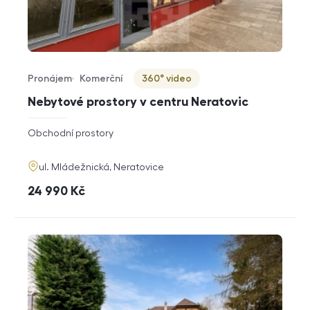
Pronájem
Komerční
360° video
Typ nabídky
Typ nemovitosti
Virtuální prohlídka
Nebytové prostory v centru Neratovic
rozměry
Obchodní prostory
dispozice
funkce
adresa
ul. Mládežnická, Neratovice
cena
24 990
Kč