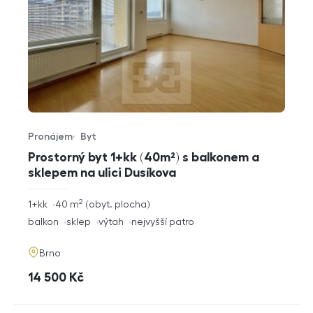
Pronájem
Byt
Typ nabídky
Typ nemovitosti
Prostorný byt 1+kk (40m²) s balkonem a
sklepem na ulici Dusíkova
2
rozměry
1+kk
40
m
obyt. plocha
dispozice
funkce
balkon
sklep
výtah
nejvyšší patro
adresa
Brno
cena
14 500
Kč