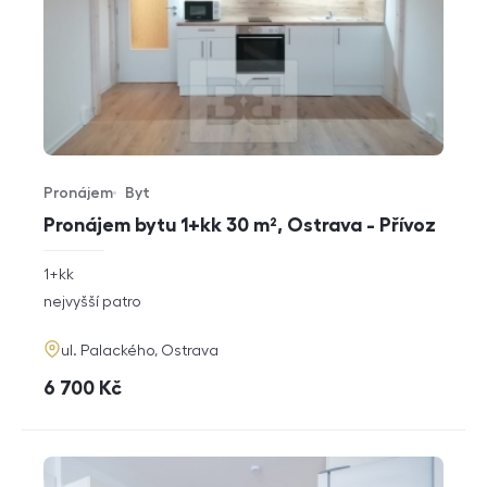
Pronájem
Byt
Typ nabídky
Typ nemovitosti
Pronájem bytu 1+kk 30 m², Ostrava - Přívoz
rozměry
1+kk
dispozice
funkce
nejvyšší patro
adresa
ul. Palackého, Ostrava
cena
6 700
Kč