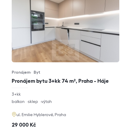
Pronájem
Byt
Typ nabídky
Typ nemovitosti
Pronájem bytu 3+kk 74 m², Praha - Háje
rozměry
3+kk
dispozice
funkce
balkon
sklep
výtah
adresa
ul. Emilie Hyblerové, Praha
cena
29 000
Kč