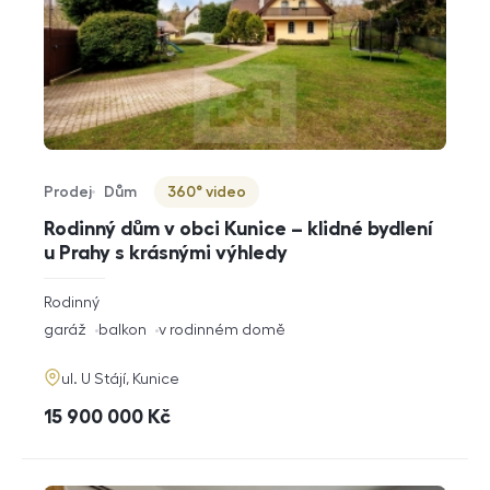
Prodej
Dům
360° video
Typ nabídky
Typ nemovitosti
Virtuální prohlídka
Rodinný dům v obci Kunice – klidné bydlení
u Prahy s krásnými výhledy
rozměry
Rodinný
dispozice
funkce
garáž
balkon
v rodinném domě
adresa
ul. U Stájí, Kunice
cena
15 900 000
Kč