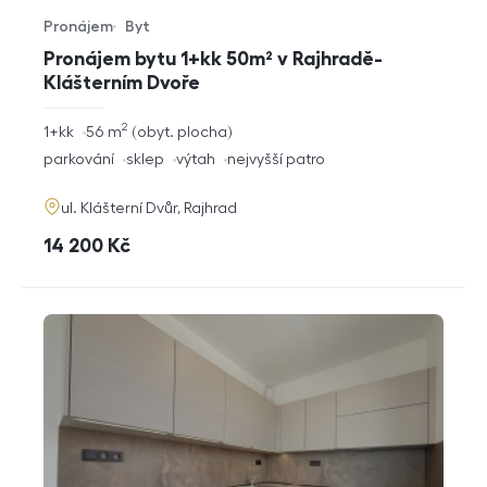
Pronájem
Byt
Typ nabídky
Typ nemovitosti
Pronájem bytu 1+kk 50m² v Rajhradě-
Klášterním Dvoře
2
rozměry
1+kk
56
m
obyt. plocha
dispozice
funkce
parkování
sklep
výtah
nejvyšší patro
adresa
ul. Klášterní Dvůr, Rajhrad
cena
14 200
Kč