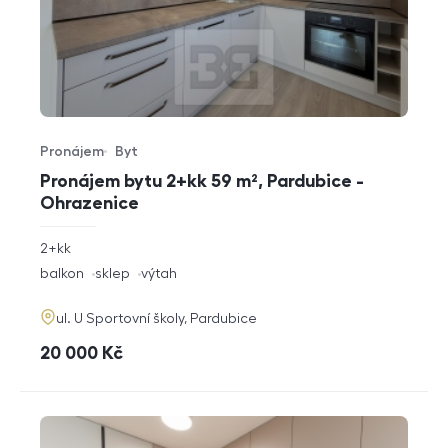
Pronájem
Byt
Typ nabídky
Typ nemovitosti
Pronájem bytu 2+kk 59 m², Pardubice -
Ohrazenice
rozměry
2+kk
dispozice
funkce
balkon
sklep
výtah
adresa
ul. U Sportovní školy, Pardubice
cena
20 000
Kč