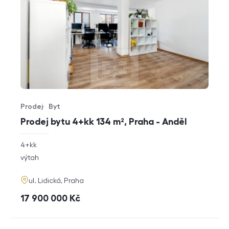
Prodej
Byt
Typ nabídky
Typ nemovitosti
Prodej bytu 4+kk 134 m², Praha - Anděl
rozměry
4+kk
dispozice
funkce
výtah
adresa
ul. Lidická, Praha
cena
17 900 000
Kč