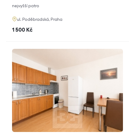
dispozice
funkce
nejvyšší patro
adresa
ul. Poděbradská, Praha
cena
1 500
Kč