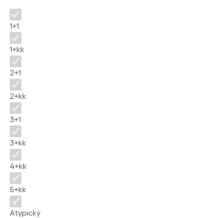
Dispozice
1+1
1+kk
2+1
2+kk
3+1
3+kk
4+kk
5+kk
Atypický