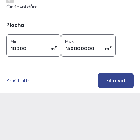
Činžovní dům
Plocha
Plocha
2
2
plocha (
m
)
plocha (
m
)
Min
Max
2
2
m
m
Zrušit filtr
Filtrovat