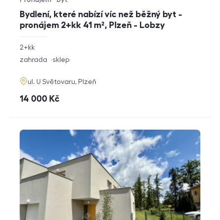
Typ nabídky
Typ nemovitosti
Bydlení, které nabízí víc než běžný byt -
pronájem 2+kk 41 m², Plzeň - Lobzy
rozměry
2+kk
dispozice
funkce
zahrada
sklep
adresa
ul. U Světovaru, Plzeň
cena
14 000
Kč