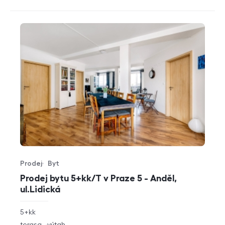
Prodej
Byt
Typ nabídky
Typ nemovitosti
Prodej bytu 5+kk/T v Praze 5 - Anděl,
ul.Lidická
rozměry
5+kk
dispozice
funkce