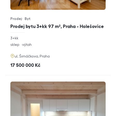
Prodej
Byt
Typ nabídky
Typ nemovitosti
Prodej bytu 3+kk 97 m², Praha - Holešovice
rozměry
3+kk
dispozice
funkce
sklep
výtah
adresa
ul. Šimáčkova, Praha
cena
17 500 000
Kč