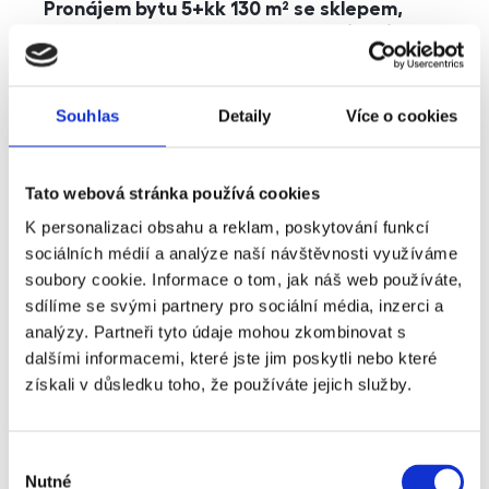
Pronájem bytu 5+kk 130 m² se sklepem,
balkonem a parkováním, Praha - Jinonice
rozměry
5+kk
dispozice
funkce
parkování
balkon
sklep
výtah
Souhlas
Detaily
Více o cookies
adresa
ul. Kohoutových, Praha
Tato webová stránka používá cookies
cena
49 000
Kč
K personalizaci obsahu a reklam, poskytování funkcí
sociálních médií a analýze naší návštěvnosti využíváme
soubory cookie. Informace o tom, jak náš web používáte,
sdílíme se svými partnery pro sociální média, inzerci a
analýzy. Partneři tyto údaje mohou zkombinovat s
dalšími informacemi, které jste jim poskytli nebo které
získali v důsledku toho, že používáte jejich služby.
Výběr
Nutné
souhlasu