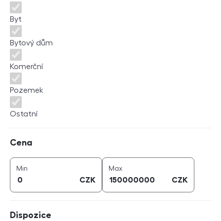
Byt
Bytový dům
Komerční
Pozemek
Ostatní
Cena
Cena
cena (
CZK
)
cena (
CZK
)
Min
Max
CZK
CZK
Dispozice