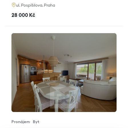
adresa
ul. Pospíšilova, Praha
cena
28 000
Kč
Pronájem
Byt
Typ nabídky
Typ nemovitosti