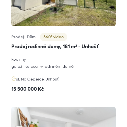
Prodej
Dům
360° video
Typ nabídky
Typ nemovitosti
Virtuální prohlídka
Prodej rodinné domy, 181 m² - Unhošť
rozměry
Rodinný
dispozice
funkce
garáž
terasa
v rodinném domě
adresa
ul. Na Čeperce, Unhošť
cena
15 500 000
Kč