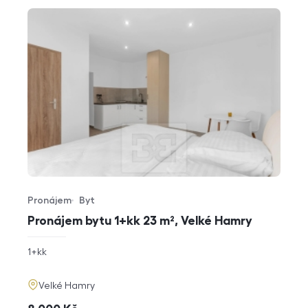
Pronájem
Byt
Typ nabídky
Typ nemovitosti
Pronájem bytu 1+kk 23 m², Velké Hamry
rozměry
1+kk
dispozice
funkce
adresa
Velké Hamry