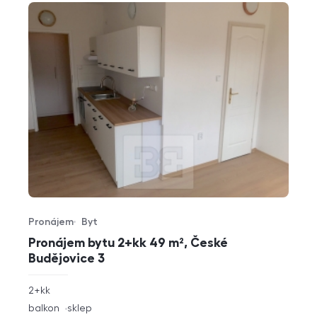
Pronájem
Byt
Typ nabídky
Typ nemovitosti
Pronájem bytu 2+kk 49 m², České
Budějovice 3
rozměry
2+kk
dispozice
funkce
balkon
sklep