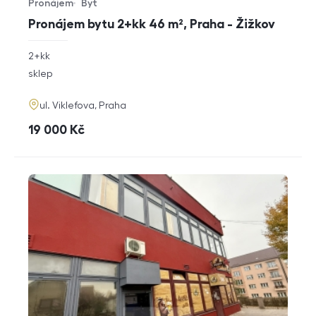
Pronájem
Byt
Typ nabídky
Typ nemovitosti
Pronájem bytu 2+kk 46 m², Praha - Žižkov
rozměry
2+kk
dispozice
funkce
sklep
adresa
ul. Viklefova, Praha
cena
19 000
Kč