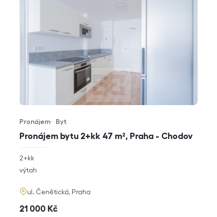
Pronájem
Byt
Typ nabídky
Typ nemovitosti
Pronájem bytu 2+kk 47 m², Praha - Chodov
rozměry
2+kk
dispozice
funkce
výtah
adresa
ul. Čenětická, Praha
cena
21 000
Kč