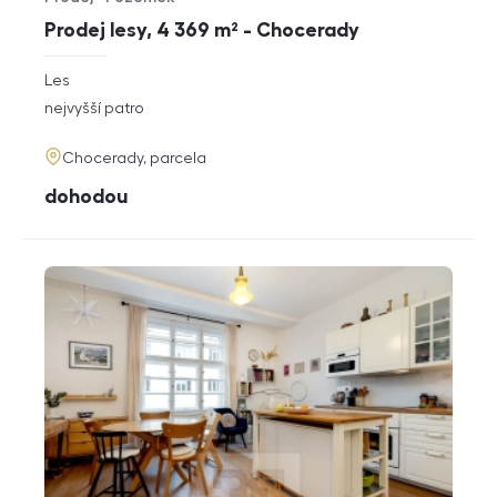
Typ nabídky
Typ nemovitosti
Prodej lesy, 4 369 m² - Chocerady
rozměry
Les
dispozice
funkce
nejvyšší patro
adresa
Chocerady, parcela
cena
dohodou