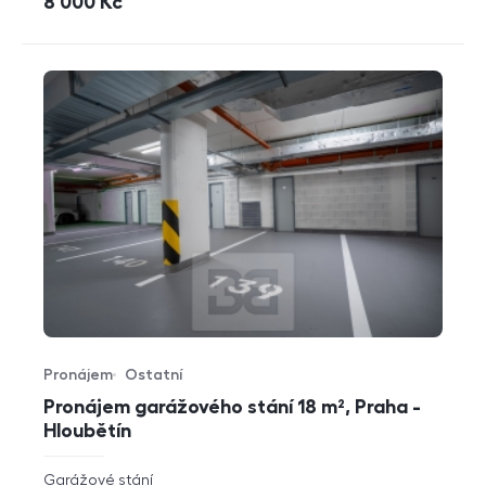
cena
8 000
Kč
Pronájem
Ostatní
Typ nabídky
Typ nemovitosti
Pronájem garážového stání 18 m², Praha -
Hloubětín
rozměry
Garážové stání