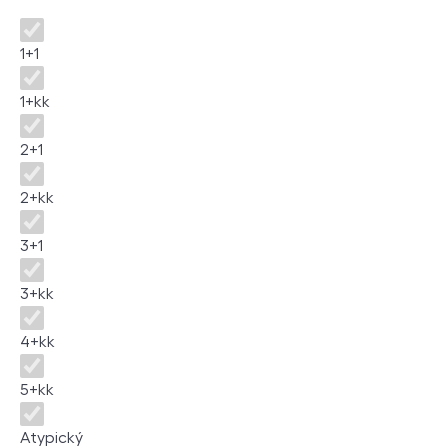
Dispozice
1+1
1+kk
2+1
2+kk
3+1
3+kk
4+kk
5+kk
Atypický