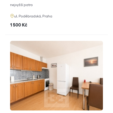
dispozice
funkce
nejvyšší patro
adresa
ul. Poděbradská, Praha
cena
1 500
Kč