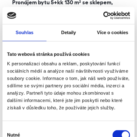
Pronájem bytu 5+kk 130 m² se sklepem,
balkonem a parkováním, Praha - Jinonice
rozměry
5+kk
dispozice
funkce
parkování
balkon
sklep
výtah
Souhlas
Detaily
Více o cookies
adresa
ul. Kohoutových, Praha
Tato webová stránka používá cookies
cena
49 000
Kč
K personalizaci obsahu a reklam, poskytování funkcí
sociálních médií a analýze naší návštěvnosti využíváme
soubory cookie. Informace o tom, jak náš web používáte,
sdílíme se svými partnery pro sociální média, inzerci a
analýzy. Partneři tyto údaje mohou zkombinovat s
dalšími informacemi, které jste jim poskytli nebo které
získali v důsledku toho, že používáte jejich služby.
Výběr
Nutné
souhlasu