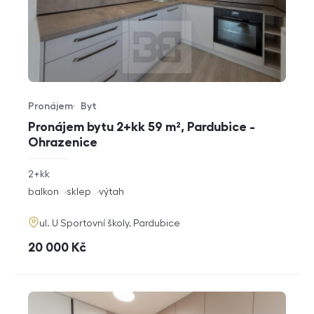
Pronájem
Byt
Typ nabídky
Typ nemovitosti
Pronájem bytu 2+kk 59 m², Pardubice -
Ohrazenice
rozměry
2+kk
dispozice
funkce
balkon
sklep
výtah
adresa
ul. U Sportovní školy, Pardubice
cena
20 000
Kč