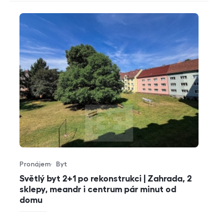
Pronájem
Byt
Typ nabídky
Typ nemovitosti
Světlý byt 2+1 po rekonstrukci | Zahrada, 2
sklepy, meandr i centrum pár minut od
domu