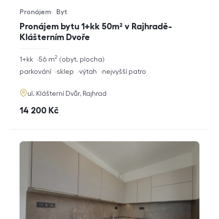
Pronájem
Byt
Typ nabídky
Typ nemovitosti
Pronájem bytu 1+kk 50m² v Rajhradě-
Klášterním Dvoře
2
rozměry
1+kk
56
m
obyt. plocha
dispozice
funkce
parkování
sklep
výtah
nejvyšší patro
adresa
ul. Klášterní Dvůr, Rajhrad
cena
14 200
Kč