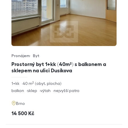
Pronájem
Byt
Typ nabídky
Typ nemovitosti
Prostorný byt 1+kk (40m²) s balkonem a
sklepem na ulici Dusíkova
2
rozměry
1+kk
40
m
obyt. plocha
dispozice
funkce
balkon
sklep
výtah
nejvyšší patro
adresa
Brno
cena
14 500
Kč