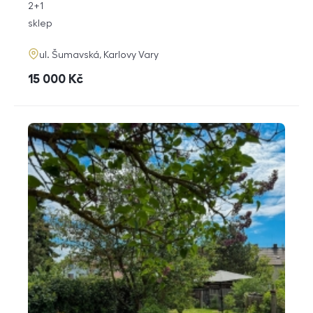
rozměry
2+1
dispozice
funkce
sklep
adresa
ul. Šumavská, Karlovy Vary
cena
15 000
Kč