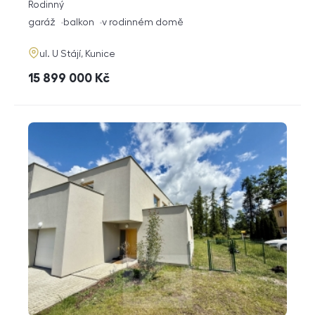
rozměry
Rodinný
dispozice
funkce
garáž
balkon
v rodinném domě
adresa
ul. U Stájí, Kunice
cena
15 899 000
Kč