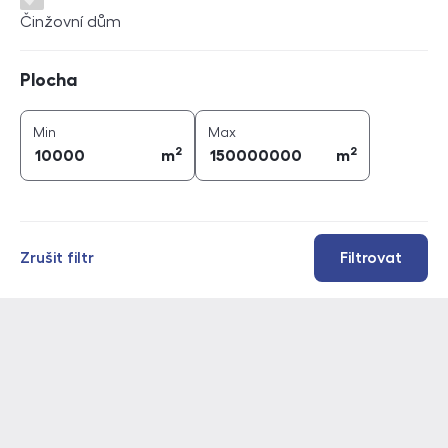
Činžovní dům
Plocha
Plocha
2
2
plocha (
m
)
plocha (
m
)
Min
Max
2
2
m
m
Zrušit filtr
Filtrovat