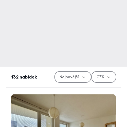
Řazen
Měn
132
nabídek