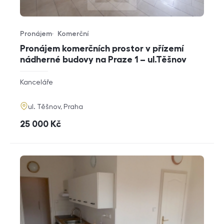
Pronájem
Komerční
Typ nabídky
Typ nemovitosti
Pronájem komerčních prostor v přízemí
nádherné budovy na Praze 1 – ul.Těšnov
rozměry
Kanceláře
dispozice
funkce
adresa
ul. Těšnov, Praha
cena
25 000
Kč