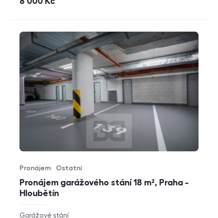
cena
8 000
Kč
Pronájem
Ostatní
Typ nabídky
Typ nemovitosti
Pronájem garážového stání 18 m², Praha -
Hloubětín
rozměry
Garážové stání