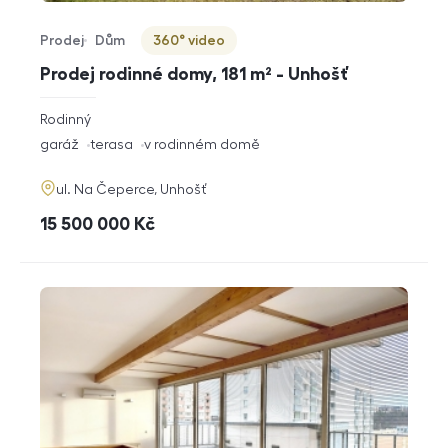
Prodej
Dům
360° video
Typ nabídky
Typ nemovitosti
Virtuální prohlídka
Prodej rodinné domy, 181 m² - Unhošť
rozměry
Rodinný
dispozice
funkce
garáž
terasa
v rodinném domě
adresa
ul. Na Čeperce, Unhošť
cena
15 500 000
Kč