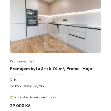
Pronájem
Byt
Typ nabídky
Typ nemovitosti
Pronájem bytu 3+kk 74 m², Praha - Háje
rozměry
3+kk
dispozice
funkce
balkon
sklep
výtah
adresa
ul. Emilie Hyblerové, Praha
cena
29 000
Kč