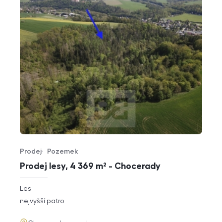
Prodej
Pozemek
Typ nabídky
Typ nemovitosti
Prodej lesy, 4 369 m² - Chocerady
rozměry
Les
dispozice
funkce
nejvyšší patro