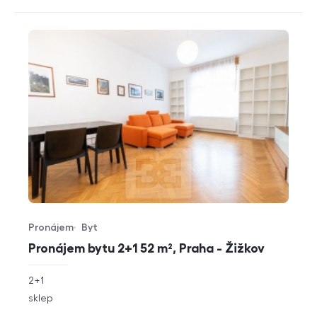
Pronájem
Byt
Typ nabídky
Typ nemovitosti
Pronájem bytu 2+1 52 m², Praha - Žižkov
rozměry
2+1
dispozice
funkce
sklep