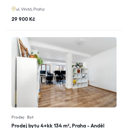
adresa
ul. Vlnitá, Praha
cena
29 900
Kč
Prodej
Byt
Typ nabídky
Typ nemovitosti
Prodej bytu 4+kk 134 m², Praha - Anděl