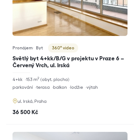
Pronájem
Byt
360° video
Typ nabídky
Typ nemovitosti
Virtuální prohlídka
Světlý byt 4+kk/B/G v projektu v Praze 6 –
Červený Vrch, ul. Irská
2
rozměry
4+kk
153
m
obyt. plocha
dispozice
funkce
parkování
terasa
balkon
lodžie
výtah
adresa
ul. Irská, Praha
cena
36 500
Kč