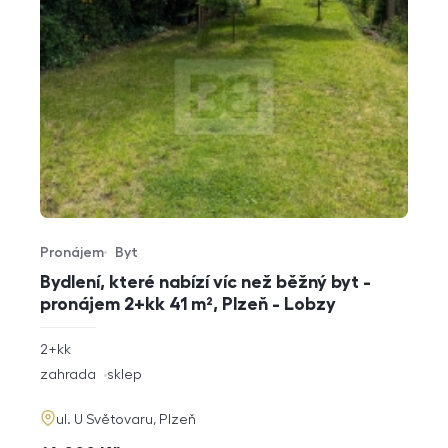
Pronájem
Byt
Typ nabídky
Typ nemovitosti
Bydlení, které nabízí víc než běžný byt -
pronájem 2+kk 41 m², Plzeň - Lobzy
rozměry
2+kk
dispozice
funkce
zahrada
sklep
adresa
ul. U Světovaru, Plzeň