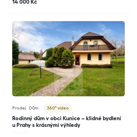
cena
14 000
Kč
Prodej
Dům
360° video
Typ nabídky
Typ nemovitosti
Virtuální prohlídka
Rodinný dům v obci Kunice – klidné bydlení
u Prahy s krásnými výhledy