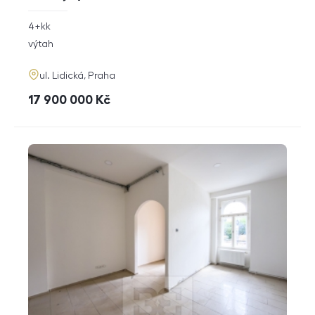
rozměry
4+kk
dispozice
funkce
výtah
adresa
ul. Lidická, Praha
cena
17 900 000
Kč