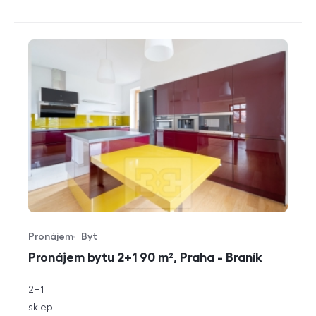
Pronájem
Byt
Typ nabídky
Typ nemovitosti
Pronájem bytu 2+1 90 m², Praha - Braník
rozměry
2+1
dispozice
funkce
sklep