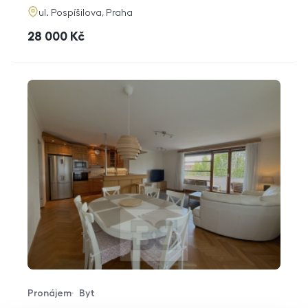
adresa
ul. Pospíšilova, Praha
cena
28 000
Kč
Pronájem
Byt
Typ nabídky
Typ nemovitosti