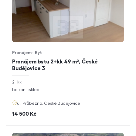
Pronájem
Byt
Typ nabídky
Typ nemovitosti
Pronájem bytu 2+kk 49 m², České
Budějovice 3
rozměry
2+kk
dispozice
funkce
balkon
sklep
adresa
ul. Průběžná, České Budějovice
cena
14 500
Kč