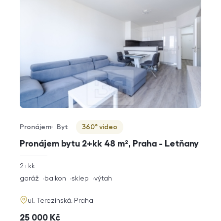
Pronájem
Byt
360° video
Typ nabídky
Typ nemovitosti
Virtuální prohlídka
Pronájem bytu 2+kk 48 m², Praha - Letňany
rozměry
2+kk
dispozice
funkce
garáž
balkon
sklep
výtah
adresa
ul. Terezínská, Praha
cena
25 000
Kč