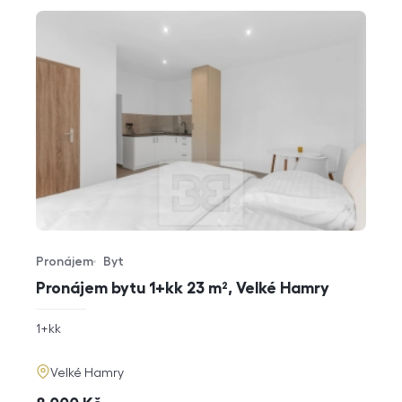
Pronájem
Byt
Typ nabídky
Typ nemovitosti
Pronájem bytu 1+kk 23 m², Velké Hamry
rozměry
1+kk
dispozice
funkce
adresa
Velké Hamry