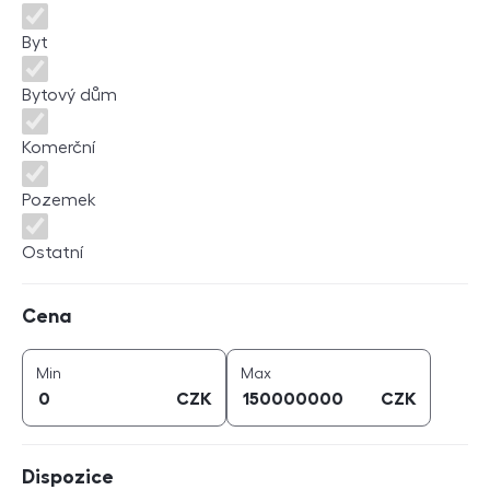
Byt
Bytový dům
Komerční
Pozemek
Ostatní
Cena
Cena
cena (
CZK
)
cena (
CZK
)
Min
Max
CZK
CZK
Dispozice