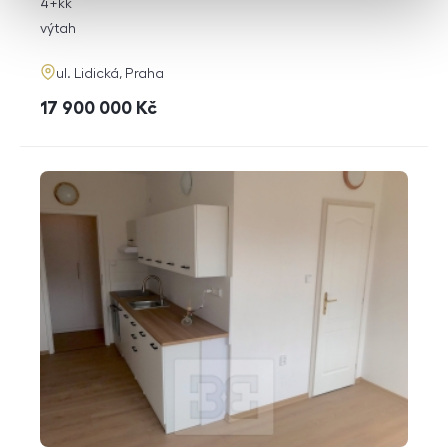
rozměry
4+kk
dispozice
funkce
výtah
adresa
ul. Lidická, Praha
cena
17 900 000
Kč