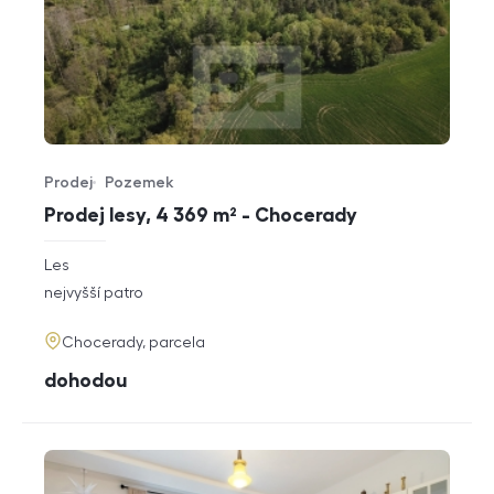
Prodej
Pozemek
Typ nabídky
Typ nemovitosti
Prodej lesy, 4 369 m² - Chocerady
rozměry
Les
dispozice
funkce
nejvyšší patro
adresa
Chocerady, parcela
cena
dohodou