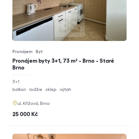
Pronájem
Byt
Typ nabídky
Typ nemovitosti
Pronájem byty 3+1, 73 m² - Brno - Staré
Brno
rozměry
3+1
dispozice
funkce
balkon
lodžie
sklep
výtah
adresa
ul. Křížová, Brno
cena
25 000
Kč