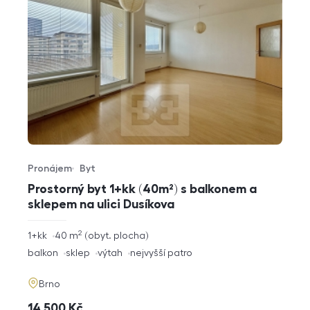
Pronájem
Byt
Typ nabídky
Typ nemovitosti
Prostorný byt 1+kk (40m²) s balkonem a
sklepem na ulici Dusíkova
2
rozměry
1+kk
40
m
obyt. plocha
dispozice
funkce
balkon
sklep
výtah
nejvyšší patro
adresa
Brno
cena
14 500
Kč