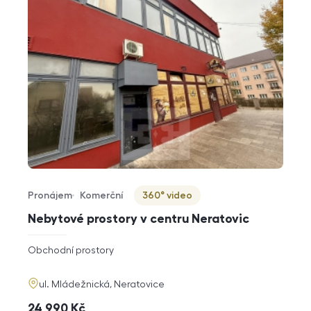
Pronájem
Komerční
360° video
Typ nabídky
Typ nemovitosti
Virtuální prohlídka
Nebytové prostory v centru Neratovic
rozměry
Obchodní prostory
dispozice
funkce
adresa
ul. Mládežnická, Neratovice
cena
24 990
Kč