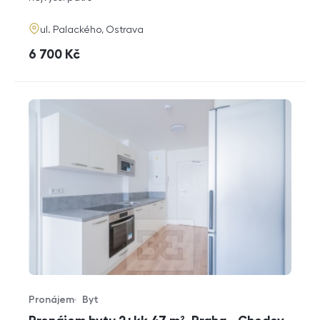
adresa
ul. Palackého, Ostrava
cena
6 700
Kč
Pronájem
Byt
Typ nabídky
Typ nemovitosti