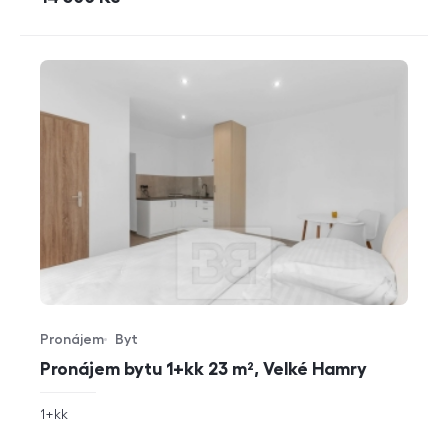
Pronájem
Byt
Typ nabídky
Typ nemovitosti
Pronájem bytu 1+kk 23 m², Velké Hamry
rozměry
1+kk
dispozice
funkce