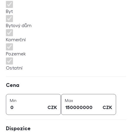
Byt
Bytový dům
Komerční
Pozemek
Ostatní
Cena
Cena
cena (
CZK
)
cena (
CZK
)
Min
Max
CZK
CZK
Dispozice