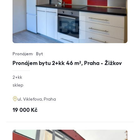
Pronájem
Byt
Typ nabídky
Typ nemovitosti
Pronájem bytu 2+kk 46 m², Praha - Žižkov
rozměry
2+kk
dispozice
funkce
sklep
adresa
ul. Viklefova, Praha
cena
19 000
Kč