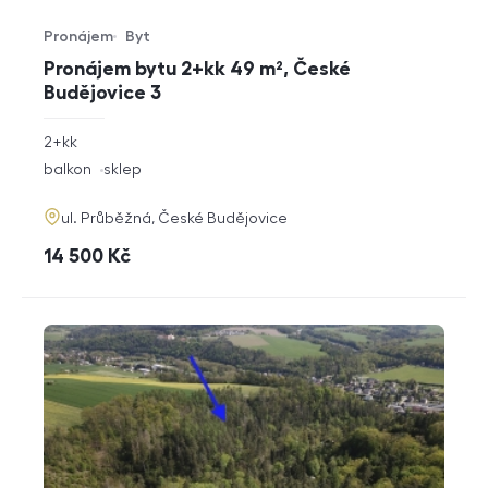
Pronájem
Byt
Typ nabídky
Typ nemovitosti
Pronájem bytu 2+kk 49 m², České
Budějovice 3
rozměry
2+kk
dispozice
funkce
balkon
sklep
adresa
ul. Průběžná, České Budějovice
cena
14 500
Kč