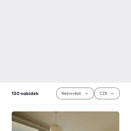
Řazen
Měn
130
nabídek