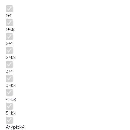
Dispozice
1+1
1+kk
2+1
2+kk
3+1
3+kk
4+kk
5+kk
Atypický