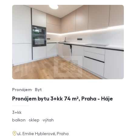
Pronájem
Byt
Typ nabídky
Typ nemovitosti
Pronájem bytu 3+kk 74 m², Praha - Háje
rozměry
3+kk
dispozice
funkce
balkon
sklep
výtah
adresa
ul. Emilie Hyblerové, Praha