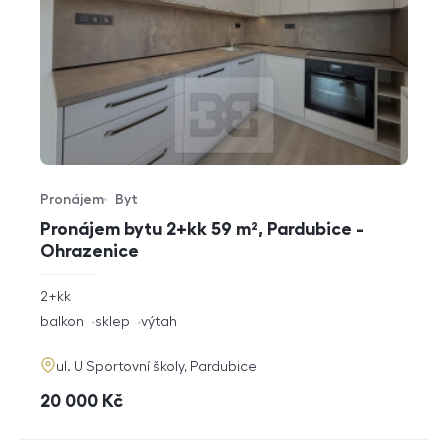
Pronájem
Byt
Typ nabídky
Typ nemovitosti
Pronájem bytu 2+kk 59 m², Pardubice -
Ohrazenice
rozměry
2+kk
dispozice
funkce
balkon
sklep
výtah
adresa
ul. U Sportovní školy, Pardubice
cena
20 000
Kč