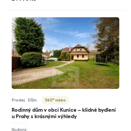
Prodej
Dům
360° video
Typ nabídky
Typ nemovitosti
Virtuální prohlídka
Rodinný dům v obci Kunice – klidné bydlení
u Prahy s krásnými výhledy
rozměry
Rodinný