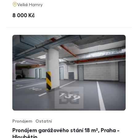
adresa
Velké Hamry
cena
8 000
Kč
Pronájem
Ostatní
Typ nabídky
Typ nemovitosti
Pronájem garážového stání 18 m², Praha -
Hloubětín