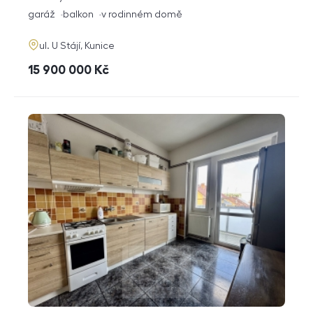
dispozice
funkce
garáž
balkon
v rodinném domě
adresa
ul. U Stájí, Kunice
cena
15 900 000
Kč