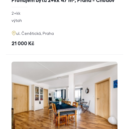
Pronájem bytu 2+kk 47 m², Praha - Chodov
rozměry
2+kk
dispozice
funkce
výtah
adresa
ul. Čenětická, Praha
cena
21 000
Kč