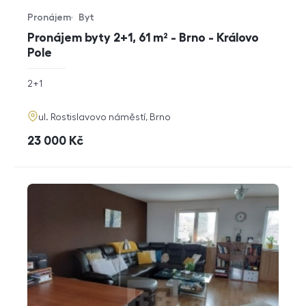
Pronájem
Byt
Typ nabídky
Typ nemovitosti
Pronájem byty 2+1, 61 m² - Brno - Královo
Pole
rozměry
2+1
dispozice
funkce
adresa
ul. Rostislavovo náměstí, Brno
cena
23 000
Kč