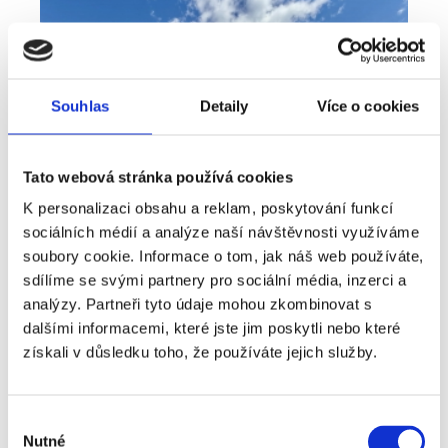
Souhlas
Detaily
Více o cookies
Tato webová stránka používá cookies
K personalizaci obsahu a reklam, poskytování funkcí
sociálních médií a analýze naší návštěvnosti využíváme
soubory cookie. Informace o tom, jak náš web používáte,
sdílíme se svými partnery pro sociální média, inzerci a
Prodej
Dům
360° video
analýzy. Partneři tyto údaje mohou zkombinovat s
Typ nabídky
Typ nemovitosti
Virtuální prohlídka
dalšími informacemi, které jste jim poskytli nebo které
Prodej rodinné domy, 181 m² - Unhošť
získali v důsledku toho, že používáte jejich služby.
rozměry
Rodinný
dispozice
funkce
garáž
terasa
v rodinném domě
Výběr
Nutné
souhlasu
adresa
ul. Na Čeperce, Unhošť