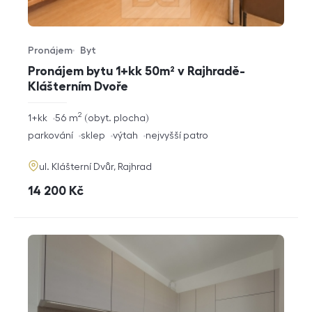
Pronájem
Byt
Typ nabídky
Typ nemovitosti
Pronájem bytu 1+kk 50m² v Rajhradě-
Klášterním Dvoře
2
rozměry
1+kk
56
m
obyt. plocha
dispozice
funkce
parkování
sklep
výtah
nejvyšší patro
adresa
ul. Klášterní Dvůr, Rajhrad
cena
14 200
Kč