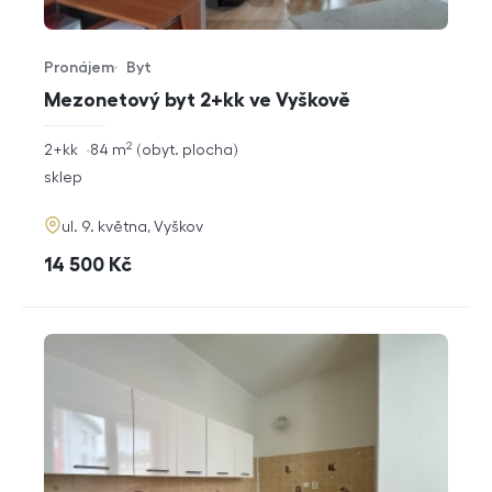
Pronájem
Byt
Typ nabídky
Typ nemovitosti
Mezonetový byt 2+kk ve Vyškově
2
rozměry
2+kk
84
m
obyt. plocha
dispozice
funkce
sklep
adresa
ul. 9. května, Vyškov
cena
14 500
Kč