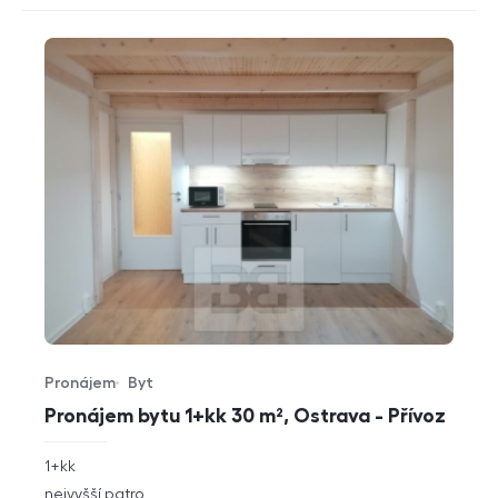
Pronájem
Byt
Typ nabídky
Typ nemovitosti
Pronájem bytu 1+kk 30 m², Ostrava - Přívoz
rozměry
1+kk
dispozice
funkce
nejvyšší patro