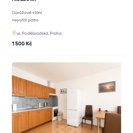
rozměry
Garážové stání
dispozice
funkce
nejvyšší patro
adresa
ul. Poděbradská, Praha
cena
1 500
Kč