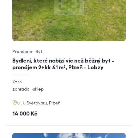
Pronájem
Byt
Typ nabídky
Typ nemovitosti
Bydlení, které nabízí víc než běžný byt -
pronájem 2+kk 41 m², Plzeň - Lobzy
rozměry
2+kk
dispozice
funkce
zahrada
sklep
adresa
ul. U Světovaru, Plzeň
cena
14 000
Kč