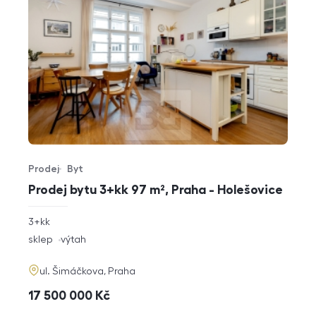
Prodej
Byt
Typ nabídky
Typ nemovitosti
Prodej bytu 3+kk 97 m², Praha - Holešovice
rozměry
3+kk
dispozice
funkce
sklep
výtah
adresa
ul. Šimáčkova, Praha
cena
17 500 000
Kč