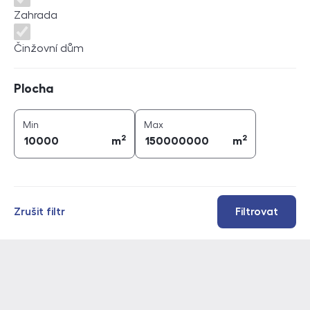
Zahrada
Činžovní dům
Plocha
Plocha
2
2
plocha (
m
)
plocha (
m
)
Min
Max
2
2
m
m
Zrušit filtr
Filtrovat