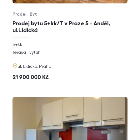
Prodej
Byt
Typ nabídky
Typ nemovitosti
Prodej bytu 5+kk/T v Praze 5 - Anděl,
ul.Lidická
rozměry
5+kk
dispozice
funkce
terasa
výtah
adresa
ul. Lidická, Praha
cena
21 900 000
Kč