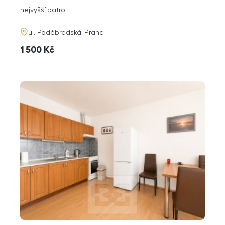
dispozice
funkce
nejvyšší patro
adresa
ul. Poděbradská, Praha
cena
1 500
Kč