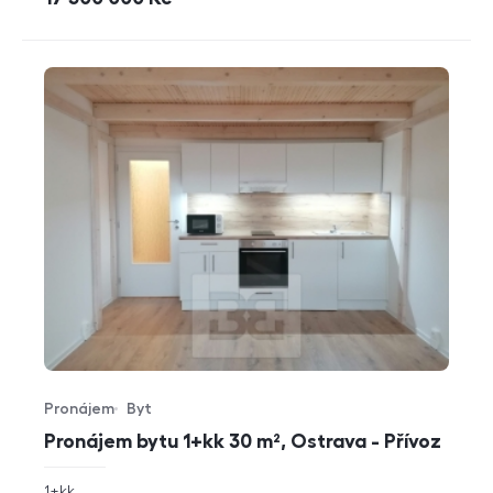
Pronájem
Byt
Typ nabídky
Typ nemovitosti
Pronájem bytu 1+kk 30 m², Ostrava - Přívoz
rozměry
1+kk