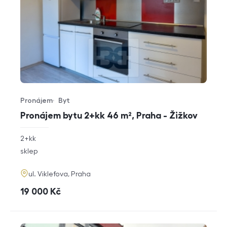
Pronájem
Byt
Typ nabídky
Typ nemovitosti
Pronájem bytu 2+kk 46 m², Praha - Žižkov
rozměry
2+kk
dispozice
funkce
sklep
adresa
ul. Viklefova, Praha
cena
19 000
Kč