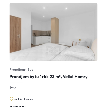
Pronájem
Byt
Typ nabídky
Typ nemovitosti
Pronájem bytu 1+kk 23 m², Velké Hamry
rozměry
1+kk
dispozice
funkce
adresa
Velké Hamry