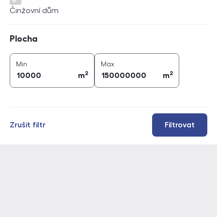
Činžovní dům
Plocha
Plocha
2
2
plocha (
m
)
plocha (
m
)
Min
Max
2
2
m
m
Zrušit filtr
Filtrovat