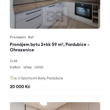
Pronájem
Byt
Typ nabídky
Typ nemovitosti
Pronájem bytu 2+kk 59 m², Pardubice -
Ohrazenice
rozměry
2+kk
dispozice
funkce
balkon
sklep
výtah
adresa
ul. U Sportovní školy, Pardubice
cena
20 000
Kč