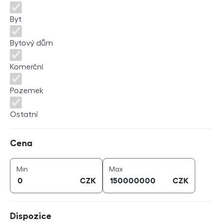
Byt
Bytový dům
Komerční
Pozemek
Ostatní
Cena
Cena
cena (
CZK
)
cena (
CZK
)
Min
Max
CZK
CZK
Dispozice