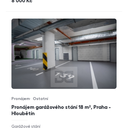
cena
8 000
Kč
Pronájem
Ostatní
Typ nabídky
Typ nemovitosti
Pronájem garážového stání 18 m², Praha -
Hloubětín
rozměry
Garážové stání