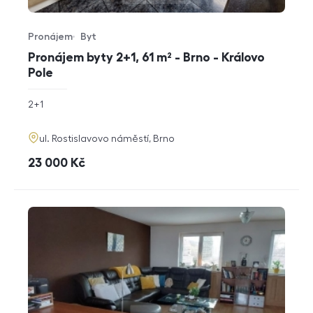
Pronájem
Byt
Typ nabídky
Typ nemovitosti
Pronájem byty 2+1, 61 m² - Brno - Královo
Pole
rozměry
2+1
dispozice
funkce
adresa
ul. Rostislavovo náměstí, Brno
cena
23 000
Kč