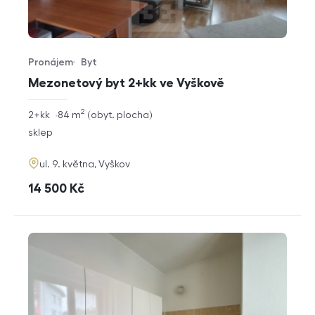
Pronájem
Byt
Typ nabídky
Typ nemovitosti
Mezonetový byt 2+kk ve Vyškově
2
rozměry
2+kk
84
m
obyt. plocha
dispozice
funkce
sklep
adresa
ul. 9. května, Vyškov
cena
14 500
Kč