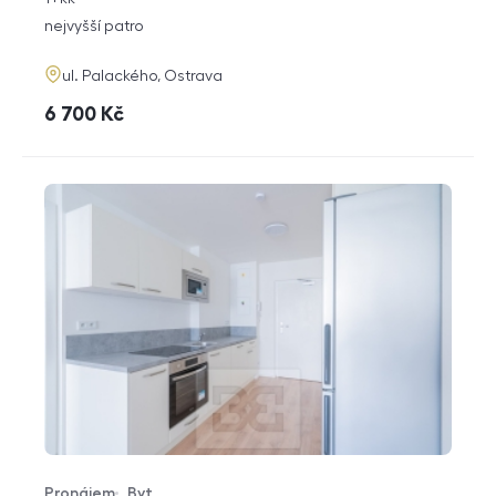
dispozice
funkce
nejvyšší patro
adresa
ul. Palackého, Ostrava
cena
6 700
Kč
Pronájem
Byt