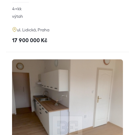
rozměry
4+kk
dispozice
funkce
výtah
adresa
ul. Lidická, Praha
cena
17 900 000
Kč