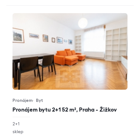
Pronájem
Byt
Typ nabídky
Typ nemovitosti
Pronájem bytu 2+1 52 m², Praha - Žižkov
rozměry
2+1
dispozice
funkce
sklep