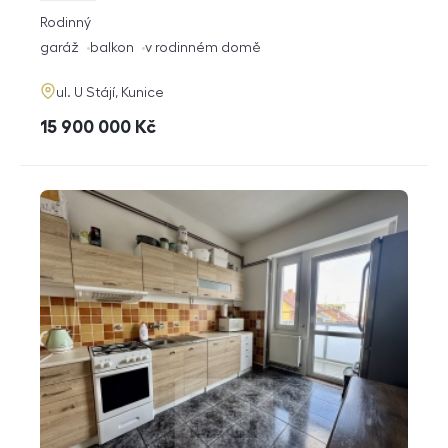
rozměry
Rodinný
dispozice
funkce
garáž
balkon
v rodinném domě
adresa
ul. U Stájí, Kunice
cena
15 900 000
Kč