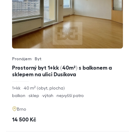
Pronájem
Byt
Typ nabídky
Typ nemovitosti
Prostorný byt 1+kk (40m²) s balkonem a
sklepem na ulici Dusíkova
2
rozměry
1+kk
40
m
obyt. plocha
dispozice
funkce
balkon
sklep
výtah
nejvyšší patro
adresa
Brno
cena
14 500
Kč