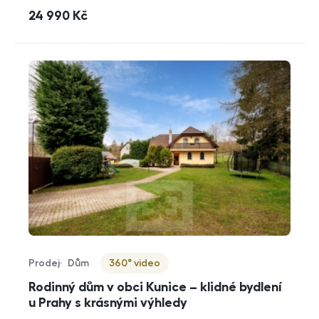
cena
24 990
Kč
Prodej
Dům
360° video
Typ nabídky
Typ nemovitosti
Virtuální prohlídka
Rodinný dům v obci Kunice – klidné bydlení
u Prahy s krásnými výhledy