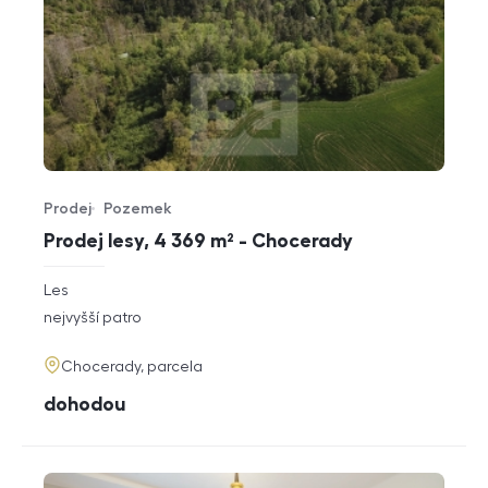
Prodej
Pozemek
Typ nabídky
Typ nemovitosti
Prodej lesy, 4 369 m² - Chocerady
rozměry
Les
dispozice
funkce
nejvyšší patro
adresa
Chocerady, parcela
cena
dohodou