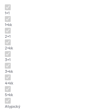
Dispozice
1+1
1+kk
2+1
2+kk
3+1
3+kk
4+kk
5+kk
Atypický