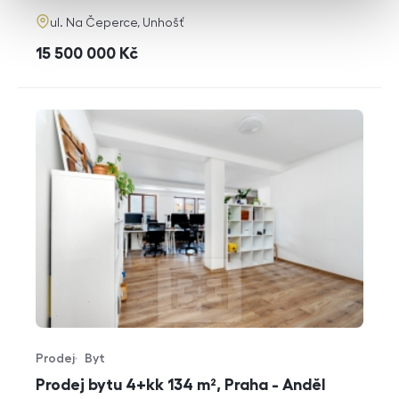
adresa
ul. Na Čeperce, Unhošť
cena
15 500 000
Kč
Prodej
Byt
Typ nabídky
Typ nemovitosti
Prodej bytu 4+kk 134 m², Praha - Anděl