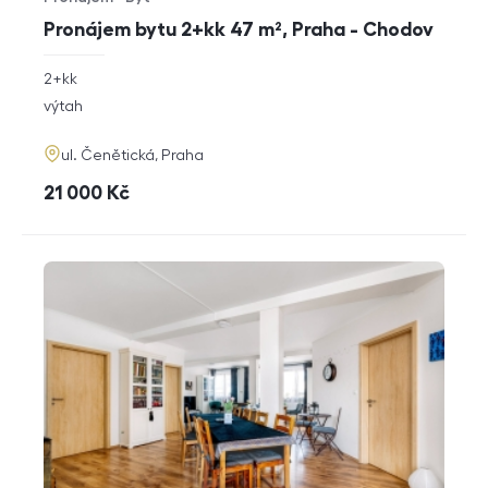
Typ nabídky
Typ nemovitosti
Pronájem bytu 2+kk 47 m², Praha - Chodov
rozměry
2+kk
dispozice
funkce
výtah
adresa
ul. Čenětická, Praha
cena
21 000
Kč