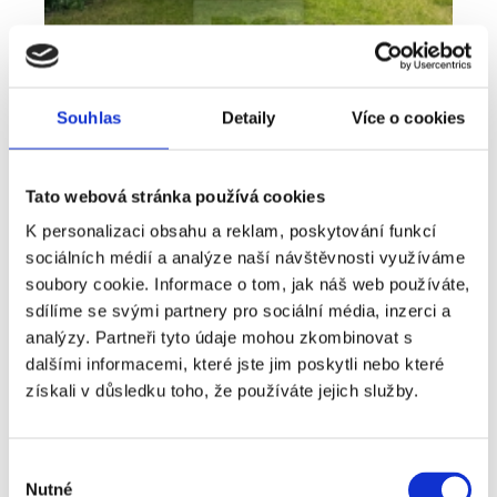
Souhlas
Detaily
Více o cookies
Tato webová stránka používá cookies
Pronájem
Byt
Typ nabídky
Typ nemovitosti
K personalizaci obsahu a reklam, poskytování funkcí
Bydlení, které nabízí víc než běžný byt -
sociálních médií a analýze naší návštěvnosti využíváme
pronájem 2+kk 41 m², Plzeň - Lobzy
soubory cookie. Informace o tom, jak náš web používáte,
sdílíme se svými partnery pro sociální média, inzerci a
rozměry
2+kk
dispozice
analýzy. Partneři tyto údaje mohou zkombinovat s
funkce
zahrada
sklep
dalšími informacemi, které jste jim poskytli nebo které
získali v důsledku toho, že používáte jejich služby.
adresa
ul. U Světovaru, Plzeň
cena
14 000
Kč
Výběr
Nutné
souhlasu