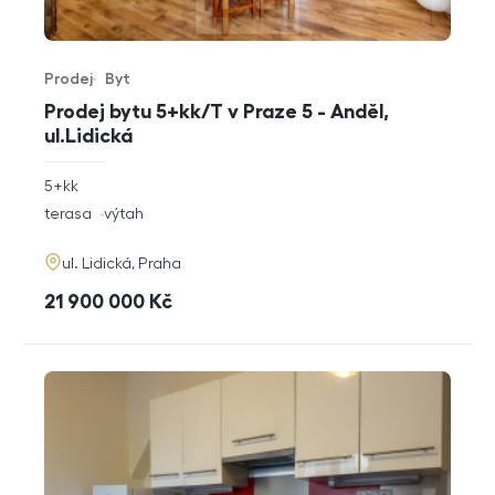
Prodej
Byt
Typ nabídky
Typ nemovitosti
Prodej bytu 5+kk/T v Praze 5 - Anděl,
ul.Lidická
rozměry
5+kk
dispozice
funkce
terasa
výtah
adresa
ul. Lidická, Praha
cena
21 900 000
Kč