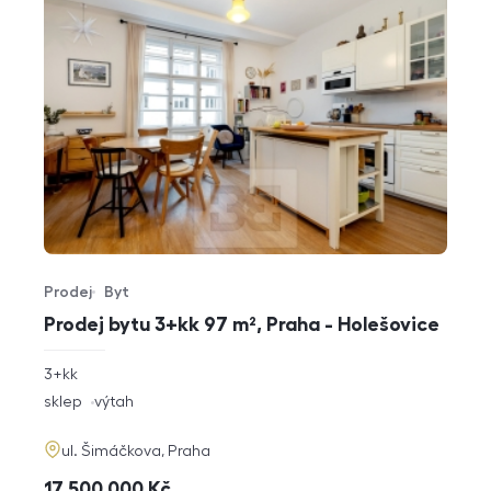
Prodej
Byt
Typ nabídky
Typ nemovitosti
Prodej bytu 3+kk 97 m², Praha - Holešovice
rozměry
3+kk
dispozice
funkce
sklep
výtah
adresa
ul. Šimáčkova, Praha
cena
17 500 000
Kč