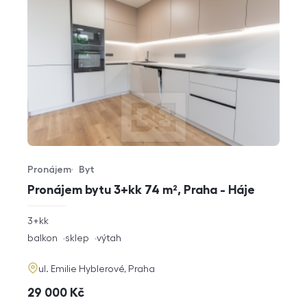
Pronájem
Byt
Typ nabídky
Typ nemovitosti
Pronájem bytu 3+kk 74 m², Praha - Háje
rozměry
3+kk
dispozice
funkce
balkon
sklep
výtah
adresa
ul. Emilie Hyblerové, Praha
cena
29 000
Kč