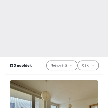
Řazen
Měn
130
nabídek