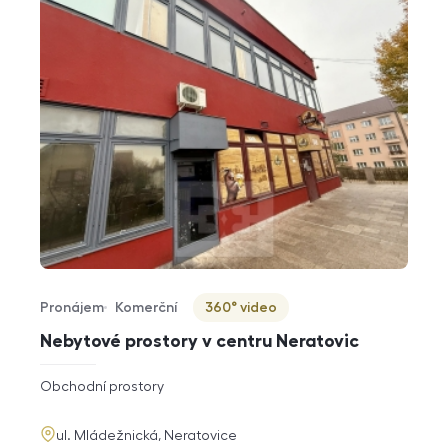
Pronájem
Komerční
360° video
Typ nabídky
Typ nemovitosti
Virtuální prohlídka
Nebytové prostory v centru Neratovic
rozměry
Obchodní prostory
dispozice
funkce
adresa
ul. Mládežnická, Neratovice