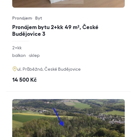
Pronájem
Byt
Typ nabídky
Typ nemovitosti
Pronájem bytu 2+kk 49 m², České
Budějovice 3
rozměry
2+kk
dispozice
funkce
balkon
sklep
adresa
ul. Průběžná, České Budějovice
cena
14 500
Kč