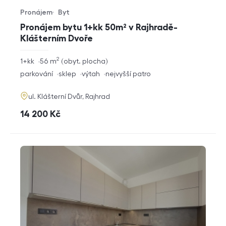
Pronájem
Byt
Typ nabídky
Typ nemovitosti
Pronájem bytu 1+kk 50m² v Rajhradě-
Klášterním Dvoře
2
rozměry
1+kk
56
m
obyt. plocha
dispozice
funkce
parkování
sklep
výtah
nejvyšší patro
adresa
ul. Klášterní Dvůr, Rajhrad
cena
14 200
Kč