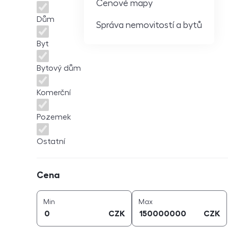
Cenové mapy
Dům
Správa nemovitostí a bytů
Byt
Bytový dům
Komerční
Pozemek
Ostatní
Cena
Cena
cena (
CZK
)
cena (
CZK
)
Min
Max
CZK
CZK