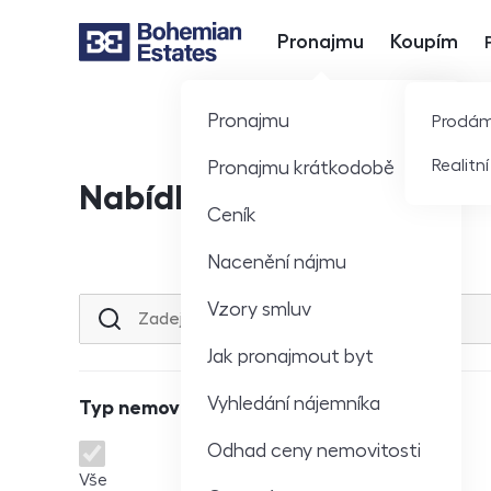
Pronajmu
Koupím
Hlavní nabídka
Pronajmu
Prodá
Realitn
Pronajmu krátkodobě
Nabídka nemovitostí
Ceník
Nacenění nájmu
Vzory smluv
Lokalita nebo ulice
Jak pronajmout byt
Vyhledání nájemníka
Typ nemovitosti
Odhad ceny nemovitosti
Typ nemovitosti
Vše