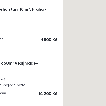
ho stání 18 m², Praha -
aha
cena
1 500
Kč
k 50m² v Rajhradě-
cha
h
nejvyšší patro
jhrad
cena
14 200
Kč