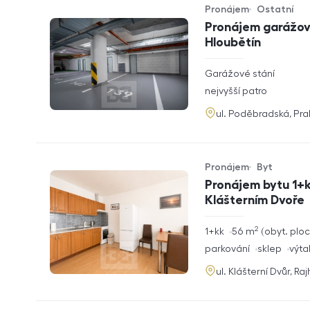
Pronájem
Ostatní
Typ nabídky
Typ nemovitosti
Pronájem garážové
Hloubětín
rozměry
Garážové stání
dispozice
funkce
nejvyšší patro
adresa
ul. Poděbradská, Pr
Pronájem
Byt
Typ nabídky
Typ nemovitosti
Pronájem bytu 1+k
Klášterním Dvoře
2
rozměry
1+kk
56
m
obyt. plo
dispozice
funkce
parkování
sklep
výta
adresa
ul. Klášterní Dvůr, Ra