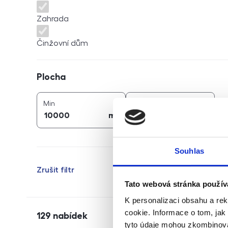
Zahrada
Činžovní dům
Plocha
Plocha
2
2
plocha (
m
)
plocha (
m
)
Min
Max
2
2
m
m
Souhlas
Zrušit filtr
Tato webová stránka použív
K personalizaci obsahu a re
cookie. Informace o tom, jak
129
nabídek
tyto údaje mohou zkombinovat