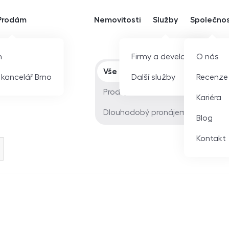
Prodám
Nemovitosti
Služby
Společno
m
Firmy a developeři
O nás
Typ nabídky
Vše
í kancelář Brno
Další služby
Recenze
Prodej
Kariéra
Dlouhodobý pronájem
Blog
Kontakt