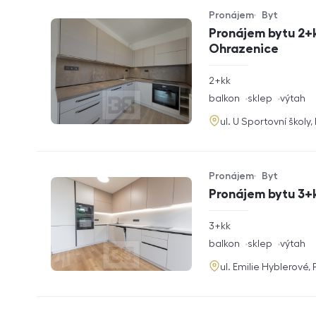
Pronájem
Byt
Typ nabídky
Typ nemovitosti
Pronájem bytu 2+k
Ohrazenice
rozměry
2+kk
dispozice
funkce
balkon
sklep
výtah
adresa
ul. U Sportovní školy
Pronájem
Byt
Typ nabídky
Typ nemovitosti
Pronájem bytu 3+k
rozměry
3+kk
dispozice
funkce
balkon
sklep
výtah
adresa
ul. Emilie Hyblerové,