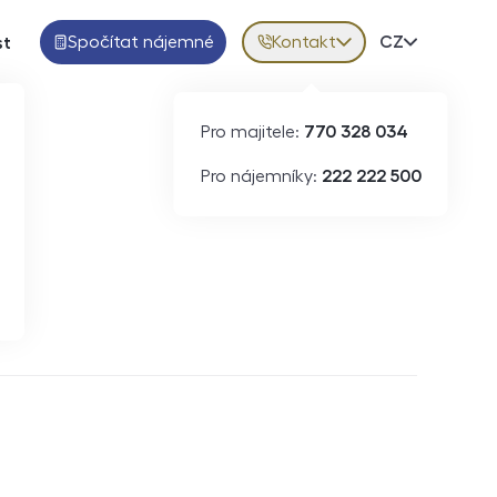
Spočítat nájemné
Kontakt
Volba jazy
CZ
st
Pro majitele:
770 328 034
Pro nájemníky:
222 222 500
Krátkodobý pronájem