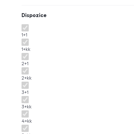
Dispozice
Dispozice
1+1
1+kk
2+1
2+kk
3+1
3+kk
4+kk