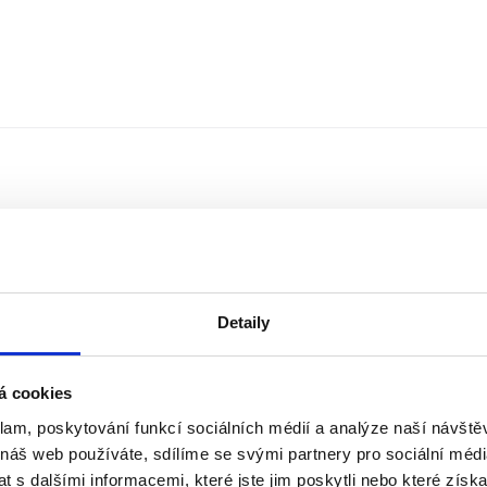
Detaily
á cookies
klam, poskytování funkcí sociálních médií a analýze naší návšt
Řazení
Měna
 náš web používáte, sdílíme se svými partnery pro sociální média
 s dalšími informacemi, které jste jim poskytli nebo které získa