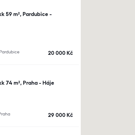
k 59 m², Pardubice -
, Pardubice
cena
20 000
Kč
k 74 m², Praha - Háje
 Praha
cena
29 000
Kč