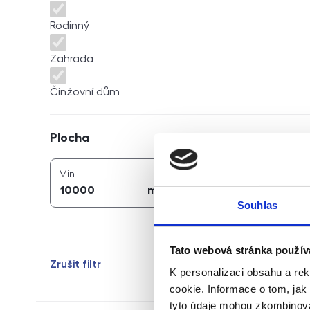
Rodinný
Zahrada
Činžovní dům
Plocha
Plocha
2
2
plocha (
m
)
plocha (
m
)
Min
Max
2
2
m
m
Souhlas
Tato webová stránka použív
Zrušit filtr
K personalizaci obsahu a re
cookie. Informace o tom, jak
tyto údaje mohou zkombinovat