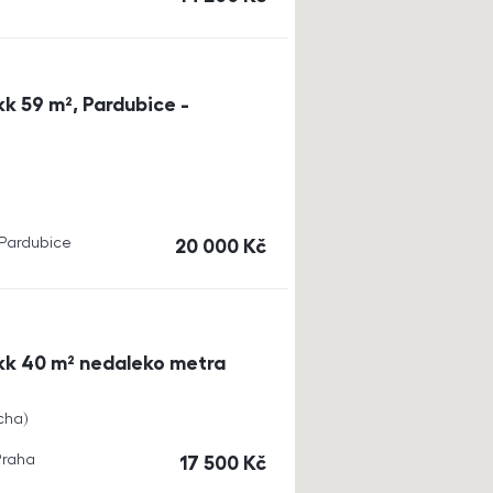
k 59 m², Pardubice -
, Pardubice
cena
20 000
Kč
kk 40 m² nedaleko metra
cha
Praha
cena
17 500
Kč