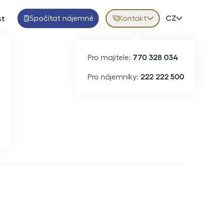
Spočítat nájemné
Kontakt
Volba jazy
CZ
st
Pro majitele:
770 328 034
Pro nájemníky:
222 222 500
Krátkodobý pronájem