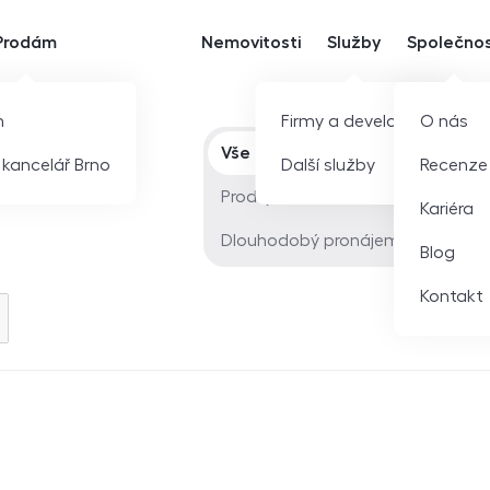
Prodám
Nemovitosti
Služby
Společno
m
Firmy a developeři
O nás
Typ nabídky
Vše
í kancelář Brno
Další služby
Recenze
Prodej
Kariéra
Dlouhodobý pronájem
Blog
Kontakt