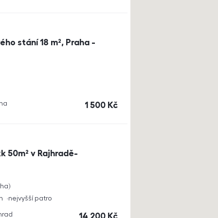
ho stání 18 m², Praha -
aha
cena
1 500
Kč
k 50m² v Rajhradě-
cha
h
nejvyšší patro
jhrad
cena
14 200
Kč