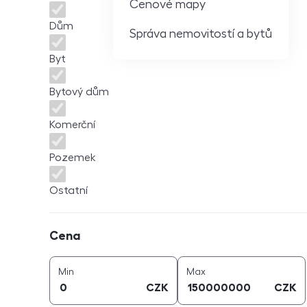
Cenové mapy
Dům
Správa nemovitostí a bytů
Byt
Bytový dům
Komerční
Pozemek
Ostatní
Cena
Cena
cena (
CZK
)
cena (
CZK
)
Min
Max
CZK
CZK