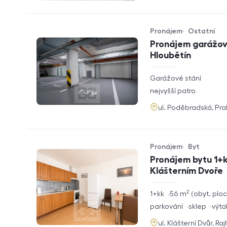
Pronájem
Ostatní
Typ nabídky
Typ nemovitosti
Pronájem garážové
Hloubětín
rozměry
Garážové stání
dispozice
funkce
nejvyšší patro
adresa
ul. Poděbradská, Pr
Pronájem
Byt
Typ nabídky
Typ nemovitosti
Pronájem bytu 1+k
Klášterním Dvoře
2
rozměry
1+kk
56
m
obyt. plo
dispozice
funkce
parkování
sklep
výta
adresa
ul. Klášterní Dvůr, Ra