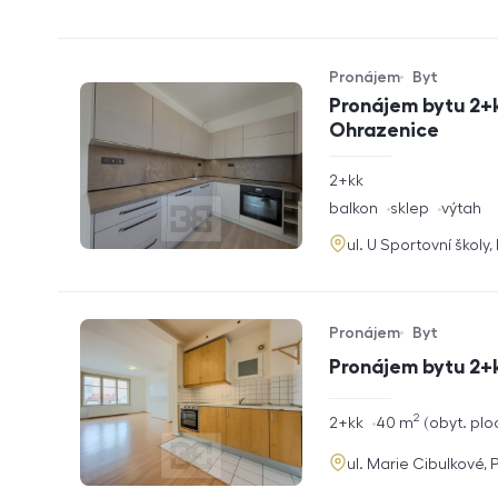
Pronájem
Byt
Typ nabídky
Typ nemovitosti
Pronájem bytu 2+k
Ohrazenice
rozměry
2+kk
dispozice
funkce
balkon
sklep
výtah
adresa
ul. U Sportovní školy
Pronájem
Byt
Typ nabídky
Typ nemovitosti
Pronájem bytu 2+
2
rozměry
2+kk
40
m
obyt. plo
dispozice
funkce
adresa
ul. Marie Cibulkové, 