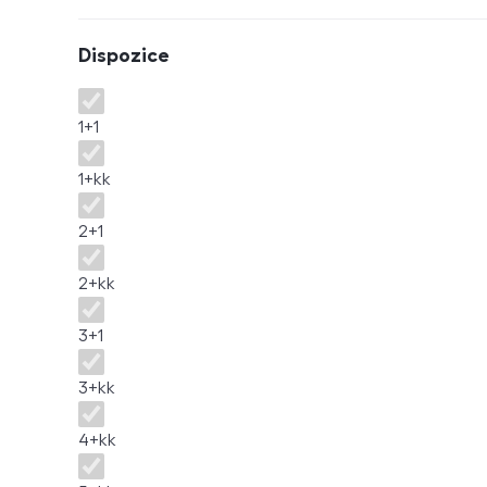
Dispozice
Dispozice
1+1
1+kk
2+1
2+kk
3+1
3+kk
4+kk