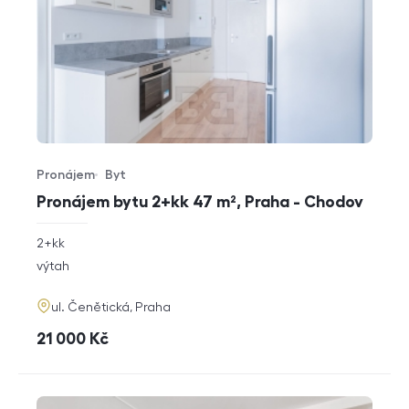
Pronájem
Byt
Typ nabídky
Typ nemovitosti
Pronájem bytu 2+kk 47 m², Praha - Chodov
rozměry
2+kk
dispozice
funkce
výtah
adresa
ul. Čenětická, Praha
cena
21 000
Kč