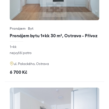
Pronájem
Byt
Typ nabídky
Typ nemovitosti
Pronájem bytu 1+kk 30 m², Ostrava - Přívoz
rozměry
1+kk
dispozice
funkce
nejvyšší patro
adresa
ul. Palackého, Ostrava
cena
6 700
Kč