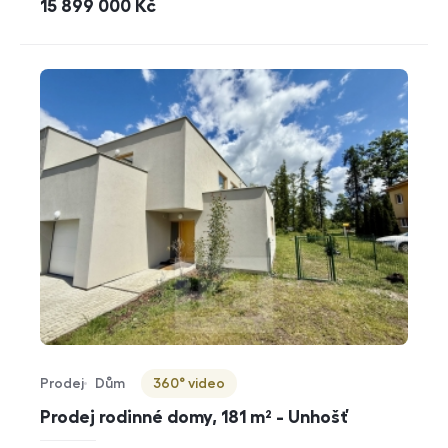
cena
15 899 000
Kč
Prodej
Dům
360° video
Typ nabídky
Typ nemovitosti
Virtuální prohlídka
Prodej rodinné domy, 181 m² - Unhošť