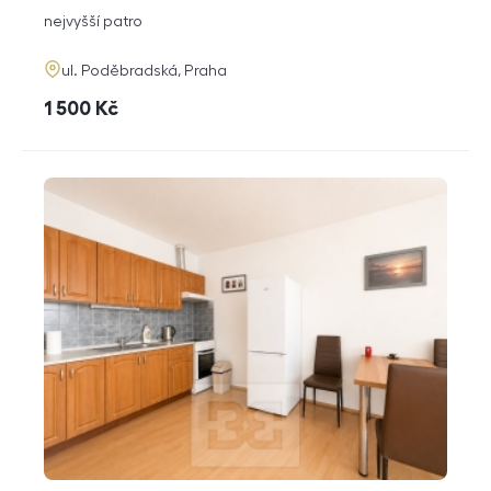
dispozice
funkce
nejvyšší patro
adresa
ul. Poděbradská, Praha
cena
1 500
Kč