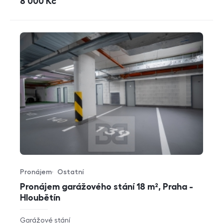
cena
8 000
Kč
Pronájem
Ostatní
Typ nabídky
Typ nemovitosti
Pronájem garážového stání 18 m², Praha -
Hloubětín
rozměry
Garážové stání