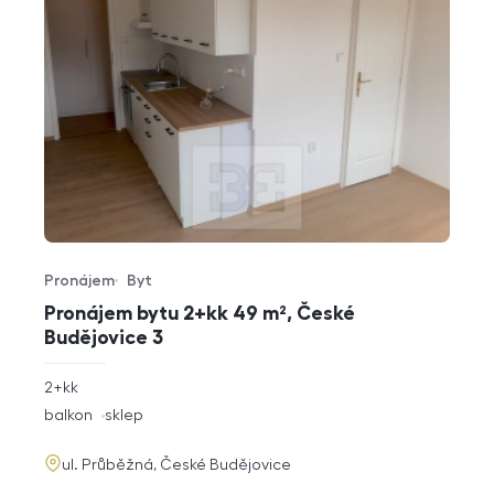
Pronájem
Byt
Typ nabídky
Typ nemovitosti
Pronájem bytu 2+kk 49 m², České
Budějovice 3
rozměry
2+kk
dispozice
funkce
balkon
sklep
adresa
ul. Průběžná, České Budějovice