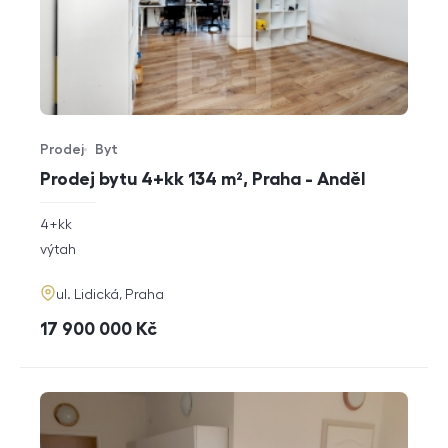
Prodej
Byt
Typ nabídky
Typ nemovitosti
Prodej bytu 4+kk 134 m², Praha - Anděl
rozměry
4+kk
dispozice
funkce
výtah
adresa
ul. Lidická, Praha
cena
17 900 000
Kč