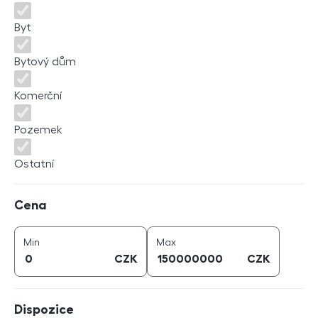
Byt
Bytový dům
Komerční
Pozemek
Ostatní
Cena
Cena
cena (
CZK
)
cena (
CZK
)
Min
Max
CZK
CZK
Dispozice