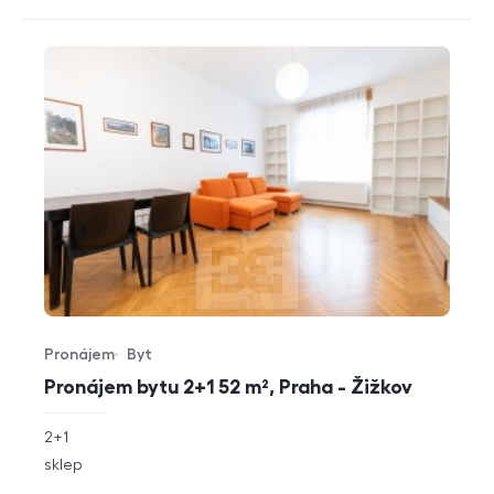
Pronájem
Byt
Typ nabídky
Typ nemovitosti
Pronájem bytu 2+1 52 m², Praha - Žižkov
rozměry
2+1
dispozice
funkce
sklep