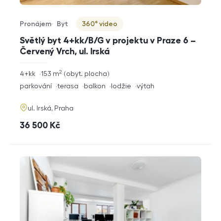
Pronájem
Byt
360° video
Typ nabídky
Typ nemovitosti
Virtuální prohlídka
Světlý byt 4+kk/B/G v projektu v Praze 6 –
Červený Vrch, ul. Irská
2
rozměry
4+kk
153
m
obyt. plocha
dispozice
funkce
parkování
terasa
balkon
lodžie
výtah
adresa
ul. Irská, Praha
cena
36 500
Kč