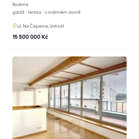
rozměry
Rodinný
dispozice
funkce
garáž
terasa
v rodinném domě
adresa
ul. Na Čeperce, Unhošť
cena
15 500 000
Kč