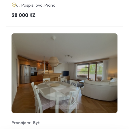
adresa
ul. Pospíšilova, Praha
cena
28 000
Kč
Pronájem
Byt
Typ nabídky
Typ nemovitosti