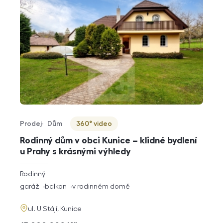
Prodej
Dům
360° video
Typ nabídky
Typ nemovitosti
Virtuální prohlídka
Rodinný dům v obci Kunice – klidné bydlení
u Prahy s krásnými výhledy
rozměry
Rodinný
dispozice
funkce
garáž
balkon
v rodinném domě
adresa
ul. U Stájí, Kunice