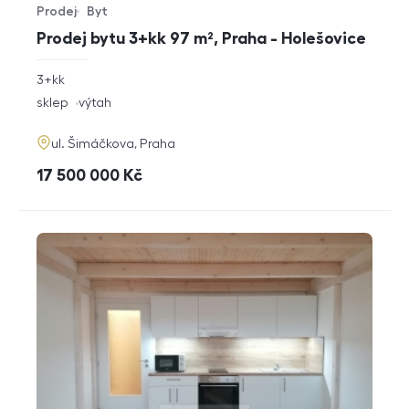
Prodej
Byt
Typ nabídky
Typ nemovitosti
Prodej bytu 3+kk 97 m², Praha - Holešovice
rozměry
3+kk
dispozice
funkce
sklep
výtah
adresa
ul. Šimáčkova, Praha
cena
17 500 000
Kč