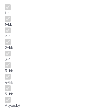
Dispozice
1+1
1+kk
2+1
2+kk
3+1
3+kk
4+kk
5+kk
Atypický