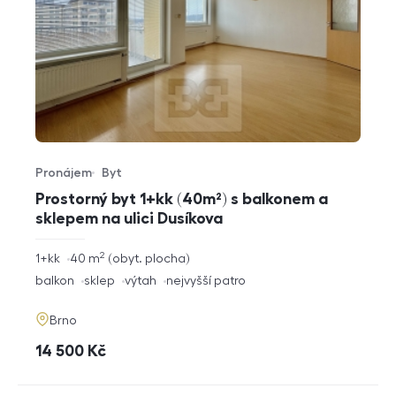
Pronájem
Byt
Typ nabídky
Typ nemovitosti
Prostorný byt 1+kk (40m²) s balkonem a
sklepem na ulici Dusíkova
2
rozměry
1+kk
40
m
obyt. plocha
dispozice
funkce
balkon
sklep
výtah
nejvyšší patro
adresa
Brno
cena
14 500
Kč