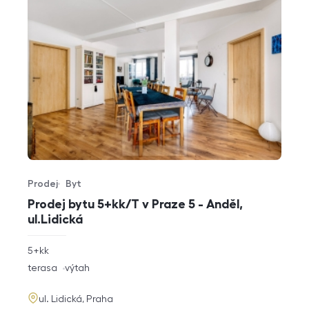
Prodej
Byt
Typ nabídky
Typ nemovitosti
Prodej bytu 5+kk/T v Praze 5 - Anděl,
ul.Lidická
rozměry
5+kk
dispozice
funkce
terasa
výtah
adresa
ul. Lidická, Praha