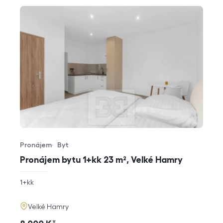
Pronájem
Byt
Typ nabídky
Typ nemovitosti
Pronájem bytu 1+kk 23 m², Velké Hamry
rozměry
1+kk
dispozice
funkce
adresa
Velké Hamry