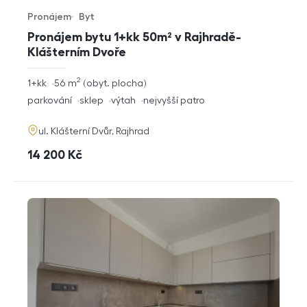
Pronájem
Byt
Typ nabídky
Typ nemovitosti
Pronájem bytu 1+kk 50m² v Rajhradě-
Klášterním Dvoře
2
rozměry
1+kk
56
m
obyt. plocha
dispozice
funkce
parkování
sklep
výtah
nejvyšší patro
adresa
ul. Klášterní Dvůr, Rajhrad
cena
14 200
Kč