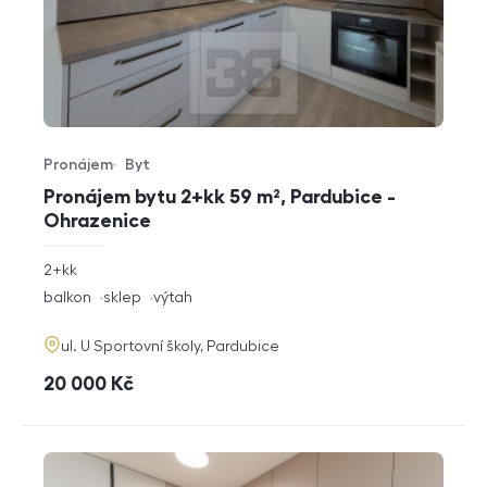
Pronájem
Byt
Typ nabídky
Typ nemovitosti
Pronájem bytu 2+kk 59 m², Pardubice -
Ohrazenice
rozměry
2+kk
dispozice
funkce
balkon
sklep
výtah
adresa
ul. U Sportovní školy, Pardubice
cena
20 000
Kč