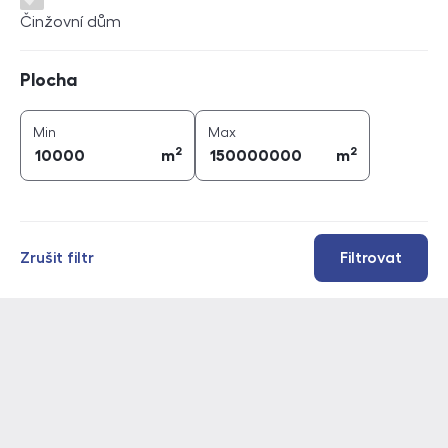
Činžovní dům
Plocha
Plocha
2
2
plocha (
m
)
plocha (
m
)
Min
Max
2
2
m
m
Zrušit filtr
Filtrovat