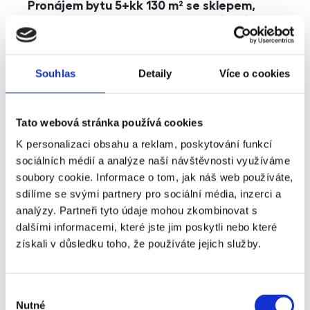
Pronájem bytu 5+kk 130 m² se sklepem,
balkonem a parkováním, Praha - Jinonice
rozměry
5+kk
dispozice
funkce
parkování
balkon
sklep
výtah
Souhlas
Detaily
Více o cookies
adresa
ul. Kohoutových, Praha
Tato webová stránka používá cookies
cena
49 000
Kč
K personalizaci obsahu a reklam, poskytování funkcí
sociálních médií a analýze naší návštěvnosti využíváme
soubory cookie. Informace o tom, jak náš web používáte,
sdílíme se svými partnery pro sociální média, inzerci a
analýzy. Partneři tyto údaje mohou zkombinovat s
dalšími informacemi, které jste jim poskytli nebo které
získali v důsledku toho, že používáte jejich služby.
Výběr
Nutné
souhlasu