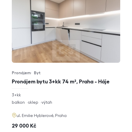
Pronájem
Byt
Typ nabídky
Typ nemovitosti
Pronájem bytu 3+kk 74 m², Praha - Háje
rozměry
3+kk
dispozice
funkce
balkon
sklep
výtah
adresa
ul. Emilie Hyblerové, Praha
cena
29 000
Kč