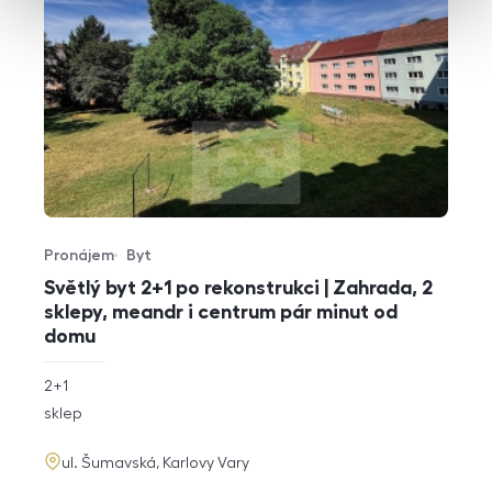
Pronájem
Byt
Typ nabídky
Typ nemovitosti
Světlý byt 2+1 po rekonstrukci | Zahrada, 2
sklepy, meandr i centrum pár minut od
domu
rozměry
2+1
dispozice
funkce
sklep
adresa
ul. Šumavská, Karlovy Vary