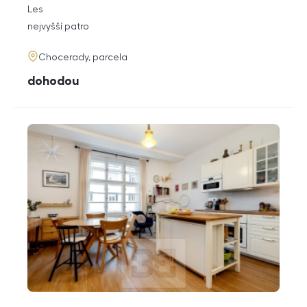
rozměry
Les
dispozice
funkce
nejvyšší patro
adresa
Chocerady, parcela
cena
dohodou