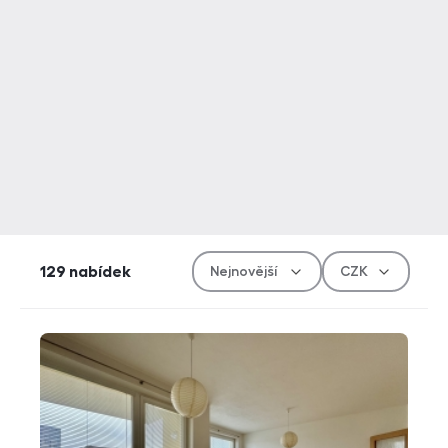
Řazen
Měn
129
nabídek