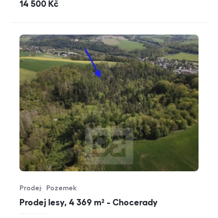
cena
14 500
Kč
Prodej
Pozemek
Typ nabídky
Typ nemovitosti
Prodej lesy, 4 369 m² - Chocerady