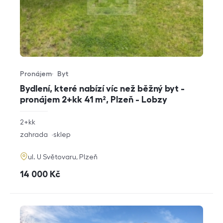
Pronájem
Byt
Typ nabídky
Typ nemovitosti
Bydlení, které nabízí víc než běžný byt -
pronájem 2+kk 41 m², Plzeň - Lobzy
rozměry
2+kk
dispozice
funkce
zahrada
sklep
adresa
ul. U Světovaru, Plzeň
cena
14 000
Kč