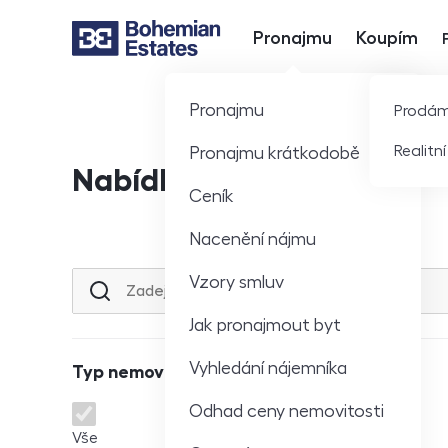
Pronajmu
Koupím
Hlavní nabídka
Pronajmu
Prodá
Realitn
Pronajmu krátkodobě
Nabídka nemovitostí
Ceník
Nacenění nájmu
Vzory smluv
Lokalita nebo ulice
Jak pronajmout byt
Vyhledání nájemníka
Typ nemovitosti
Odhad ceny nemovitosti
Typ nemovitosti
Vše