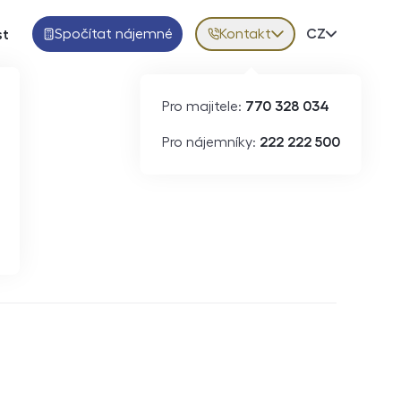
Spočítat nájemné
Kontakt
Volba jazy
CZ
st
Pro majitele:
770 328 034
Pro nájemníky:
222 222 500
Krátkodobý pronájem