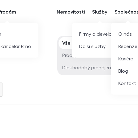
Prodám
Nemovitosti
Služby
Společno
m
Firmy a developeři
O nás
Typ nabídky
Vše
í kancelář Brno
Další služby
Recenze
Prodej
Kariéra
Dlouhodobý pronájem
Blog
Kontakt