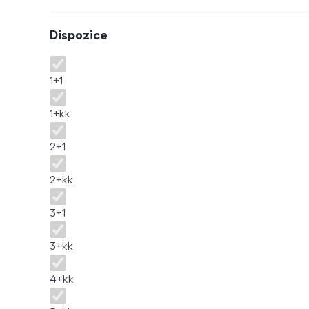
Dispozice
Dispozice
1+1
1+kk
2+1
2+kk
3+1
3+kk
4+kk