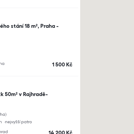
ho stání 18 m², Praha -
aha
cena
1 500
Kč
k 50m² v Rajhradě-
cha
h
nejvyšší patro
jhrad
cena
14 200
Kč