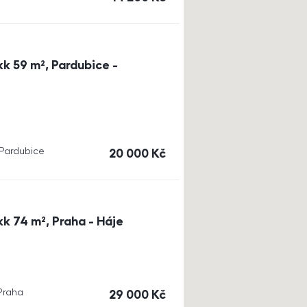
k 59 m², Pardubice -
, Pardubice
cena
20 000
Kč
k 74 m², Praha - Háje
 Praha
cena
29 000
Kč