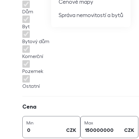
Cenové mapy
Dům
Správa nemovitostí a bytů
Byt
Bytový dům
Komerční
Pozemek
Ostatní
Cena
Cena
cena (
CZK
)
cena (
CZK
)
Min
Max
CZK
CZK