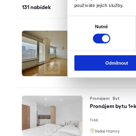
používáte jejich služby.
131
nabídek
Výběr
Nutné
souhlasu
Pronájem
Byt
Typ nabídky
Typ nemovitosti
Prostorný byt 1+k
sklepem na ulici 
2
rozměry
1+kk
40
m
obyt. plo
dispozice
Odmítnout
funkce
balkon
sklep
výtah
adresa
Brno
Pronájem
Byt
Typ nabídky
Typ nemovitosti
Pronájem bytu 1+k
rozměry
1+kk
dispozice
funkce
adresa
Velké Hamry