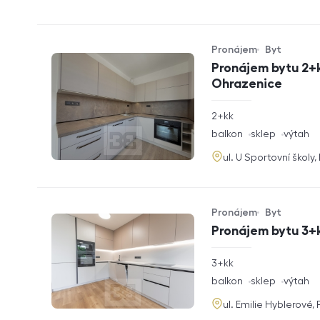
Pronájem
Byt
Typ nabídky
Typ nemovitosti
Pronájem bytu 2+k
Ohrazenice
rozměry
2+kk
dispozice
funkce
balkon
sklep
výtah
adresa
ul. U Sportovní školy
Pronájem
Byt
Typ nabídky
Typ nemovitosti
Pronájem bytu 3+k
rozměry
3+kk
dispozice
funkce
balkon
sklep
výtah
adresa
ul. Emilie Hyblerové,