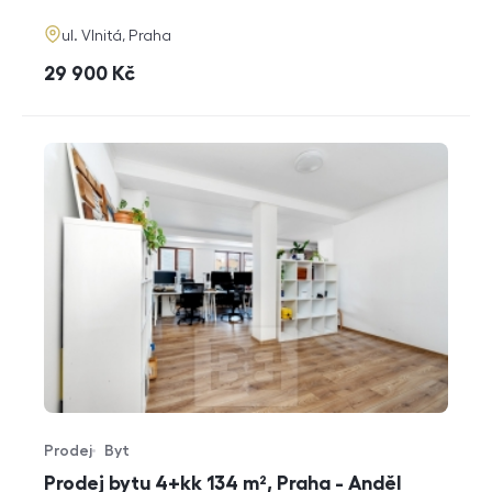
adresa
ul. Vlnitá, Praha
cena
29 900
Kč
Prodej
Byt
Typ nabídky
Typ nemovitosti
Prodej bytu 4+kk 134 m², Praha - Anděl