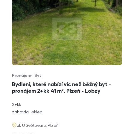
Pronájem
Byt
Typ nabídky
Typ nemovitosti
Bydlení, které nabízí víc než běžný byt -
pronájem 2+kk 41 m², Plzeň - Lobzy
rozměry
2+kk
dispozice
funkce
zahrada
sklep
adresa
ul. U Světovaru, Plzeň