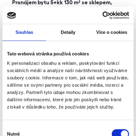
Pronájem bytu 5+kk 130 m² se sklepem,
balkonem a parkováním, Praha - Jinonice
rozměry
5+kk
dispozice
funkce
parkování
balkon
sklep
výtah
Souhlas
Detaily
Více o cookies
adresa
ul. Kohoutových, Praha
Tato webová stránka používá cookies
cena
49 000
Kč
K personalizaci obsahu a reklam, poskytování funkcí
sociálních médií a analýze naší návštěvnosti využíváme
soubory cookie. Informace o tom, jak náš web používáte,
sdílíme se svými partnery pro sociální média, inzerci a
analýzy. Partneři tyto údaje mohou zkombinovat s
dalšími informacemi, které jste jim poskytli nebo které
získali v důsledku toho, že používáte jejich služby.
Výběr
Nutné
souhlasu