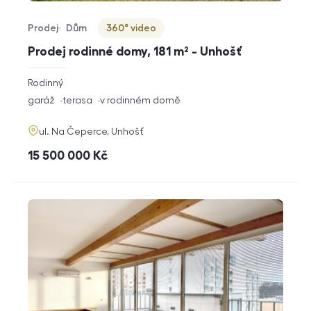
Prodej
Dům
360° video
Typ nabídky
Typ nemovitosti
Virtuální prohlídka
Prodej rodinné domy, 181 m² - Unhošť
rozměry
Rodinný
dispozice
funkce
garáž
terasa
v rodinném domě
adresa
ul. Na Čeperce, Unhošť
cena
15 500 000
Kč