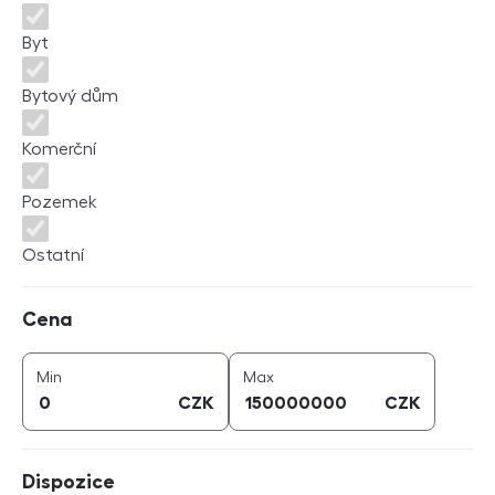
Byt
Bytový dům
Komerční
Pozemek
Ostatní
Cena
Cena
cena (
CZK
)
cena (
CZK
)
Min
Max
CZK
CZK
Dispozice