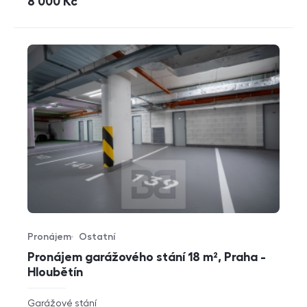
cena
8 000
Kč
Pronájem
Ostatní
Typ nabídky
Typ nemovitosti
Pronájem garážového stání 18 m², Praha -
Hloubětín
rozměry
Garážové stání