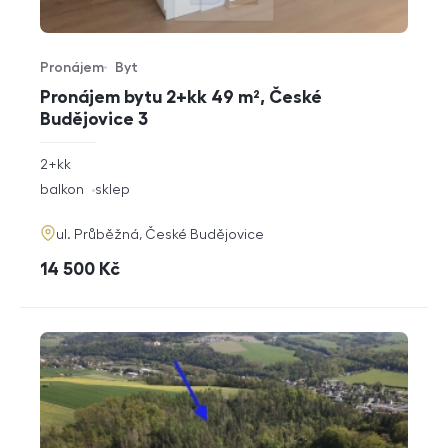
Pronájem
Byt
Typ nabídky
Typ nemovitosti
Pronájem bytu 2+kk 49 m², České
Budějovice 3
rozměry
2+kk
dispozice
funkce
balkon
sklep
adresa
ul. Průběžná, České Budějovice
cena
14 500
Kč