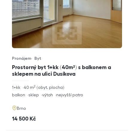
Pronájem
Byt
Typ nabídky
Typ nemovitosti
Prostorný byt 1+kk (40m²) s balkonem a
sklepem na ulici Dusíkova
2
rozměry
1+kk
40
m
obyt. plocha
dispozice
funkce
balkon
sklep
výtah
nejvyšší patro
adresa
Brno
cena
14 500
Kč