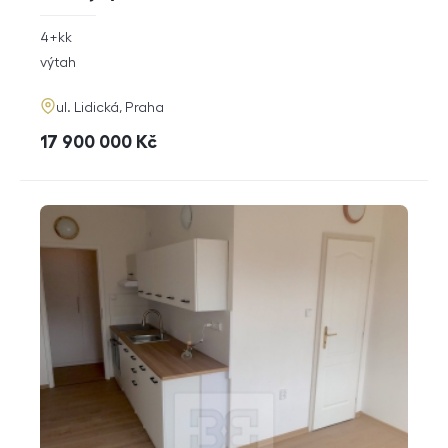
rozměry
4+kk
dispozice
funkce
výtah
adresa
ul. Lidická, Praha
cena
17 900 000
Kč