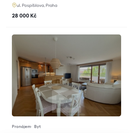
adresa
ul. Pospíšilova, Praha
cena
28 000
Kč
Pronájem
Byt
Typ nabídky
Typ nemovitosti