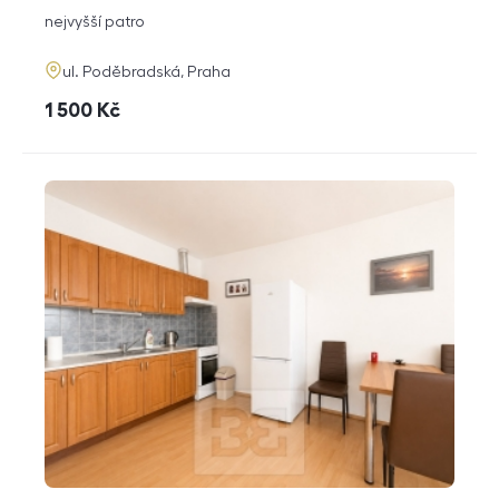
dispozice
funkce
nejvyšší patro
adresa
ul. Poděbradská, Praha
cena
1 500
Kč