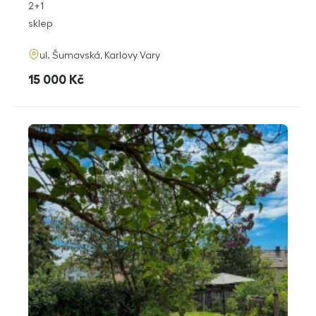
rozměry
2+1
dispozice
funkce
sklep
adresa
ul. Šumavská, Karlovy Vary
cena
15 000
Kč