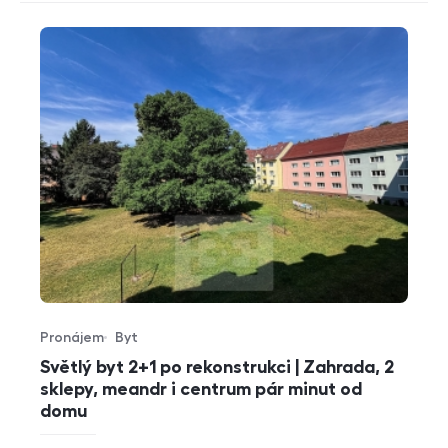
Pronájem
Byt
Typ nabídky
Typ nemovitosti
Světlý byt 2+1 po rekonstrukci | Zahrada, 2
sklepy, meandr i centrum pár minut od
domu