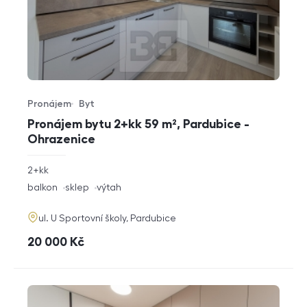
Pronájem
Byt
Typ nabídky
Typ nemovitosti
Pronájem bytu 2+kk 59 m², Pardubice -
Ohrazenice
rozměry
2+kk
dispozice
funkce
balkon
sklep
výtah
adresa
ul. U Sportovní školy, Pardubice
cena
20 000
Kč