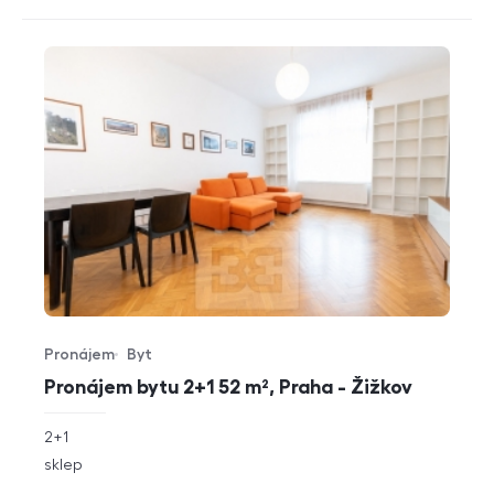
Pronájem
Byt
Typ nabídky
Typ nemovitosti
Pronájem bytu 2+1 52 m², Praha - Žižkov
rozměry
2+1
dispozice
funkce
sklep