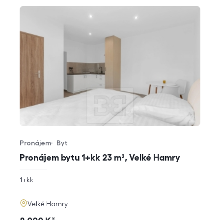
Pronájem
Byt
Typ nabídky
Typ nemovitosti
Pronájem bytu 1+kk 23 m², Velké Hamry
rozměry
1+kk
dispozice
funkce
adresa
Velké Hamry