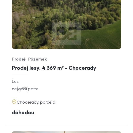
Prodej
Pozemek
Typ nabídky
Typ nemovitosti
Prodej lesy, 4 369 m² - Chocerady
rozměry
Les
dispozice
funkce
nejvyšší patro
adresa
Chocerady, parcela
cena
dohodou