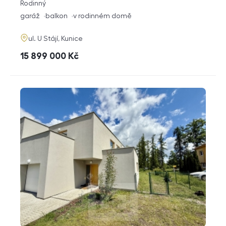
rozměry
Rodinný
dispozice
funkce
garáž
balkon
v rodinném domě
adresa
ul. U Stájí, Kunice
cena
15 899 000
Kč