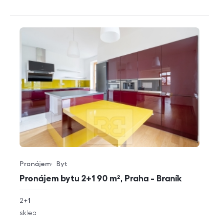
Pronájem
Byt
Typ nabídky
Typ nemovitosti
Pronájem bytu 2+1 90 m², Praha - Braník
rozměry
2+1
dispozice
funkce
sklep