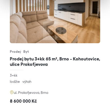
Prodej
Byt
Typ nabídky
Typ nemovitosti
Prodej bytu 3+kk 65 m², Brno - Kohoutovice,
ulice Prokofjevova
rozměry
3+kk
dispozice
funkce
lodžie
výtah
adresa
ul. Prokofjevova, Brno
cena
8 600 000
Kč