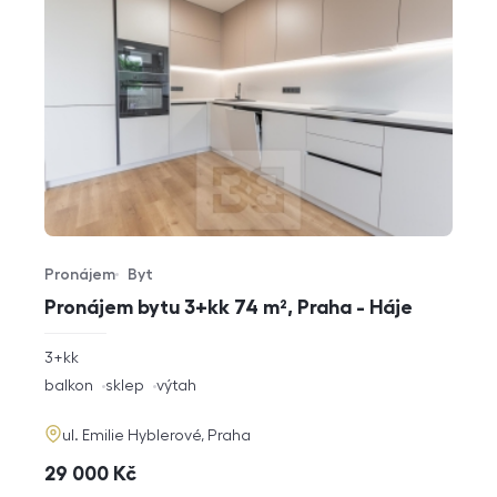
Pronájem
Byt
Typ nabídky
Typ nemovitosti
Pronájem bytu 3+kk 74 m², Praha - Háje
rozměry
3+kk
dispozice
funkce
balkon
sklep
výtah
adresa
ul. Emilie Hyblerové, Praha
cena
29 000
Kč