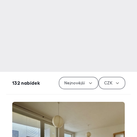
Řazen
Měn
132
nabídek