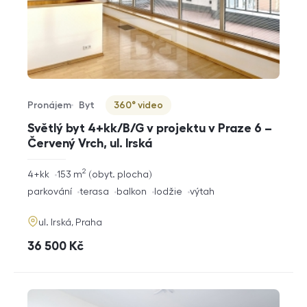
Pronájem
Byt
360° video
Typ nabídky
Typ nemovitosti
Virtuální prohlídka
Světlý byt 4+kk/B/G v projektu v Praze 6 –
Červený Vrch, ul. Irská
2
rozměry
4+kk
153
m
obyt. plocha
dispozice
funkce
parkování
terasa
balkon
lodžie
výtah
adresa
ul. Irská, Praha
cena
36 500
Kč