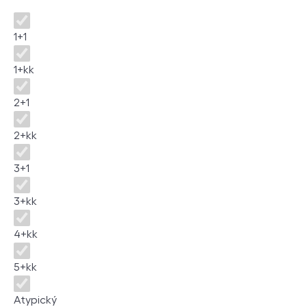
Dispozice
1+1
1+kk
2+1
2+kk
3+1
3+kk
4+kk
5+kk
Atypický