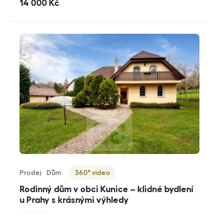
cena
14 000
Kč
Prodej
Dům
360° video
Typ nabídky
Typ nemovitosti
Virtuální prohlídka
Rodinný dům v obci Kunice – klidné bydlení
u Prahy s krásnými výhledy