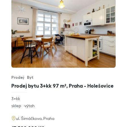
Prodej
Byt
Typ nabídky
Typ nemovitosti
Prodej bytu 3+kk 97 m², Praha - Holešovice
rozměry
3+kk
dispozice
funkce
sklep
výtah
adresa
ul. Šimáčkova, Praha