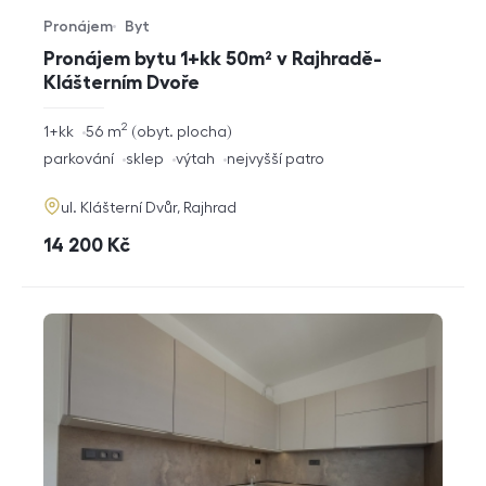
Pronájem
Byt
Typ nabídky
Typ nemovitosti
Pronájem bytu 1+kk 50m² v Rajhradě-
Klášterním Dvoře
2
rozměry
1+kk
56
m
obyt. plocha
dispozice
funkce
parkování
sklep
výtah
nejvyšší patro
adresa
ul. Klášterní Dvůr, Rajhrad
cena
14 200
Kč