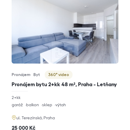
Pronájem
Byt
360° video
Typ nabídky
Typ nemovitosti
Virtuální prohlídka
Pronájem bytu 2+kk 48 m², Praha - Letňany
rozměry
2+kk
dispozice
funkce
garáž
balkon
sklep
výtah
adresa
ul. Terezínská, Praha
cena
25 000
Kč