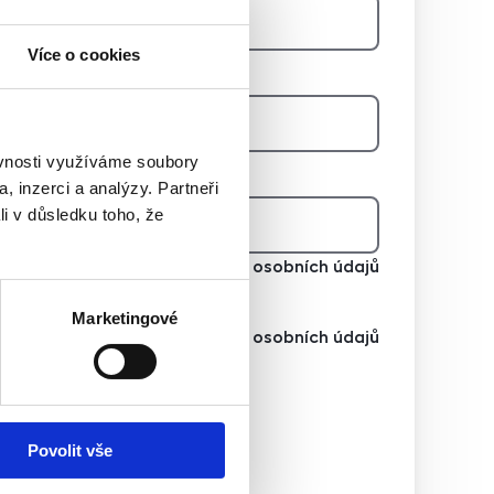
Více o cookies
E-mail na majitele
ěvnosti využíváme soubory
Telefon na majitele
, inzerci a analýzy. Partneři
li v důsledku toho, že
Souhlasím se zpracováním osobních údajů
Marketingové
Souhlasím se zpracováním osobních údajů
Chci dostávat novinky
Povolit vše
Chci dostávat novinky