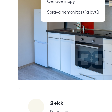
Cenové mapy
Správa nemovitostí a bytů
Parametry
2+kk
Dispozice