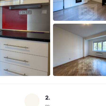
2.
np