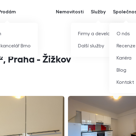
Prodám
Nemovitosti
Služby
Společno
m
Firmy a developeři
O nás
í kancelář Brno
Další služby
Recenze
, Praha - Žižkov
Kariéra
Blog
Kontakt