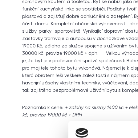
sprchovým koutem a toaletou. Byt se nabízí jako n
funkční kuchyňská linka se spotřebiči. Podlahy tvoří
plastová a zajišťují dobré odhlučnění a zateplení. B
části domu. Kompletní občanská vybavenost– obch
služby, parky i sportoviště. Vynikající dopravní dost
zastávky tramvaje a autobusu v docházkové vzdále
19000 Kč, záloha za služby spojené s užíváním bytu
30000 kč, provize 19000 kč + dph. Velkou výhodo
je, že byt je v profesionální správě společnosti Boh
pro majitele tohoto bytu vykonává. Nájemci je k di
která obratem řeší veškeré záležitosti s nájmem spo
havarijní zásahy vlastními techniky, vyúčtování, dod
tak zajištěno bezproblémové užívání bytu s kompl
Poznámka k ceně:
+ zálohy na služby 1400 kč + ele
kč, provize 19000 kč + DPH