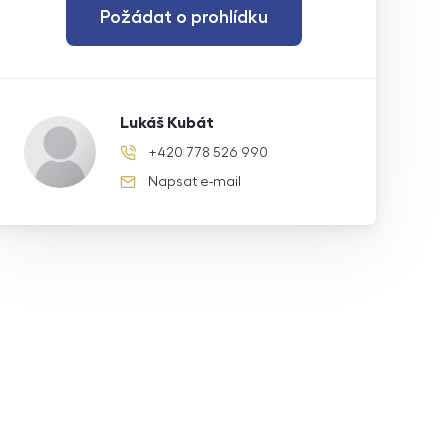
Požádat o prohlídku
Lukáš Kubát
+420 778 526 990
telefonní číslo
Napsat e-mail
e-mail