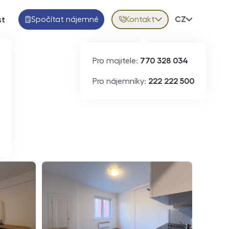
Spočítat nájemné
Kontakt
Volba jazy
CZ
st
Pro majitele:
770 328 034
ID
N08589
Pro nájemníky:
222 222 500