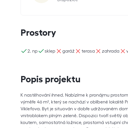
Prostory
ano
ano
ne
ne
ne
ne
2. np
sklep
garáž
terasa
zahrada
Popis projektu
K nastěhování ihned. Nabízíme k pronájmu prostorn
výměře 46 m², který se nachází v oblíbené lokalitě Pr
Viklefova. Byt je situován v dobře udržovaném do
vnitroblokem plným zeleně. Dispozici tvoří světlý 
koutem, samostatná ložnice, prostorná vstupní c