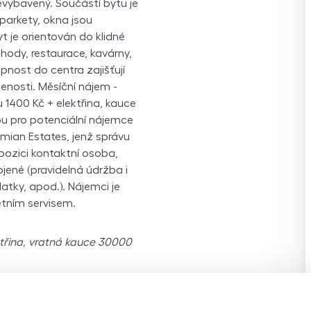
evybavený. Součástí bytu je
 parkety, okna jsou
yt je orientován do klidné
ody, restaurace, kavárny,
upnost do centra zajišťují
nosti. Měsíční nájem -
 1400 Kč + elektřina, kauce
u pro potenciální nájemce
emian Estates, jenž správu
spozici kontaktní osoba,
jené (pravidelná údržba i
atky, apod.). Nájemci je
etním servisem.
ktřina, vratná kauce 30000