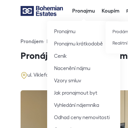
Pronajmu
Koupím
Hlavní nabídka
Pronajmu
Prodá
Pronájem
Byt
Realitn
Pronajmu krátkodobě
Typ nabídky
Typ nemovitosti
Pronájem bytu 2+kk 46 m²
Ceník
Nacenění nájmu
adresa
ul. Viklefova, Praha
Vzory smluv
Jak pronajmout byt
Vyhledání nájemníka
Odhad ceny nemovitosti