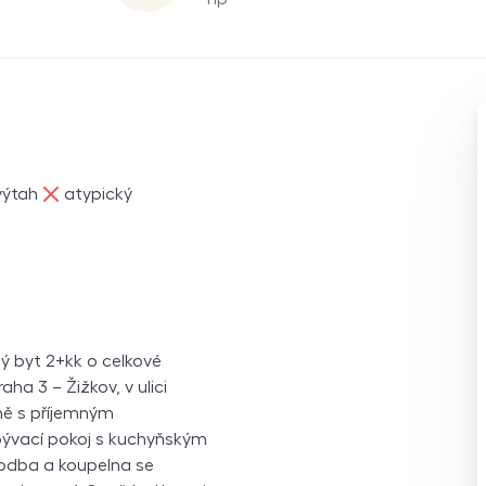
ne
výtah
atypický
ý byt 2+kk o celkové
aha 3 – Žižkov, v ulici
mě s příjemným
obývací pokoj s kuchyňským
hodba a koupelna se