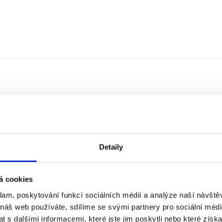
Detaily
á cookies
klam, poskytování funkcí sociálních médií a analýze naší návšt
Řazení
Měna
 náš web používáte, sdílíme se svými partnery pro sociální média
 s dalšími informacemi, které jste jim poskytli nebo které získa