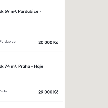
k 59 m², Pardubice -
, Pardubice
cena
20 000
Kč
k 74 m², Praha - Háje
 Praha
cena
29 000
Kč