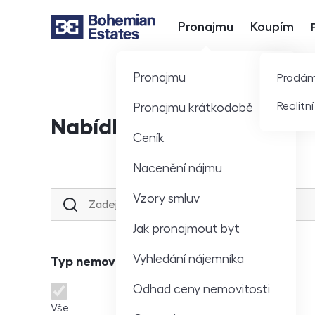
Pronajmu
Koupím
Hlavní nabídka
Pronajmu
Prodá
Realitn
Pronajmu krátkodobě
Nabídka nemovitostí
Ceník
Nacenění nájmu
Vzory smluv
Lokalita nebo ulice
Jak pronajmout byt
Vyhledání nájemníka
Typ nemovitosti
Odhad ceny nemovitosti
Typ nemovitosti
Vše