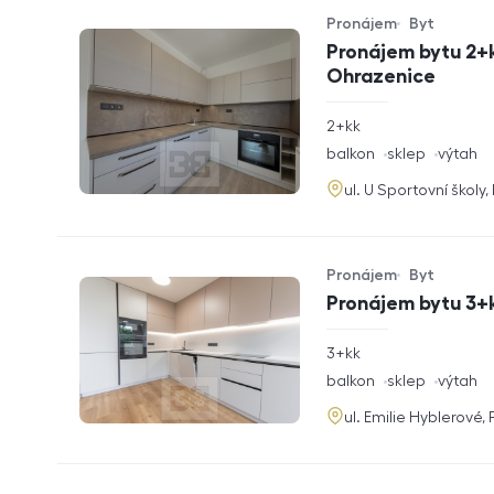
Pronájem
Byt
Typ nabídky
Typ nemovitosti
Pronájem bytu 2+k
Ohrazenice
rozměry
2+kk
dispozice
funkce
balkon
sklep
výtah
adresa
ul. U Sportovní školy
Pronájem
Byt
Typ nabídky
Typ nemovitosti
Pronájem bytu 3+k
rozměry
3+kk
dispozice
funkce
balkon
sklep
výtah
adresa
ul. Emilie Hyblerové,