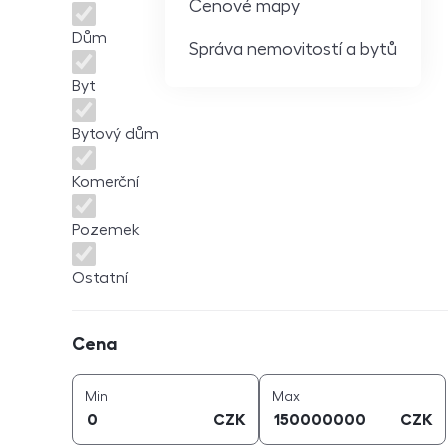
Cenové mapy
Dům
Správa nemovitostí a bytů
Byt
Bytový dům
Komerční
Pozemek
Ostatní
Cena
Cena
cena (
CZK
)
cena (
CZK
)
Min
Max
CZK
CZK