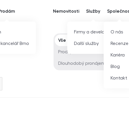
Prodám
Nemovitosti
Služby
Společno
m
Firmy a developeři
O nás
Typ nabídky
Vše
í kancelář Brno
Další služby
Recenze
Prodej
Kariéra
Dlouhodobý pronájem
Blog
Kontakt