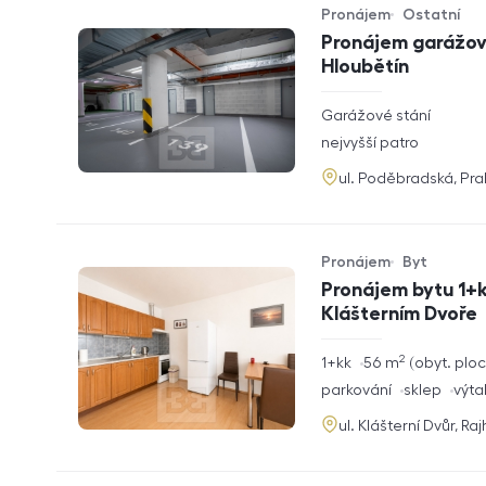
Pronájem
Ostatní
Typ nabídky
Typ nemovitosti
Pronájem garážové
Hloubětín
rozměry
Garážové stání
dispozice
funkce
nejvyšší patro
adresa
ul. Poděbradská, Pr
Pronájem
Byt
Typ nabídky
Typ nemovitosti
Pronájem bytu 1+k
Klášterním Dvoře
2
rozměry
1+kk
56
m
obyt. plo
dispozice
funkce
parkování
sklep
výta
adresa
ul. Klášterní Dvůr, Ra