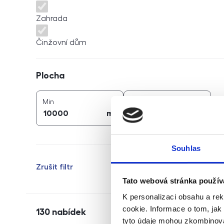
Zahrada
Činžovní dům
Plocha
Plocha
2
2
plocha (
m
)
plocha (
m
)
Min
Max
2
2
m
m
Souhlas
Zrušit filtr
Tato webová stránka použív
K personalizaci obsahu a re
cookie. Informace o tom, jak
130
nabídek
tyto údaje mohou zkombinovat