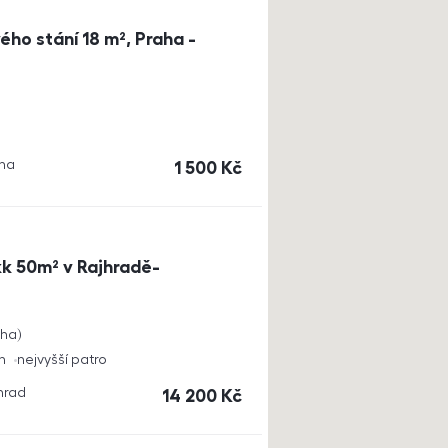
ho stání 18 m², Praha -
aha
cena
1 500
Kč
k 50m² v Rajhradě-
cha
h
nejvyšší patro
jhrad
cena
14 200
Kč