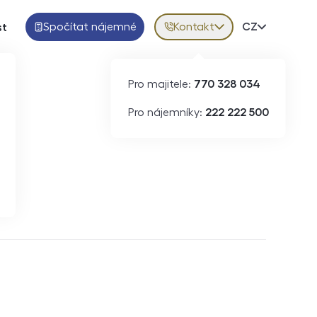
Spočítat nájemné
Kontakt
Volba jazy
CZ
st
Pro majitele:
770 328 034
Pro nájemníky:
222 222 500
Krátkodobý pronájem