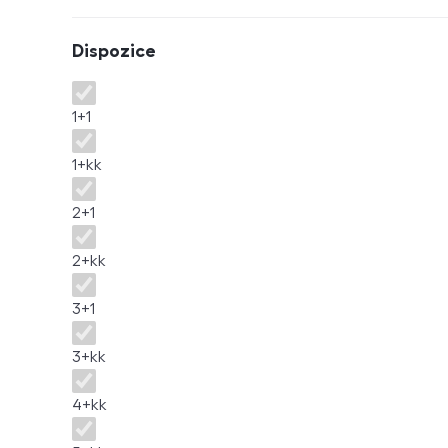
Dispozice
Dispozice
1+1
1+kk
2+1
2+kk
3+1
3+kk
4+kk