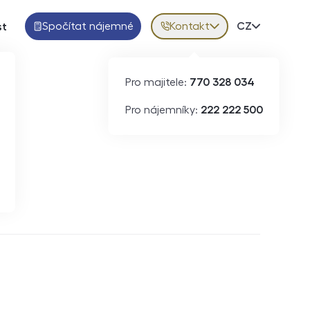
Spočítat nájemné
Kontakt
Volba jazy
CZ
st
Pro majitele:
770 328 034
Pro nájemníky:
222 222 500
Krátkodobý pronájem