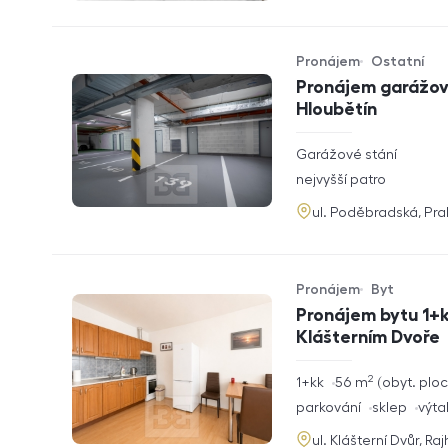
Pronájem
Ostatní
Typ nabídky
Typ nemovitosti
Pronájem garážové
Hloubětín
rozměry
Garážové stání
dispozice
funkce
nejvyšší patro
adresa
ul. Poděbradská, Pr
Pronájem
Byt
Typ nabídky
Typ nemovitosti
Pronájem bytu 1+k
Klášterním Dvoře
2
rozměry
1+kk
56
m
obyt. plo
dispozice
funkce
parkování
sklep
výta
adresa
ul. Klášterní Dvůr, Ra