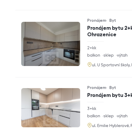
Pronájem
Byt
Typ nabídky
Typ nemovitosti
Pronájem bytu 2+k
Ohrazenice
rozměry
2+kk
dispozice
funkce
balkon
sklep
výtah
adresa
ul. U Sportovní školy
Pronájem
Byt
Typ nabídky
Typ nemovitosti
Pronájem bytu 3+k
rozměry
3+kk
dispozice
funkce
balkon
sklep
výtah
adresa
ul. Emilie Hyblerové,