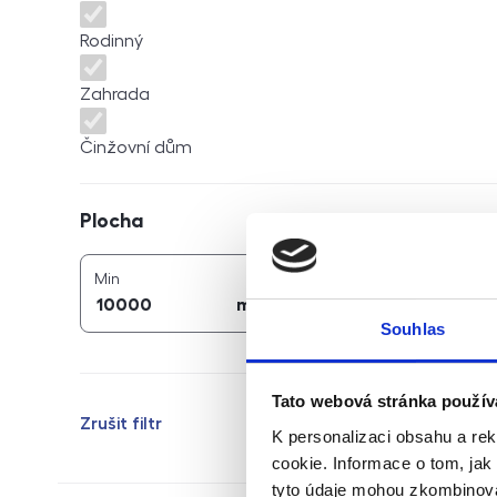
Rodinný
Zahrada
Činžovní dům
Plocha
Plocha
2
2
plocha (
m
)
plocha (
m
)
Min
Max
2
2
m
m
Souhlas
Tato webová stránka použív
Zrušit filtr
K personalizaci obsahu a re
cookie. Informace o tom, jak
tyto údaje mohou zkombinovat