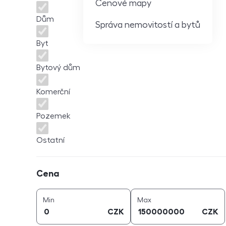
Cenové mapy
Dům
Správa nemovitostí a bytů
Byt
Bytový dům
Komerční
Pozemek
Ostatní
Cena
Cena
cena (
CZK
)
cena (
CZK
)
Min
Max
CZK
CZK