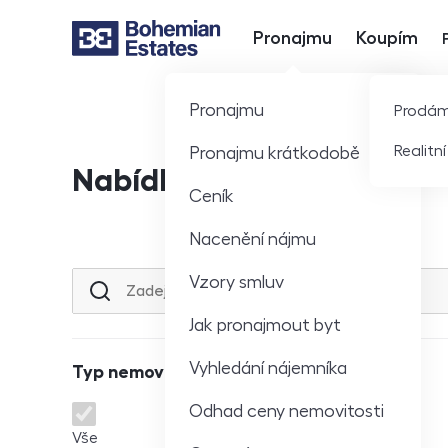
Pronajmu
Koupím
Hlavní nabídka
Pronajmu
Prodá
Realitn
Pronajmu krátkodobě
Nabídka nemovitostí
Ceník
Nacenění nájmu
Vzory smluv
Lokalita nebo ulice
Jak pronajmout byt
Vyhledání nájemníka
Typ nemovitosti
Odhad ceny nemovitosti
Typ nemovitosti
Vše