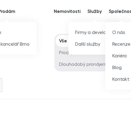
Prodám
Nemovitosti
Služby
Společno
m
Firmy a developeři
O nás
Typ nabídky
Vše
í kancelář Brno
Další služby
Recenze
Prodej
Kariéra
Dlouhodobý pronájem
Blog
Kontakt