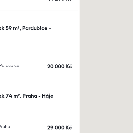
k 59 m², Pardubice -
, Pardubice
cena
20 000
Kč
k 74 m², Praha - Háje
 Praha
cena
29 000
Kč