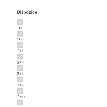
Dispozice
Dispozice
1+1
1+kk
2+1
2+kk
3+1
3+kk
4+kk