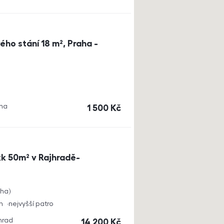
ho stání 18 m², Praha -
aha
cena
1 500
Kč
k 50m² v Rajhradě-
cha
h
nejvyšší patro
jhrad
cena
14 200
Kč