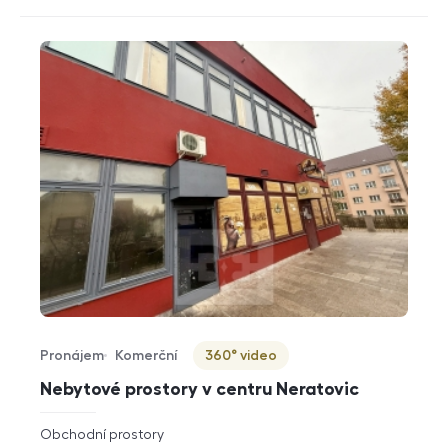
Pronájem
Komerční
360° video
Typ nabídky
Typ nemovitosti
Virtuální prohlídka
Nebytové prostory v centru Neratovic
rozměry
Obchodní prostory
dispozice