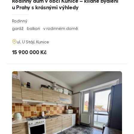
Rodinný dům v obci Kunice – klidné bydlení
u Prahy s krásnými výhledy
rozměry
Rodinný
dispozice
funkce
garáž
balkon
v rodinném domě
adresa
ul. U Stájí, Kunice
cena
15 900 000
Kč