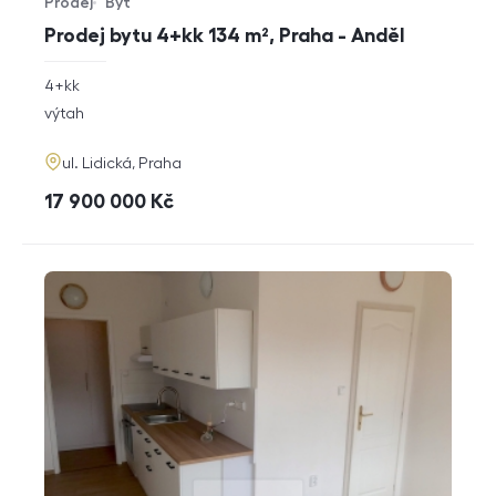
Prodej
Byt
Typ nabídky
Typ nemovitosti
Prodej bytu 4+kk 134 m², Praha - Anděl
rozměry
4+kk
dispozice
funkce
výtah
adresa
ul. Lidická, Praha
cena
17 900 000
Kč