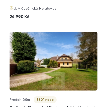
funkce
adresa
ul. Mládežnická, Neratovice
cena
24 990
Kč
Prodej
Dům
360° video
Typ nabídky
Typ nemovitosti
Virtuální prohlídka