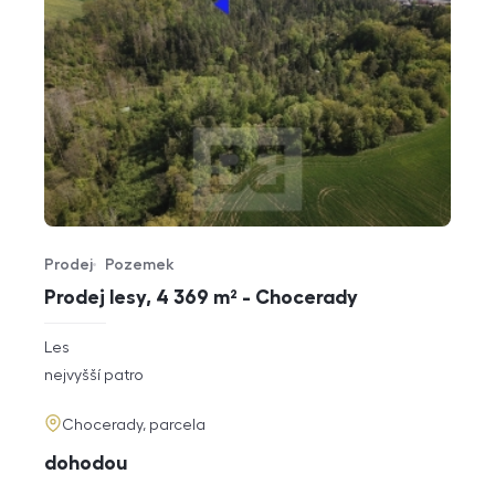
Prodej
Pozemek
Typ nabídky
Typ nemovitosti
Prodej lesy, 4 369 m² - Chocerady
rozměry
Les
dispozice
funkce
nejvyšší patro
adresa
Chocerady, parcela
cena
dohodou