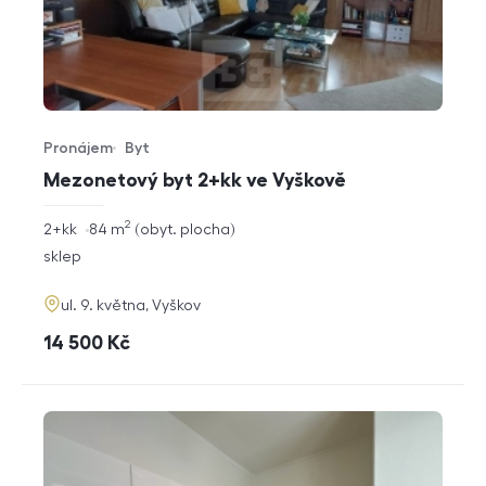
Pronájem
Byt
Typ nabídky
Typ nemovitosti
Mezonetový byt 2+kk ve Vyškově
2
rozměry
2+kk
84
m
obyt. plocha
dispozice
funkce
sklep
adresa
ul. 9. května, Vyškov
cena
14 500
Kč