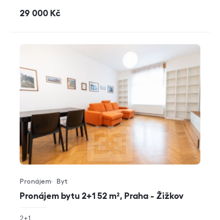
cena
29 000
Kč
Pronájem
Byt
Typ nabídky
Typ nemovitosti
Pronájem bytu 2+1 52 m², Praha - Žižkov
rozměry
2+1