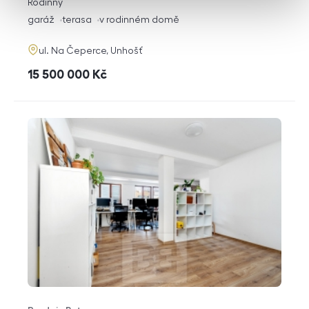
rozměry
Rodinný
dispozice
funkce
garáž
terasa
v rodinném domě
adresa
ul. Na Čeperce, Unhošť
cena
15 500 000
Kč