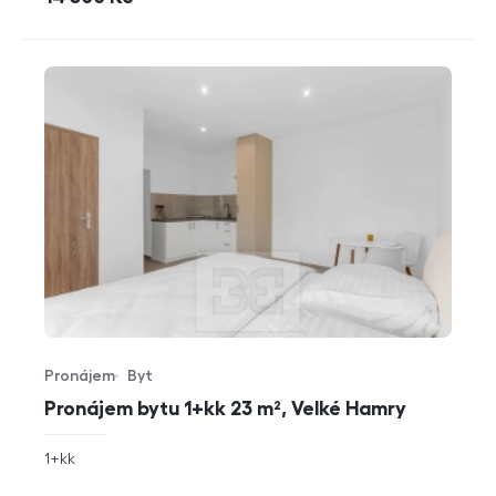
Pronájem
Byt
Typ nabídky
Typ nemovitosti
Pronájem bytu 1+kk 23 m², Velké Hamry
rozměry
1+kk
dispozice
funkce