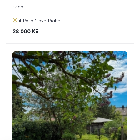
dispozice
funkce
sklep
adresa
ul. Pospíšilova, Praha
cena
28 000
Kč