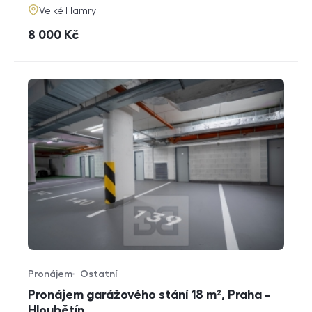
adresa
Velké Hamry
cena
8 000
Kč
Pronájem
Ostatní
Typ nabídky
Typ nemovitosti
Pronájem garážového stání 18 m², Praha -
Hloubětín