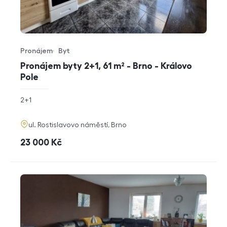
Pronájem
Byt
Typ nabídky
Typ nemovitosti
Pronájem byty 2+1, 61 m² - Brno - Královo
Pole
rozměry
2+1
dispozice
funkce
adresa
ul. Rostislavovo náměstí, Brno
cena
23 000
Kč