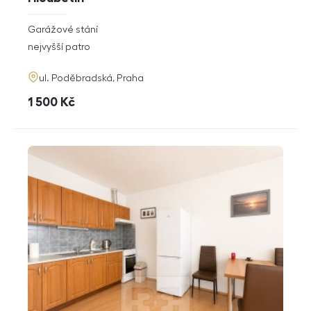
rozměry
Garážové stání
dispozice
funkce
nejvyšší patro
adresa
ul. Poděbradská, Praha
cena
1 500
Kč