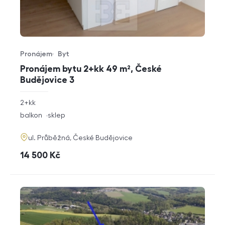
Pronájem
Byt
Typ nabídky
Typ nemovitosti
Pronájem bytu 2+kk 49 m², České
Budějovice 3
rozměry
2+kk
dispozice
funkce
balkon
sklep
adresa
ul. Průběžná, České Budějovice
cena
14 500
Kč