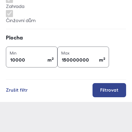
Zahrada
Činžovní dům
Plocha
Plocha
2
2
plocha (
m
)
plocha (
m
)
Min
Max
2
2
m
m
Zrušit filtr
Filtrovat