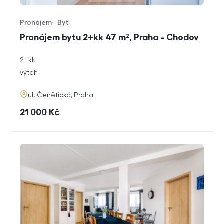
Pronájem
Byt
Typ nabídky
Typ nemovitosti
Pronájem bytu 2+kk 47 m², Praha - Chodov
rozměry
2+kk
dispozice
funkce
výtah
adresa
ul. Čenětická, Praha
cena
21 000
Kč