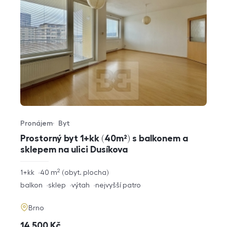
Pronájem
Byt
Typ nabídky
Typ nemovitosti
Prostorný byt 1+kk (40m²) s balkonem a
sklepem na ulici Dusíkova
2
rozměry
1+kk
40
m
obyt. plocha
dispozice
funkce
balkon
sklep
výtah
nejvyšší patro
adresa
Brno
cena
14 500
Kč