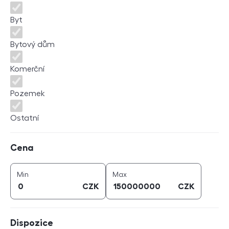
Byt
Bytový dům
Komerční
Pozemek
Ostatní
Cena
Cena
cena (
CZK
)
cena (
CZK
)
Min
Max
CZK
CZK
Dispozice