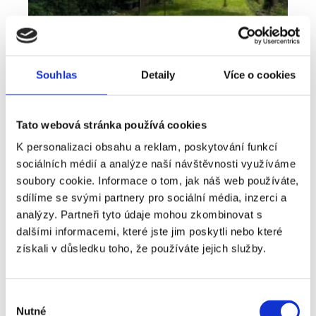
Souhlas
Detaily
Více o cookies
Tato webová stránka používá cookies
K personalizaci obsahu a reklam, poskytování funkcí
sociálních médií a analýze naší návštěvnosti využíváme
Pronájem
Byt
Typ nabídky
Typ nemovitosti
soubory cookie. Informace o tom, jak náš web používáte,
Bydlení, které nabízí víc než běžný byt -
sdílíme se svými partnery pro sociální média, inzerci a
pronájem 2+kk 41 m², Plzeň - Lobzy
analýzy. Partneři tyto údaje mohou zkombinovat s
dalšími informacemi, které jste jim poskytli nebo které
rozměry
2+kk
dispozice
získali v důsledku toho, že používáte jejich služby.
funkce
zahrada
sklep
adresa
ul. U Světovaru, Plzeň
Výběr
Nutné
cena
14 000
Kč
souhlasu