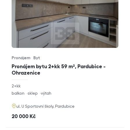
Pronájem
Byt
Typ nabídky
Typ nemovitosti
Pronájem bytu 2+kk 59 m², Pardubice -
Ohrazenice
rozměry
2+kk
dispozice
funkce
balkon
sklep
výtah
adresa
ul. U Sportovní školy, Pardubice
cena
20 000
Kč