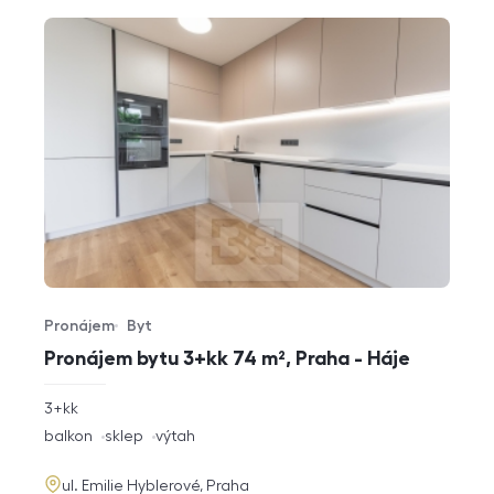
Pronájem
Byt
Typ nabídky
Typ nemovitosti
Pronájem bytu 3+kk 74 m², Praha - Háje
rozměry
3+kk
dispozice
funkce
balkon
sklep
výtah
adresa
ul. Emilie Hyblerové, Praha