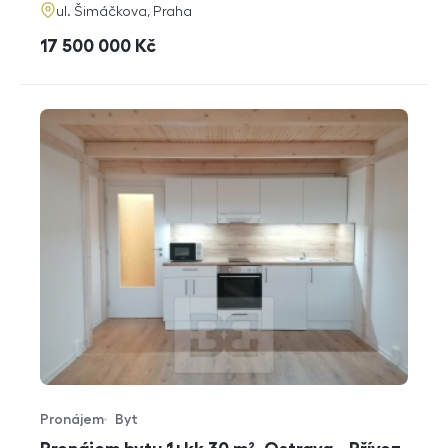
adresa
ul. Šimáčkova, Praha
cena
17 500 000
Kč
Pronájem
Byt
Typ nabídky
Typ nemovitosti