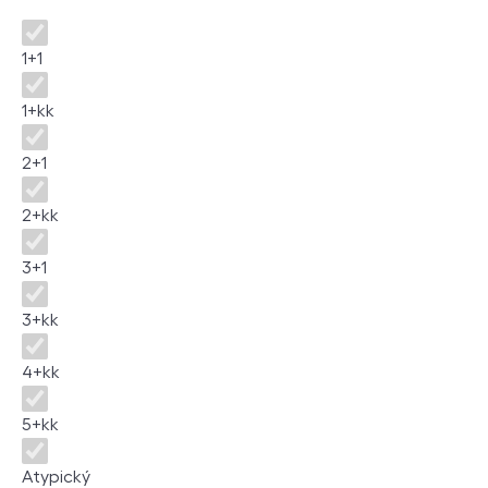
Dispozice
1+1
1+kk
2+1
2+kk
3+1
3+kk
4+kk
5+kk
Atypický