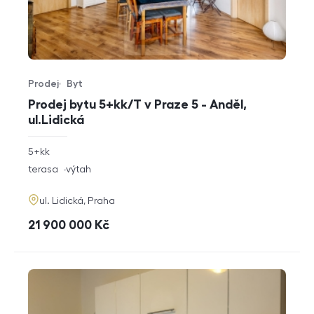
Prodej
Byt
Typ nabídky
Typ nemovitosti
Prodej bytu 5+kk/T v Praze 5 - Anděl,
ul.Lidická
rozměry
5+kk
dispozice
funkce
terasa
výtah
adresa
ul. Lidická, Praha
cena
21 900 000
Kč