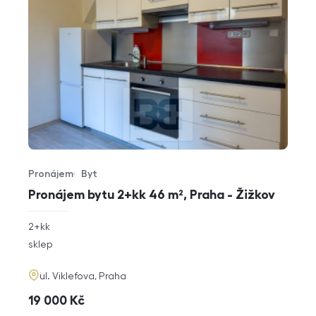
Pronájem
Byt
Typ nabídky
Typ nemovitosti
Pronájem bytu 2+kk 46 m², Praha - Žižkov
rozměry
2+kk
dispozice
funkce
sklep
adresa
ul. Viklefova, Praha
cena
19 000
Kč