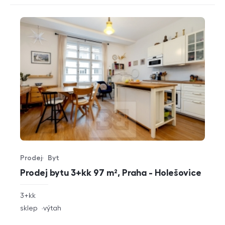
Prodej
Byt
Typ nabídky
Typ nemovitosti
Prodej bytu 3+kk 97 m², Praha - Holešovice
rozměry
3+kk
dispozice
funkce
sklep
výtah