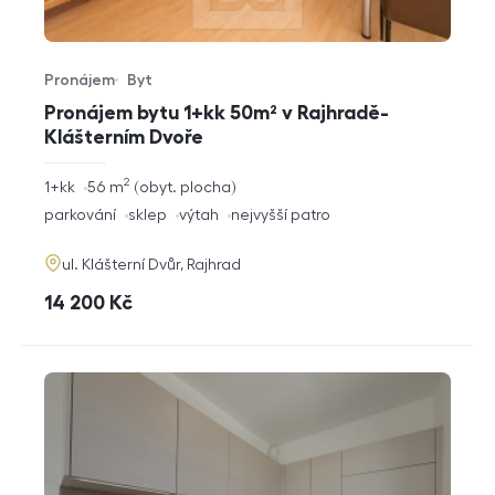
Pronájem
Byt
Typ nabídky
Typ nemovitosti
Pronájem bytu 1+kk 50m² v Rajhradě-
Klášterním Dvoře
2
rozměry
1+kk
56
m
obyt. plocha
dispozice
funkce
parkování
sklep
výtah
nejvyšší patro
adresa
ul. Klášterní Dvůr, Rajhrad
cena
14 200
Kč