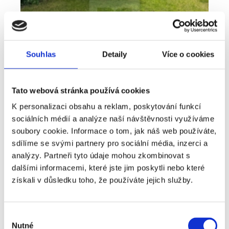
Souhlas
Detaily
Více o cookies
Tato webová stránka používá cookies
Pronájem
Byt
Typ nabídky
Typ nemovitosti
K personalizaci obsahu a reklam, poskytování funkcí
Bydlení, které nabízí víc než běžný byt -
sociálních médií a analýze naší návštěvnosti využíváme
pronájem 2+kk 41 m², Plzeň - Lobzy
soubory cookie. Informace o tom, jak náš web používáte,
sdílíme se svými partnery pro sociální média, inzerci a
rozměry
2+kk
dispozice
analýzy. Partneři tyto údaje mohou zkombinovat s
funkce
zahrada
sklep
dalšími informacemi, které jste jim poskytli nebo které
získali v důsledku toho, že používáte jejich služby.
adresa
ul. U Světovaru, Plzeň
cena
14 000
Kč
Výběr
Nutné
souhlasu