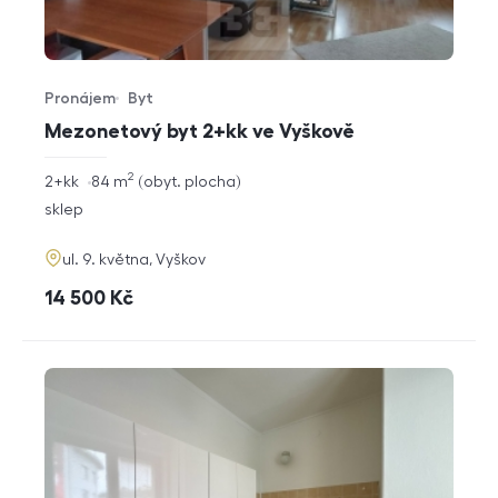
Pronájem
Byt
Typ nabídky
Typ nemovitosti
Mezonetový byt 2+kk ve Vyškově
2
rozměry
2+kk
84
m
obyt. plocha
dispozice
funkce
sklep
adresa
ul. 9. května, Vyškov
cena
14 500
Kč