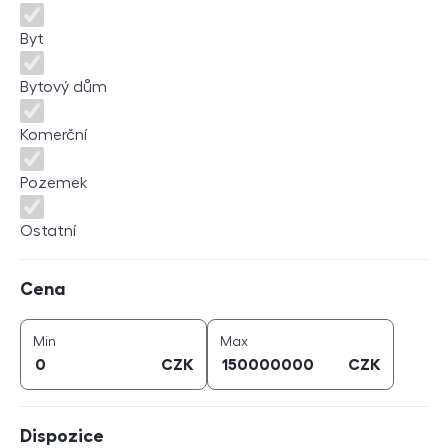
Byt
Bytový dům
Komerční
Pozemek
Ostatní
Cena
Cena
cena (
CZK
)
cena (
CZK
)
Min
Max
CZK
CZK
Dispozice