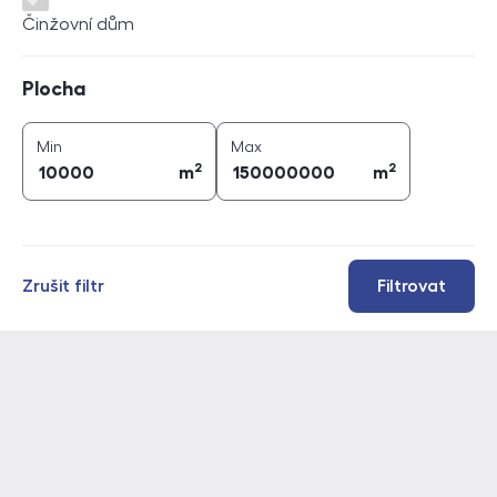
Činžovní dům
Plocha
Plocha
2
2
plocha (
m
)
plocha (
m
)
Min
Max
2
2
m
m
Zrušit filtr
Filtrovat