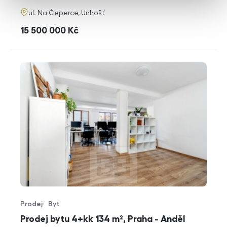
adresa
ul. Na Čeperce, Unhošť
cena
15 500 000
Kč
Prodej
Byt
Typ nabídky
Typ nemovitosti
Prodej bytu 4+kk 134 m², Praha - Anděl