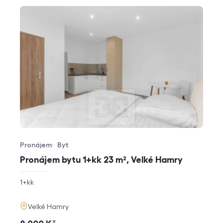
Pronájem
Byt
Typ nabídky
Typ nemovitosti
Pronájem bytu 1+kk 23 m², Velké Hamry
rozměry
1+kk
dispozice
funkce
adresa
Velké Hamry