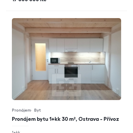
Pronájem
Byt
Typ nabídky
Typ nemovitosti
Pronájem bytu 1+kk 30 m², Ostrava - Přívoz
rozměry
1+kk