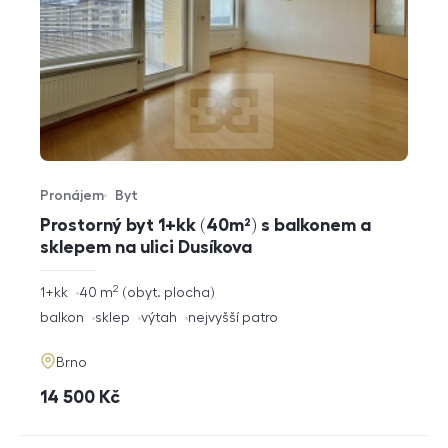
Pronájem
Byt
Typ nabídky
Typ nemovitosti
Prostorný byt 1+kk (40m²) s balkonem a
sklepem na ulici Dusíkova
2
rozměry
1+kk
40
m
obyt. plocha
dispozice
funkce
balkon
sklep
výtah
nejvyšší patro
adresa
Brno
cena
14 500
Kč