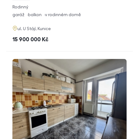
rozměry
Rodinný
dispozice
funkce
garáž
balkon
v rodinném domě
adresa
ul. U Stájí, Kunice
cena
15 900 000
Kč