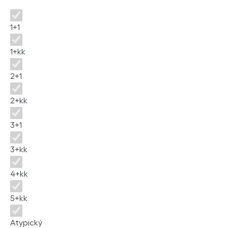
Dispozice
1+1
1+kk
2+1
2+kk
3+1
3+kk
4+kk
5+kk
Atypický