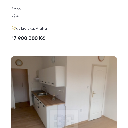
rozměry
4+kk
dispozice
funkce
výtah
adresa
ul. Lidická, Praha
cena
17 900 000
Kč