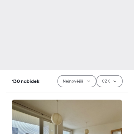
Řazen
Měn
130
nabídek