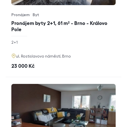
Pronájem
Byt
Typ nabídky
Typ nemovitosti
Pronájem byty 2+1, 61 m² - Brno - Královo
Pole
rozměry
2+1
dispozice
funkce
adresa
ul. Rostislavovo náměstí, Brno
cena
23 000
Kč