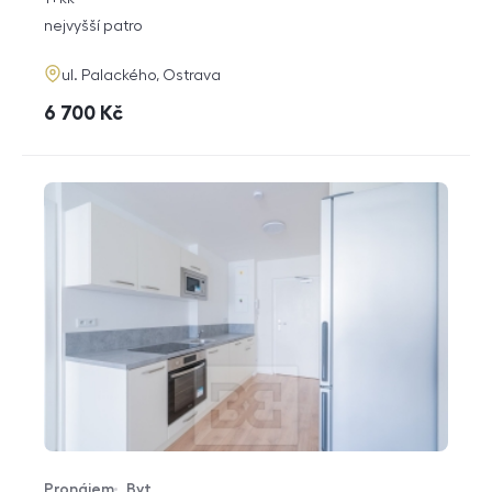
dispozice
funkce
nejvyšší patro
adresa
ul. Palackého, Ostrava
cena
6 700
Kč
Pronájem
Byt