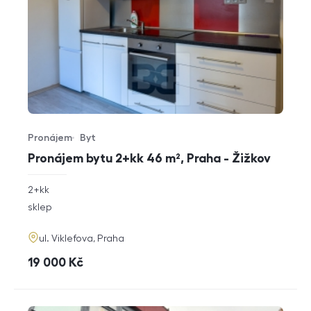
Pronájem
Byt
Typ nabídky
Typ nemovitosti
Pronájem bytu 2+kk 46 m², Praha - Žižkov
rozměry
2+kk
dispozice
funkce
sklep
adresa
ul. Viklefova, Praha
cena
19 000
Kč