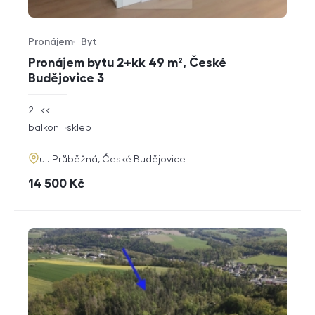
Pronájem
Byt
Typ nabídky
Typ nemovitosti
Pronájem bytu 2+kk 49 m², České
Budějovice 3
rozměry
2+kk
dispozice
funkce
balkon
sklep
adresa
ul. Průběžná, České Budějovice
cena
14 500
Kč