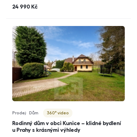
cena
24 990
Kč
Prodej
Dům
360° video
Typ nabídky
Typ nemovitosti
Virtuální prohlídka
Rodinný dům v obci Kunice – klidné bydlení
u Prahy s krásnými výhledy