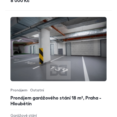
cena
8 000
Kč
Pronájem
Ostatní
Typ nabídky
Typ nemovitosti
Pronájem garážového stání 18 m², Praha -
Hloubětín
rozměry
Garážové stání