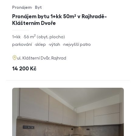
Pronájem
Byt
Typ nabídky
Typ nemovitosti
Pronájem bytu 1+kk 50m² v Rajhradě-
Klášterním Dvoře
2
rozměry
1+kk
56
m
obyt. plocha
dispozice
funkce
parkování
sklep
výtah
nejvyšší patro
adresa
ul. Klášterní Dvůr, Rajhrad
cena
14 200
Kč