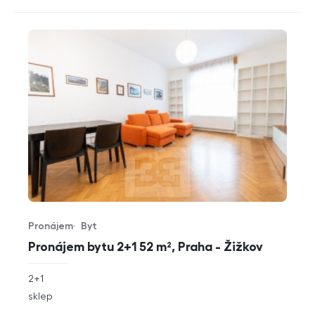
Pronájem
Byt
Typ nabídky
Typ nemovitosti
Pronájem bytu 2+1 52 m², Praha - Žižkov
rozměry
2+1
dispozice
funkce
sklep