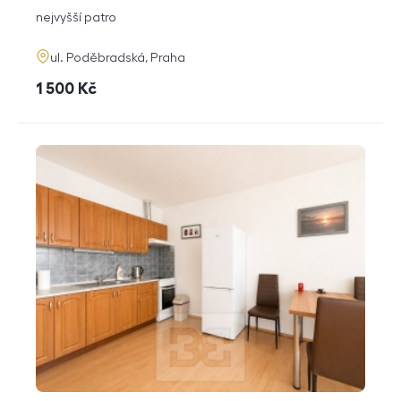
dispozice
funkce
nejvyšší patro
adresa
ul. Poděbradská, Praha
cena
1 500
Kč