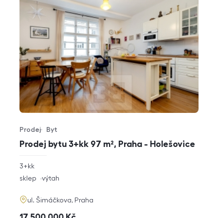
Prodej
Byt
Typ nabídky
Typ nemovitosti
Prodej bytu 3+kk 97 m², Praha - Holešovice
rozměry
3+kk
dispozice
funkce
sklep
výtah
adresa
ul. Šimáčkova, Praha
cena
17 500 000
Kč