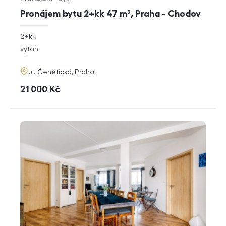
Typ nabídky
Typ nemovitosti
Pronájem bytu 2+kk 47 m², Praha - Chodov
rozměry
2+kk
dispozice
funkce
výtah
adresa
ul. Čenětická, Praha
cena
21 000
Kč