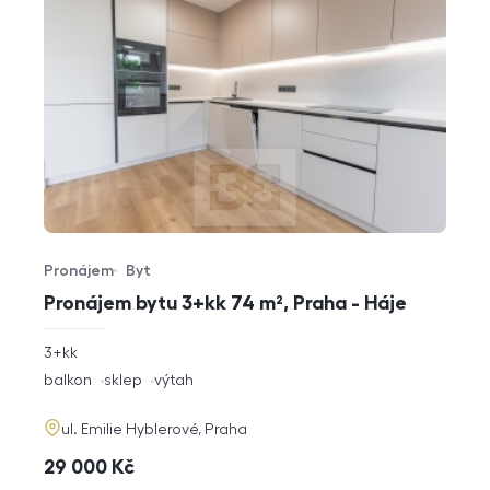
Pronájem
Byt
Typ nabídky
Typ nemovitosti
Pronájem bytu 3+kk 74 m², Praha - Háje
rozměry
3+kk
dispozice
funkce
balkon
sklep
výtah
adresa
ul. Emilie Hyblerové, Praha
cena
29 000
Kč