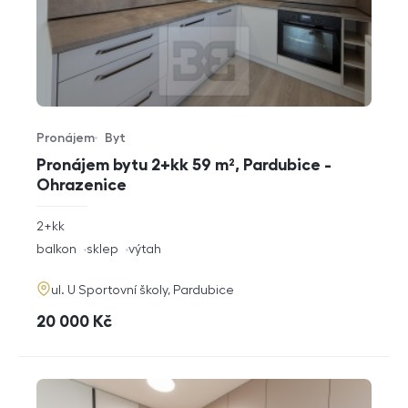
Pronájem
Byt
Typ nabídky
Typ nemovitosti
Pronájem bytu 2+kk 59 m², Pardubice -
Ohrazenice
rozměry
2+kk
dispozice
funkce
balkon
sklep
výtah
adresa
ul. U Sportovní školy, Pardubice
cena
20 000
Kč