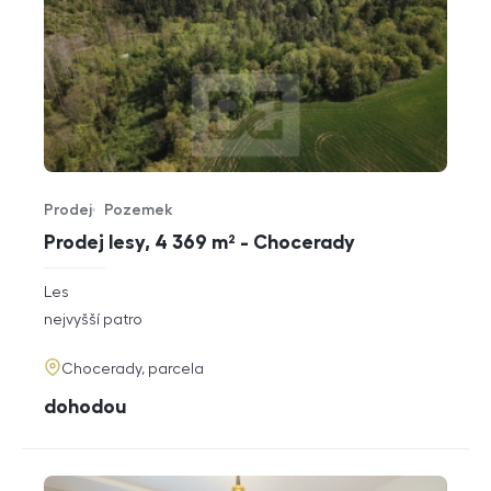
Prodej
Pozemek
Typ nabídky
Typ nemovitosti
Prodej lesy, 4 369 m² - Chocerady
rozměry
Les
dispozice
funkce
nejvyšší patro
adresa
Chocerady, parcela
cena
dohodou