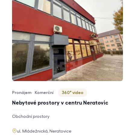
Pronájem
Komerční
360° video
Typ nabídky
Typ nemovitosti
Virtuální prohlídka
Nebytové prostory v centru Neratovic
rozměry
Obchodní prostory
dispozice
funkce
adresa
ul. Mládežnická, Neratovice