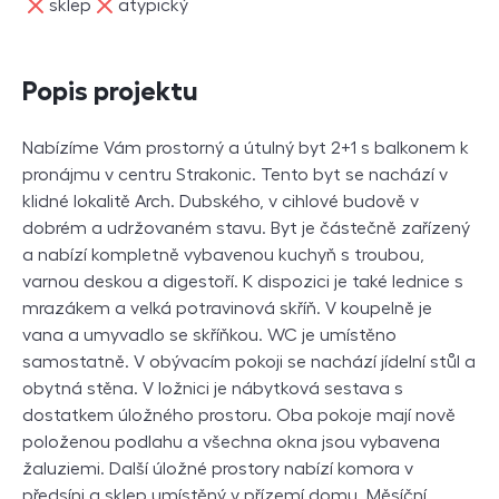
ne
ne
sklep
atypický
Popis projektu
Nabízíme Vám prostorný a útulný byt 2+1 s balkonem k
pronájmu v centru Strakonic. Tento byt se nachází v
klidné lokalitě Arch. Dubského, v cihlové budově v
dobrém a udržovaném stavu. Byt je částečně zařízený
a nabízí kompletně vybavenou kuchyň s troubou,
varnou deskou a digestoří. K dispozici je také lednice s
mrazákem a velká potravinová skříň. V koupelně je
vana a umyvadlo se skříňkou. WC je umístěno
samostatně. V obývacím pokoji se nachází jídelní stůl a
obytná stěna. V ložnici je nábytková sestava s
dostatkem úložného prostoru. Oba pokoje mají nově
položenou podlahu a všechna okna jsou vybavena
žaluziemi. Další úložné prostory nabízí komora v
předsíni a sklep umístěný v přízemí domu. Měsíční