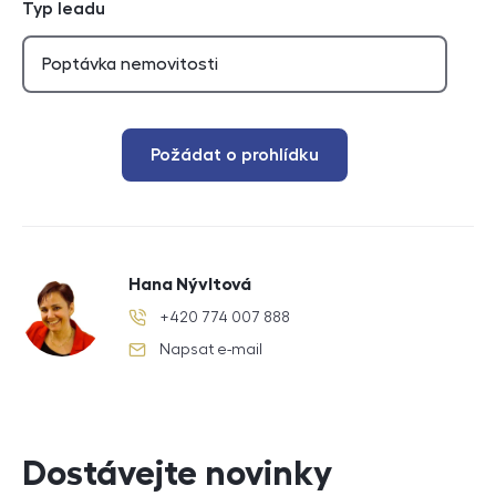
Typ leadu
Požádat o prohlídku
Hana Nývltová
+420 774 007 888
telefonní číslo
Napsat e-mail
e-mail
Dostávejte novinky