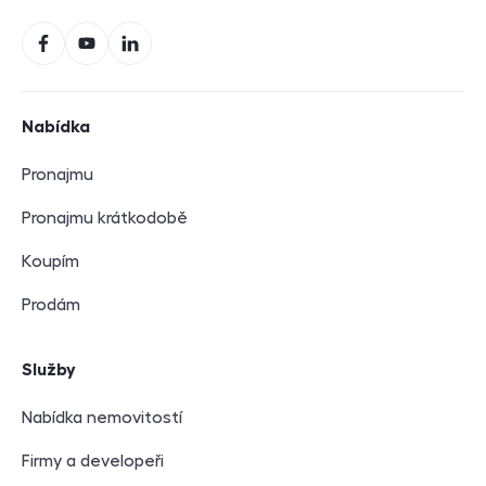
Sociální sítě
Facebook
YouTube
LinkedIn
Navigace v zápatí
Nabídka
Pronajmu
Pronajmu krátkodobě
Koupím
Prodám
Služby
Nabídka nemovitostí
Firmy a developeři