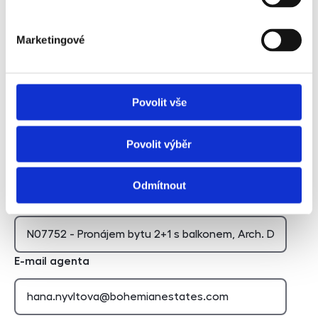
Souhlasím se zpracováním osobních údajů
Marketingové
Chci dostávat novinky
Chci dostávat novinky
Povolit vše
Povolit výběr
Hidden
Odmítnout
Nemovitost
E-mail agenta