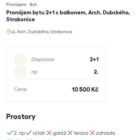
Pronájem
Byt
Typ nabídky
Typ nemovitosti
Pronájem bytu 2+1 s balkonem, Arch. Dubského,
Strakonice
adresa
ul. Arch. Dubského, Strakonice
Parametry
2+1
Dispozice
2.
np
10 500 Kč
Cena
Prostory
ano
ano
ne
ne
ne
2. np
výtah
garáž
terasa
zahrada