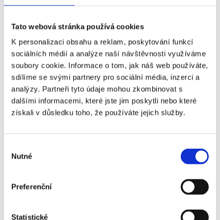
Tato webová stránka používá cookies
K personalizaci obsahu a reklam, poskytování funkcí
Reference od předchozího majitele
sociálních médií a analýze naší návštěvnosti využíváme
soubory cookie. Informace o tom, jak náš web používáte,
sdílíme se svými partnery pro sociální média, inzerci a
Jméno a příjmení majitele
analýzy. Partneři tyto údaje mohou zkombinovat s
dalšími informacemi, které jste jim poskytli nebo které
získali v důsledku toho, že používáte jejich služby.
E-mail na majitele
Výběr
Nutné
souhlasu
Telefon na majitele
Preferenční
Souhlasím se zpracováním osobních údajů
Statistické