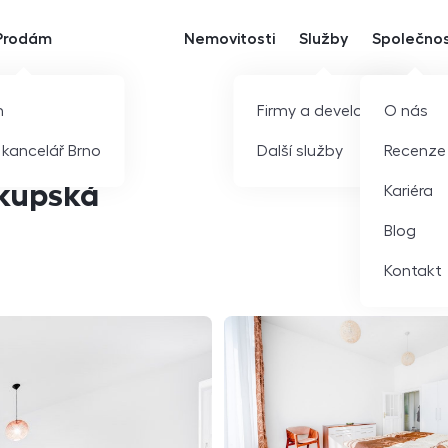
Prodám
Nemovitosti
Služby
Společno
m
Firmy a developeři
O nás
í kancelář Brno
Další služby
Recenze
skupská
Kariéra
Blog
Kontakt