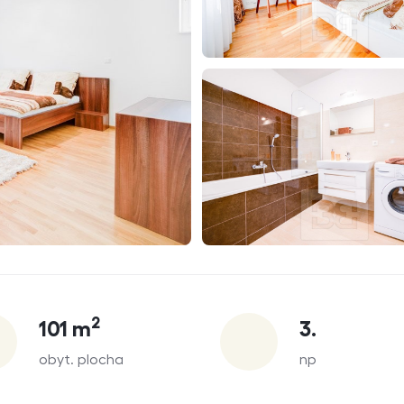
2
101
m
3.
obyt. plocha
np