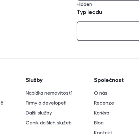
Hidden
Typ leadu
atí
Služby
Společnost
Nabídka nemovitostí
O nás
bě
Firmy a developeři
Recenze
Další služby
Kariéra
Ceník dalších služeb
Blog
Kontakt