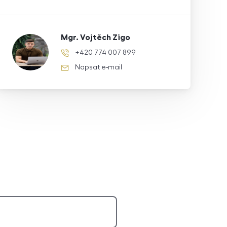
Mgr. Vojtěch Zigo
+420 774 007 899
telefonní číslo
Napsat e-mail
e-mail