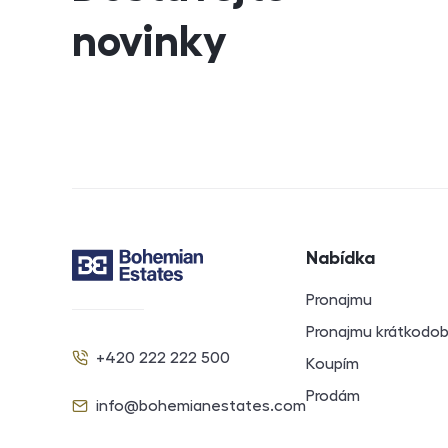
novinky
Navigace v záp
Nabídka
Kontakt
Pronajmu
Pronajmu krátkodo
+420 222 222 500
Koupím
Telefon
Prodám
info@bohemianestates.com
E-mail
Sociální sítě