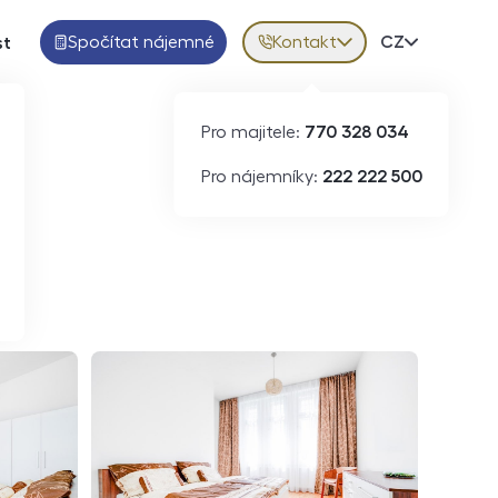
Spočítat nájemné
Kontakt
Volba jazy
CZ
st
Pro majitele:
770 328 034
ID
N07589
Pro nájemníky:
222 222 500