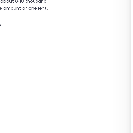
+ about 8-10 thousand
e amount of one rent.
.