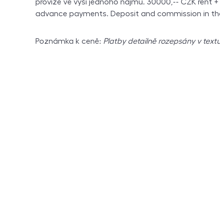
provize ve výši jednoho nájmu. 30000,-- CZK rent 
advance payments. Deposit and commission in th
Poznámka k ceně:
Platby detailně rozepsány v textu