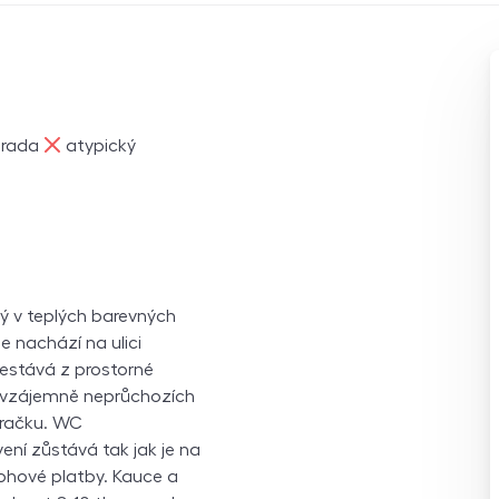
ne
rada
atypický
ý v teplých barevných
e nachází na ulici
 Sestává z prostorné
a vzájemně neprůchozích
pračku. WC
ní zůstává tak jak je na
lohové platby. Kauce a