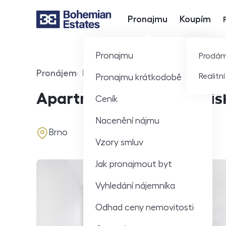
Pronajmu
Koupím
Hlavní nabídka
Pronajmu
Prodá
Pronájem
Byt
Realitn
Pronajmu krátkodobě
Typ nabídky
Typ nemovitosti
Apartmán 3+1 na ulici Bi
Ceník
Nacenění nájmu
adresa
Brno
Vzory smluv
Jak pronajmout byt
Vyhledání nájemníka
Odhad ceny nemovitosti