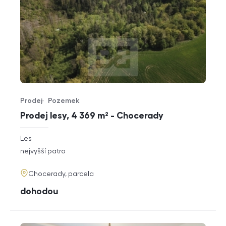
Prodej
Pozemek
Typ nabídky
Typ nemovitosti
Prodej lesy, 4 369 m² - Chocerady
rozměry
Les
dispozice
funkce
nejvyšší patro
adresa
Chocerady, parcela
cena
dohodou