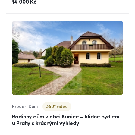
cena
14 000
Kč
Prodej
Dům
360° video
Typ nabídky
Typ nemovitosti
Virtuální prohlídka
Rodinný dům v obci Kunice – klidné bydlení
u Prahy s krásnými výhledy