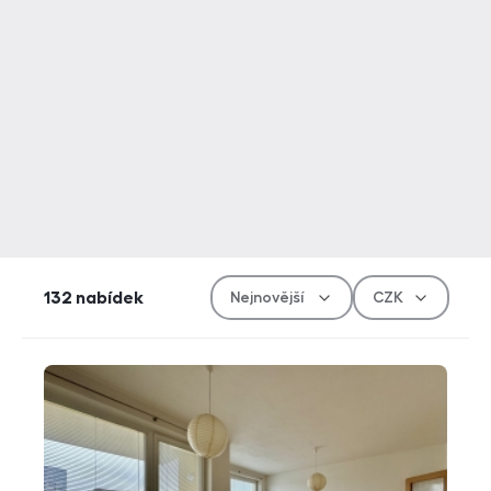
Řazen
Měn
132
nabídek