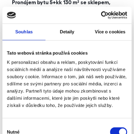
Pronájem bytu 5+kk 130 m² se sklepem,
balkonem a parkováním, Praha - Jinonice
rozměry
5+kk
dispozice
funkce
parkování
balkon
sklep
výtah
Souhlas
Detaily
Více o cookies
adresa
ul. Kohoutových, Praha
Tato webová stránka používá cookies
cena
49 000
Kč
K personalizaci obsahu a reklam, poskytování funkcí
sociálních médií a analýze naší návštěvnosti využíváme
soubory cookie. Informace o tom, jak náš web používáte,
sdílíme se svými partnery pro sociální média, inzerci a
analýzy. Partneři tyto údaje mohou zkombinovat s
dalšími informacemi, které jste jim poskytli nebo které
získali v důsledku toho, že používáte jejich služby.
Výběr
Nutné
souhlasu