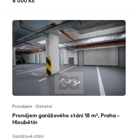
cena
8 000
Kč
Pronájem
Ostatní
Typ nabídky
Typ nemovitosti
Pronájem garážového stání 18 m², Praha -
Hloubětín
rozměry
Garážové stání