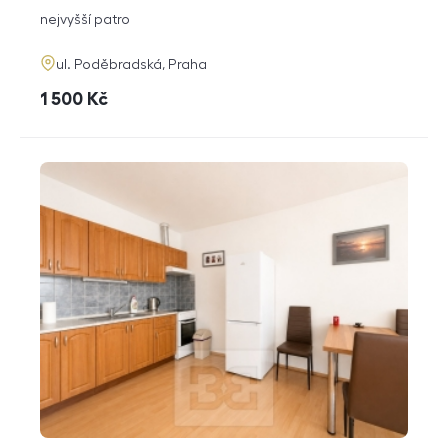
dispozice
funkce
nejvyšší patro
adresa
ul. Poděbradská, Praha
cena
1 500
Kč