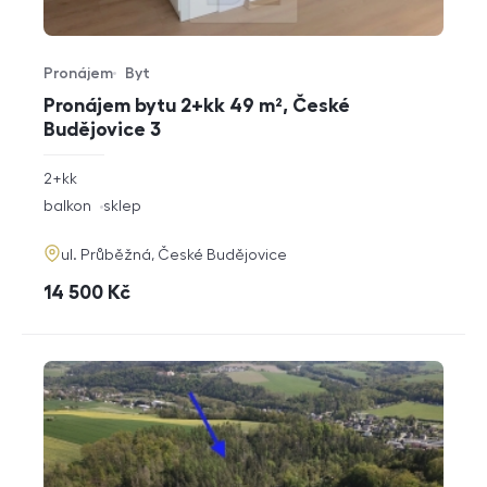
Pronájem
Byt
Typ nabídky
Typ nemovitosti
Pronájem bytu 2+kk 49 m², České
Budějovice 3
rozměry
2+kk
dispozice
funkce
balkon
sklep
adresa
ul. Průběžná, České Budějovice
cena
14 500
Kč