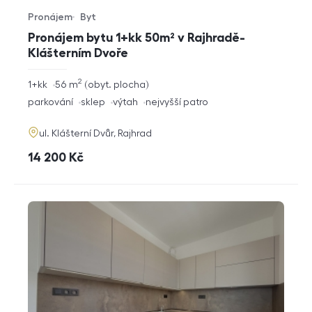
Pronájem
Byt
Typ nabídky
Typ nemovitosti
Pronájem bytu 1+kk 50m² v Rajhradě-
Klášterním Dvoře
2
rozměry
1+kk
56
m
obyt. plocha
dispozice
funkce
parkování
sklep
výtah
nejvyšší patro
adresa
ul. Klášterní Dvůr, Rajhrad
cena
14 200
Kč