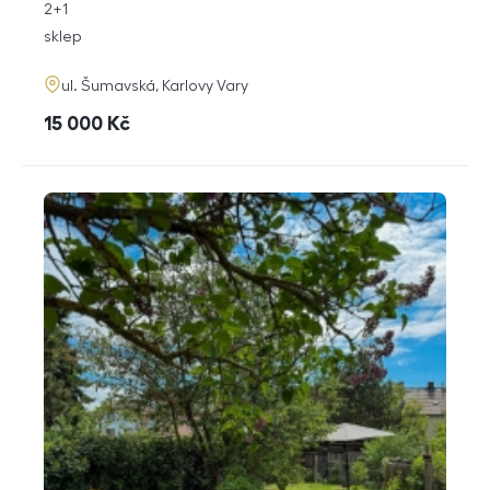
rozměry
2+1
dispozice
funkce
sklep
adresa
ul. Šumavská, Karlovy Vary
cena
15 000
Kč