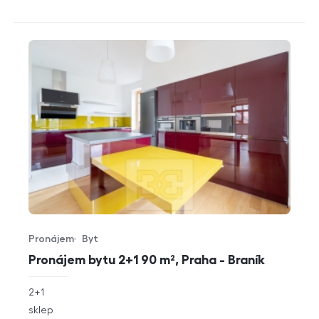
Pronájem
Byt
Typ nabídky
Typ nemovitosti
Pronájem bytu 2+1 90 m², Praha - Braník
rozměry
2+1
dispozice
funkce
sklep