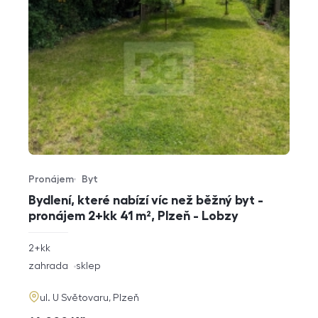
Pronájem
Byt
Typ nabídky
Typ nemovitosti
Bydlení, které nabízí víc než běžný byt -
pronájem 2+kk 41 m², Plzeň - Lobzy
rozměry
2+kk
dispozice
funkce
zahrada
sklep
adresa
ul. U Světovaru, Plzeň