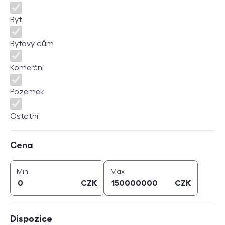
Byt
Bytový dům
Komerční
Pozemek
Ostatní
Cena
Cena
cena (
CZK
)
cena (
CZK
)
Min
Max
CZK
CZK
Dispozice