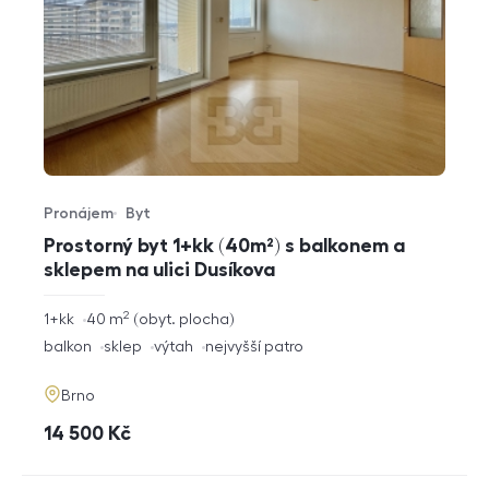
Pronájem
Byt
Typ nabídky
Typ nemovitosti
Prostorný byt 1+kk (40m²) s balkonem a
sklepem na ulici Dusíkova
2
rozměry
1+kk
40
m
obyt. plocha
dispozice
funkce
balkon
sklep
výtah
nejvyšší patro
adresa
Brno
cena
14 500
Kč