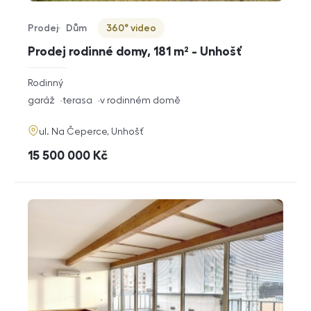
Prodej
Dům
360° video
Typ nabídky
Typ nemovitosti
Virtuální prohlídka
Prodej rodinné domy, 181 m² - Unhošť
rozměry
Rodinný
dispozice
funkce
garáž
terasa
v rodinném domě
adresa
ul. Na Čeperce, Unhošť
cena
15 500 000
Kč