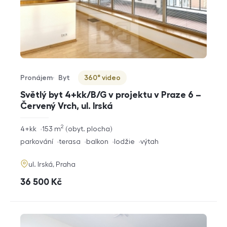
Pronájem
Byt
360° video
Typ nabídky
Typ nemovitosti
Virtuální prohlídka
Světlý byt 4+kk/B/G v projektu v Praze 6 –
Červený Vrch, ul. Irská
2
rozměry
4+kk
153
m
obyt. plocha
dispozice
funkce
parkování
terasa
balkon
lodžie
výtah
adresa
ul. Irská, Praha
cena
36 500
Kč