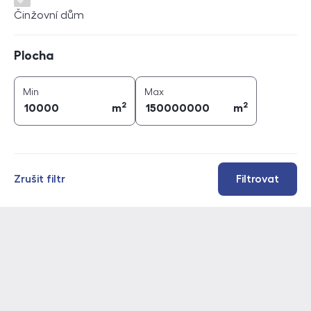
Činžovní dům
Plocha
Plocha
2
2
plocha (
m
)
plocha (
m
)
Min
Max
2
2
m
m
Zrušit filtr
Filtrovat