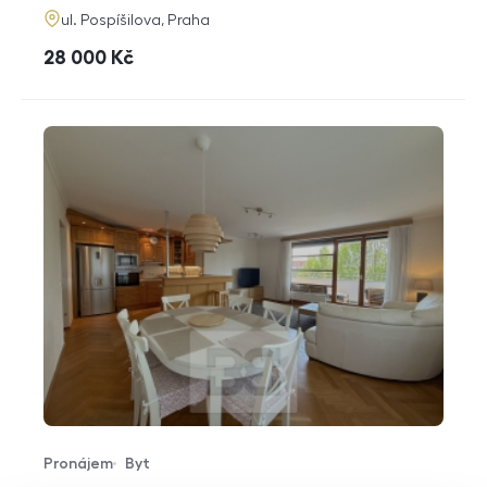
adresa
ul. Pospíšilova, Praha
cena
28 000
Kč
Pronájem
Byt
Typ nabídky
Typ nemovitosti