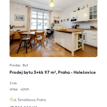
Prodej
Byt
Typ nabídky
Typ nemovitosti
Prodej bytu 3+kk 97 m², Praha - Holešovice
rozměry
3+kk
dispozice
funkce
sklep
výtah
adresa
ul. Šimáčkova, Praha