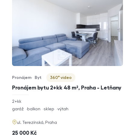
Pronájem
Byt
360° video
Typ nabídky
Typ nemovitosti
Virtuální prohlídka
Pronájem bytu 2+kk 48 m², Praha - Letňany
rozměry
2+kk
dispozice
funkce
garáž
balkon
sklep
výtah
adresa
ul. Terezínská, Praha
cena
25 000
Kč