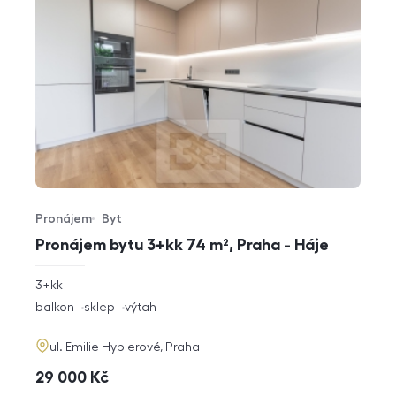
Pronájem
Byt
Typ nabídky
Typ nemovitosti
Pronájem bytu 3+kk 74 m², Praha - Háje
rozměry
3+kk
dispozice
funkce
balkon
sklep
výtah
adresa
ul. Emilie Hyblerové, Praha
cena
29 000
Kč