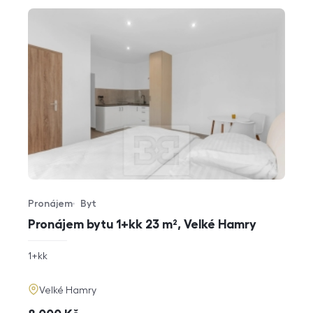
Pronájem
Byt
Typ nabídky
Typ nemovitosti
Pronájem bytu 1+kk 23 m², Velké Hamry
rozměry
1+kk
dispozice
funkce
adresa
Velké Hamry