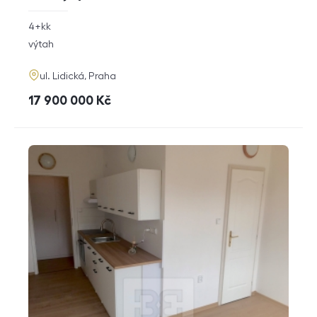
rozměry
4+kk
dispozice
funkce
výtah
adresa
ul. Lidická, Praha
cena
17 900 000
Kč