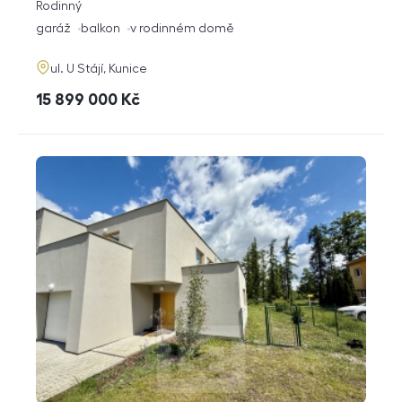
rozměry
Rodinný
dispozice
funkce
garáž
balkon
v rodinném domě
adresa
ul. U Stájí, Kunice
cena
15 899 000
Kč