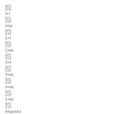
Dispozice
1+1
1+kk
2+1
2+kk
3+1
3+kk
4+kk
5+kk
Atypický