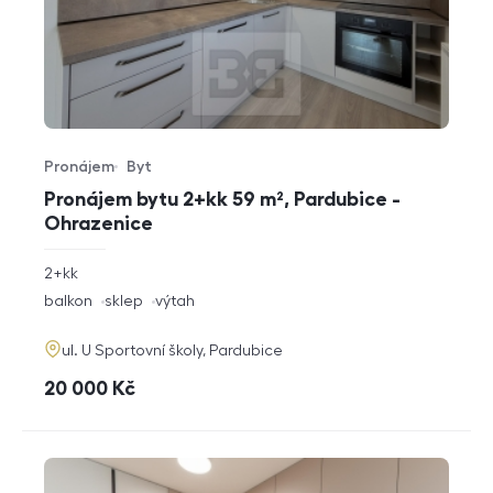
Pronájem
Byt
Typ nabídky
Typ nemovitosti
Pronájem bytu 2+kk 59 m², Pardubice -
Ohrazenice
rozměry
2+kk
dispozice
funkce
balkon
sklep
výtah
adresa
ul. U Sportovní školy, Pardubice
cena
20 000
Kč