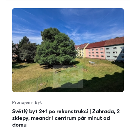
Pronájem
Byt
Typ nabídky
Typ nemovitosti
Světlý byt 2+1 po rekonstrukci | Zahrada, 2
sklepy, meandr i centrum pár minut od
domu