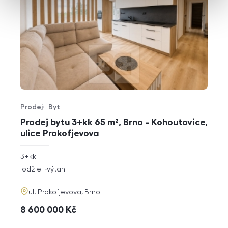
Prodej
Byt
Typ nabídky
Typ nemovitosti
Prodej bytu 3+kk 65 m², Brno - Kohoutovice,
ulice Prokofjevova
rozměry
3+kk
dispozice
funkce
lodžie
výtah
adresa
ul. Prokofjevova, Brno
cena
8 600 000
Kč