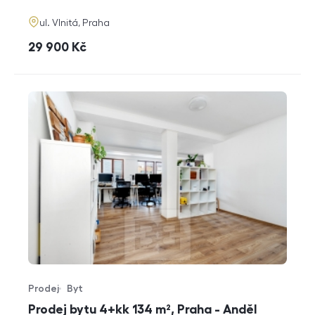
adresa
ul. Vlnitá, Praha
cena
29 900
Kč
Prodej
Byt
Typ nabídky
Typ nemovitosti
Prodej bytu 4+kk 134 m², Praha - Anděl