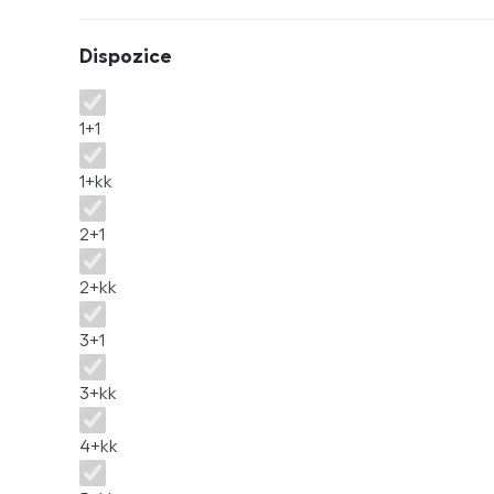
Dispozice
Dispozice
1+1
1+kk
2+1
2+kk
3+1
3+kk
4+kk