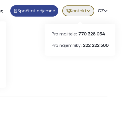
Spočítat nájemné
Kontakt
Volba jazy
CZ
st
Pro majitele:
770 328 034
Pro nájemníky:
222 222 500
Krátkodobý pronájem