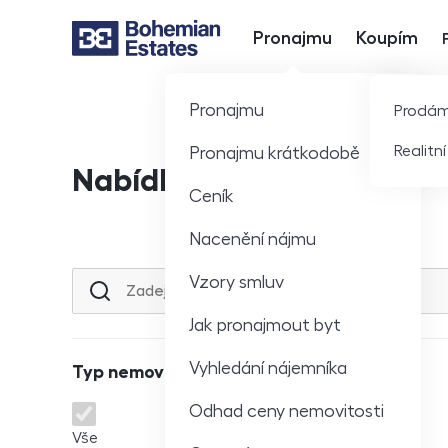
Pronajmu
Koupím
Hlavní nabídka
Pronajmu
Prodá
Realitn
Pronajmu krátkodobě
Nabídka nemovitostí
Ceník
Nacenění nájmu
Vzory smluv
Lokalita nebo ulice
Jak pronajmout byt
Vyhledání nájemníka
Typ nemovitosti
Odhad ceny nemovitosti
Typ nemovitosti
Vše