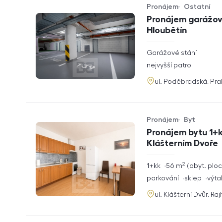
Pronájem
Ostatní
Typ nabídky
Typ nemovitosti
Pronájem garážové
Hloubětín
rozměry
Garážové stání
dispozice
funkce
nejvyšší patro
adresa
ul. Poděbradská, Pr
Pronájem
Byt
Typ nabídky
Typ nemovitosti
Pronájem bytu 1+k
Klášterním Dvoře
2
rozměry
1+kk
56
m
obyt. plo
dispozice
funkce
parkování
sklep
výta
adresa
ul. Klášterní Dvůr, Ra