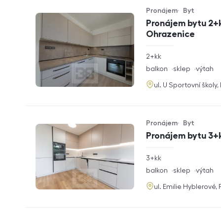
Pronájem
Byt
Typ nabídky
Typ nemovitosti
Pronájem bytu 2+k
Ohrazenice
rozměry
2+kk
dispozice
funkce
balkon
sklep
výtah
adresa
ul. U Sportovní školy
Pronájem
Byt
Typ nabídky
Typ nemovitosti
Pronájem bytu 3+k
rozměry
3+kk
dispozice
funkce
balkon
sklep
výtah
adresa
ul. Emilie Hyblerové,