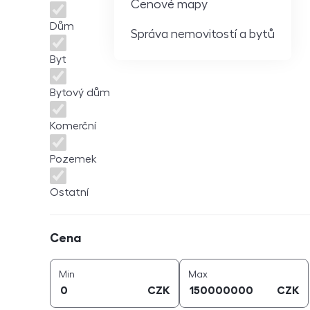
Cenové mapy
Dům
Správa nemovitostí a bytů
Byt
Bytový dům
Komerční
Pozemek
Ostatní
Cena
Cena
cena (
CZK
)
cena (
CZK
)
Min
Max
CZK
CZK