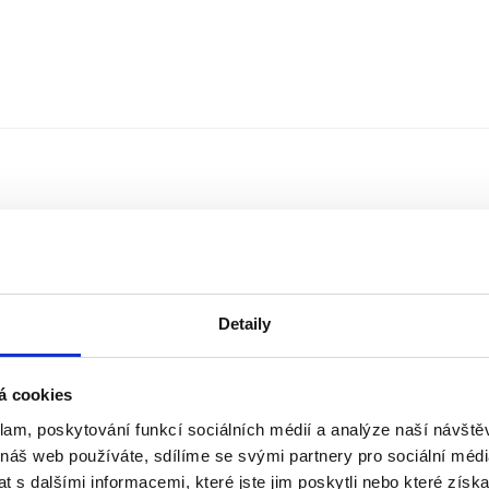
Detaily
á cookies
klam, poskytování funkcí sociálních médií a analýze naší návšt
Řazení
Měna
 náš web používáte, sdílíme se svými partnery pro sociální média
 s dalšími informacemi, které jste jim poskytli nebo které získa