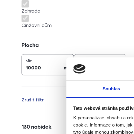
Zahrada
Činžovní dům
Plocha
Plocha
2
2
plocha (
m
)
plocha (
m
)
Min
Max
2
2
m
m
Souhlas
Zrušit filtr
Tato webová stránka použív
K personalizaci obsahu a re
cookie. Informace o tom, jak
130
nabídek
tyto údaje mohou zkombinovat