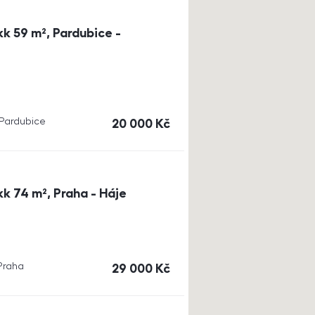
k 59 m², Pardubice -
, Pardubice
cena
20 000
Kč
k 74 m², Praha - Háje
 Praha
cena
29 000
Kč