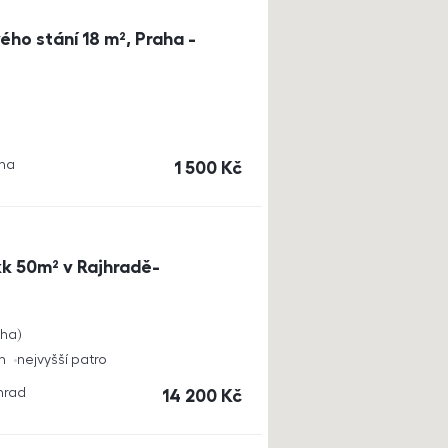
ho stání 18 m², Praha -
aha
cena
1 500
Kč
k 50m² v Rajhradě-
cha
h
nejvyšší patro
jhrad
cena
14 200
Kč