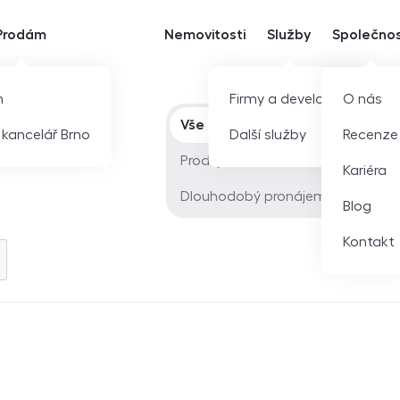
Prodám
Nemovitosti
Služby
Společno
m
Firmy a developeři
O nás
Typ nabídky
Vše
í kancelář Brno
Další služby
Recenze
Prodej
Kariéra
Dlouhodobý pronájem
Blog
Kontakt