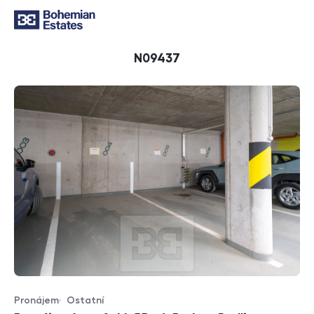
ID
N09437
Pronájem
Ostatní
Typ nabídky
Typ nemovitosti