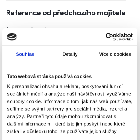
Reference od předchozího majitele
Jméno a příjmení majitele
Souhlas
Detaily
Více o cookies
E-mail na majitele
Tato webová stránka používá cookies
Telefon na majitele
K personalizaci obsahu a reklam, poskytování funkcí
sociálních médií a analýze naší návštěvnosti využíváme
soubory cookie. Informace o tom, jak náš web používáte,
sdílíme se svými partnery pro sociální média, inzerci a
Souhlasím se zpracováním osobních údajů
analýzy. Partneři tyto údaje mohou zkombinovat s
dalšími informacemi, které jste jim poskytli nebo které
Souhlasím se zpracováním osobních údajů
získali v důsledku toho, že používáte jejich služby.