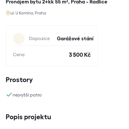
Pronájem bytu 2+kk 55 m², Praha - Radlice
adresa
ul. U Komína, Praha
Parametry
Garážové stání
Dispozice
3 500 Kč
Cena
Prostory
ano
nejvyšší patro
Popis projektu